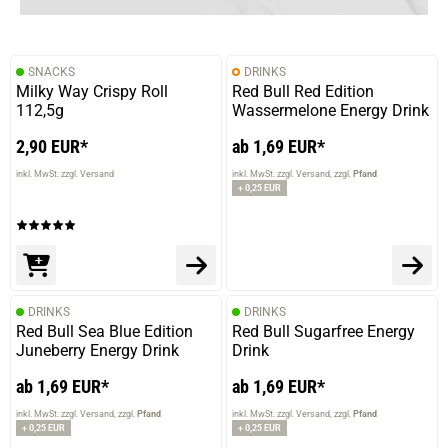
SNACKS
DRINKS
Milky Way Crispy Roll
Red Bull Red Edition
112,5g
Wassermelone Energy Drink
2,90 EUR*
ab 1,69 EUR*
inkl. MwSt. zzgl. Versand
inkl. MwSt. zzgl. Versand
zzgl.
Pfand
+ 0,25 EUR
DRINKS
DRINKS
Red Bull Sea Blue Edition
Red Bull Sugarfree Energy
Juneberry Energy Drink
Drink
ab 1,69 EUR*
ab 1,69 EUR*
inkl. MwSt. zzgl. Versand
zzgl.
Pfand
inkl. MwSt. zzgl. Versand
zzgl.
Pfand
+ 0,25 EUR
+ 0,25 EUR