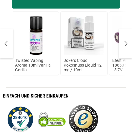
Twisted Vaping
Jokers Cloud
Efest Purp
fer
Aroma 10ml Vanilla
Kokosnuss Liquid 12
18650 35
Gorilla
mg / 10ml
- 3,7V Li-I
(FlatTop) 
EINFACH
UND SICHER
EINKAUFEN