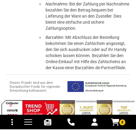
Nachnahme:
Bei der Zahlung per Nachnahme
bezahlen Sie den Betrag bequem bei
Lieferung der Ware an den Zusteller. Dies
bietet eine einfache und sichere
Zahlungsoption.
Barzahlen:
Mit Abschluss der Bestellung
bekommen Sie einen Zahlschein angezeigt,
den Sie sich ausdrucken oder auf Ihr Handy
schicken lassen können. Bezahlen Sie den
Online-Einkauf mit Hilfe des Zahlscheins an
der Kasse einer Barzahlen.de-Partnerfiliale.
Dieses Projekt wird aus dem
Europäischen Fonds für regionale
Entwicklung kofinanziert.
tomaten
fer- und Versandkosten
0
© 2015-2026 PB-ViGoods GmbH
*Preise inkl. Mehrwertsteuer, zzgl.
Versandkosten
.