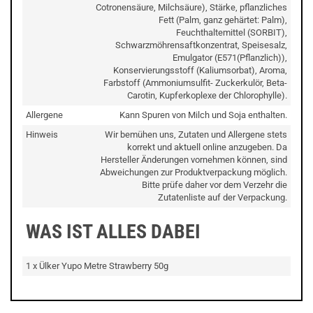
Cotronensäure, Milchsäure), Stärke, pflanzliches
Fett (Palm, ganz gehärtet: Palm),
Feuchthaltemittel (SORBIT),
Schwarzmöhrensaftkonzentrat, Speisesalz,
Emulgator (E571(Pflanzlich)),
Konservierungsstoff (Kaliumsorbat), Aroma,
Farbstoff (Ammoniumsulfit- Zuckerkulör, Beta-
Carotin, Kupferkoplexe der Chlorophylle).
Allergene
Kann Spuren von Milch und Soja enthalten.
Hinweis
Wir bemühen uns, Zutaten und Allergene stets
korrekt und aktuell online anzugeben. Da
Hersteller Änderungen vornehmen können, sind
Abweichungen zur Produktverpackung möglich.
Bitte prüfe daher vor dem Verzehr die
Zutatenliste auf der Verpackung.
WAS IST ALLES DABEI
1 x Ülker Yupo Metre Strawberry 50g