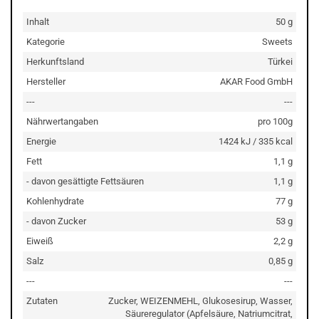
Inhalt
50 g
Kategorie
Sweets
Herkunftsland
Türkei
Hersteller
AKAR Food GmbH
---
---
Nährwertangaben
pro 100g
Energie
1424 kJ / 335 kcal
Fett
1,1 g
- davon gesättigte Fettsäuren
1,1 g
Kohlenhydrate
77 g
- davon Zucker
53 g
Eiweiß
2,2 g
Salz
0,85 g
---
---
Zutaten
Zucker, WEIZENMEHL, Glukosesirup, Wasser,
Säureregulator (Apfelsäure, Natriumcitrat,