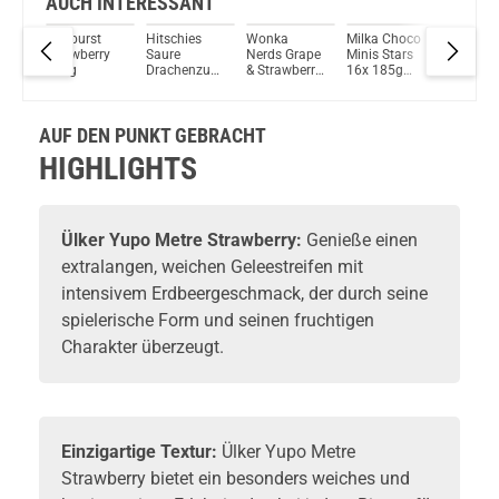
AUCH INTERESSANT
Starburst
Hitschies
Wonka
Milka Choco
Chupa
Du willst Kröten sparen?
180g
Strawberry
Saure
Nerds Grape
Minis Stars
Chups Y
Schau mal hier!
138g
Drachenzungen
& Strawberry
16x 185g
Lollipop
Vaptio Pado Pod System Kit Lila
Berry Mix
141,7g
MHD 19-03-
Bag 180
2026
AUF DEN PUNKT GEBRACHT
HIGHLIGHTS
Ülker
Yupo Metre Strawberry:
Genieße einen
extralangen, weichen Geleestreifen mit
intensivem Erdbeergeschmack, der durch seine
spielerische Form und seinen fruchtigen
Charakter überzeugt.
Einzigartige Textur:
Ülker Yupo Metre
Strawberry bietet ein besonders weiches und