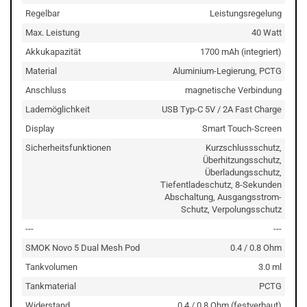
Regelbar
Leistungsregelung
Max. Leistung
40 Watt
Akkukapazität
1700 mAh (integriert)
Material
Aluminium-Legierung, PCTG
Anschluss
magnetische Verbindung
Lademöglichkeit
USB Typ-C 5V / 2A Fast Charge
Display
Smart Touch-Screen
Sicherheitsfunktionen
Kurzschlussschutz,
Überhitzungsschutz,
Überladungsschutz,
Tiefentladeschutz, 8-Sekunden
Abschaltung, Ausgangsstrom-
Schutz, Verpolungsschutz
---
---
SMOK Novo 5 Dual Mesh Pod
0.4 / 0.8 Ohm
Tankvolumen
3.0 ml
Tankmaterial
PCTG
Widerstand
0.4 / 0.8 Ohm (festverbaut)