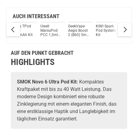
Bock auf was Neues?
Check das mal!
Vaporesso OSMALL 2 2,0ml 450mAh Pod System Kit Grau
AUCH INTERESSANT
e
Tesla TPod
Uwell
GeekVape
KIWI Spark
SMOK N
Du willst Kröten sparen?
p
2ml
MarsuPod
Aegis Boost
Pod System
6 Ultra 
Schau mal hier!
Kit
500mAh Kit
PCC 1,3ml
2 (B60) 5ml
Kit
Kit
Vsticking VIY 1,8ml 750mAh Pod System Kit Gunmetal
150mAh/1000mAh
2000mAh
Pod System
Pod System
Kit
Kit
AUF DEN PUNKT GEBRACHT
HIGHLIGHTS
SMOK
Novo 6 Ultra Pod Kit:
Kompaktes
Kraftpaket mit bis zu 40 Watt Leistung. Das
moderne Design kombiniert eine robuste
Zinklegierung mit einem eleganten Finish, das
eine erstklassige Haptik und Langlebigkeit im
täglichen Einsatz garantiert.