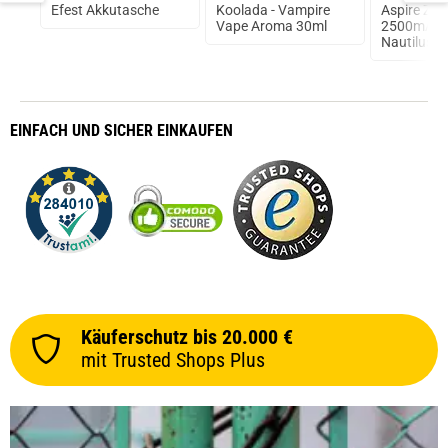
Efest Akkutasche
Koolada - Vampire
Aspire Zel
0W
Vape Aroma 30ml
2500mAh i
Nautilus 2 
EINFACH
UND SICHER
EINKAUFEN
Käuferschutz bis 20.000 €
prev
next
mit Trusted Shops Plus