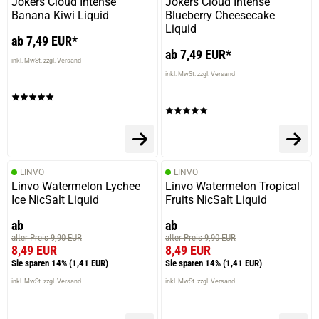
Jokers Cloud Intense
Jokers Cloud Intense
Banana Kiwi Liquid
Blueberry Cheesecake
Liquid
ab 7,49 EUR*
ab 7,49 EUR*
inkl. MwSt. zzgl. Versand
inkl. MwSt. zzgl. Versand
LINVO
LINVO
Linvo Watermelon Lychee
Linvo Watermelon Tropical
Ice NicSalt Liquid
Fruits NicSalt Liquid
ab
ab
alter Preis 9,90 EUR
alter Preis 9,90 EUR
8,49 EUR
8,49 EUR
Sie sparen 14%
(1,41 EUR)
Sie sparen 14%
(1,41 EUR)
inkl. MwSt. zzgl. Versand
inkl. MwSt. zzgl. Versand