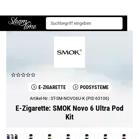
E-Zigarette
Podsysteme
SMOK Novo 6 Ultra Pod Kit
Steam time
E-ZIGARETTE
PODSYSTEME
Artikel-Nr.: ST-SM-NOVO6U-K (PID 63106)
E-Zigarette: SMOK Novo 6 Ultra Pod
Kit