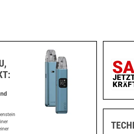
U,
KT:
und
enstein
iner
TECH
einer