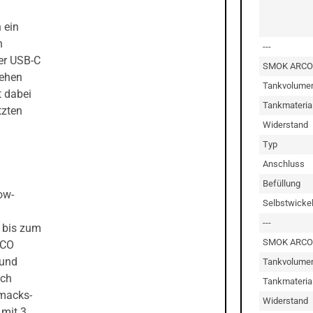
 ein
n
---
er USB-C
SMOK ARCO
rehen
Tankvolume
t dabei
Tankmateria
tzten
Widerstand
Typ
Anschluss
Befüllung
ow-
Selbstwicke
---
 bis zum
SMOK ARCO
RCO
 und
Tankvolume
ach
Tankmateria
hmacks-
Widerstand
 mit 3