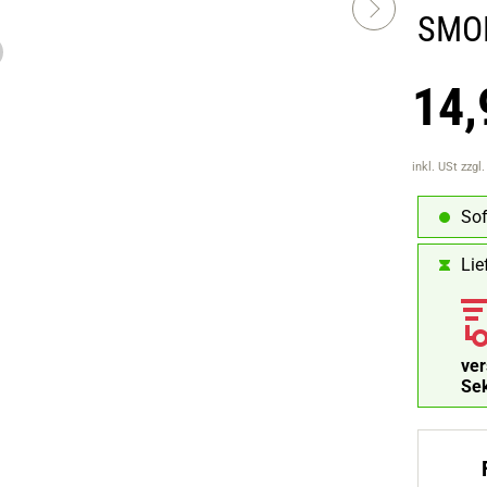
SMOK
14,
inkl. USt
zzgl
Sof
Lie
ve
Se