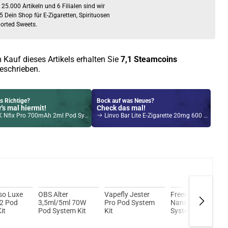
 25.000 Artikeln und 6 Filialen sind wir
5 Dein Shop für E-Zigaretten, Spirituosen
orted Sweets.
 Kauf dieses Artikels erhalten Sie
7,1
Steamcoins
eschrieben.
s Richtige?
Bock auf was Neues?
's mal hiermit!
Check das mal!
x Pro 700mAh 2ml Pod System Kit Silber-Blau
Linvo Bar Lite E-Zigarette 20mg 600 Züge 550mAh NicSalt Strawberry Ice Cream
Kröten sparen?
l hier!
ch Pod System 1,5ml 500mAh Kit Rose-Gold
so Luxe
OBS Alter
Vapefly Jester
Freemax Galex
2 Pod
3,5ml/5ml 70W
Pro Pod System
Nano S Pod
it
Pod System Kit
Kit
System Kit