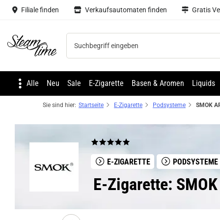
Filiale finden
Verkaufsautomaten finden
Gratis V
Steam time
Alle
Neu
Sale
E-Zigarette
Basen & Aromen
Liquids
Sie sind hier:
Startseite
E-Zigarette
Podsysteme
E-ZIGARETTE
PODSYSTEME
E-Zigarette: SMOK