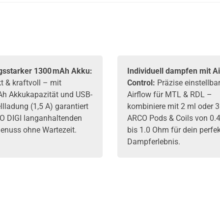
gsstarker 1300 mAh Akku:
Individuell dampfen mit Ai
 & kraftvoll – mit
Control:
Präzise einstellba
h Akkukapazität und USB-
Airflow für MTL & RDL –
lladung (1,5 A) garantiert
kombiniere mit 2 ml oder 3
O DIGI langanhaltenden
ARCO Pods & Coils von 0.
nuss ohne Wartezeit.
bis 1.0 Ohm für dein perfe
Dampferlebnis.