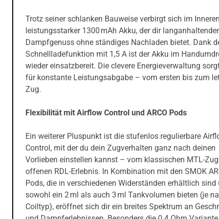
Trotz seiner schlanken Bauweise verbirgt sich im Inneren
leistungsstarker 1300 mAh Akku, der dir langanhaltende
Dampfgenuss ohne ständiges Nachladen bietet. Dank d
Schnellladefunktion mit 1,5 A ist der Akku im Handumd
wieder einsatzbereit. Die clevere Energieverwaltung sorg
für konstante Leistungsabgabe – vom ersten bis zum le
Zug.
Flexibilität mit Airflow Control und ARCO Pods
Ein weiterer Pluspunkt ist die stufenlos regulierbare Airfl
Control, mit der du dein Zugverhalten ganz nach deinen
Vorlieben einstellen kannst – vom klassischen MTL-Zug
offenen RDL-Erlebnis. In Kombination mit den SMOK A
Pods, die in verschiedenen Widerständen erhältlich sind
sowohl ein 2 ml als auch 3 ml Tankvolumen bieten (je n
Coiltyp), eröffnet sich dir ein breites Spektrum an Gesc
und Dampferlebnissen. Besonders die 0.4 Ohm Variante