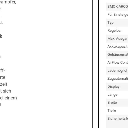
Dampfer,
SMOK ARCO 
e
Für Einsteig
,
u.
Typ
Regelbar
ck
Max. Ausgan
Akkukapazit
Gehäusemate
n
AirFlow Cont
ff-
Lademöglich
rte
Zugautomati
zeit
Display
t sich
Länge
bei einem
Breite
t
Tiefe
Sicherheitsf