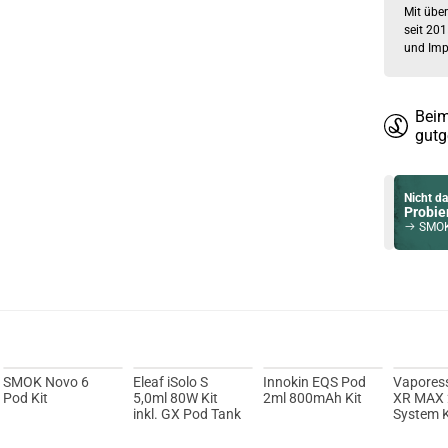
Mit über
seit 201
und Imp
Beim
gutg
Nicht da
Probier
SMOK Nfi
Du willst 
Schau ma
Asvape Tou
SMOK Novo 6
Eleaf iSolo S
Innokin EQS Pod
Vapores
Pod Kit
5,0ml 80W Kit
2ml 800mAh Kit
XR MAX 
inkl. GX Pod Tank
System K