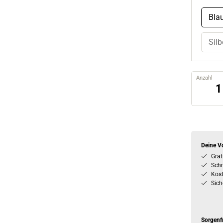
Bla
Silb
Anzahl
Deine Vo
Grat
Schn
Kos
Sich
Sorgenf