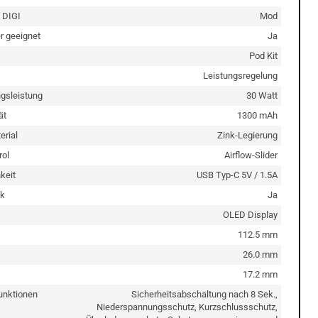
DIGI
Mod
er geeignet
Ja
Pod Kit
Leistungsregelung
gsleistung
30 Watt
ät
1300 mAh
rial
Zink-Legierung
rol
Airflow-Slider
keit
USB Typ-C 5V / 1.5A
k
Ja
OLED Display
112.5 mm
26.0 mm
17.2 mm
unktionen
Sicherheitsabschaltung nach 8 Sek.,
Niederspannungsschutz, Kurzschlussschutz,