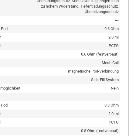
Überladungsschutz, Schutz vor zu geringem und
zu hohem Widerstand, Tiefentladungsschutz,
Überhitzungsschutz
---
 Pod
0.6 Ohm
n
2.0 ml
l
PCTG
0.6 Ohm (festverbaut)
Mesh Coil
magnetische Pod-Verbindung
Side-Fill System
lmöglichkeit
Nein
---
 Pod
0.8 Ohm
n
2.0 ml
l
PCTG
0.8 Ohm (festverbaut)