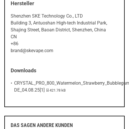
Hersteller
Shenzhen SKE Technology Co., LTD
Building 3, Antuoshan High-tech Industrial Park,
Shajing Street, Baoan District, Shenzhen, China
CN
+86
brand@skevape.com
Downloads
CRYSTAL_PRO_800_Watermelon_Strawberry_Bubblegu
PDF-Datei:
DE_04.08.25[1]
421.78 kB
DAS SAGEN ANDERE KUNDEN