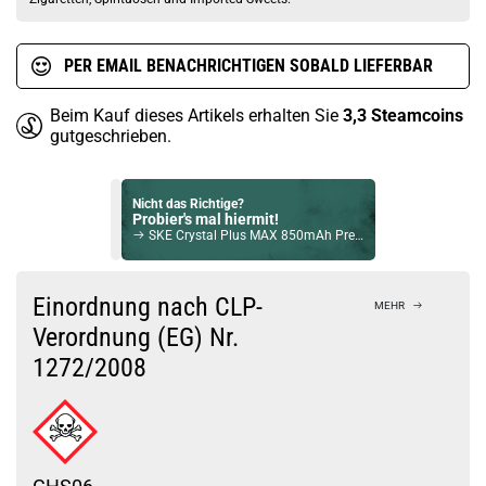
PER EMAIL BENACHRICHTIGEN SOBALD LIEFERBAR
Beim Kauf dieses Artikels erhalten Sie
3,3
Steamcoins
gutgeschrieben.
Nicht das Richtige?
Probier's mal hiermit!
SKE Crystal Plus MAX 850mAh Prefilled Pod System Mod Weiss
Bock auf was Neues?
Check das mal!
Einordnung nach CLP-
MEHR
SMOK R-Kiss 2ml 200W TC Kit mit TFV-Mini v2 Silber
Verordnung (EG) Nr.
1272/2008
Du willst Kröten sparen?
Schau mal hier!
Teslacigs Q 2,0ml 900mAh Pod System Kit Silber