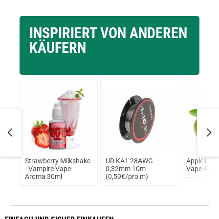
INSPIRIERT VON ANDEREN
KÄUFERN
0ml
Strawberry Milkshake
UD KA1 28AWG
Applelicio
re
- Vampire Vape
0,32mm 10m
Vape Arom
Aroma 30ml
(0,59€/pro m)