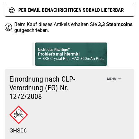
PER EMAIL BENACHRICHTIGEN SOBALD LIEFERBAR
Beim Kauf dieses Artikels erhalten Sie
3,3
Steamcoins
gutgeschrieben.
Nicht das Richtige?
Probier's mal hiermit!
SKE Crystal Plus MAX 850mAh Prefilled Pod System Mod Weiss
Bock auf was Neues?
Check das mal!
Einordnung nach CLP-
MEHR
Vozol Ace Go Pod System Kit Pink-Gold
Verordnung (EG) Nr.
1272/2008
Du willst Kröten sparen?
Schau mal hier!
Asvape Touch Pod System 1,5ml 500mAh Kit Silber
GHS06