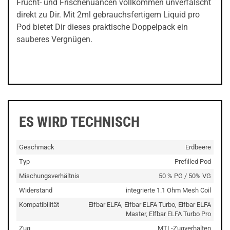
Frucht- und Frischenuancen vollkommen unverfälscht
direkt zu Dir. Mit 2ml gebrauchsfertigem Liquid pro
Pod bietet Dir dieses praktische Doppelpack ein
sauberes Vergnügen.
ES WIRD TECHNISCH
Geschmack
Erdbeere
Typ
Prefilled Pod
Mischungsverhältnis
50 % PG / 50% VG
Widerstand
integrierte 1.1 Ohm Mesh Coil
Kompatibilität
Elfbar ELFA, Elfbar ELFA Turbo, Elfbar ELFA
Master, Elfbar ELFA Turbo Pro
Zug
MTL-Zugverhalten