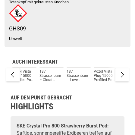
Totenkopf mit gekreuzten Knochen
GHS09
Umwelt
AUCH INTERESSANT
Vozol Vista
187
187
Vozol Vista
Elfbar E
nbande
Plug 15000
Strassenbande
Strassenbande
Plug 15000
– Golde
e -
Prefilled Pod
– Cloud
- I Love
Prefilled Pod
Tobacco
Kit – Lemon
Energy –
Hamburg -
Kit – Pink
Prefille
Lime
Prefilled Pod
Prefilled
Lemonade
2er Pack
ml
2er Pack
Pods 1er
2ml
AUF DEN PUNKT GEBRACHT
Pack - 2ml
20mg
HIGHLIGHTS
NicSalt
SKE
Crystal Pro 800 Strawberry Burst Pod:
Saftige, sonnengereifte Erdbeeren treffen auf