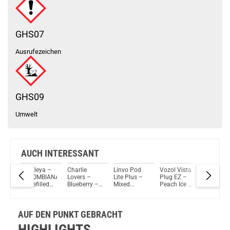
GHS07
Ausrufezeichen
GHS09
Umwelt
AUCH INTERESSANT
sta
Cataleya –
Charlie
Linvo Pod
Vozol Vista
Joyetec
Pod
COLOMBIANA
Lovers –
Lite Plus –
Plug EZ –
eRoll Sli
– Prefilled
Blueberry –
Mixed
Peach Ice –
Up Juice
Pod 1er
Prefilled Pod
Berries –
Prefilled Pod
Prefilled
Pack – 2ml
2er Pack
Prefilled Pod
Tank
Pods 2e
20mg
2ml
2er Pack
Pack - 2
AUF DEN PUNKT GEBRACHT
NicSalt
2ml 20mg
20mg
NicSalt
HIGHLIGHTS