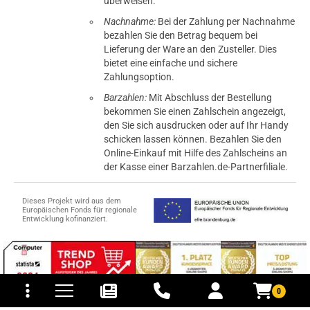
überweisen.
Nachnahme:
Bei der Zahlung per Nachnahme
bezahlen Sie den Betrag bequem bei
Lieferung der Ware an den Zusteller. Dies
bietet eine einfache und sichere
Zahlungsoption.
Barzahlen:
Mit Abschluss der Bestellung
bekommen Sie einen Zahlschein angezeigt,
den Sie sich ausdrucken oder auf Ihr Handy
schicken lassen können. Bezahlen Sie den
Online-Einkauf mit Hilfe des Zahlscheins an
der Kasse einer Barzahlen.de-Partnerfiliale.
Dieses Projekt wird aus dem
Europäischen Fonds für regionale
Entwicklung kofinanziert.
tomaten
fer- und Versandkosten
0
© 2015-2026 PB-ViGoods GmbH