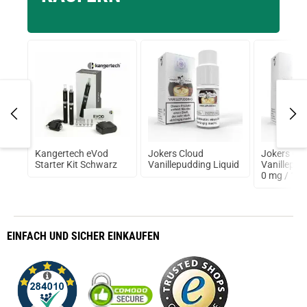
ton
Kangertech eVod
Jokers Cloud
Jokers Cl
6mm)
Starter Kit Schwarz
Vanillepudding Liquid
Vanillepud
0 mg / 10
EINFACH
UND SICHER
EINKAUFEN