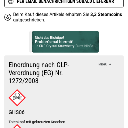
PER EMAIL BENACHRICHTIGEN SOBALD LIEFERBAR
Beim Kauf dieses Artikels erhalten Sie
3,3
Steamcoins
gutgeschrieben.
Nicht das Richtige?
Probier's mal hiermit!
SKE Crystal Strawberry Burst NicSalt Liquid 10ml / 20mg
Bock auf was Neues?
Check das mal!
Einordnung nach CLP-
MEHR
SMOK Novo Pod-Clear Meshed Ersatzpod (3er Pack) 0,6Ohm
Verordnung (EG) Nr.
1272/2008
Du willst Kröten sparen?
Schau mal hier!
OVNS JC02 1ml 650mAh Pod System Kit Milky Way
GHS06
Totenkopf mit gekreuzten Knochen