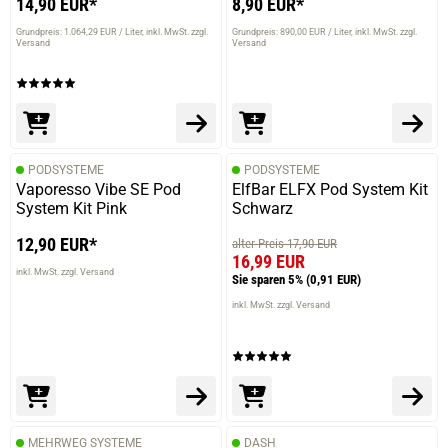
14,90 EUR*
8,90 EUR*
prev
next
Grundpreis: 1.064,29 EUR / Liter
inkl. MwSt. zzgl.
Grundpreis: 890,00 EUR / Liter
inkl. MwSt. zzgl.
Versand
Versand
PODSYSTEME
PODSYSTEME
Vaporesso Vibe SE Pod
ElfBar ELFX Pod System Kit
System Kit Pink
Schwarz
12,90 EUR*
alter Preis 17,90 EUR
16,99 EUR
inkl. MwSt. zzgl. Versand
Sie sparen 5%
(0,91 EUR)
inkl. MwSt. zzgl. Versand
MEHRWEG SYSTEME
DASH