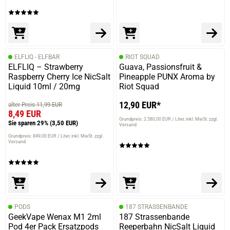
ELFLIQ - ELFBAR
RIOT SQUAD
ELFLIQ – Strawberry
Guava, Passionsfruit &
Raspberry Cherry Ice NicSalt
Pineapple PUNX Aroma by
Liquid 10ml / 20mg
Riot Squad
12,90 EUR*
alter Preis 11,99 EUR
8,49 EUR
Grundpreis: 2.580,00 EUR / Liter
inkl. MwSt. zzgl.
Sie sparen 29%
(3,50 EUR)
Versand
Grundpreis: 849,00 EUR / Liter
inkl. MwSt. zzgl.
Versand
PODS
187 STRASSENBANDE
GeekVape Wenax M1 2ml
187 Strassenbande
Pod 4er Pack Ersatzpods
Reeperbahn NicSalt Liquid