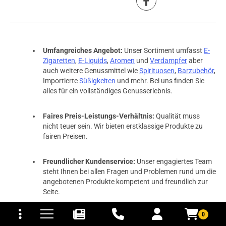
Umfangreiches Angebot:
Unser Sortiment umfasst
E-
Zigaretten
,
E-Liquids
,
Aromen
und
Verdampfer
aber
auch weitere Genussmittel wie
Spirituosen
,
Barzubehör
,
Importierte
Süßigkeiten
und mehr. Bei uns finden Sie
alles für ein vollständiges Genusserlebnis.
Faires Preis-Leistungs-Verhältnis:
Qualität muss
nicht teuer sein. Wir bieten erstklassige Produkte zu
fairen Preisen.
Freundlicher Kundenservice:
Unser engagiertes Team
steht Ihnen bei allen Fragen und Problemen rund um die
angebotenen Produkte kompetent und freundlich zur
Seite.
tomaten
fer- und Versandkosten
0
Kostenlose Rücksendung:
Ihre Zufriedenheit ist unser