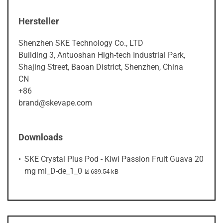
Hersteller
Shenzhen SKE Technology Co., LTD
Building 3, Antuoshan High-tech Industrial Park,
Shajing Street, Baoan District, Shenzhen, China
CN
+86
brand@skevape.com
Downloads
SKE Crystal Plus Pod - Kiwi Passion Fruit Guava 20
PDF-Datei:
mg ml_D-de_1_0
639.54 kB