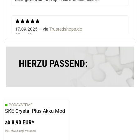
17.09.2025 — via
Trustedshops.de
Albert K.
verifizierter Onlinekauf.
Die Bewertung erfolgte ohne Abgabe eines Kommentars
HIERZU PASSEND:
18.06.2025 — via
Trustedshops.de
Daniel K.
verifizierter Onlinekauf.
PODSYSTEME
Die Bewertung erfolgte ohne Abgabe eines Kommentars
SKE Crystal Plus Akku Mod
ab 8,90 EUR*
inkl. MwSt. zzgl. Versand
10.06.2025 — via
Trustedshops.de