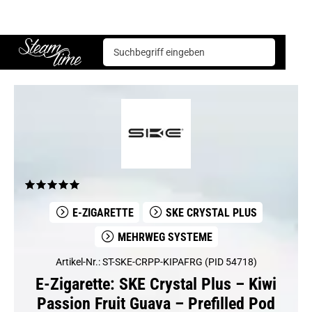
E-Zigarette
Mehrweg Systeme
SKE Crystal Plus
SKE Crystal Plus – Kiwi Passion Fruit Guava – Prefilled Pod 2er Pack – 2ml 20mg NicSalt
Steam time
E-ZIGARETTE
SKE CRYSTAL PLUS
MEHRWEG SYSTEME
Artikel-Nr.: ST-SKE-CRPP-KIPAFRG (PID 54718)
E-Zigarette: SKE Crystal Plus – Kiwi
Passion Fruit Guava – Prefilled Pod