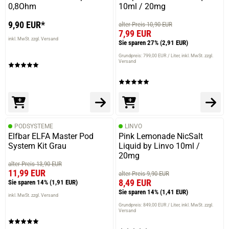
0,8Ohm
10ml / 20mg
9,90 EUR*
alter Preis 10,90 EUR
7,99 EUR
inkl. MwSt. zzgl. Versand
Sie sparen 27%
(2,91 EUR)
Grundpreis: 799,00 EUR / Liter
inkl. MwSt. zzgl.
Versand
PODSYSTEME
LINVO
Elfbar ELFA Master Pod
Pink Lemonade NicSalt
System Kit Grau
Liquid by Linvo 10ml /
20mg
alter Preis 13,90 EUR
11,99 EUR
alter Preis 9,90 EUR
8,49 EUR
Sie sparen 14%
(1,91 EUR)
Sie sparen 14%
(1,41 EUR)
inkl. MwSt. zzgl. Versand
Grundpreis: 849,00 EUR / Liter
inkl. MwSt. zzgl.
Versand