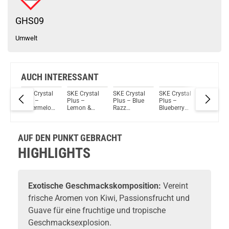
GHS09
Umwelt
AUCH INTERESSANT
tal
SKE Crystal
SKE Crystal
SKE Crystal
SKE Crystal
SKE Crys
Plus –
Plus –
Plus – Blue
Plus –
Plus MA
ry
Watermelon
Lemon &
Razz
Blueberry
850mAh
Ice –
Lime –
Lemonade –
Sour
Prefille
 Pod
Prefilled Pod
Prefilled Pod
Prefilled Pod
Raspberry –
System 
 –
2er Pack –
2er Pack –
2er Pack –
Prefilled Pod
g
AUF DEN PUNKT GEBRACHT
2ml 20mg
2ml 20mg
2ml 20mg
2er Pack –
NicSalt
NicSalt
NicSalt
2ml 20mg
HIGHLIGHTS
NicSalt
Exotische Geschmackskomposition:
Vereint
frische Aromen von Kiwi, Passionsfrucht und
Guave für eine fruchtige und tropische
Geschmacksexplosion.