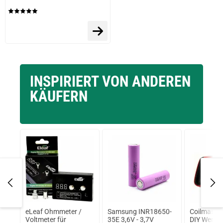
Jessica K.
verifizierter Onlinekauf.
Die Bewertung erfolgte ohne Abgabe eines Kommentars
INSPIRIERT VON ANDEREN
08.01.2025 — via
Trustedshops.de
Constance F.
KÄUFERN
verifizierter Onlinekauf.
Die Bewertung erfolgte ohne Abgabe eines Kommentars
cy
eLeaf Ohmmeter /
Samsung INR18650-
Coilmaster
Voltmeter für
35E 3,6V - 3,7V
DIY Werkz