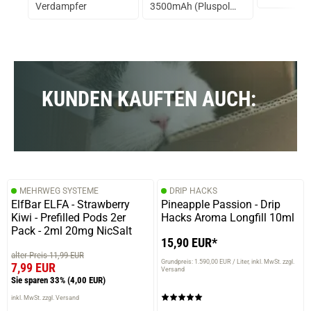
ml
Verdampfer
3500mAh (Pluspol
flach)
KUNDEN KAUFTEN AUCH:
MEHRWEG SYSTEME
DRIP HACKS
ElfBar ELFA - Strawberry
Pineapple Passion - Drip
Kiwi - Prefilled Pods 2er
Hacks Aroma Longfill 10ml
Pack - 2ml 20mg NicSalt
15,90 EUR*
alter Preis 11,99 EUR
Grundpreis: 1.590,00 EUR / Liter
inkl. MwSt. zzgl.
7,99 EUR
Versand
Sie sparen 33%
(4,00 EUR)
inkl. MwSt. zzgl. Versand