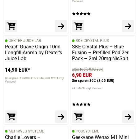
Versand
DEXTER JUICE LAB
SKE CRYSTAL PLUS
Peach Guave Origin 10ml
SKE Crystal Plus – Blue
Longfill Aroma by Dexter's
Fusion – Prefilled Pod 2er
Juice Lab
Pack – 2ml 20mg NicSalt
14,90 EUR*
alter Preis 9,90 EUR
6,90 EUR
Grundpreis: 1.490,00 EUR / Liter
inkl. MwSt. zzgl.
Sie sparen 30%
(3,00 EUR)
Versand
inkl. MwSt. zzgl. Versand
MEHRWEG SYSTEME
PODSYSTEME
Charlie Lovers –
Geekvape Wenax M1 Mini