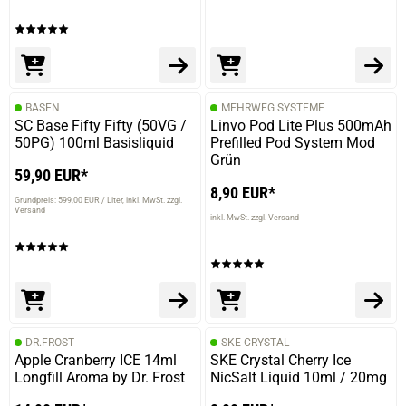
BASEN
MEHRWEG SYSTEME
SC Base Fifty Fifty (50VG /
Linvo Pod Lite Plus 500mAh
50PG) 100ml Basisliquid
Prefilled Pod System Mod
Grün
59,90 EUR*
8,90 EUR*
Grundpreis: 599,00 EUR / Liter
inkl. MwSt. zzgl.
Versand
inkl. MwSt. zzgl. Versand
DR.FROST
SKE CRYSTAL
Apple Cranberry ICE 14ml
SKE Crystal Cherry Ice
Longfill Aroma by Dr. Frost
NicSalt Liquid 10ml / 20mg