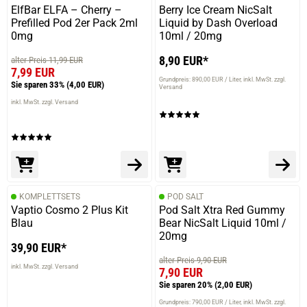
ElfBar ELFA – Cherry –
Berry Ice Cream NicSalt
Prefilled Pod 2er Pack 2ml
Liquid by Dash Overload
0mg
10ml / 20mg
8,90 EUR*
alter Preis 11,99 EUR
7,99 EUR
Grundpreis: 890,00 EUR / Liter
inkl. MwSt. zzgl.
Sie sparen 33%
(4,00 EUR)
Versand
inkl. MwSt. zzgl. Versand
KOMPLETTSETS
POD SALT
Vaptio Cosmo 2 Plus Kit
Pod Salt Xtra Red Gummy
Blau
Bear NicSalt Liquid 10ml /
20mg
39,90 EUR*
alter Preis 9,90 EUR
inkl. MwSt. zzgl. Versand
7,90 EUR
Sie sparen 20%
(2,00 EUR)
Grundpreis: 790,00 EUR / Liter
inkl. MwSt. zzgl.