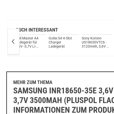
AUCH INTERESSANT
ead
Coil Master A4
Golisi S4 4-Slot
Sony Konion
Ladegerät für
Charger
US18650VTC6 -
S316
3,6V -3,7V Li-
Ladegerät
3120mAh, 3,6V -
ldraht
Ionen Akkus
3,7V Flat Top 30A
ungeschützt
MEHR ZUM THEMA
SAMSUNG INR18650-35E 3,6V
3,7V 3500MAH (PLUSPOL FLAC
INFORMATIONEN ZUM PRODU