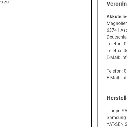
es zu
Verord
Akkuteile
Magnolie
63741 Asc
Deutschl
Telefon: 
Telefax: 
E-Mail: in
Telefon: 
E-Mail: in
Herstell
Tianjin S
Samsung
YAT-SEN Sc