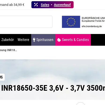
ersand ab 34,99 €
Sales
Ausverkauf
Zubehör
Weitere
Spirituosen
Sweets & Candies
Samsung INR18650-35E 3,6V - 3,7V 3500mAh (Pluspol flach)
US
INR18650-35E 3,6V - 3,7V 3500m