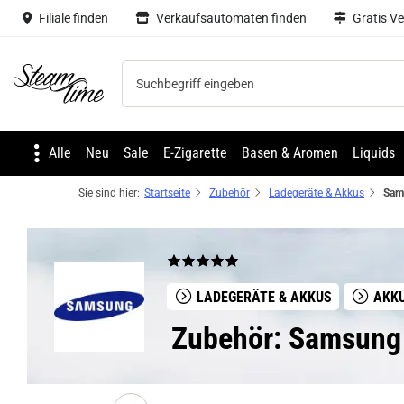
Filiale finden
Verkaufsautomaten finden
Gratis V
Steam time
Alle
Neu
Sale
E-Zigarette
Basen & Aromen
Liquids
Sie sind hier:
Startseite
Zubehör
Ladegeräte & Akkus
LADEGERÄTE & AKKUS
AKK
Zubehör: Samsung 