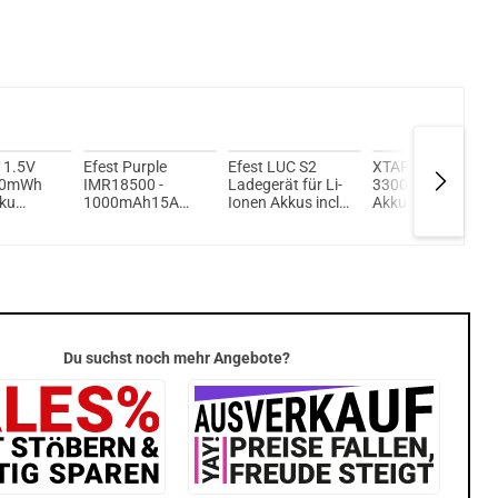
 1.5V
Efest Purple
Efest LUC S2
XTAR AA 1.5V
00mWh
IMR18500 -
Ladegerät für Li-
3300mWh Li-Ion
kku
1000mAh15A
Ionen Akkus incl.
Akku 2000mAh
h
(Button Top)
Netzteil
ungeschützt
Du suchst noch mehr Angebote?