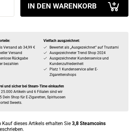
IN DEN WARENKORB
rteile:
Vielfach ausgzeichnet:
is Versand ab 34,99 €
Bewertet als „Ausgezeichnet” auf Trustami
eller Versand
Ausgezeichneter Trend Shop 2024
tenlose Rückgabe
Ausgezeichneter Kundenservice und
er bezahlen
Kundenzufriedenheit
Platz 1 Kundenservice aller E-
Zigarettenshops
rei und sicher bei Steam-Time einkaufen
 25.000 Artikeln und 6 Filialen sind wir
5 Dein Shop für E-Zigaretten, Spirituosen
orted Sweets.
 Kauf dieses Artikels erhalten Sie
3,8
Steamcoins
eschrieben.