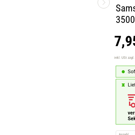
Sams
3500
7,9
inkl. USt
zzgl
Sof
Lie
ve
Se
Anzahl