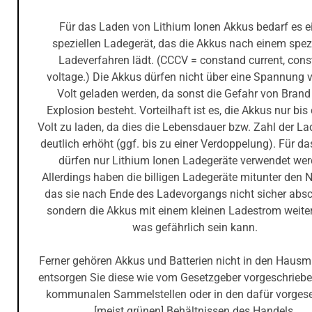
Für das Laden von Lithium Ionen Akkus bedarf es e
speziellen Ladegerät, das die Akkus nach einem spez
Ladeverfahren lädt. (CCCV = constand current, cons
voltage.) Die Akkus dürfen nicht über eine Spannung 
Volt geladen werden, da sonst die Gefahr von Brand
Explosion besteht. Vorteilhaft ist es, die Akkus nur bis 
Volt zu laden, da dies die Lebensdauer bzw. Zahl der L
deutlich erhöht (ggf. bis zu einer Verdoppelung). Für d
dürfen nur Lithium Ionen Ladegeräte verwendet wer
Allerdings haben die billigen Ladegeräte mitunter den N
das sie nach Ende des Ladevorgangs nicht sicher absc
sondern die Akkus mit einem kleinen Ladestrom weite
was gefährlich sein kann.
Ferner gehören Akkus und Batterien nicht in den Hausmül
entsorgen Sie diese wie vom Gesetzgeber vorgeschriebe
kommunalen Sammelstellen oder in den dafür vorges
[meist grünen] Behältnissen des Handels.