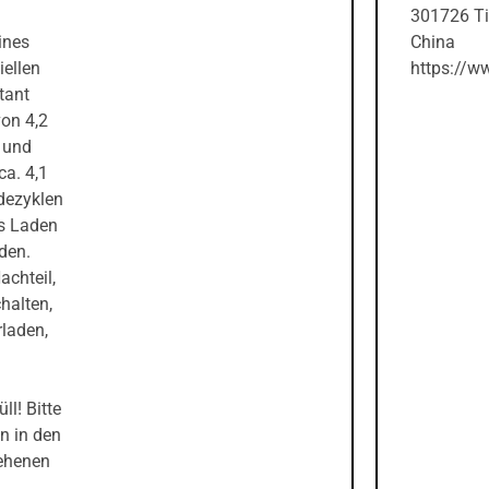
301726 Ti
ines
China
iellen
https://w
tant
von 4,2
 und
ca. 4,1
adezyklen
as Laden
den.
achteil,
halten,
rladen,
l! Bitte
n in den
ehenen