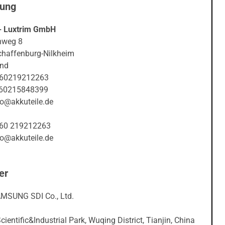
nung
- Luxtrim GmbH
nweg 8
haffenburg-Nilkheim
and
060219212263
060215848399
fo@akkuteile.de
060 219212263
fo@akkuteile.de
er
AMSUNG SDI Co., Ltd.
ientific&Industrial Park, Wuqing District, Tianjin, China