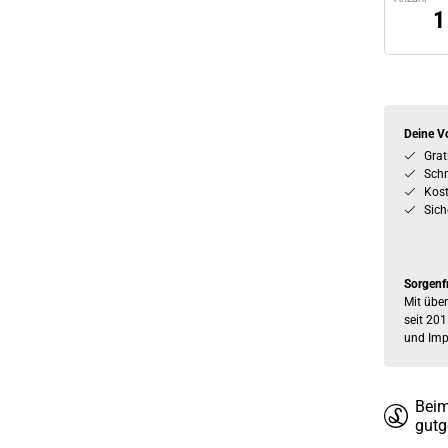
Deine Vo
Grat
Schn
Kos
Sich
Sorgenf
Mit über
seit 201
und Imp
Beim
gutg