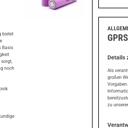
ALLGEME
 bietet
GPRS
e
s Basis
gkeit
Details 
sorgt,
ng noch
Als veran
großen We
Vorgaben.
onik
Informati
bereitzust
zu unseren
kundige
Verantw