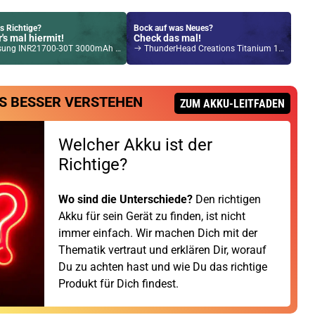
s Richtige?
Bock auf was Neues?
's mal hiermit!
Check das mal!
 INR21700-30T 3000mAh 35A Li-Ion Akku
ThunderHead Creations Titanium 145mm Rod Wire Wickeldraht 20er Pack 28GA
Kröten sparen?
l hier!
S BESSER VERSTEHEN
Tech Magico 6,5ml Pod Rot
ZUM AKKU-LEITFADEN
Welcher Akku ist der
Richtige?
Wo sind die Unterschiede?
Den richtigen
Akku für sein Gerät zu finden, ist nicht
immer einfach. Wir machen Dich mit der
Thematik vertraut und erklären Dir, worauf
Du zu achten hast und wie Du das richtige
Produkt für Dich findest.