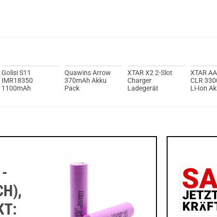
Golisi S11
Quawins Arrow
XTAR X2 2-Slot
XTAR AA
IMR18350
370mAh Akku
Charger
CLR 33
1100mAh
Pack
Ladegerät
Li-Ion A
2000mA
 -
H),
KT: