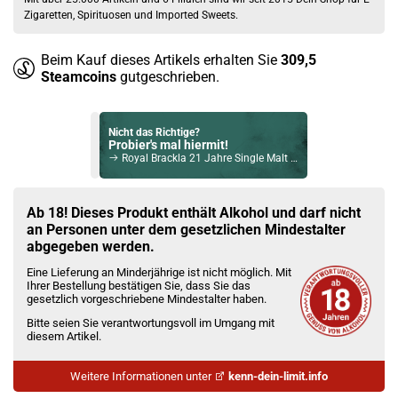
Zigaretten, Spirituosen und Imported Sweets.
Beim Kauf dieses Artikels erhalten Sie
309,5
Steamcoins
gutgeschrieben.
Nicht das Richtige?
Probier's mal hiermit!
Royal Brackla 21 Jahre Single Malt Scotch Whisky 40% Vol. 700ml
Bock auf was Neues?
Check das mal!
Ab 18! Dieses Produkt enthält Alkohol und darf nicht
Ron Barceló Gran Anejo Rum 37,5% Vol. 700ml
an Personen unter dem gesetzlichen Mindestalter
abgegeben werden.
Du willst Kröten sparen?
Eine Lieferung an Minderjährige ist nicht möglich. Mit
Schau mal hier!
Ihrer Bestellung bestätigen Sie, dass Sie das
Ambition Mods Kil-Lite DNA 60 Mod Akkuträger Lila
gesetzlich vorgeschriebene Mindestalter haben.
Bitte seien Sie verantwortungsvoll im Umgang mit
diesem Artikel.
Weitere Informationen unter
kenn-dein-limit.info