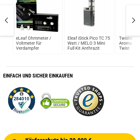
V3
eLeaf Ohmmeter /
Eleaf iStick Pico TC 75
Twisted V
Voltmeter für
Watt / MELO 3 Mini
Aroma 10m
Verdampfer
Full Kit Anthrazit
Twist
EINFACH
UND SICHER
EINKAUFEN