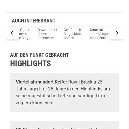
AUCH INTERESSANT
Our
High Coast
Bowmore 11
Glenfiddich
Arran 30
Glenfidd
ngle
Timmer 6
Jahre
Single Malt
Jahre Single
40 Jahr
tch
Jahre Single
Essence of
Scotch
Malt Scotch
Limited
46%
Malt Scotch
Islay Single
Whisky 18
Whisky 46%
Edition
ml
Whisky 48%
Malt Scotch
Jahre 40%
Vol. 700ml
Single M
Vol. 700ml
Whisky 40%
Vol. 700ml
Scotch
AUF DEN PUNKT GEBRACHT
Vol. 700ml
Whisky
48,2% Vo
HIGHLIGHTS
700ml
Vierteljahrhundert Reife:
Royal Brackla
25
Jahre lagert für 25 Jahre in den Highlands, um
seine majestätische Tiefe und samtige Textur
zu perfektionieren.