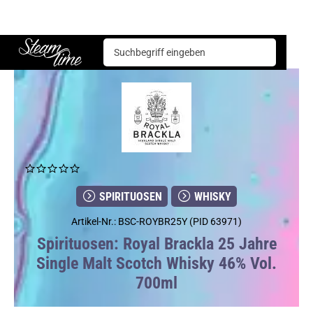
Spirituosen
Whisky
Royal Brackla 25 Jahre Single Malt Scotch Whisky 46% Vol. 700ml
Steam time
SPIRITUOSEN
WHISKY
Artikel-Nr.: BSC-ROYBR25Y (PID 63971)
Spirituosen: Royal Brackla 25 Jahre
Single Malt Scotch Whisky 46% Vol.
700ml