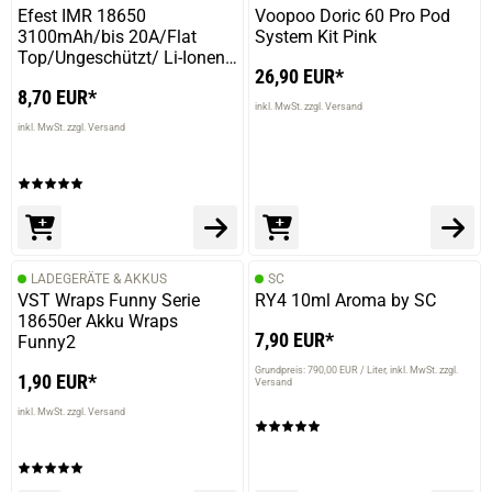
Efest IMR 18650
Voopoo Doric 60 Pro Pod
3100mAh/bis 20A/Flat
System Kit Pink
Top/Ungeschützt/ Li-Ionen
26,90 EUR*
Akku
prev
next
8,70 EUR*
inkl. MwSt. zzgl. Versand
inkl. MwSt. zzgl. Versand
LADEGERÄTE & AKKUS
SC
VST Wraps Funny Serie
RY4 10ml Aroma by SC
18650er Akku Wraps
7,90 EUR*
Funny2
Grundpreis: 790,00 EUR / Liter
inkl. MwSt. zzgl.
1,90 EUR*
Versand
inkl. MwSt. zzgl. Versand