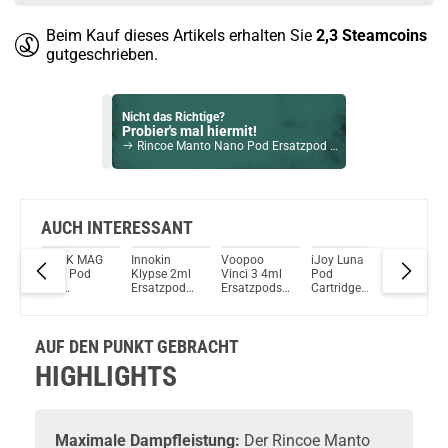
Beim Kauf dieses Artikels erhalten Sie
2,3
Steamcoins
gutgeschrieben.
Nicht das Richtige?
Probier's mal hiermit!
Rincoe Manto Nano Pod Ersatzpod 3er Pack 0,5Ohm
Bock auf was Neues?
Check das mal!
Voopoo PnP X Coils 5er Pack Verdampferköpfe 0,15Ohm
AUCH INTERESSANT
tiv
SMOK MAG
Innokin
Voopoo
iJoy Luna
Smok R
Du willst Kröten sparen?
k
RPM Pod
Klypse 2ml
Vinci 3 4ml
Pod
Pod Kit
Schau mal hier!
satz
3ml
Ersatzpod
Ersatzpods
Cartridge
Ersatzpo
Ambition Mods Kil-Lite DNA 60 Mod Akkuträger Lila
Ersatzpod
3er Pack
2er Pack
1,4ml 3er
ohne Coi
3er Pack
Pack
(3er Pac
Ersatzpods
AUF DEN PUNKT GEBRACHT
HIGHLIGHTS
Maximale Dampfleistung:
Der Rincoe Manto