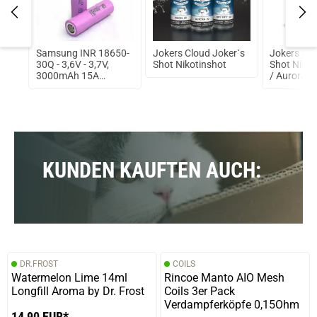
Rum
Samsung INR 18650-
Jokers Cloud Joker`s
Jokers Clo
30Q - 3,6V - 3,7V,
Shot Nikotinshot
Shot Nikot
3000mAh 15A
/ Aurora 7
ungeschützt Lithium
Ionen Akku
KUNDEN KAUFTEN AUCH:
DR.FROST
COILS
Watermelon Lime 14ml
Rincoe Manto AIO Mesh
Longfill Aroma by Dr. Frost
Coils 3er Pack
Verdampferköpfe 0,15Ohm
14,90 EUR*