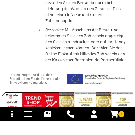
bezahlen Sie den Betrag bequem bei
Lieferung der Ware an den Zusteller. Dies
bietet eine einfache und sichere
Zahlungsoption.
Barzahlen:
Mit Abschluss der Bestellung
bekommen Sie einen Zahlschein angezeigt,
den Sie sich ausdrucken oder auf Ihr Handy
schicken lassen können. Bezahlen Sie den
Online-Einkauf mit Hilfe des Zahlscheins an
der Kasse einer Barzahlen.de-Partnerfiliale.
Dieses Projekt wird aus dem
Europäischen Fonds für regionale
Entwicklung kofinanziert.
tomaten
fer- und Versandkosten
0
© 2015-2026 PB-ViGoods GmbH
*Preise inkl. Mehrwertsteuer, zzgl.
Versandkosten
.