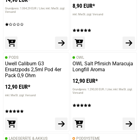
8,90 EUR*
Grundpreis: 1.064,29 EUR / Liter
inkl. MwSt. zzgl.
Versand
inkl. MwSt. zzgl. Versand
PODS
OWL
Uwell Caliburn G3
OWL Salt Pfirsich Maracuja
Ersatzpods 2,5ml Pod 4er
Longfill Aroma
Pack 0,9 Ohm
12,90 EUR*
12,90 EUR*
Grundpreis: 1.290,00 EUR / Liter
inkl. MwSt. zzgl.
Versand
inkl. MwSt. zzgl. Versand
LADEGERÄTE & AKKUS
PODSYSTEME