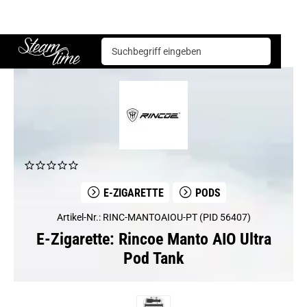
E-Zigarette
Pods
Rincoe Manto AIO Ultra Pod Tank
Steam time
E-ZIGARETTE
PODS
Artikel-Nr.: RINC-MANTOAIOU-PT (PID 56407)
E-Zigarette: Rincoe Manto AIO Ultra
Pod Tank