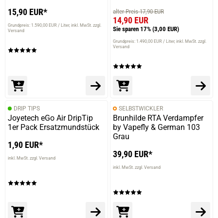
15,90 EUR*
alter Preis 17,90 EUR
14,90 EUR
Grundpreis: 1.590,00 EUR / Liter
inkl. MwSt. zzgl.
Sie sparen 17%
(3,00 EUR)
Versand
Grundpreis: 1.490,00 EUR / Liter
inkl. MwSt. zzgl.
Versand
DRIP TIPS
SELBSTWICKLER
Joyetech eGo Air DripTip
Brunhilde RTA Verdampfer
1er Pack Ersatzmundstück
by Vapefly & German 103
Grau
1,90 EUR*
39,90 EUR*
inkl. MwSt. zzgl. Versand
inkl. MwSt. zzgl. Versand