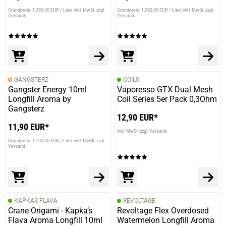
Grundpreis: 1.290,00 EUR / Liter
inkl. MwSt. zzgl.
Grundpreis: 1.290,00 EUR / Liter
inkl. MwSt. zzgl.
Versand
Versand
GANGSTERZ
COILS
Gangster Energy 10ml
Vaporesso GTX Dual Mesh
Longfill Aroma by
Coil Series 5er Pack 0,3Ohm
Gangsterz
12,90 EUR*
11,90 EUR*
inkl. MwSt. zzgl. Versand
Grundpreis: 1.190,00 EUR / Liter
inkl. MwSt. zzgl.
Versand
KAPKAS FLAVA
REVOLTAGE
Crane Origami - Kapka’s
Revoltage Flex Overdosed
Flava Aroma Longfill 10ml
Watermelon Longfill Aroma