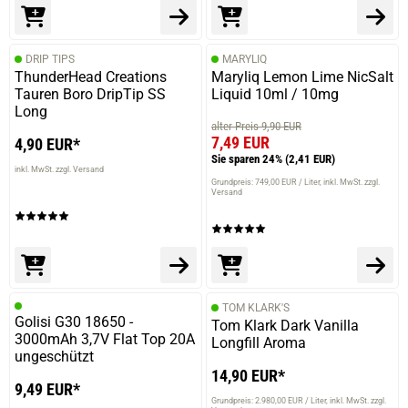
DRIP TIPS
MARYLIQ
ThunderHead Creations
Maryliq Lemon Lime NicSalt
Tauren Boro DripTip SS
Liquid 10ml / 10mg
Long
alter Preis 9,90 EUR
7,49 EUR
4,90 EUR*
Sie sparen 24%
(2,41 EUR)
inkl. MwSt. zzgl. Versand
Grundpreis: 749,00 EUR / Liter
inkl. MwSt. zzgl.
Versand
TOM KLARK'S
Golisi G30 18650 -
Tom Klark Dark Vanilla
3000mAh 3,7V Flat Top 20A
Longfill Aroma
ungeschützt
14,90 EUR*
9,49 EUR*
Grundpreis: 2.980,00 EUR / Liter
inkl. MwSt. zzgl.