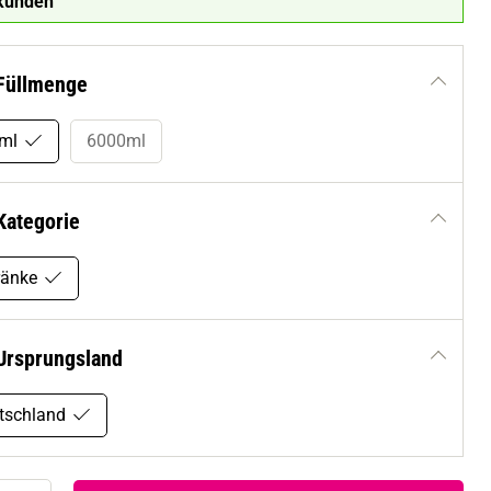
kunden
Füllmenge
ml
6000ml
Kategorie
ränke
Ursprungsland
tschland