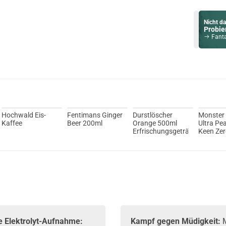
Nicht da
Probier
Fanta M
Du willst 
Schau ma
OneVape A
Hochwald Eis-
Fentimans Ginger
Durstlöscher
Monster
Kaffee
Beer 200ml
Orange 500ml
Ultra Pe
Erfrischungsgetränk
Keen Zer
e Elektrolyt-Aufnahme:
Kampf gegen Müdigkeit: