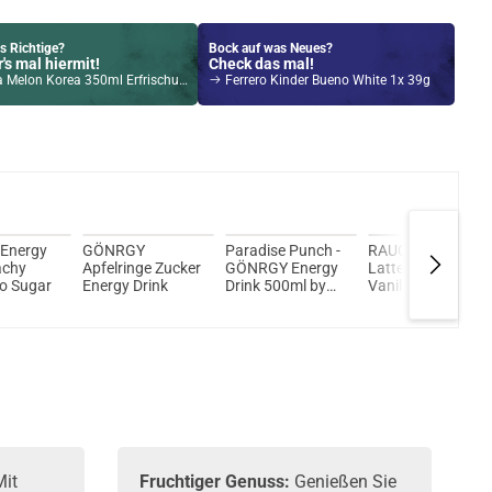
s Richtige?
Bock auf was Neues?
's mal hiermit!
Check das mal!
elon Korea 350ml Erfrischungsgetränk
Ferrero Kinder Bueno White 1x 39g
Kröten sparen?
l hier!
ir MOD 60 1500mAh 6,0ml Pod Kit Blau
 Energy
GÖNRGY
Paradise Punch -
RAUCH Cafemio
achy
Apfelringe Zucker
GÖNRGY Energy
Latte Macchiato
o Sugar
Energy Drink
Drink 500ml by
Vanilla
MontanaBlack
Mit
Fruchtiger Genuss:
Genießen Sie