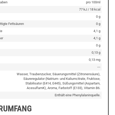
gaben
pro 100ml
77 kJ / 18 kcal
0 g
ttigte Fettsäuren
0 g
te
4,1 g
er
4,1 g
0 g
0,13 g
0,13 mg
---
Wasser, Traubenzucker, Säuerungsmittel (Zitronensäure),
Säureregulator (Natrium- und Kaliumcitrate, Fruktose,
Stabilisator (E414, E445), Süßungsmittel (Aspartam,
AcesulfamK), Aroma, Farbstoff (E133), Vitamin B6.
Enthält eine Phenylalaninquelle.
ERUMFANG