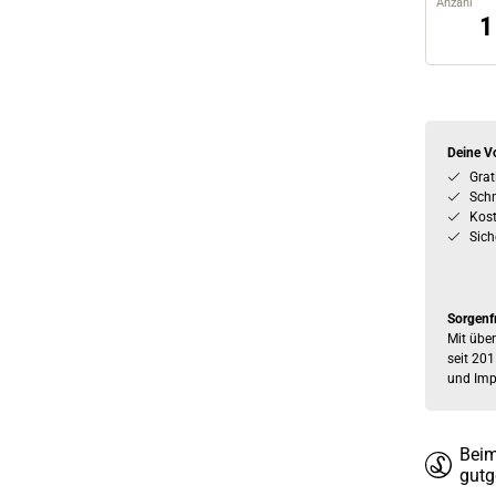
Anzahl
Deine Vo
Grat
Schn
Kos
Sich
Sorgenf
Mit über
seit 201
und Imp
Beim
gutg