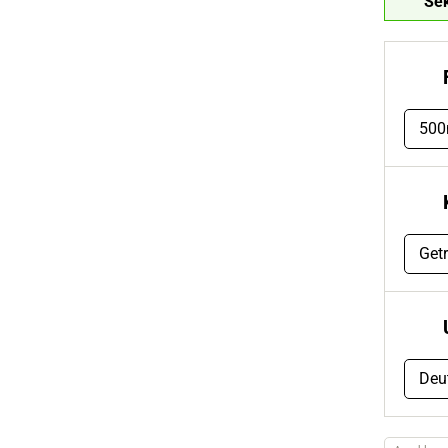
Se
500
Get
Deu