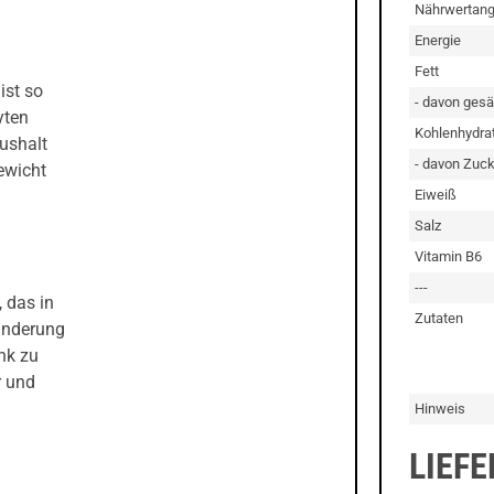
Nährwertan
Energie
Fett
ist so
- davon gesä
yten
Kohlenhydra
aushalt
- davon Zuck
ewicht
Eiweiß
Salz
Vitamin B6
---
 das in
Zutaten
minderung
nk zu
r und
Hinweis
LIEF