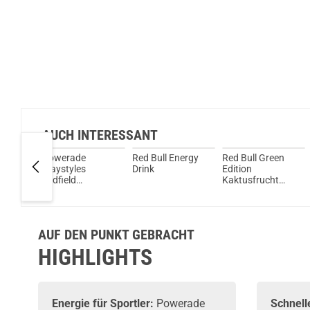
AUCH INTERESSANT
Powerade
Red Bull Energy
Red Bull Green
 Defend
Playstyles
Drink
Edition
Drink
Midfield
Kaktusfrucht
Hydration Drink
Energy Drink
AUF DEN PUNKT GEBRACHT
HIGHLIGHTS
Energie für Sportler:
Powerade
Schnell