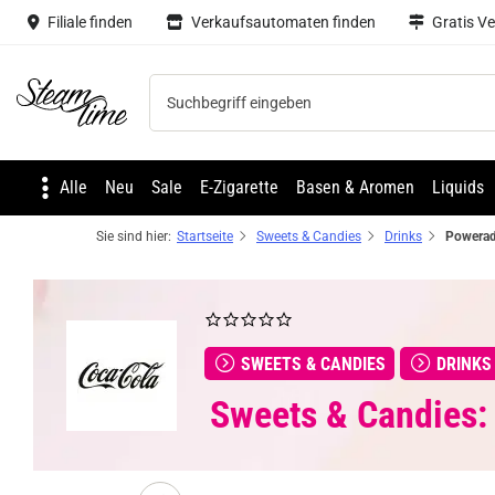
Filiale finden
Verkaufsautomaten finden
Gratis V
Steam time
Alle
Neu
Sale
E-Zigarette
Basen & Aromen
Liquids
Sie sind hier:
Startseite
Sweets & Candies
Drinks
SWEETS & CANDIES
DRINKS
Sweets & Candies: