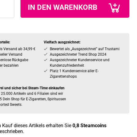
IN DEN WARENKORB
rteile:
Vielfach ausgzeichnet:
is Versand ab 34,99 €
Bewertet als „Ausgezeichnet” auf Trustami
eller Versand
Ausgezeichneter Trend Shop 2024
tenlose Rückgabe
Ausgezeichneter Kundenservice und
er bezahlen
Kundenzufriedenheit
Platz 1 Kundenservice aller E-
Zigarettenshops
rei und sicher bei Steam-Time einkaufen
 25.000 Artikeln und 6 Filialen sind wir
5 Dein Shop für E-Zigaretten, Spirituosen
orted Sweets.
 Kauf dieses Artikels erhalten Sie
0,8
Steamcoins
eschrieben.