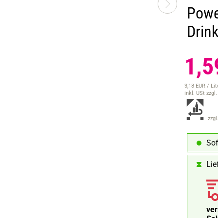
Powe
Drin
1,5
3,18 EUR / Lit
inkl. USt
zzgl
zzgl
Sof
Lie
ve