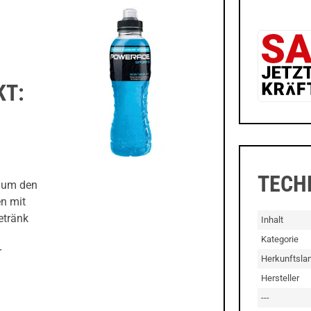
KT:
TECH
, um den
en mit
etränk
Inhalt
Kategorie
r
Herkunftsla
Hersteller
---