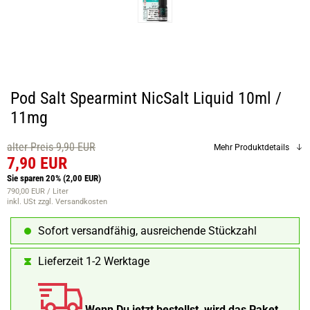
Pod Salt Spearmint NicSalt Liquid 10ml /
11mg
alter Preis 9,90 EUR
Mehr Produktdetails
7,90 EUR
Sie sparen 20%
(2,00 EUR)
790,00 EUR / Liter
inkl. USt
zzgl. Versandkosten
Sofort versandfähig, ausreichende Stückzahl
Lieferzeit 1-2 Werktage
Wenn Du jetzt bestellst, wird das Paket