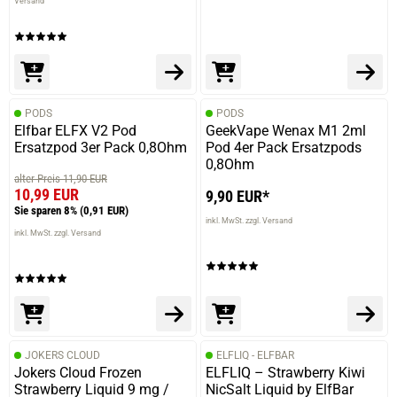
Versand
PODS
PODS
Elfbar ELFX V2 Pod
GeekVape Wenax M1 2ml
Ersatzpod 3er Pack 0,8Ohm
Pod 4er Pack Ersatzpods
0,8Ohm
alter Preis 11,90 EUR
10,99 EUR
9,90 EUR*
Sie sparen 8%
(0,91 EUR)
inkl. MwSt. zzgl. Versand
inkl. MwSt. zzgl. Versand
JOKERS CLOUD
ELFLIQ - ELFBAR
Jokers Cloud Frozen
ELFLIQ – Strawberry Kiwi
Strawberry Liquid 9 mg /
NicSalt Liquid by ElfBar