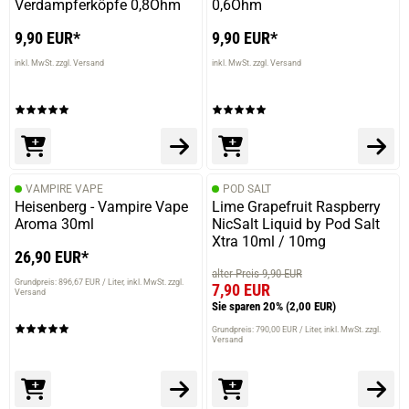
Verdampferköpfe 0,8Ohm
0,6Ohm
9,90 EUR*
9,90 EUR*
inkl. MwSt. zzgl. Versand
inkl. MwSt. zzgl. Versand
VAMPIRE VAPE
POD SALT
Heisenberg - Vampire Vape
Lime Grapefruit Raspberry
Aroma 30ml
NicSalt Liquid by Pod Salt
Xtra 10ml / 10mg
26,90 EUR*
alter Preis 9,90 EUR
Grundpreis: 896,67 EUR / Liter
inkl. MwSt. zzgl.
7,90 EUR
Versand
Sie sparen 20%
(2,00 EUR)
Grundpreis: 790,00 EUR / Liter
inkl. MwSt. zzgl.
Versand