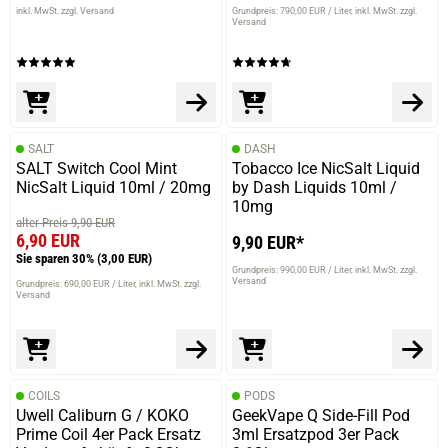
inkl. MwSt. zzgl. Versand
Grundpreis: 790,00 EUR / Liter
inkl. MwSt. zzgl.
Versand
SALT
DASH
SALT Switch Cool Mint
Tobacco Ice NicSalt Liquid
NicSalt Liquid 10ml / 20mg
by Dash Liquids 10ml /
10mg
alter Preis 9,90 EUR
6,90 EUR
9,90 EUR*
Sie sparen 30%
(3,00 EUR)
Grundpreis: 990,00 EUR / Liter
inkl. MwSt. zzgl.
Versand
Grundpreis: 690,00 EUR / Liter
inkl. MwSt. zzgl.
Versand
COILS
PODS
Uwell Caliburn G / KOKO
GeekVape Q Side-Fill Pod
Prime Coil 4er Pack Ersatz
3ml Ersatzpod 3er Pack