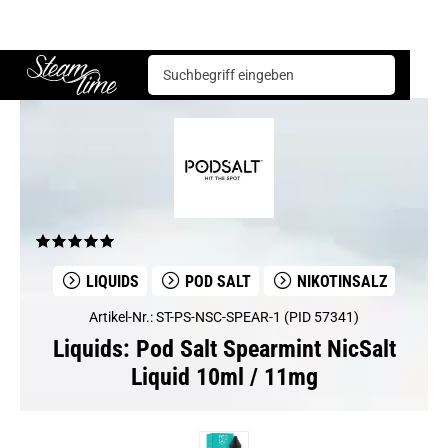
Liquids
Pod Salt
Pod Salt Spearmint NicSalt Liquid 10ml / 11mg
Steam time
LIQUIDS
POD SALT
NIKOTINSALZ
Artikel-Nr.: ST-PS-NSC-SPEAR-1 (PID 57341)
Liquids: Pod Salt Spearmint NicSalt
Liquid 10ml / 11mg