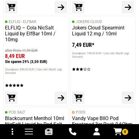
ELFLIQ - ELFBAR
JOKERS CLOUD
ELFLIQ – Cola NicSalt
Jokers Cloud Spearmint
Liquid by ElfBar 10ml /
Liquid 12 mg / 10ml
10mg
7,49 EUR*
alter Preis 11,99 EUR
Grundpreis: 749,00 EUR / Liter
inkl. MwSt. zzgl.
8,49 EUR
Versand
Sie sparen 29%
(3,50 EUR)
Grundpreis: 849,00 EUR / Liter
inkl. MwSt. zzgl.
Versand
POD SALT
PODS
Blackcurrant Menthol 10ml
Vandy Vape BIIO Pod
tomaten
fer- und Versandkosten
NicSalt Liquid by Pod Salt
Ersatzpod 3er Pack 0,6Ohm
20mg
0
9,90 EUR*