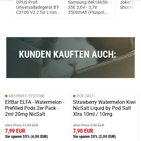
ma
OPUS Profi
Samsung INR18650-
Jokers Clo
Universalladegerät BT-
35E 3,6V - 3,7V
Shot Nikot
C3100 V2.2 für L-Ion,
3500mAh (Pluspol
NIMH 18650 18500
flach)
18350
KUNDEN KAUFTEN AUCH:
MEHRWEG SYSTEME
POD SALT
ElfBar ELFA - Watermelon -
Strawberry Watermelon Kiwi
Prefilled Pods 2er Pack -
NicSalt Liquid by Pod Salt
2ml 20mg NicSalt
Xtra 10ml / 10mg
alter Preis 11,99 EUR
alter Preis 9,90 EUR
7,99 EUR
7,90 EUR
Sie sparen 33%
(4,00 EUR)
Sie sparen 20%
(2,00 EUR)