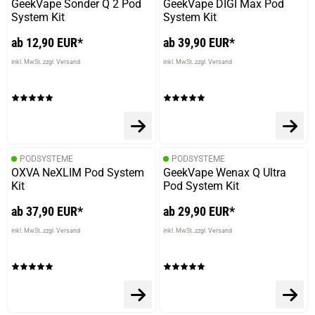
GeekVape Sonder Q 2 Pod
GeekVape DIGI Max Pod
verifizierter Onlinekauf.
System Kit
System Kit
Die Bewertung erfolgte ohne Abgabe eines Kommentars
ab 12,90 EUR*
ab 39,90 EUR*
inkl. MwSt. zzgl. Versand
inkl. MwSt. zzgl. Versand
PODSYSTEME
PODSYSTEME
OXVA NeXLIM Pod System
GeekVape Wenax Q Ultra
Kit
Pod System Kit
ab 37,90 EUR*
ab 29,90 EUR*
inkl. MwSt. zzgl. Versand
inkl. MwSt. zzgl. Versand