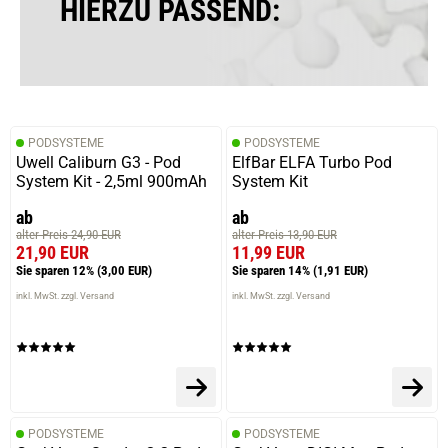
HIERZU PASSEND:
28.04.2025 — via
Trustedshops.de
Katharina M.
verifizierter Onlinekauf.
PODSYSTEME
PODSYSTEME
Ist vom Geschmack her zu süß
Uwell Caliburn G3 - Pod
ElfBar ELFA Turbo Pod
System Kit - 2,5ml 900mAh
System Kit
ab
ab
alter Preis 24,90 EUR
alter Preis 13,90 EUR
23.04.2025 — via
Trustedshops.de
21,90 EUR
11,99 EUR
Sabine R.
Sie sparen 12%
(3,00 EUR)
Sie sparen 14%
(1,91 EUR)
verifizierter Onlinekauf.
inkl. MwSt. zzgl. Versand
inkl. MwSt. zzgl. Versand
Nicht ganz mein Geschmack
09.12.2024 — via
Trustedshops.de
Olaf B.
PODSYSTEME
PODSYSTEME