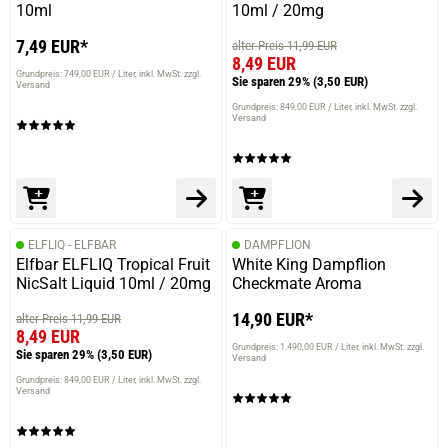
10ml
10ml / 20mg
7,49 EUR*
alter Preis 11,99 EUR
8,49 EUR
Grundpreis: 749,00 EUR / Liter
inkl. MwSt. zzgl.
Sie sparen 29%
(3,50 EUR)
Versand
Grundpreis: 849,00 EUR / Liter
inkl. MwSt. zzgl.
Versand
ELFLIQ - ELFBAR
DAMPFLION
Elfbar ELFLIQ Tropical Fruit
White King Dampflion
NicSalt Liquid 10ml / 20mg
Checkmate Aroma
14,90 EUR*
alter Preis 11,99 EUR
8,49 EUR
Grundpreis: 1.490,00 EUR / Liter
inkl. MwSt. zzgl.
Sie sparen 29%
(3,50 EUR)
Versand
Grundpreis: 849,00 EUR / Liter
inkl. MwSt. zzgl.
Versand