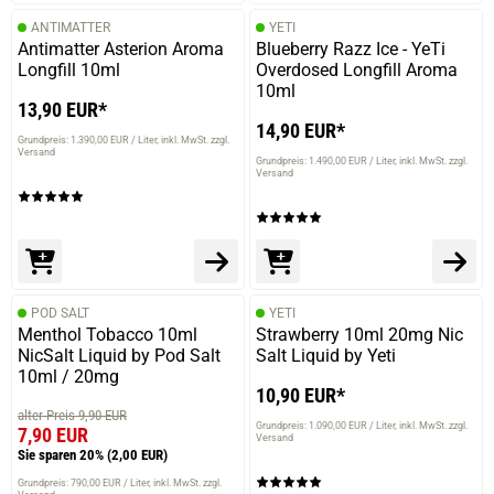
ANTIMATTER
YETI
Antimatter Asterion Aroma
Blueberry Razz Ice - YeTi
Longfill 10ml
Overdosed Longfill Aroma
10ml
13,90 EUR*
14,90 EUR*
Grundpreis: 1.390,00 EUR / Liter
inkl. MwSt. zzgl.
Versand
Grundpreis: 1.490,00 EUR / Liter
inkl. MwSt. zzgl.
Versand
POD SALT
YETI
Menthol Tobacco 10ml
Strawberry 10ml 20mg Nic
NicSalt Liquid by Pod Salt
Salt Liquid by Yeti
10ml / 20mg
10,90 EUR*
alter Preis 9,90 EUR
Grundpreis: 1.090,00 EUR / Liter
inkl. MwSt. zzgl.
7,90 EUR
Versand
Sie sparen 20%
(2,00 EUR)
Grundpreis: 790,00 EUR / Liter
inkl. MwSt. zzgl.