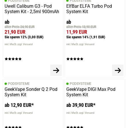
PODSYSTEME
PODSYSTEME
Perfekte Liquid. Ich würde es nochmal bestellen, aber
Uwell Caliburn G3 - Pod
ElfBar ELFA Turbo Pod
nicht 2mg/ml, sondern etwas stärkere
System Kit - 2,5ml 900mAh
System Kit
ab
ab
alter Preis 24,90 EUR
alter Preis 13,90 EUR
21,90 EUR
11,99 EUR
Sie sparen 12%
(3,00 EUR)
Sie sparen 14%
(1,91 EUR)
inkl. MwSt. zzgl. Versand
inkl. MwSt. zzgl. Versand
PODSYSTEME
PODSYSTEME
GeekVape Sonder Q 2 Pod
GeekVape DIGI Max Pod
System Kit
System Kit
ab 12,90 EUR*
ab 39,90 EUR*
inkl. MwSt. zzgl. Versand
inkl. MwSt. zzgl. Versand