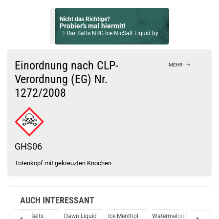
Nicht das Richtige?
Probier's mal hiermit!
Bar Salts NRG Ice NicSalt Liquid by Vampire Vape 10ml / 10mg
Bock auf was Neues?
Check das mal!
Einordnung nach CLP-
MEHR
Culami Infusion Spearmint NicSalt Liquid 10ml / 20mg
Verordnung (EG) Nr.
1272/2008
Du willst Kröten sparen?
Schau mal hier!
Dovpo Ayce Pro Pod System Kit Schwarz
GHS06
Totenkopf mit gekreuzten Knochen
AUCH INTERESSANT
Bar Salts
Dawn Liquid
Ice Menthol
Watermelon
Blood S