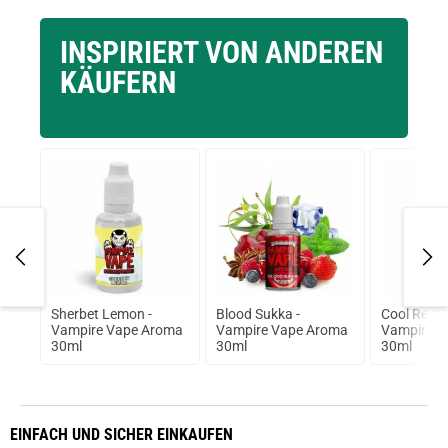
INSPIRIERT VON ANDEREN
KÄUFERN
Sherbet Lemon -
Blood Sukka -
Cool Red S
Vampire Vape Aroma
Vampire Vape Aroma
Vampire V
30ml
30ml
30ml
EINFACH
UND SICHER
EINKAUFEN