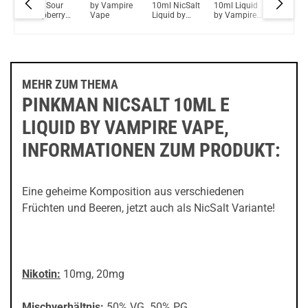
z
Blue Sour
by Vampire
10ml NicSalt
10ml Liquid
10ml Nic
de
Raspberry
Vape
Liquid by
by Vampire
Liquid b
NicSalt
Vampire
Vape
Vampire
Liquid by
Vape
Vape
Vampire
Vape
MEHR ZUM THEMA
PINKMAN NICSALT 10ML E
LIQUID BY VAMPIRE VAPE,
INFORMATIONEN ZUM PRODUKT:
Eine geheime Komposition aus verschiedenen
Früchten und Beeren, jetzt auch als NicSalt Variante!
Nikotin:
10mg, 20mg
Mischverhältnis:
50% VG 50% PG