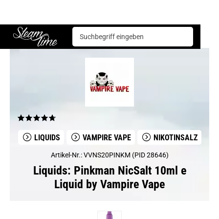
Liquids
Vampire Vape
Pinkman NicSalt 10ml e Liquid by Vampire Vape
Steam time
LIQUIDS
VAMPIRE VAPE
NIKOTINSALZ
Artikel-Nr.: VVNS20PINKM (PID 28646)
Liquids: Pinkman NicSalt 10ml e
Liquid by Vampire Vape