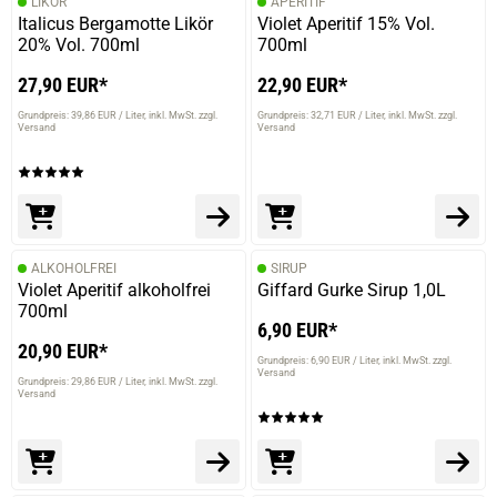
LIKÖR
APERITIF
Italicus Bergamotte Likör
Violet Aperitif 15% Vol.
20% Vol. 700ml
700ml
27,90 EUR*
22,90 EUR*
Grundpreis: 39,86 EUR / Liter
inkl. MwSt. zzgl.
Grundpreis: 32,71 EUR / Liter
inkl. MwSt. zzgl.
Versand
Versand
ALKOHOLFREI
SIRUP
Violet Aperitif alkoholfrei
Giffard Gurke Sirup 1,0L
700ml
6,90 EUR*
20,90 EUR*
Grundpreis: 6,90 EUR / Liter
inkl. MwSt. zzgl.
Versand
Grundpreis: 29,86 EUR / Liter
inkl. MwSt. zzgl.
Versand