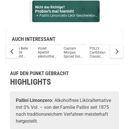
Nicht das Richtige?
Probier's mal hiermit!
Pallini Limoncello Likör Geschenkbox 26% Vol. 500ml
Bock auf was Neues?
Check das mal!
Giffard Kiwi Sirup 1,0L
AUCH INTERESSANT
Lav'a Belle
Violet
Captain
POLLY
POLLY Ci
Du willst Kröten sparen?
Liberté
Aperitif
Morgan
Caribbean
Aperitif
Schau mal hier!
ei
Aperitif
alkoholfrei
Spiced Gold
Classic
alkoholfr
Vozol Whiz 40 Watt 4ml 1200mAh Pod System Kit Tide
alkoholfrei
700ml
alkoholfrei
alkoholfrei
700ml
0% Vol.
700ml
AUF DEN PUNKT GEBRACHT
HIGHLIGHTS
Pallini
Limonzero:
Alkoholfreie
Likör
alternative
mit 0% Vol. – von der Familie Pallini seit 1875
nach traditionsreichem Verfahren meisterhaft
hergestellt.