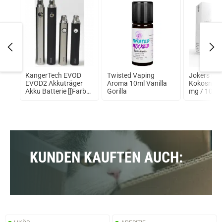
KangerTech EVOD
Twisted Vaping
Jokers Cl
EVOD2 Akkuträger
Aroma 10ml Vanilla
Kokosnuss
Akku Batterie [[Farbe]]
Gorilla
mg / 10ml
[[Akku]]
KUNDEN KAUFTEN AUCH: