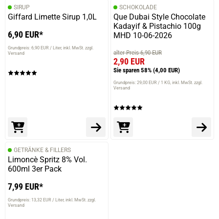
SIRUP
SCHOKOLADE
Giffard Limette Sirup 1,0L
Que Dubai Style Chocolate
Kadayif & Pistachio 100g
6,90 EUR*
MHD 10-06-2026
Grundpreis: 6,90 EUR / Liter
inkl. MwSt. zzgl.
alter Preis 6,90 EUR
Versand
2,90 EUR
Sie sparen 58%
(4,00 EUR)
Grundpreis: 29,00 EUR / 1 KG
inkl. MwSt. zzgl.
Versand
GETRÄNKE & FILLERS
Limoncè Spritz 8% Vol.
600ml 3er Pack
7,99 EUR*
Grundpreis: 13,32 EUR / Liter
inkl. MwSt. zzgl.
Versand