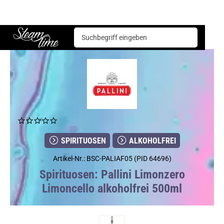
Spirituosen
Alkoholfrei
Pallini Limonzero Limoncello alkoholfrei 500ml
Steam time
SPIRITUOSEN
ALKOHOLFREI
Artikel-Nr.: BSC-PALIAF05 (PID 64696)
Spirituosen: Pallini Limonzero
Limoncello alkoholfrei 500ml