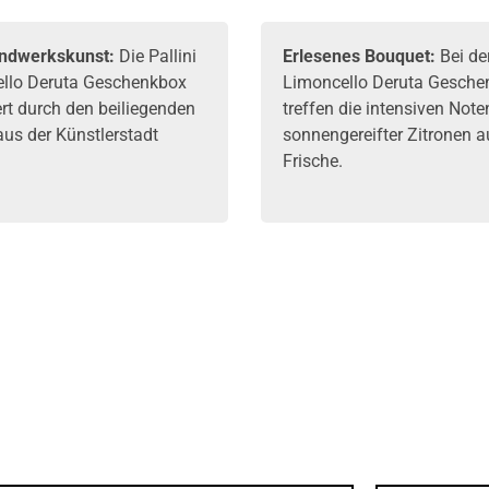
ndwerkskunst:
Die Pallini
Erlesenes Bouquet:
Bei der
llo Deruta Geschenkbox
Limoncello Deruta Gesche
ert durch den beiliegenden
treffen die intensiven Note
aus der Künstlerstadt
sonnengereifter Zitronen a
Frische.