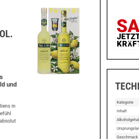
OL.
s
TECH
ld und
Kategorie
iens in
Inhalt
efühl
Alkoholgehal
 absolut
a
Ursprungsla
Geschmack