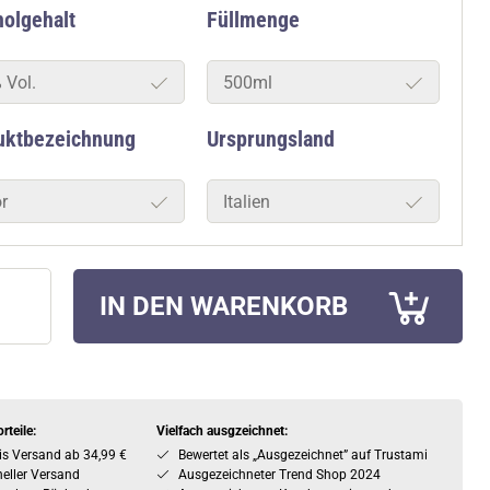
olgehalt
Füllmenge
 Vol.
500ml
uktbezeichnung
Ursprungsland
r
Italien
IN DEN WARENKORB
rteile:
Vielfach ausgzeichnet:
is Versand ab 34,99 €
Bewertet als „Ausgezeichnet” auf Trustami
eller Versand
Ausgezeichneter Trend Shop 2024