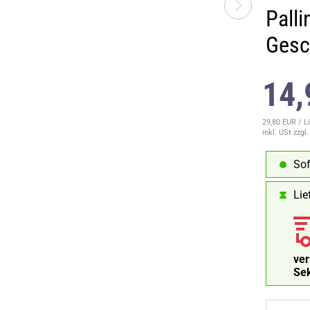
Palli
Gesc
14,
29,80 EUR / Li
inkl. USt
zzgl
Sof
Lie
ve
Se