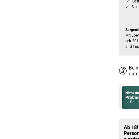
Kos
Sich
Sorgenf
Mit über
seit 201
und Imp
Beim
gutg
Nicht da
Probier
Pallin
Du willst 
Schau ma
Horizon
Ab 18!
Person