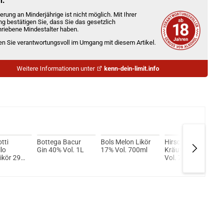
n.
erung an Minderjährige ist nicht möglich. Mit Ihrer
ng bestätigen Sie, dass Sie das gesetzlich
riebene Mindestalter haben.
ien Sie verantwortungsvoll im Umgang mit diesem Artikel.
Weitere Informationen unter
kenn-dein-limit.info
tti
Bottega Bacur
Bols Melon Likör
Hirschkuss
lo
Gin 40% Vol. 1L
17% Vol. 700ml
Kräuterlikör 38%
likör 29%
Vol. 700ml
0ml