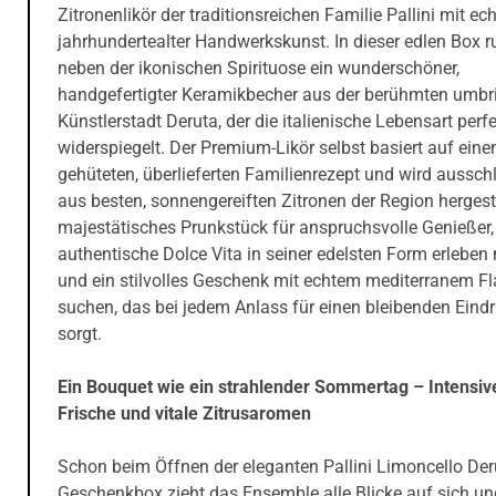
Zitronenlikör der traditionsreichen Familie Pallini mit ech
jahrhundertealter Handwerkskunst. In dieser edlen Box r
neben der ikonischen Spirituose ein wunderschöner,
handgefertigter Keramikbecher aus der berühmten umbr
Künstlerstadt Deruta, der die italienische Lebensart perf
widerspiegelt. Der Premium-Likör selbst basiert auf ein
gehüteten, überlieferten Familienrezept und wird ausschl
aus besten, sonnengereiften Zitronen der Region hergeste
majestätisches Prunkstück für anspruchsvolle Genießer,
authentische Dolce Vita in seiner edelsten Form erlebe
und ein stilvolles Geschenk mit echtem mediterranem Fl
suchen, das bei jedem Anlass für einen bleibenden Eind
sorgt.
Ein Bouquet wie ein strahlender Sommertag – Intensiv
Frische und vitale Zitrusaromen
Schon beim Öffnen der eleganten Pallini Limoncello Der
Geschenkbox zieht das Ensemble alle Blicke auf sich un