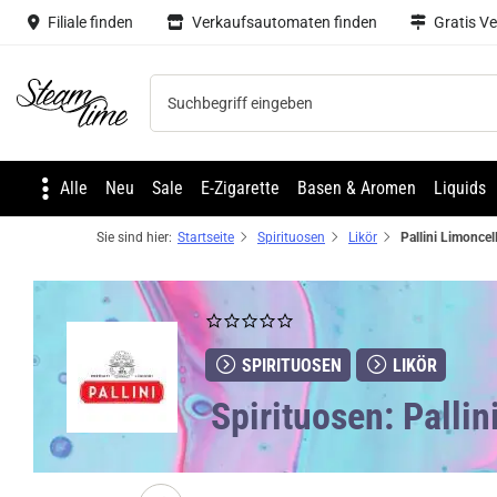
Filiale finden
Verkaufsautomaten finden
Gratis V
Steam time
Alle
Neu
Sale
E-Zigarette
Basen & Aromen
Liquids
Sie sind hier:
Startseite
Spirituosen
Likör
SPIRITUOSEN
LIKÖR
Spirituosen: Palli