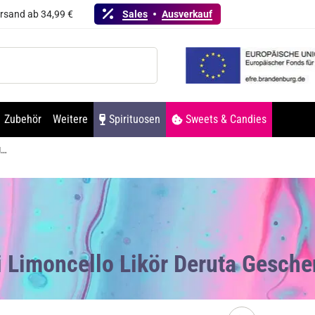
ersand ab 34,99 €
Sales
Ausverkauf
Zubehör
Weitere
Spirituosen
Sweets & Candies
Pallini Limoncello Likör Deruta Geschenkbox 26% Vol. 500ml
ni Limoncello Likör Deruta Gesc