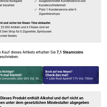
tenlose Rückgabe
Ausgezeichneter Kundenservice und
er bezahlen
Kundenzufriedenheit
Platz 1 Kundenservice aller E-
Zigarettenshops
rei und sicher bei Steam-Time einkaufen
 25.000 Artikeln und 6 Filialen sind wir
5 Dein Shop für E-Zigaretten, Spirituosen
orted Sweets.
 Kauf dieses Artikels erhalten Sie
7,1
Steamcoins
eschrieben.
s Richtige?
Bock auf was Neues?
's mal hiermit!
Check das mal!
i Limoncello Likör 26% Vol. 500ml
Lillet Rosé Aperitif 17% Vol. 750ml
Kröten sparen?
l hier!
Tech Magico 6,5ml Pod Rainbow
 Dieses Produkt enthält Alkohol und darf nicht an
en unter dem gesetzlichen Mindestalter abgegeben