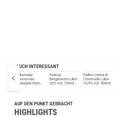
AUCH INTERESSANT
ft
Takamaka
Italicus
Pallini Crema di
ee
Zannannan
Bergamotte Likör
Limoncello Likör
ol.
Pineapple Rum
20% Vol. 700ml
14,5% Vol. 500ml
Likör 25% 700ml
AUF DEN PUNKT GEBRACHT
HIGHLIGHTS