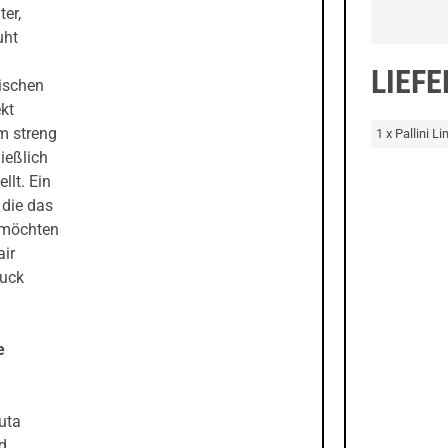
ter,
uht
LIEF
ischen
ekt
em streng
1 x Pallini 
ießlich
llt. Ein
 die das
n möchten
air
ruck
e
uta
d