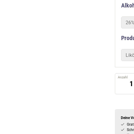
Alkoh
26%
Prod
Likö
Anzahl
Deine Vo
Grat
Schn