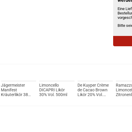
werde
Eine Lief
Bestellu
vorgesch
Bitte se
Jägermeister
Limoncello
De Kuyper Crème
Ramazzo
Manifest
DICAPRI Likör
de Cacao Brown
Limoncel
Kräuterlikör 38%
30% Vol. 500ml
Likör 20% Vol.
Zitronen
Vol. 500ml
700ml
Vol. 100