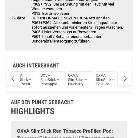
P302+P352: Bei Berührung mit der Haut: Mit viel
Wasser waschen.
P312: Bei Unwohlsein
P-Sätze
GIFTINFORMATIONSZENTRUM/Arzt anrufen.
P361+P364: Alle kontaminierten Kleidungsstücke
sofort ausziehen und vor erneutem Tragen waschen.
P405: Unter Verschluss aufbewahren.
P501: Inhalt / Behälter einer anerkannten
Sonderabfallentsorgung zuführen.
AUCH INTERESSANT
OXVA
OXVA
OXVA
OXVA
OXVA
k –
SlimStick –
SlimStick –
SlimStick –
SlimStick –
SlimStic
Kiwi Passion
Pineapple –
Blueberry –
Cola Ice –
Classic
e –
Fruit –
Prefilled Pod
Prefilled Pod
Prefilled Pod
Tobacco
 Pod
Prefilled Pod
2er Pack
2er Pack
2er Pack
Prefille
2er Pack
2er Pack
AUF DEN PUNKT GEBRACHT
HIGHLIGHTS
OXVA
SlimStick Red Tobacco Prefilled Pod: