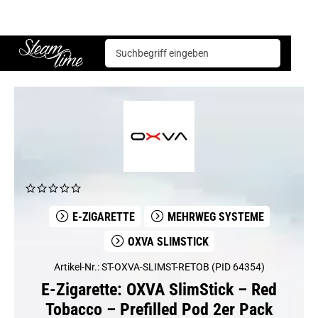
E-Zigarette
Mehrweg Systeme
OXVA Slimstick
OXVA SlimStick – Red Tobacco – Prefilled Pod 2er Pack
Steam time
E-ZIGARETTE
MEHRWEG SYSTEME
OXVA SLIMSTICK
Artikel-Nr.: ST-OXVA-SLIMST-RETOB (PID 64354)
E-Zigarette: OXVA SlimStick – Red
Tobacco – Prefilled Pod 2er Pack