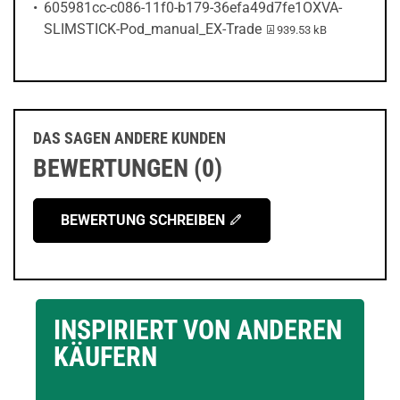
605981cc-c086-11f0-b179-36efa49d7fe1OXVA-
PDF-Datei:
SLIMSTICK-Pod_manual_EX-Trade
939.53 kB
DAS SAGEN ANDERE KUNDEN
BEWERTUNGEN (0)
BEWERTUNG SCHREIBEN
INSPIRIERT VON ANDEREN
KÄUFERN