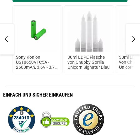
A
Sony Konion
30ml LDPE Flasche
30ml LDPE
US18650VTC5A -
von Chubby Gorilla
von Chubby
2600mAh, 3,6V - 3,7V
Unicorn Signatur Blau
Unicorn Si
Flat Top 35A
ungeschützt
EINFACH
UND SICHER
EINKAUFEN