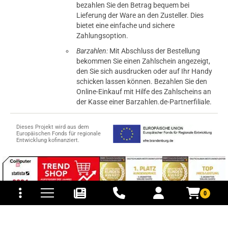
bezahlen Sie den Betrag bequem bei
Lieferung der Ware an den Zusteller. Dies
bietet eine einfache und sichere
Zahlungsoption.
Barzahlen:
Mit Abschluss der Bestellung
bekommen Sie einen Zahlschein angezeigt,
den Sie sich ausdrucken oder auf Ihr Handy
schicken lassen können. Bezahlen Sie den
Online-Einkauf mit Hilfe des Zahlscheins an
der Kasse einer Barzahlen.de-Partnerfiliale.
Dieses Projekt wird aus dem
Europäischen Fonds für regionale
Entwicklung kofinanziert.
tomaten
fer- und Versandkosten
0
© 2015-2026 PB-ViGoods GmbH
*Preise inkl. Mehrwertsteuer, zzgl.
Versandkosten
.