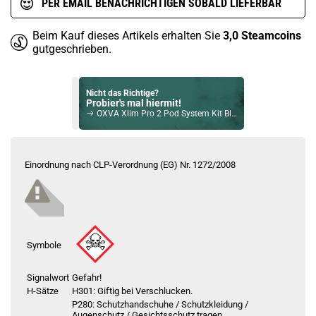
PER EMAIL BENACHRICHTIGEN SOBALD LIEFERBAR
Beim Kauf dieses Artikels erhalten Sie
3,0
Steamcoins
gutgeschrieben.
Nicht das Richtige?
Probier's mal hiermit!
OXVA Xlim Pro 2 Pod System Kit Blue Jeans
Bock auf was Neues?
Check das mal!
Einordnung nach CLP-Verordnung (EG) Nr. 1272/2008
SMOK X-PRIV 220W TC Box Mod Akkuträger Prism Red
Du willst Kröten sparen?
Schau mal hier!
Ijoy Luna 1,4ml 350mAh Pod System Kit Ocean Blue
Symbole
Signalwort
Gefahr!
H-Sätze
H301: Giftig bei Verschlucken.
P280: Schutzhandschuhe / Schutzkleidung /
Augenschutz / Gesichtsschutz tragen.