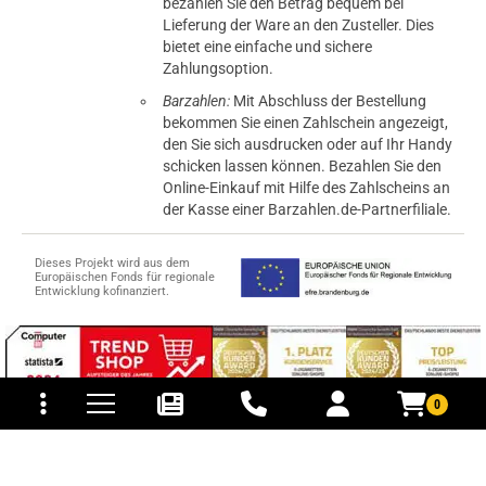
bezahlen Sie den Betrag bequem bei
Lieferung der Ware an den Zusteller. Dies
bietet eine einfache und sichere
Zahlungsoption.
Barzahlen:
Mit Abschluss der Bestellung
bekommen Sie einen Zahlschein angezeigt,
den Sie sich ausdrucken oder auf Ihr Handy
schicken lassen können. Bezahlen Sie den
Online-Einkauf mit Hilfe des Zahlscheins an
der Kasse einer Barzahlen.de-Partnerfiliale.
Dieses Projekt wird aus dem
Europäischen Fonds für regionale
Entwicklung kofinanziert.
tomaten
fer- und Versandkosten
0
© 2015-2026 PB-ViGoods GmbH
*Preise inkl. Mehrwertsteuer, zzgl.
Versandkosten
.