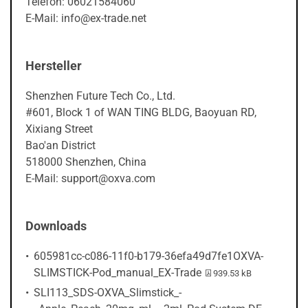
Telefon: 06021584060
E-Mail: info@ex-trade.net
Hersteller
Shenzhen Future Tech Co., Ltd.
#601, Block 1 of WAN TING BLDG, Baoyuan RD,
Xixiang Street
Bao'an District
518000 Shenzhen, China
E-Mail: support@oxva.com
Downloads
605981cc-c086-11f0-b179-36efa49d7fe1OXVA-
PDF-Datei:
SLIMSTICK-Pod_manual_EX-Trade
939.53 kB
SLI113_SDS-OXVA_Slimstick_-