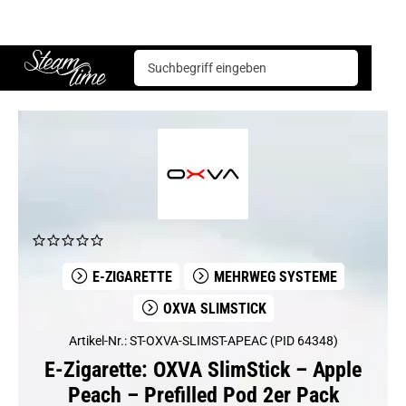
E-Zigarette
Mehrweg Systeme
OXVA Slimstick
OXVA SlimStick – Apple Peach – Prefilled Pod 2er Pack
Steam time
E-ZIGARETTE
MEHRWEG SYSTEME
OXVA SLIMSTICK
Artikel-Nr.: ST-OXVA-SLIMST-APEAC (PID 64348)
E-Zigarette: OXVA SlimStick – Apple
Peach – Prefilled Pod 2er Pack