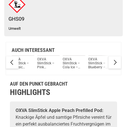
GHS09
Umwelt
AUCH INTERESSANT
OXVA
OXVA
OXVA
OXVA
OXVA
k –
SlimStick –
SlimStick –
SlimStick –
SlimStick –
SlimStic
e –
Classic
Pink
Cola Ice –
Blueberry –
Lemon L
 Pod
Tobacco –
Lemonade –
Prefilled Pod
Prefilled Pod
– Prefill
Prefilled Pod
Prefilled Pod
2er Pack
2er Pack
Pod 2er
2er Pack
2er Pack
Pack
AUF DEN PUNKT GEBRACHT
HIGHLIGHTS
OXVA
SlimStick Apple Peach Prefilled Pod:
Knackige Äpfel und samtige Pfirsiche vereint für
ein perfekt ausbalanciertes Fruchtvergnügen im