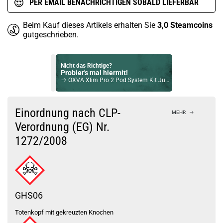
PER EMAIL BENACHRICHTIGEN SOBALD LIEFERBAR
Beim Kauf dieses Artikels erhalten Sie
3,0
Steamcoins
gutgeschrieben.
Nicht das Richtige?
Probier's mal hiermit!
OXVA Xlim Pro 2 Pod System Kit Jungle Green
Bock auf was Neues?
Check das mal!
Einordnung nach CLP-
MEHR
Vaptio Cosmo 2 2ml Verdampfer Tank Rose Gold
Verordnung (EG) Nr.
1272/2008
Du willst Kröten sparen?
Schau mal hier!
Teslacigs Q 2,0ml 900mAh Pod System Kit Silber
GHS06
Totenkopf mit gekreuzten Knochen