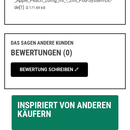
_Apple_Peach_20mg_ml_-_2ml_Pod-System-DE-
PDF-Datei:
de[1]
171.89 kB
DAS SAGEN ANDERE KUNDEN
BEWERTUNGEN (0)
BEWERTUNG SCHREIBEN
INSPIRIERT VON ANDEREN
KÄUFERN