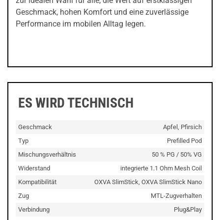
zur idealen Wahl für alle, die Wert auf erstklassigen
Geschmack, hohen Komfort und eine zuverlässige
Performance im mobilen Alltag legen.
ES WIRD TECHNISCH
Geschmack
Apfel, Pfirsich
Typ
Prefilled Pod
Mischungsverhältnis
50 % PG / 50% VG
Widerstand
integrierte 1.1 Ohm Mesh Coil
Kompatibilität
OXVA SlimStick, OXVA SlimStick Nano
Zug
MTL-Zugverhalten
Verbindung
Plug&Play