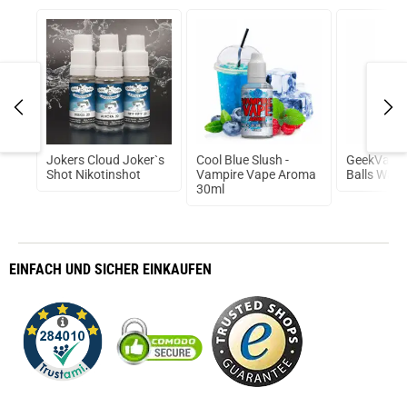
Jokers Cloud Joker`s
Cool Blue Slush -
GeekVape 
W
Shot Nikotinshot
Vampire Vape Aroma
Balls Watt
e
30ml
EINFACH
UND SICHER
EINKAUFEN