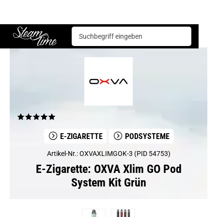
E-Zigarette
Podsysteme
OXVA Xlim GO Pod System Kit Grün
Steam time
E-ZIGARETTE
PODSYSTEME
Artikel-Nr.: OXVAXLIMGOK-3 (PID 54753)
E-Zigarette: OXVA Xlim GO Pod
System Kit Grün