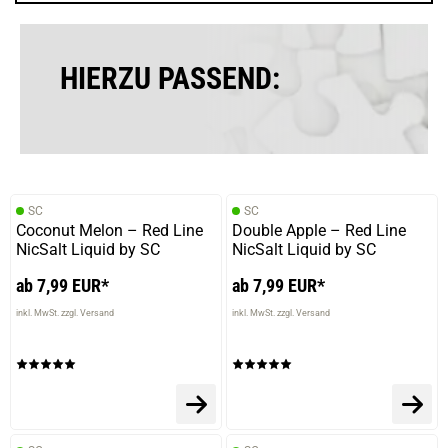
28.06.2025 — via
Trustedshops.de
Patric R.
verifizierter Onlinekauf.
HIERZU PASSEND:
Die Bewertung erfolgte ohne Abgabe eines Kommentars
SC
SC
Coconut Melon – Red Line
Double Apple – Red Line
NicSalt Liquid by SC
NicSalt Liquid by SC
ab 7,99 EUR*
ab 7,99 EUR*
inkl. MwSt. zzgl. Versand
inkl. MwSt. zzgl. Versand