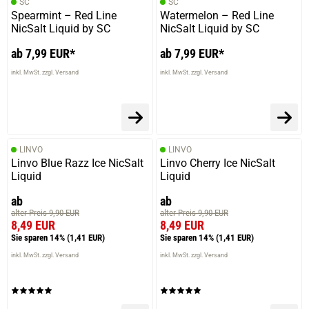
SC
SC
Spearmint – Red Line
Watermelon – Red Line
NicSalt Liquid by SC
NicSalt Liquid by SC
ab 7,99 EUR*
ab 7,99 EUR*
inkl. MwSt. zzgl. Versand
inkl. MwSt. zzgl. Versand
LINVO
LINVO
Linvo Blue Razz Ice NicSalt
Linvo Cherry Ice NicSalt
Liquid
Liquid
ab
ab
alter Preis 9,90 EUR
alter Preis 9,90 EUR
8,49 EUR
8,49 EUR
Sie sparen 14%
(1,41 EUR)
Sie sparen 14%
(1,41 EUR)
inkl. MwSt. zzgl. Versand
inkl. MwSt. zzgl. Versand