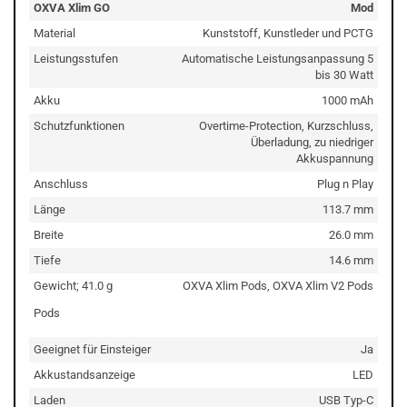
OXVA Xlim GO
Mod
Material
Kunststoff, Kunstleder und PCTG
Leistungsstufen
Automatische Leistungsanpassung 5
bis 30 Watt
Akku
1000 mAh
Schutzfunktionen
Overtime-Protection, Kurzschluss,
Überladung, zu niedriger
Akkuspannung
Anschluss
Plug n Play
Länge
113.7 mm
Breite
26.0 mm
Tiefe
14.6 mm
Gewicht; 41.0 g
OXVA Xlim Pods, OXVA Xlim V2 Pods
Pods
Geeignet für Einsteiger
Ja
Akkustandsanzeige
LED
Laden
USB Typ-C