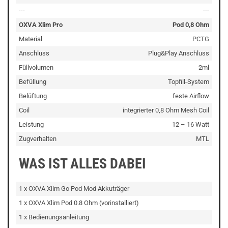
---
---
OXVA Xlim Pro
Pod 0,8 Ohm
Material
PCTG
Anschluss
Plug&Play Anschluss
Füllvolumen
2ml
Befüllung
Topfill-System
Belüftung
feste Airflow
Coil
integrierter 0,8 Ohm Mesh Coil
Leistung
12 – 16 Watt
Zugverhalten
MTL
WAS IST ALLES DABEI
1 x OXVA Xlim Go Pod Mod Akkuträger
1 x OXVA Xlim Pod 0.8 Ohm (vorinstalliert)
1 x Bedienungsanleitung