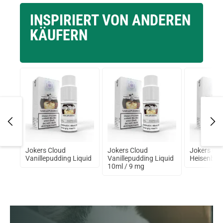
INSPIRIERT VON ANDEREN
KÄUFERN
2ml
Jokers Cloud
Jokers Cloud
Jokers Cl
Vanillepudding Liquid
Vanillepudding Liquid
Heisenbörg
10ml / 9 mg