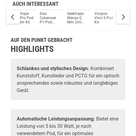
Hellvape Grimm 3ml 1200mAh Pod Kit Resin Gunmetall
AUCH INTERESSANT
iz
GeekVape
Elux
GeekVape
Voopoo
Nevoks
Du willst Kröten sparen?
4ml
DIGI Pro Pod
Cyberover
Wenax Q
Vinci S Pod
Pagee Ai
Schau mal hier!
h
System Kit
P1 Pod
Mini 2ml
Kit
2ml
Vsticking VIY 1,8ml 750mAh Pod System Kit Gunmetal
tem
System Kit
1000mAh
1000mA
Pod System
Pod Sys
Kit
Kit
AUF DEN PUNKT GEBRACHT
HIGHLIGHTS
Schlankes und stylisches Design:
Kombiniert
Kunststoff, Kunstleder und PCTG für ein optisch
ansprechendes sowie robustes und langlebiges
Gerät.
Automatische Leistungsanpassung:
Bietet eine
Leistung von 5 bis 30 Watt, je nach
verwendetem Pod, für ein optimales