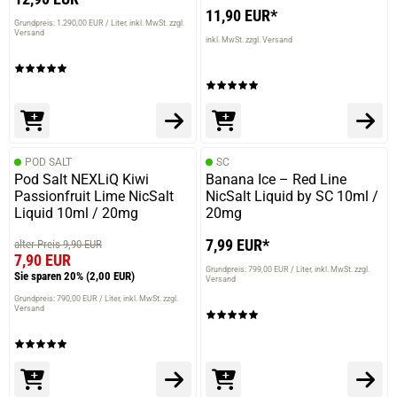
11,90 EUR*
Grundpreis: 1.290,00 EUR / Liter
inkl. MwSt. zzgl.
Versand
inkl. MwSt. zzgl. Versand
POD SALT
SC
Pod Salt NEXLiQ Kiwi
Banana Ice – Red Line
Passionfruit Lime NicSalt
NicSalt Liquid by SC 10ml /
Liquid 10ml / 20mg
20mg
7,99 EUR*
alter Preis 9,90 EUR
7,90 EUR
Grundpreis: 799,00 EUR / Liter
inkl. MwSt. zzgl.
Sie sparen 20%
(2,00 EUR)
Versand
Grundpreis: 790,00 EUR / Liter
inkl. MwSt. zzgl.
Versand