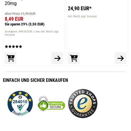
20mg
24,90 EUR*
alter Preis 11,99 EUR
inkl. MwSt. zzgl. Versand
8,49 EUR
Sie sparen 29%
(3,50 EUR)
Grundpreis: 849,00 EUR / Liter
inkl. MwSt. zzgl.
Versand
EINFACH
UND SICHER
EINKAUFEN