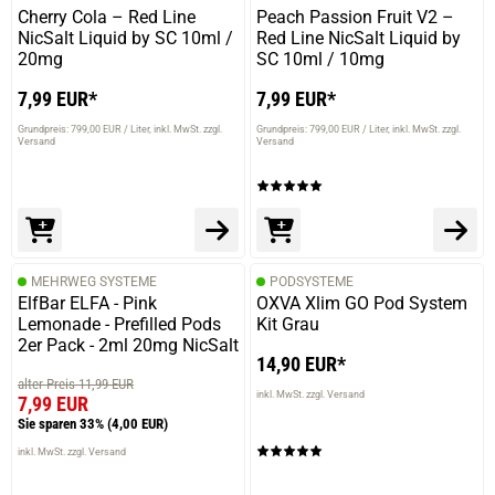
Cherry Cola – Red Line
Peach Passion Fruit V2 –
NicSalt Liquid by SC 10ml /
Red Line NicSalt Liquid by
20mg
SC 10ml / 10mg
7,99 EUR*
7,99 EUR*
Grundpreis: 799,00 EUR / Liter
inkl. MwSt. zzgl.
Grundpreis: 799,00 EUR / Liter
inkl. MwSt. zzgl.
Versand
Versand
MEHRWEG SYSTEME
PODSYSTEME
ElfBar ELFA - Pink
OXVA Xlim GO Pod System
Lemonade - Prefilled Pods
Kit Grau
2er Pack - 2ml 20mg NicSalt
14,90 EUR*
alter Preis 11,99 EUR
inkl. MwSt. zzgl. Versand
7,99 EUR
Sie sparen 33%
(4,00 EUR)
inkl. MwSt. zzgl. Versand