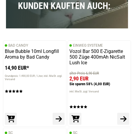
KUNDEN KAUFTEN AUCH:
BAD CANDY
EINWEG SYSTEME
Blue Bubble 10ml Longfill
Vozol Bar 500 E-Zigarette
Aroma by Bad Candy
500 Züge 400mAh NicSalt
Lush Ice
14,90 EUR*
alter Preis 6,90 EUR
Grundpreis: 1.490,00 EUR / Liter
inkl. MwSt. zzgl.
2,90 EUR
Versand
Sie sparen 58%
(4,00 EUR)
inkl. MwSt. zzgl. Versand
SC
SC