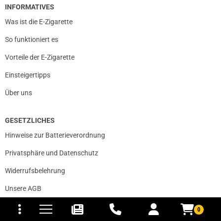
INFORMATIVES
Was ist die E-Zigarette
So funktioniert es
Vorteile der E-Zigarette
Einsteigertipps
Über uns
GESETZLICHES
Hinweise zur Batterieverordnung
Privatsphäre und Datenschutz
Widerrufsbelehrung
Unsere AGB
tomaten
fer- und Versandkosten
Impressum
0