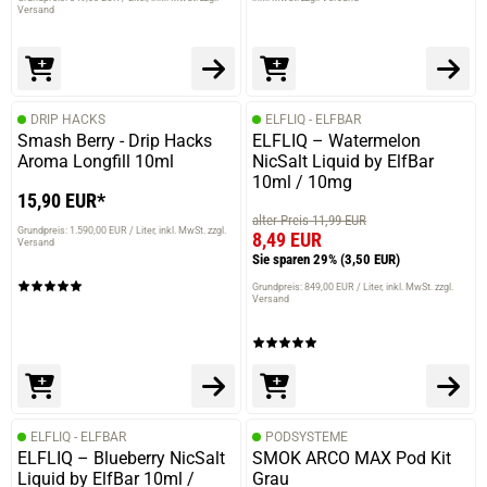
Versand
DRIP HACKS
ELFLIQ - ELFBAR
Smash Berry - Drip Hacks
ELFLIQ – Watermelon
Aroma Longfill 10ml
NicSalt Liquid by ElfBar
10ml / 10mg
15,90 EUR*
alter Preis 11,99 EUR
Grundpreis: 1.590,00 EUR / Liter
inkl. MwSt. zzgl.
8,49 EUR
Versand
Sie sparen 29%
(3,50 EUR)
Grundpreis: 849,00 EUR / Liter
inkl. MwSt. zzgl.
Versand
ELFLIQ - ELFBAR
PODSYSTEME
ELFLIQ – Blueberry NicSalt
SMOK ARCO MAX Pod Kit
Liquid by ElfBar 10ml /
Grau