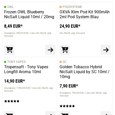
OWL
PODSYSTEME
Frozen OWL Blueberry
OXVA Xlim Pod Kit 900mAh
NicSalt Liquid 10ml / 20mg
2ml Pod System Blau
8,49 EUR*
24,90 EUR*
Grundpreis: 849,00 EUR / Liter
inkl. MwSt. zzgl.
inkl. MwSt. zzgl. Versand
Versand
TONY VAPES
SC
Tropensaft - Tony Vapes
Golden Tobacco Hybrid
Longfill Aroma 10ml
NicSalt Liquid by SC 10ml /
10mg
14,90 EUR*
7,90 EUR*
Grundpreis: 1.490,00 EUR / Liter
inkl. MwSt. zzgl.
Versand
Grundpreis: 790,00 EUR / Liter
inkl. MwSt. zzgl.
Versand