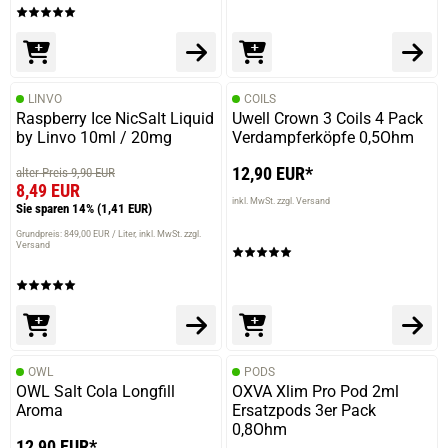
LINVO
COILS
Raspberry Ice NicSalt Liquid
Uwell Crown 3 Coils 4 Pack
by Linvo 10ml / 20mg
Verdampferköpfe 0,5Ohm
12,90 EUR*
alter Preis 9,90 EUR
8,49 EUR
inkl. MwSt. zzgl. Versand
Sie sparen 14%
(1,41 EUR)
Grundpreis: 849,00 EUR / Liter
inkl. MwSt. zzgl.
Versand
OWL
PODS
OWL Salt Cola Longfill
OXVA Xlim Pro Pod 2ml
Aroma
Ersatzpods 3er Pack
0,8Ohm
12,90 EUR*