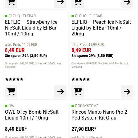
ELFLIQ - ELFBAR
ELFLIQ - ELFBAR
ELFLIQ – Strawberry Ice
ELFLIQ – Peach Ice NicSalt
NicSalt Liquid by ElfBar
Liquid by ElfBar 10ml /
10ml / 10mg
20mg
alter Preis 11,99 EUR
alter Preis 11,99 EUR
8,49 EUR
8,49 EUR
Sie sparen 29%
(3,50 EUR)
Sie sparen 29%
(3,50 EUR)
Grundpreis: 849,00 EUR / Liter
inkl. MwSt. zzgl.
Grundpreis: 849,00 EUR / Liter
inkl. MwSt. zzgl.
Versand
Versand
OWL
PODSYSTEME
OWLIQ Icy Bomb NicSalt
Rincoe Manto Nano Pro 2
Liquid 10ml / 10mg
Pod System Kit Grau
8,49 EUR*
27,90 EUR*
Grundpreis: 849,00 EUR / Liter
inkl. MwSt. zzgl.
inkl. MwSt. zzgl. Versand