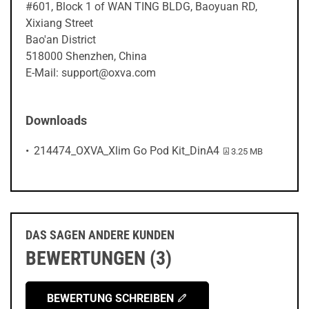
#601, Block 1 of WAN TING BLDG, Baoyuan RD,
Xixiang Street
Bao'an District
518000 Shenzhen, China
E-Mail: support@oxva.com
Downloads
PDF-Datei:
214474_OXVA_Xlim Go Pod Kit_DinA4
3.25 MB
DAS SAGEN ANDERE KUNDEN
BEWERTUNGEN (3)
BEWERTUNG SCHREIBEN