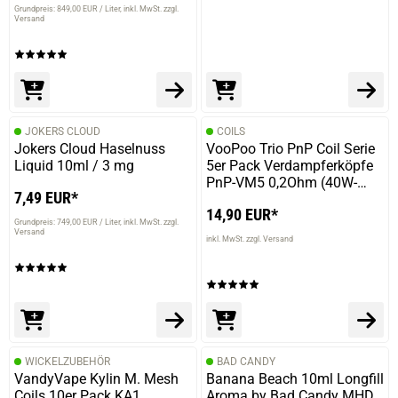
Grundpreis: 849,00 EUR / Liter
inkl. MwSt. zzgl.
Versand
JOKERS CLOUD
COILS
Jokers Cloud Haselnuss
VooPoo Trio PnP Coil Serie
Liquid 10ml / 3 mg
5er Pack Verdampferköpfe
PnP-VM5 0,2Ohm (40W-
7,49 EUR*
60W)
14,90 EUR*
Grundpreis: 749,00 EUR / Liter
inkl. MwSt. zzgl.
Versand
inkl. MwSt. zzgl. Versand
WICKELZUBEHÖR
BAD CANDY
VandyVape Kylin M. Mesh
Banana Beach 10ml Longfill
Coils 10er Pack KA1
Aroma by Bad Candy MHD