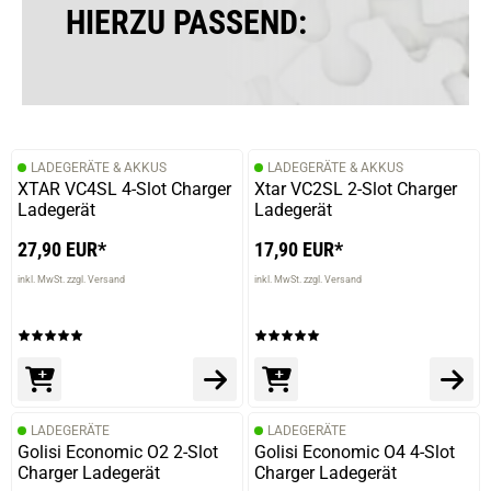
wurden.
HIERZU PASSEND:
18.12.2025 — via
Trustedshops.de
Anne-Kathrin G.
verifizierter Onlinekauf.
LADEGERÄTE & AKKUS
LADEGERÄTE & AKKUS
XTAR VC4SL 4-Slot Charger
Xtar VC2SL 2-Slot Charger
Die Bewertung erfolgte ohne Abgabe eines Kommentars
Ladegerät
Ladegerät
27,90 EUR*
17,90 EUR*
inkl. MwSt. zzgl. Versand
inkl. MwSt. zzgl. Versand
12.11.2025 — via
Trustedshops.de
Thomas W.
verifizierter Onlinekauf.
Die Bewertung erfolgte ohne Abgabe eines Kommentars
LADEGERÄTE
LADEGERÄTE
Golisi Economic O2 2-Slot
Golisi Economic O4 4-Slot
Charger Ladegerät
Charger Ladegerät
31.08.2025 — via
Trustedshops.de