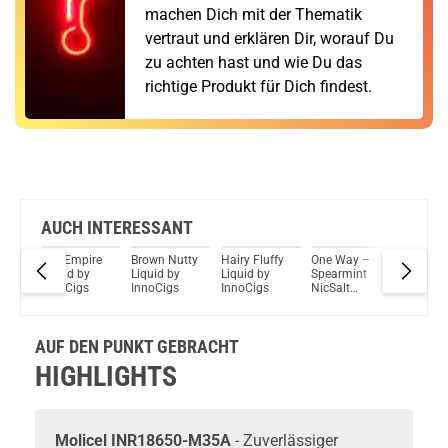
machen Dich mit der Thematik
vertraut und erklären Dir, worauf Du
zu achten hast und wie Du das
richtige Produkt für Dich findest.
AUCH INTERESSANT
t
The Empire
Brown Nutty
Hairy Fluffy
One Way –
Inside R
Liquid by
Liquid by
Liquid by
Spearmint
Liquid b
InnoCigs
InnoCigs
InnoCigs
NicSalt
InnoCig
Liquid by
InnoCigs
AUF DEN PUNKT GEBRACHT
HIGHLIGHTS
Molicel INR18650-M35A
- Zuverlässiger