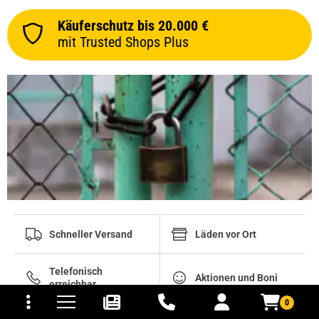
Käuferschutz bis 20.000 €
mit Trusted Shops Plus
Schneller Versand
Läden vor Ort
Telefonisch
tomaten
fer- und Versandkosten
Aktionen und Boni
erreichbar
0