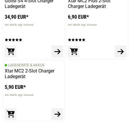
Golisi S4 4-Slot Charger
Xtar MC2 Plus 2-Slot
verifizierter Onlinekauf.
Ladegerät
Charger Ladegerät
Sehr zufrieden
34,90 EUR*
6,90 EUR*
inkl. MwSt. zzgl. Versand
inkl. MwSt. zzgl. Versand
16.03.2025 — via
Trustedshops.de
Paul N.
verifizierter Onlinekauf.
Die Bewertung erfolgte ohne Abgabe eines Kommentars
LADEGERÄTE & AKKUS
Xtar MC2 2-Slot Charger
Ladegerät
5,90 EUR*
06.02.2025 — via
Trustedshops.de
sebastian k.
inkl. MwSt. zzgl. Versand
verifizierter Onlinekauf.
Die Bewertung erfolgte ohne Abgabe eines Kommentars