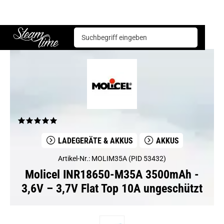
Molicel INR18650-M35A 3500mAh - 3,6V – 3,7V Flat Top 10A ungeschützt
Steam time
LADEGERÄTE & AKKUS
AKKUS
Artikel-Nr.: MOLIM35A (PID 53432)
Molicel INR18650-M35A 3500mAh -
3,6V – 3,7V Flat Top 10A ungeschützt