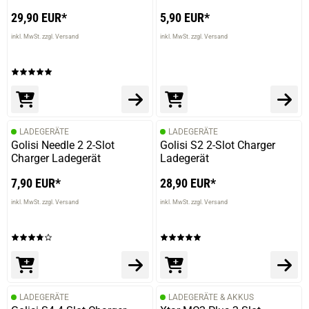
29,90 EUR*
5,90 EUR*
inkl. MwSt. zzgl. Versand
inkl. MwSt. zzgl. Versand
28.05.2025 — via
Trustedshops.de
Guido G.
prev
next
verifizierter Onlinekauf.
Die Bewertung erfolgte ohne Abgabe eines Kommentars
LADEGERÄTE
LADEGERÄTE
Golisi Needle 2 2-Slot
Golisi S2 2-Slot Charger
Charger Ladegerät
Ladegerät
16.04.2025 — via
Trustedshops.de
Sandra B.
7,90 EUR*
28,90 EUR*
verifizierter Onlinekauf.
inkl. MwSt. zzgl. Versand
inkl. MwSt. zzgl. Versand
Die Bewertung erfolgte ohne Abgabe eines Kommentars
27.03.2025 — via
Trustedshops.de
Dennis F.
LADEGERÄTE
LADEGERÄTE & AKKUS