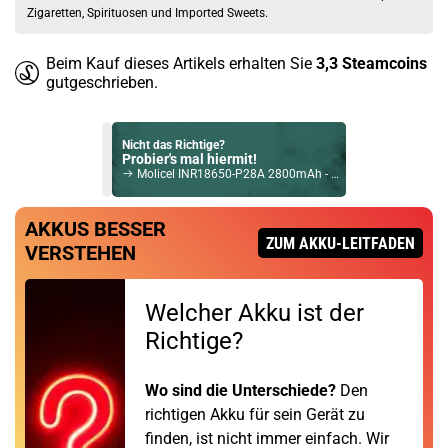
Zigaretten, Spirituosen und Imported Sweets.
Beim Kauf dieses Artikels erhalten Sie
3,3
Steamcoins
gutgeschrieben.
Nicht das Richtige?
Probier's mal hiermit!
Molicel INR18650-P28A 2800mAh - 3,6V – 3,7V Flat Top 35A ungeschützt
Du willst Kröten sparen?
AKKUS BESSER
Schau mal hier!
ZUM AKKU-LEITFADEN
VERSTEHEN
Vsticking VIY 1,8ml 750mAh Pod System Kit Gunmetal
Welcher Akku ist der
Richtige?
Wo sind die Unterschiede?
Den
richtigen Akku für sein Gerät zu
finden, ist nicht immer einfach. Wir