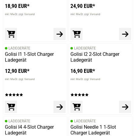
Sven M.
18,90 EUR*
24,90 EUR*
verifizierter Onlinekauf.
inkl. MwSt. zzgl. Versand
inkl. MwSt. zzgl. Versand
Die Bewertung erfolgte ohne Abgabe eines Kommentars
LADEGERÄTE
LADEGERÄTE
12.07.2025 — via
Trustedshops.de
Golisi I1 1-Slot Charger
Golisi I2 2-Slot Charger
Gunter A.
Ladegerät
Ladegerät
verifizierter Onlinekauf.
12,90 EUR*
16,90 EUR*
Die Bewertung erfolgte ohne Abgabe eines Kommentars
inkl. MwSt. zzgl. Versand
inkl. MwSt. zzgl. Versand
06.06.2025 — via
Trustedshops.de
Tomas A.
verifizierter Onlinekauf.
LADEGERÄTE
LADEGERÄTE
As described
Golisi I4 4-Slot Charger
Golisi Needle 1 1-Slot
Ladegerät
Charger Ladegerät