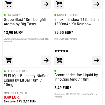
BIG TASTY
KOMPLETTSETS
Grape Blast 10ml Longfill
Innokin Endura T18 II 2,5ml
Aroma by Big Tasty
1300mAh Kit Rainbow
13,90 EUR*
29,90 EUR*
Grundpreis: 1.390,00 EUR / Liter
inkl. MwSt. zzgl.
inkl. MwSt. zzgl. Versand
Versand
ELFLIQ - ELFBAR
Commander Joe Liquid by
ELFLIQ – Blueberry NicSalt
InnoCigs 6mg / 10ml
Liquid by ElfBar 10ml /
10mg
8,49 EUR*
alter Preis 11,99 EUR
Grundpreis: 849,00 EUR / Liter
inkl. MwSt. zzgl.
8,49 EUR
Versand
Sie sparen 29%
(3,50 EUR)