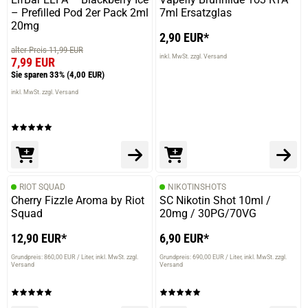
– Prefilled Pod 2er Pack 2ml
7ml Ersatzglas
verifizierter Onlinekauf.
20mg
2,90 EUR*
Bin begeistert für den preis
alter Preis 11,99 EUR
inkl. MwSt. zzgl. Versand
7,99 EUR
Sie sparen 33%
(4,00 EUR)
inkl. MwSt. zzgl. Versand
05.03.2024 — via
Trustedshops.de
Tobias F.
verifizierter Onlinekauf.
Die Bewertung erfolgte ohne Abgabe eines Kommentars
RIOT SQUAD
NIKOTINSHOTS
Cherry Fizzle Aroma by Riot
SC Nikotin Shot 10ml /
Squad
20mg / 30PG/70VG
18.01.2024 — via
Trustedshops.de
Danny I.
12,90 EUR*
6,90 EUR*
verifizierter Onlinekauf.
Grundpreis: 860,00 EUR / Liter
inkl. MwSt. zzgl.
Grundpreis: 690,00 EUR / Liter
inkl. MwSt. zzgl.
Versand
Versand
Die Bewertung erfolgte ohne Abgabe eines Kommentars