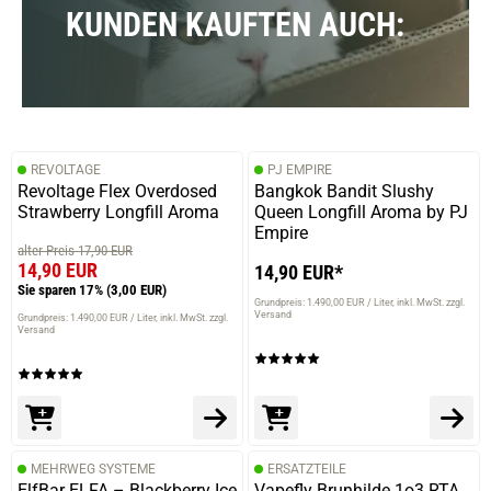
KUNDEN KAUFTEN AUCH:
09.08.2024 — via
Trustedshops.de
Christian B.
verifizierter Onlinekauf.
REVOLTAGE
PJ EMPIRE
Die Bewertung erfolgte ohne Abgabe eines Kommentars
Revoltage Flex Overdosed
Bangkok Bandit Slushy
Strawberry Longfill Aroma
Queen Longfill Aroma by PJ
Empire
alter Preis 17,90 EUR
14,90 EUR
14,90 EUR*
22.05.2024 — via
Trustedshops.de
Sie sparen 17%
(3,00 EUR)
Christian B.
Grundpreis: 1.490,00 EUR / Liter
inkl. MwSt. zzgl.
Versand
Grundpreis: 1.490,00 EUR / Liter
inkl. MwSt. zzgl.
Versand
verifizierter Onlinekauf.
Die Bewertung erfolgte ohne Abgabe eines Kommentars
01.05.2024 — via
Trustedshops.de
MEHRWEG SYSTEME
ERSATZTEILE
Stefan A.
ElfBar ELFA – Blackberry Ice
Vapefly Brunhilde 1o3 RTA