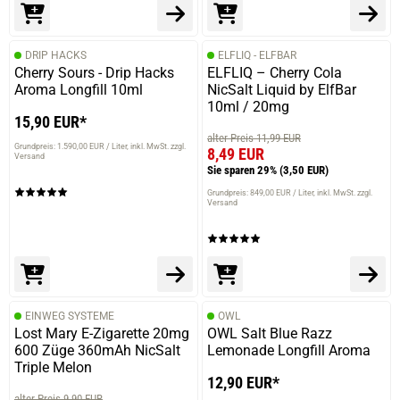
DRIP HACKS
ELFLIQ - ELFBAR
Cherry Sours - Drip Hacks
ELFLIQ – Cherry Cola
Aroma Longfill 10ml
NicSalt Liquid by ElfBar
10ml / 20mg
15,90 EUR*
alter Preis 11,99 EUR
Grundpreis: 1.590,00 EUR / Liter
inkl. MwSt. zzgl.
8,49 EUR
Versand
Sie sparen 29%
(3,50 EUR)
Grundpreis: 849,00 EUR / Liter
inkl. MwSt. zzgl.
Versand
EINWEG SYSTEME
OWL
Lost Mary E-Zigarette 20mg
OWL Salt Blue Razz
600 Züge 360mAh NicSalt
Lemonade Longfill Aroma
Triple Melon
12,90 EUR*
alter Preis 9,90 EUR