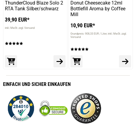
ThunderCloud Blaze Solo 2
Donut Cheesecake 12ml
RTA Tank Silber/schwarz
Bottlefill Aroma by Coffee
Mill
39,90 EUR*
10,90 EUR*
inkl. MwSt. zzgl. Versand
Grundpreis: 908,33 EUR / Liter
inkl. MwSt. zzgl.
Versand
EINFACH
UND SICHER
EINKAUFEN