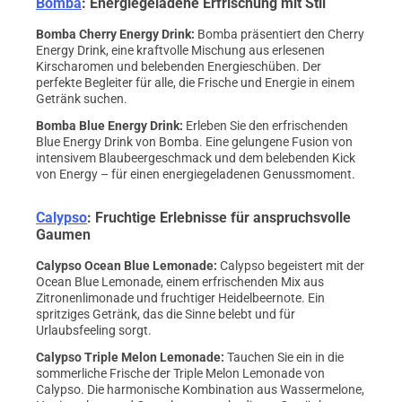
Bomba
: Energiegeladene Erfrischung mit Stil
Bomba Cherry Energy Drink
:
Bomba präsentiert den Cherry
Energy Drink, eine kraftvolle Mischung aus erlesenen
Kirscharomen und belebenden Energieschüben. Der
perfekte Begleiter für alle, die Frische und Energie in einem
Getränk suchen.
Bomba Blue Energy Drink
:
Erleben Sie den erfrischenden
Blue Energy Drink von Bomba. Eine gelungene Fusion von
intensivem Blaubeergeschmack und dem belebenden Kick
von Energy – für einen energiegeladenen Genussmoment.
Calypso
: Fruchtige Erlebnisse für anspruchsvolle
Gaumen
Calypso Ocean Blue Lemonade
:
Calypso begeistert mit der
Ocean Blue Lemonade, einem erfrischenden Mix aus
Zitronenlimonade und fruchtiger Heidelbeernote. Ein
spritziges Getränk, das die Sinne belebt und für
Urlaubsfeeling sorgt.
Calypso Triple Melon Lemonade
:
Tauchen Sie ein in die
sommerliche Frische der Triple Melon Lemonade von
Calypso. Die harmonische Kombination aus Wassermelone,