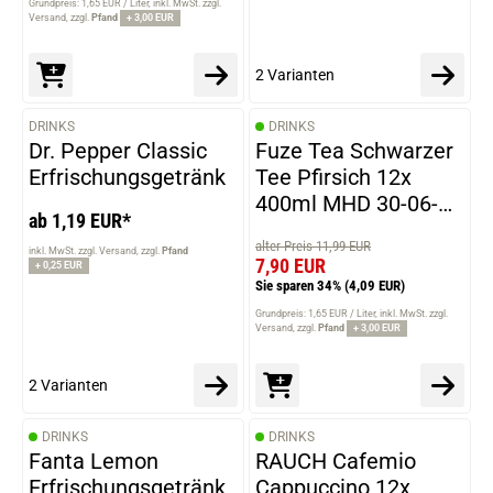
Grundpreis: 1,65 EUR / Liter
inkl. MwSt. zzgl.
Versand
zzgl.
Pfand
+ 3,00 EUR
2 Varianten
DRINKS
DRINKS
VARIANTEN
Dr. Pepper Classic
Fuze Tea Schwarzer
Erfrischungsgetränk
Tee Pfirsich 12x
400ml MHD 30-06-
ab 1,19 EUR*
2026
alter Preis 11,99 EUR
inkl. MwSt. zzgl. Versand
zzgl.
Pfand
7,90 EUR
+ 0,25 EUR
Sie sparen 34%
(4,09 EUR)
Grundpreis: 1,65 EUR / Liter
inkl. MwSt. zzgl.
Versand
zzgl.
Pfand
+ 3,00 EUR
2 Varianten
DRINKS
DRINKS
Fanta Lemon
RAUCH Cafemio
Erfrischungsgetränk
Cappuccino 12x