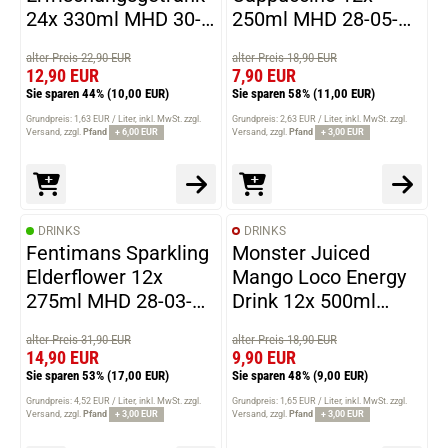
24x 330ml MHD 30-
250ml MHD 28-05-
06-2026
2026
alter Preis 22,90 EUR
alter Preis 18,90 EUR
12,90 EUR
7,90 EUR
Sie sparen 44%
(10,00 EUR)
Sie sparen 58%
(11,00 EUR)
Grundpreis: 1,63 EUR / Liter
inkl. MwSt. zzgl.
Grundpreis: 2,63 EUR / Liter
inkl. MwSt. zzgl.
Versand
zzgl.
Pfand
+ 6,00 EUR
Versand
zzgl.
Pfand
+ 3,00 EUR
DRINKS
DRINKS
Fentimans Sparkling
Monster Juiced
Elderflower 12x
Mango Loco Energy
275ml MHD 28-03-
Drink 12x 500ml
2026
MHD 31-05-2026
alter Preis 31,90 EUR
alter Preis 18,90 EUR
14,90 EUR
9,90 EUR
Sie sparen 53%
(17,00 EUR)
Sie sparen 48%
(9,00 EUR)
Grundpreis: 4,52 EUR / Liter
inkl. MwSt. zzgl.
Grundpreis: 1,65 EUR / Liter
inkl. MwSt. zzgl.
Versand
zzgl.
Pfand
+ 3,00 EUR
Versand
zzgl.
Pfand
+ 3,00 EUR