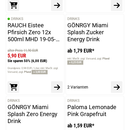
DRINKS
DRINKS
VARIANTEN
RAUCH Eistee
GÖNRGY Miami
Pfirsich Zero 12x
Splash Zucker
500ml MHD 19-05-
Energy Drink
2026
ab 1,79 EUR*
alter Preis 11,90 EUR
5,90 EUR
inkl. MwSt. zzgl. Versand
zzgl.
Pfand
Sie sparen 50%
(6,00 EUR)
+ 0,25 EUR
Grundpreis: 0,98 EUR / Liter
inkl. MwSt. zzgl.
Versand
zzgl.
Pfand
+ 3,00 EUR
2 Varianten
DRINKS
DRINKS
VARIANTEN
VARIANTEN
GÖNRGY Miami
Paloma Lemonade
Splash Zero Energy
Pink Grapefruit
Drink
ab 1,59 EUR*