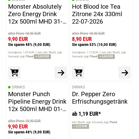
Monster Absolutely
Hot Blood Ice Tea
Zero Energy Drink
Zitrone 24x 330ml
12x 500ml MHD 31-
22-07-2026
03-2026
alter Preis 18,90 EUR
alter Preis 18,90 EUR
9,90 EUR
8,90 EUR
Sie sparen 48%
(9,00 EUR)
Sie sparen 53%
(10,00 EUR)
Grundpreis: 1,65 EUR / Liter
inkl. MwSt. zzgl.
Grundpreis: 1,12 EUR / Liter
inkl. MwSt. zzgl.
Versand
zzgl.
Pfand
+ 3,00 EUR
Versand
zzgl.
Pfand
+ 6,00 EUR
DRINKS
DRINKS
VARIANTEN
Monster Punch
Dr. Pepper Zero
Pipeline Energy Drink
Erfrischungsgetränk
12x 500ml MHD 01-
ab 1,19 EUR*
06-2026
alter Preis 18,90 EUR
inkl. MwSt. zzgl. Versand
zzgl.
Pfand
9,90 EUR
+ 0,25 EUR
Sie sparen 48%
(9,00 EUR)