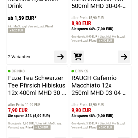
Drink
500ml MHD 30-04-
2026
ab 1,59 EUR*
alter Preis 15,90 EUR
8,90 EUR
inkl. MwSt. zzgl. Versand
zzgl.
Pfand
Sie sparen 44%
(7,00 EUR)
+ 0,25 EUR
Grundpreis: 0,99 EUR / Liter
inkl. MwSt. zzgl.
Versand
zzgl.
Pfand
+ 4,50 EUR
2 Varianten
DRINKS
DRINKS
Fuze Tea Schwarzer
RAUCH Cafemio
Tee Pfirsich Hibiskus
Macchiato 12x
12x 400ml MHD 30-
250ml MHD 03-04-
04-2026
2026
alter Preis 11,99 EUR
alter Preis 18,90 EUR
7,90 EUR
9,90 EUR
Sie sparen 34%
(4,09 EUR)
Sie sparen 48%
(9,00 EUR)
Grundpreis: 1,65 EUR / Liter
inkl. MwSt. zzgl.
Grundpreis: 3,30 EUR / Liter
inkl. MwSt. zzgl.
Versand
zzgl.
Pfand
+ 3,00 EUR
Versand
zzgl.
Pfand
+ 3,00 EUR