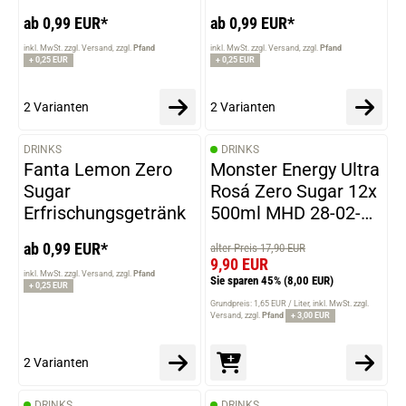
ab 0,99 EUR*
ab 0,99 EUR*
inkl. MwSt. zzgl. Versand
zzgl.
Pfand
inkl. MwSt. zzgl. Versand
zzgl.
Pfand
+ 0,25 EUR
+ 0,25 EUR
2 Varianten
2 Varianten
DRINKS
DRINKS
VARIANTEN
Fanta Lemon Zero
Monster Energy Ultra
Sugar
Rosá Zero Sugar 12x
Erfrischungsgetränk
500ml MHD 28-02-
2026
ab 0,99 EUR*
alter Preis 17,90 EUR
9,90 EUR
inkl. MwSt. zzgl. Versand
zzgl.
Pfand
Sie sparen 45%
(8,00 EUR)
+ 0,25 EUR
Grundpreis: 1,65 EUR / Liter
inkl. MwSt. zzgl.
Versand
zzgl.
Pfand
+ 3,00 EUR
2 Varianten
DRINKS
DRINKS