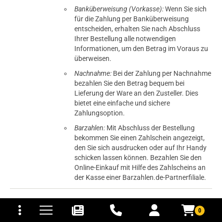
Banküberweisung (Vorkasse):
Wenn Sie sich
für die Zahlung per Banküberweisung
entscheiden, erhalten Sie nach Abschluss
Ihrer Bestellung alle notwendigen
Informationen, um den Betrag im Voraus zu
überweisen.
Nachnahme:
Bei der Zahlung per Nachnahme
bezahlen Sie den Betrag bequem bei
Lieferung der Ware an den Zusteller. Dies
bietet eine einfache und sichere
Zahlungsoption.
Barzahlen:
Mit Abschluss der Bestellung
bekommen Sie einen Zahlschein angezeigt,
den Sie sich ausdrucken oder auf Ihr Handy
schicken lassen können. Bezahlen Sie den
Online-Einkauf mit Hilfe des Zahlscheins an
der Kasse einer Barzahlen.de-Partnerfiliale.
tomaten
fer- und Versandkosten
Dieses Projekt wird aus dem
Europäischen Fonds für regionale
0
Entwicklung kofinanziert.