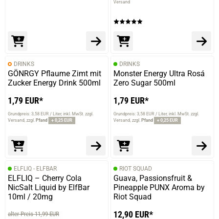
Versand
DRINKS
DRINKS
GÖNRGY Pflaume Zimt mit
Monster Energy Ultra Rosá
Zucker Energy Drink 500ml
Zero Sugar 500ml
1,79 EUR*
1,79 EUR*
Grundpreis: 3,58 EUR / Liter
inkl. MwSt. zzgl.
Grundpreis: 3,58 EUR / Liter
inkl. MwSt. zzgl.
Versand
zzgl.
Pfand
+ 0,25 EUR
Versand
zzgl.
Pfand
+ 0,25 EUR
ELFLIQ - ELFBAR
RIOT SQUAD
ELFLIQ – Cherry Cola
Guava, Passionsfruit &
NicSalt Liquid by ElfBar
Pineapple PUNX Aroma by
10ml / 20mg
Riot Squad
prev
next
12,90 EUR*
alter Preis 11,99 EUR