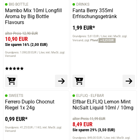
BIG BOTTLE
DRINKS
Mambo Mix 10ml Longfill
Fanta Berry 355ml
Aroma by Big Bottle
Erfrischungsgetränk
Flavours
1,99 EUR*
alter Preis 12,90 EUR
Grundpreis: 5,61 EUR / Liter
inkl. MwSt. zzgl.
10,90 EUR
Versand
zzgl.
Pfand
+ 0,25 EUR
Sie sparen 16%
(2,00 EUR)
Grundpreis: 1.090,00 EUR / Liter
inkl. MwSt. zzgl.
Versand
SWEETS
ELFLIQ - ELFBAR
Ferrero Duplo Chocnut
Elfbar ELFLIQ Lemon Mint
Riegel 1x 24g
NicSalt Liquid 10ml / 10mg
0,99 EUR*
alter Preis 11,99 EUR
8,49 EUR
Grundpreis: 41,25 EUR / 1 KG
inkl. MwSt. zzgl.
Sie sparen 29%
(3,50 EUR)
Versand
Grundpreis: 849,00 EUR / Liter
inkl. MwSt. zzgl.