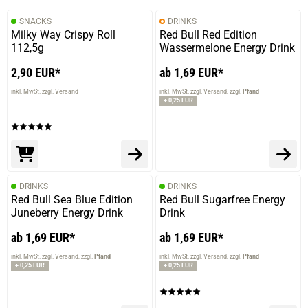
SNACKS
DRINKS
Milky Way Crispy Roll
Red Bull Red Edition
112,5g
Wassermelone Energy Drink
2,90 EUR*
ab 1,69 EUR*
inkl. MwSt. zzgl. Versand
inkl. MwSt. zzgl. Versand
zzgl.
Pfand
+ 0,25 EUR
DRINKS
DRINKS
Red Bull Sea Blue Edition
Red Bull Sugarfree Energy
Juneberry Energy Drink
Drink
ab 1,69 EUR*
ab 1,69 EUR*
inkl. MwSt. zzgl. Versand
zzgl.
Pfand
inkl. MwSt. zzgl. Versand
zzgl.
Pfand
+ 0,25 EUR
+ 0,25 EUR