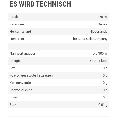
ES WIRD TECHNISCH
Inhalt
250 ml
Kategorie
Drinks
Herkunftsland
Niederlande
Hersteller
The Coca-Cola Company
---
---
Nährwertangaben
pro 100ml
Energie
6 kJ / 1 kcal
Fett
0 g
- davon gesättigte Fettsäuren
0 g
Kohlenhydrate
0 g
- davon Zucker
0 g
Eiweiß
0 g
Salz
0,01 g
---
---