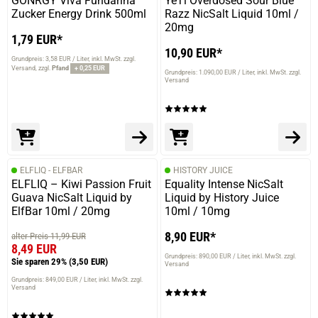
GÖNRGY Viva Fundarina
YeTi Overdosed Sour Blue
Zucker Energy Drink 500ml
Razz NicSalt Liquid 10ml /
20mg
1,79 EUR*
10,90 EUR*
Grundpreis: 3,58 EUR / Liter
inkl. MwSt. zzgl.
Versand
zzgl.
Pfand
+ 0,25 EUR
Grundpreis: 1.090,00 EUR / Liter
inkl. MwSt. zzgl.
Versand
ELFLIQ - ELFBAR
HISTORY JUICE
ELFLIQ – Kiwi Passion Fruit
Equality Intense NicSalt
Guava NicSalt Liquid by
Liquid by History Juice
ElfBar 10ml / 20mg
10ml / 10mg
8,90 EUR*
alter Preis 11,99 EUR
8,49 EUR
Grundpreis: 890,00 EUR / Liter
inkl. MwSt. zzgl.
Sie sparen 29%
(3,50 EUR)
Versand
Grundpreis: 849,00 EUR / Liter
inkl. MwSt. zzgl.
Versand