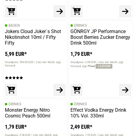
BASEN
DRINKS
Jokers Cloud Joker`s Shot
GÖNRGY JP Performance
Nikotinshot 10ml / Fifty
Boost Berries Zucker Energy
Fifty
Drink 500ml
5,99 EUR*
1,79 EUR*
Grundpreis: 599,00 EUR / Liter
inkl. MwSt. zzgl.
Grundpreis: 3,58 EUR / Liter
inkl. MwSt. zzgl.
Versand
Versand
zzgl.
Pfand
+ 0,25 EUR
DRINKS
DRINKS
Monster Energy Nitro
Effect Vodka Energy Drink
Cosmic Peach 500ml
10% Vol. 330ml
1,79 EUR*
2,49 EUR*
Grundpreis: 3,58 EUR / Liter
inkl. MwSt. zzgl.
Grundpreis: 7,55 EUR / Liter
inkl. MwSt. zzgl.