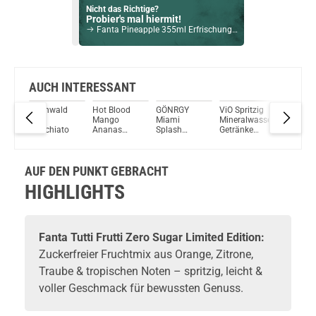
Nicht das Richtige?
Probier's mal hiermit!
Fanta Pineapple 355ml Erfrischungsgetränk
Bock auf was Neues?
Check das mal!
Ferrero Hanuta 2er Pack 44g
AUCH INTERESSANT
la
Hochwald
Hot Blood
GÖNRGY
ViO Spritzig
Monster
Du willst Kröten sparen?
Eis-
Mango
Miami
Mineralwasser
Energy R
Schau mal hier!
Macchiato
Ananas
Splash
Getränke
Punch
Suorin Ace 2ml 1000mAh Pod Kit Weiss
ungsgetränk
Energy Drink
Zucker
18x 500ml
473ml
Energy Drink
MHD 31-05-
2026
AUF DEN PUNKT GEBRACHT
HIGHLIGHTS
Fanta Tutti Frutti Zero Sugar Limited Edition:
Zuckerfreier Fruchtmix aus Orange, Zitrone,
Traube & tropischen Noten – spritzig, leicht &
voller Geschmack für bewussten Genuss.