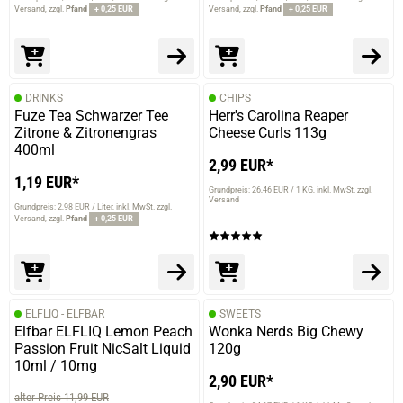
Versand
zzgl.
Pfand
+ 0,25 EUR
Versand
zzgl.
Pfand
+ 0,25 EUR
DRINKS
CHIPS
Fuze Tea Schwarzer Tee
Herr's Carolina Reaper
Zitrone & Zitronengras
Cheese Curls 113g
400ml
2,99 EUR*
1,19 EUR*
Grundpreis: 26,46 EUR / 1 KG
inkl. MwSt. zzgl.
Versand
Grundpreis: 2,98 EUR / Liter
inkl. MwSt. zzgl.
Versand
zzgl.
Pfand
+ 0,25 EUR
ELFLIQ - ELFBAR
SWEETS
Elfbar ELFLIQ Lemon Peach
Wonka Nerds Big Chewy
Passion Fruit NicSalt Liquid
120g
10ml / 10mg
2,90 EUR*
alter Preis 11,99 EUR