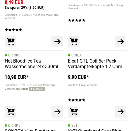
8,49 EUR
Grundpreis: 2.580,00 EUR / Liter
inkl. MwSt. zzgl.
Sie sparen 29%
(3,50 EUR)
Versand
Grundpreis: 849,00 EUR / Liter
inkl. MwSt. zzgl.
Versand
DRINKS
COILS
Hot Blood Ice Tea
Eleaf GTL Coil 5er Pack
Wassermelone 24x 330ml
Verdampferköpfe 1,2 Ohm
18,90 EUR*
9,90 EUR*
Grundpreis: 2,39 EUR / Liter
inkl. MwSt. zzgl.
inkl. MwSt. zzgl. Versand
Versand
zzgl.
Pfand
+ 6,00 EUR
DRINKS
YETI