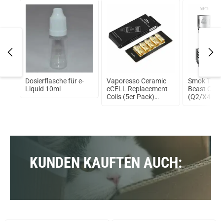
Dosierflasche für e-
Vaporesso Ceramic
Smok TFV
wist
Liquid 10ml
cCELL Replacement
Beast Core
Coils (5er Pack)
(Q2/X4/T6
0,2Ohm (Ni200)
Pack
KUNDEN KAUFTEN AUCH: