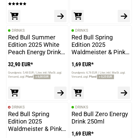
DRINKS
DRINKS
Red Bull Summer
Red Bull Spring
Edition 2025 White
Edition 2025
Peach Energy Drink
Waldmeister & Pink
24x 250ml
Grapefruit Sugarfree
32,90 EUR*
1,69 EUR*
Energy Drink 250ml
MHD 22-01-2026
Grundpreis: 5,48 EUR / Liter
inkl. MwSt. zzgl.
Grundpreis: 6,76 EUR / Liter
inkl. MwSt. zzgl.
Versand
zzgl.
Pfand
+ 6,00 EUR
Versand
zzgl.
Pfand
+ 0,25 EUR
DRINKS
DRINKS
Red Bull Spring
Red Bull Zero Energy
Edition 2025
Drink 250ml
Waldmeister & Pink
1,69 EUR*
Grapefruit Sugarfree