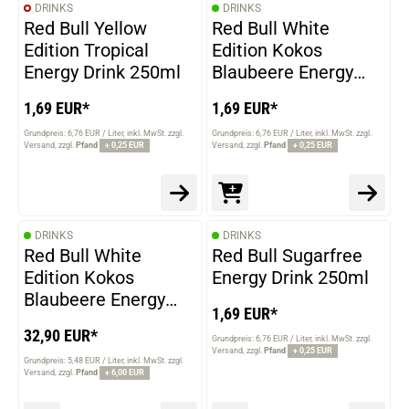
DRINKS
DRINKS
Red Bull Yellow
Red Bull White
Edition Tropical
Edition Kokos
Energy Drink 250ml
Blaubeere Energy
Drink 250ml
1,69 EUR*
1,69 EUR*
Grundpreis: 6,76 EUR / Liter
inkl. MwSt. zzgl.
Grundpreis: 6,76 EUR / Liter
inkl. MwSt. zzgl.
Versand
zzgl.
Pfand
+ 0,25 EUR
Versand
zzgl.
Pfand
+ 0,25 EUR
DRINKS
DRINKS
Red Bull White
Red Bull Sugarfree
Edition Kokos
Energy Drink 250ml
Blaubeere Energy
1,69 EUR*
Drink 24x 250ml
32,90 EUR*
Grundpreis: 6,76 EUR / Liter
inkl. MwSt. zzgl.
Versand
zzgl.
Pfand
+ 0,25 EUR
Grundpreis: 5,48 EUR / Liter
inkl. MwSt. zzgl.
Versand
zzgl.
Pfand
+ 6,00 EUR