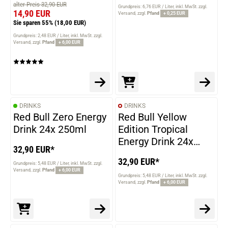
alter Preis 32,90 EUR
Energy Drink 24x
Grundpreis: 6,76 EUR / Liter
inkl. MwSt. zzgl.
14,90 EUR
Versand
zzgl.
Pfand
+ 0,25 EUR
250ml MHD 22-01-
Sie sparen 55%
(18,00 EUR)
2026
Grundpreis: 2,48 EUR / Liter
inkl. MwSt. zzgl.
Versand
zzgl.
Pfand
+ 6,00 EUR
DRINKS
DRINKS
Red Bull Zero Energy
Red Bull Yellow
Drink 24x 250ml
Edition Tropical
Energy Drink 24x
32,90 EUR*
250ml
32,90 EUR*
Grundpreis: 5,48 EUR / Liter
inkl. MwSt. zzgl.
Versand
zzgl.
Pfand
+ 6,00 EUR
Grundpreis: 5,48 EUR / Liter
inkl. MwSt. zzgl.
Versand
zzgl.
Pfand
+ 6,00 EUR