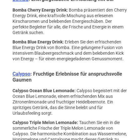
Bomba Cherry Energy Drink
:
Bomba präsentiert den Cherry
Energy Drink, eine kraftvolle Mischung aus erlesenen
Kirscharomen und belebenden Energieschüben. Der
perfekte Begleiter für alle, die Frische und Energie in einem
Getränk suchen.
Bomba Blue Energy Drink
:
Erleben Sie den erfrischenden
Blue Energy Drink von Bomba. Eine gelungene Fusion von
intensivem Blaubeergeschmack und dem belebenden Kick
von Energy – für einen energiegeladenen Genussmoment.
Calypso
: Fruchtige Erlebnisse für anspruchsvolle
Gaumen
Calypso Ocean Blue Lemonade
:
Calypso begeistert mit der
Ocean Blue Lemonade, einem erfrischenden Mix aus
Zitronenlimonade und fruchtiger Heidelbeernote. Ein
spritziges Getränk, das die Sinne belebt und für
Urlaubsfeeling sorgt.
Calypso Triple Melon Lemonade
:
Tauchen Sie ein in die
sommerliche Frische der Triple Melon Lemonade von
Calypso. Die harmonische Kombination aus Wassermelone,
Honigmelone und Cantaloupe macht dieses Getränk zu