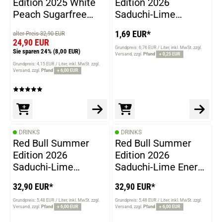
Edition 2025 White
Edition 2026
Peach Sugarfree
Saduchi-Lime
Energy Drink 24x
Sugarfree Energy
1,69 EUR*
alter Preis 32,90 EUR
250ml MHD 22-03-
Drink 250ml
24,90 EUR
2026
Grundpreis: 6,76 EUR / Liter
inkl. MwSt. zzgl.
Sie sparen 24%
(8,00 EUR)
Versand
zzgl.
Pfand
+ 0,25 EUR
Grundpreis: 4,15 EUR / Liter
inkl. MwSt. zzgl.
Versand
zzgl.
Pfand
+ 6,00 EUR
DRINKS
DRINKS
Red Bull Summer
Red Bull Summer
Edition 2026
Edition 2026
Saduchi-Lime
Saduchi-Lime Energy
Sugarfree Energy
Drink 24x 250ml
32,90 EUR*
32,90 EUR*
Drink 24x 250ml
Grundpreis: 5,48 EUR / Liter
inkl. MwSt. zzgl.
Grundpreis: 5,48 EUR / Liter
inkl. MwSt. zzgl.
Versand
zzgl.
Pfand
+ 6,00 EUR
Versand
zzgl.
Pfand
+ 6,00 EUR