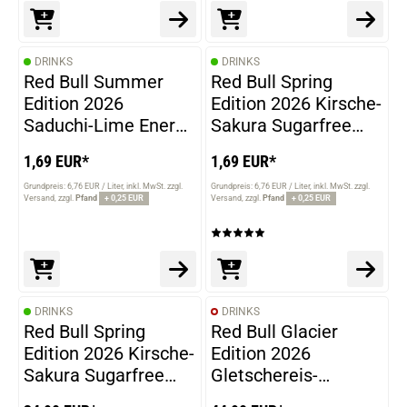
DRINKS
DRINKS
Red Bull Summer
Red Bull Spring
Edition 2026
Edition 2026 Kirsche-
Saduchi-Lime Energy
Sakura Sugarfree
Drink 250ml
Energy Drink 250ml
1,69 EUR*
1,69 EUR*
Grundpreis: 6,76 EUR / Liter
inkl. MwSt. zzgl.
Grundpreis: 6,76 EUR / Liter
inkl. MwSt. zzgl.
Versand
zzgl.
Pfand
+ 0,25 EUR
Versand
zzgl.
Pfand
+ 0,25 EUR
DRINKS
DRINKS
Red Bull Spring
Red Bull Glacier
Edition 2026 Kirsche-
Edition 2026
Sakura Sugarfree
Gletschereis-
Energy Drink 24x
Himbeere Energy