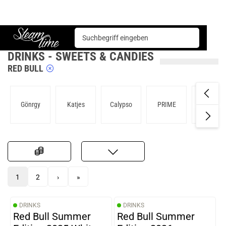
Sweets & Candies
Drinks
Steam time
DRINKS - SWEETS & CANDIES
RED BULL
Gönrgy
Katjes
Calypso
PRIME
Red Bull
1
2
›
»
DRINKS
DRINKS
Red Bull Summer
Red Bull Summer