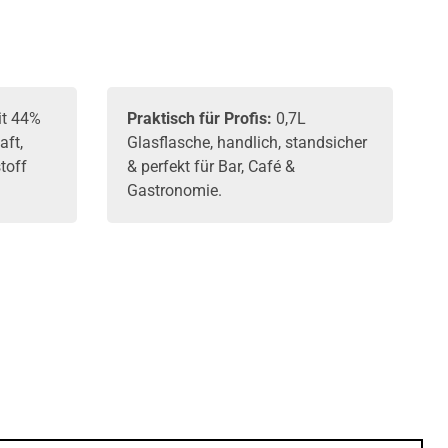
t 44%
Praktisch für Profis:
0,7L
aft,
Glasflasche, handlich, standsicher
toff
& perfekt für Bar, Café &
Gastronomie.