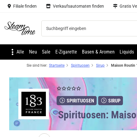
Filiale finden
Verkaufsautomaten finden
Gratis V
Steam time
Alle
Neu
Sale
E-Zigarette
Basen & Aromen
Liquids
Sie sind hier:
Startseite
Spirituosen
Sirup
SPIRITUOSEN
SIRUP
Spirituosen: Maiso