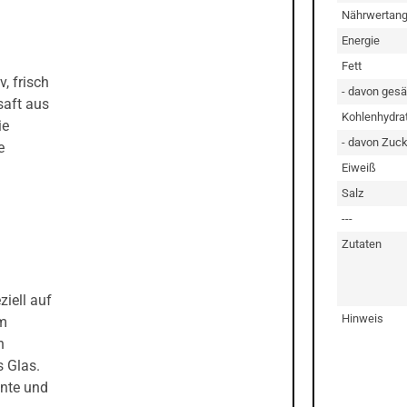
Nährwertan
Energie
Fett
, frisch
- davon gesä
saft aus
Kohlenhydra
ie
- davon Zuck
e
Eiweiß
Salz
---
Zutaten
ziell auf
Hinweis
im
n
s Glas.
ente und