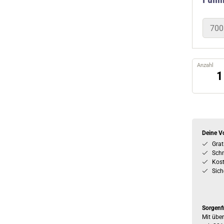
700
Anzahl
Deine Vo
Grat
Schn
Kos
Sich
Sorgenf
Mit über