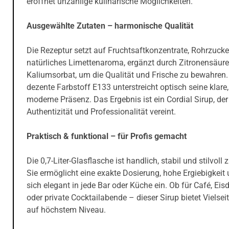
eröffnet unzählige kulinarische Möglichkeiten.
Ausgewählte Zutaten – harmonische Qualität
Die Rezeptur setzt auf Fruchtsaftkonzentrate, Rohrzucke
natürliches Limettenaroma, ergänzt durch Zitronensäur
Kaliumsorbat, um die Qualität und Frische zu bewahren.
dezente Farbstoff E133 unterstreicht optisch seine klare,
moderne Präsenz. Das Ergebnis ist ein Cordial Sirup, der
Authentizität und Professionalität vereint.
Praktisch & funktional – für Profis gemacht
Die 0,7-Liter-Glasflasche ist handlich, stabil und stilvoll 
Sie ermöglicht eine exakte Dosierung, hohe Ergiebigkeit 
sich elegant in jede Bar oder Küche ein. Ob für Café, Eisd
oder private Cocktailabende – dieser Sirup bietet Vielseit
auf höchstem Niveau.