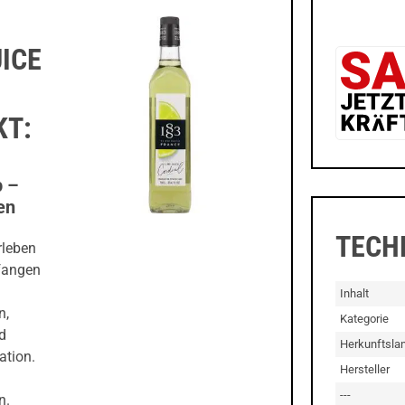
UICE
KT:
p –
en
TECH
rleben
efangen
Inhalt
n,
Kategorie
d
Herkunftsla
ation.
Hersteller
---
n.