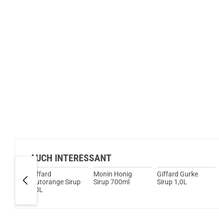
AUCH INTERESSANT
mid
Giffard
Monin Honig
Giffard Gurke
irup
Blutorange Sirup
Sirup 700ml
Sirup 1,0L
1,0L