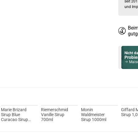
seit 201
und Imp
Beim
gutg
Nicht da
Probier
Maison 
Du willst 
Schau ma
Suorin 
Marie Brizard
Riemerschmid
Monin
Giffard
Sirup Blue
Vanille Sirup
Waldmeister
Sirup 1,
Curacao Sirup
700ml
Sirup 1000ml
0,7L