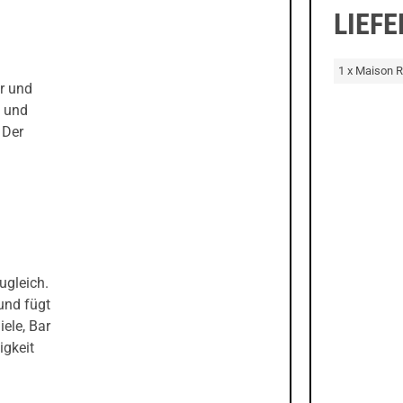
LIEF
1 x Maison R
r und
e und
 Der
zugleich.
und fügt
iele, Bar
igkeit