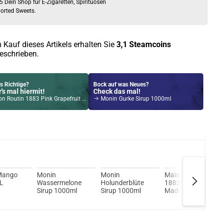
5 Dein Shop für E-Zigaretten, Spirituosen
orted Sweets.
 Kauf dieses Artikels erhalten Sie
3,1
Steamcoins
eschrieben.
s Richtige?
Bock auf was Neues?
's mal hiermit!
Check das mal!
Routin 1883 Pink Grapefruit Sirup 1000ml
Monin Gurke Sirup 1000ml
Kröten sparen?
l hier!
Ace 2ml 1000mAh Pod Kit Weiss
 Mango
Monin
Monin
Maison Routin
0L
Wassermelone
Holunderblüte
1883 French
Sirup 1000ml
Sirup 1000ml
Madeleine Sirup
1000ml