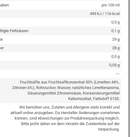
gaben
pro 100 ml
493 kJ / 116 kcal
0,5 g
ttigte Fettsäuren
0,1 g
te
29 g
er
28 g
0,5 g
0,03 g
---
Fruchtsäfte aus Fruchtsaftkonzentrat 50% (Limetten 44%,
Zitronen 6%), Rohrzucker, Wasser, natürliches Limettenaroma,
Säuerungsmittel Zitronensäure, Konservierungsmittel
Kaliumsorbat, Farbstoff E133.
Wir bemühen uns, Zutaten und Allergene stets korrekt und
aktuell online anzugeben. Da Hersteller Änderungen vornehmen
können, sind Abweichungen zur Produktverpackung möglich.
Bitte prüfe daher vor dem Verzehr die Zutatenliste auf der
Verpackung.