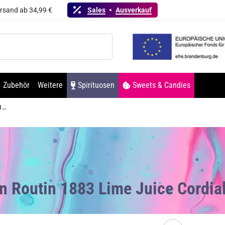
ersand ab 34,99 €
Sales
Ausverkauf
Zubehör
Weitere
Spirituosen
Sweets & Candies
Maison Routin 1883 Lime Juice Cordial Sirup 700ml
n Routin 1883 Lime Juice Cordia