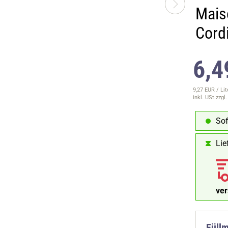
Mais
Cord
6,4
9,27 EUR / Lit
inkl. USt
zzgl
Sof
Lie
ve
Füll