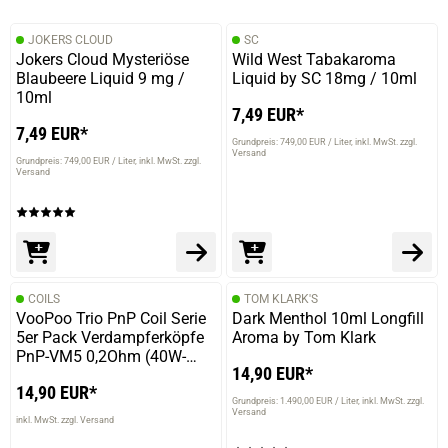
JOKERS CLOUD
SC
Jokers Cloud Mysteriöse
Wild West Tabakaroma
03.01.2025 — via
Trustedshops.de
Blaubeere Liquid 9 mg /
Liquid by SC 18mg / 10ml
Emrah D.
10ml
verifizierter Onlinekauf.
7,49 EUR*
7,49 EUR*
Die Bewertung erfolgte ohne Abgabe eines Kommentars
Grundpreis: 749,00 EUR / Liter
inkl. MwSt. zzgl.
Versand
Grundpreis: 749,00 EUR / Liter
inkl. MwSt. zzgl.
Versand
17.12.2024 — via
Trustedshops.de
Agnieszka M.
verifizierter Onlinekauf.
COILS
TOM KLARK'S
Die Bewertung erfolgte ohne Abgabe eines Kommentars
VooPoo Trio PnP Coil Serie
Dark Menthol 10ml Longfill
5er Pack Verdampferköpfe
Aroma by Tom Klark
PnP-VM5 0,2Ohm (40W-
14,90 EUR*
60W)
14,90 EUR*
16.12.2024 — via
Trustedshops.de
Grundpreis: 1.490,00 EUR / Liter
inkl. MwSt. zzgl.
Versand
Oliver F.
inkl. MwSt. zzgl. Versand