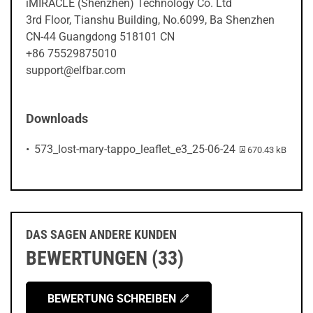
iMIRACLE (Shenzhen) Technology Co. Ltd
3rd Floor, Tianshu Building, No.6099, Ba Shenzhen
CN-44 Guangdong 518101 CN
+86 75529875010
support@elfbar.com
Downloads
PDF-Datei:
573_lost-mary-tappo_leaflet_e3_25-06-24
670.43 kB
DAS SAGEN ANDERE KUNDEN
BEWERTUNGEN (33)
BEWERTUNG SCHREIBEN