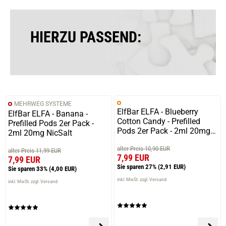
verifizierter Onlinekauf.
Die Bewertung erfolgte ohne Abgabe eines Kommentars
HIERZU PASSEND:
02.01.2026 — via
Trustedshops.de
Bernd L.
verifizierter Onlinekauf.
MEHRWEG SYSTEME
Super Preis für ein 750mAh Gerät!
ElfBar ELFA - Blueberry
ElfBar ELFA - Banana -
Cotton Candy - Prefilled
Prefilled Pods 2er Pack -
Pods 2er Pack - 2ml 20mg
2ml 20mg NicSalt
NicSalt
alter Preis 10,90 EUR
alter Preis 11,99 EUR
31.12.2025 — via
Trustedshops.de
7,99 EUR
7,99 EUR
Sandra R.
Sie sparen 27%
(2,91 EUR)
Sie sparen 33%
(4,00 EUR)
verifizierter Onlinekauf.
inkl. MwSt. zzgl. Versand
inkl. MwSt. zzgl. Versand
Sehr guter Preis. Gut für Unterwegs. Kompabilität mit
vielen verschiedenen Pods.