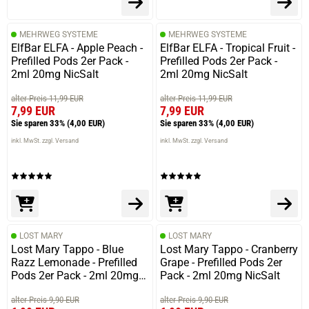
18.10.2025 — via
Trustedshops.de
MEHRWEG SYSTEME
MEHRWEG SYSTEME
Domenic S.
ElfBar ELFA - Apple Peach -
ElfBar ELFA - Tropical Fruit -
Prefilled Pods 2er Pack -
Prefilled Pods 2er Pack -
verifizierter Onlinekauf.
2ml 20mg NicSalt
2ml 20mg NicSalt
Die Bewertung erfolgte ohne Abgabe eines Kommentars
alter Preis 11,99 EUR
alter Preis 11,99 EUR
7,99 EUR
7,99 EUR
Sie sparen 33%
(4,00 EUR)
Sie sparen 33%
(4,00 EUR)
inkl. MwSt. zzgl. Versand
inkl. MwSt. zzgl. Versand
04.10.2025 — via
Trustedshops.de
Philipp M.
verifizierter Onlinekauf.
Die Bewertung erfolgte ohne Abgabe eines Kommentars
LOST MARY
LOST MARY
Lost Mary Tappo - Blue
Lost Mary Tappo - Cranberry
Razz Lemonade - Prefilled
Grape - Prefilled Pods 2er
22.03.2025 — via
Trustedshops.de
Pods 2er Pack - 2ml 20mg
Pack - 2ml 20mg NicSalt
Birgit P.
NicSalt
alter Preis 9,90 EUR
alter Preis 9,90 EUR
verifizierter Onlinekauf.