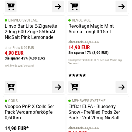
verifizierter Onlinekauf.
Sehr gut.
EINWEG SYSTEME
REVOLTAGE
Linvo Bar Lite E-Zigarette
Revoltage Magic Mint
20mg 600 Züge 550mAh
Aroma Longfill 15ml
NicSalt Pink Lemonade
16.09.2024 — via
Trustedshops.de
alter Preis 17,90 EUR
Ronny W.
14,90 EUR
alter Preis 8,90 EUR
4,90 EUR
verifizierter Onlinekauf.
Sie sparen 17%
(3,00 EUR)
Sie sparen 45%
(4,00 EUR)
Die Bewertung erfolgte ohne Abgabe eines Kommentars
Grundpreis: 993,33 EUR / Liter
inkl. MwSt. zzgl.
Versand
inkl. MwSt. zzgl. Versand
18.07.2024 — via
Trustedshops.de
Patrick S.
COILS
MEHRWEG SYSTEME
verifizierter Onlinekauf.
Voopoo PnP X Coils 5er
ElfBar ELFA - Blueberry
Funktioniert perfekt und für ein Schnapper
Pack Verdampferköpfe
Snow - Prefilled Pods 2er
0,6Ohm
Pack - 2ml 20mg NicSalt
14,90 EUR*
alter Preis 11,99 EUR