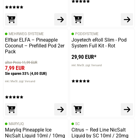
verifizierter Onlinekauf.
Die Bewertung erfolgte ohne Abgabe eines Kommentars
MEHRWEG SYSTEME
PODSYSTEME
16.12.2024 — via
Trustedshops.de
Elfbar ELFA – Pineapple
Joyetech eRoll Slim - Pod
Oliver F.
Coconut – Prefilled Pod 2er
System Full Kit - Rot
Pack
verifizierter Onlinekauf.
29,90 EUR*
Die Bewertung erfolgte ohne Abgabe eines Kommentars
alter Preis 11,99 EUR
inkl. MwSt. zzgl. Versand
7,99 EUR
Sie sparen 33%
(4,00 EUR)
inkl. MwSt. zzgl. Versand
08.12.2024 — via
Trustedshops.de
Manuela D.
verifizierter Onlinekauf.
Die Bewertung erfolgte ohne Abgabe eines Kommentars
MARYLIQ
SC
Maryliq Pineapple Ice
Citrus – Red Line NicSalt
NicSalt Liquid 10ml / 10mg
Liquid by SC 10ml / 20mg