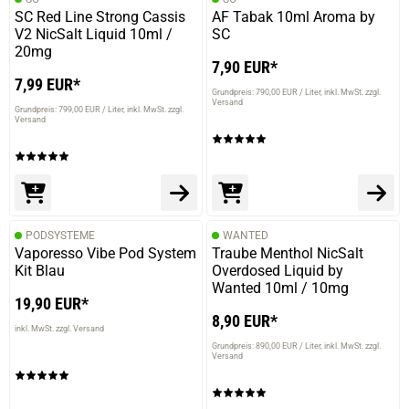
SC Red Line Strong Cassis
AF Tabak 10ml Aroma by
V2 NicSalt Liquid 10ml /
SC
20mg
29.09.2024 — via
Trustedshops.de
7,90 EUR*
Thomas B.
7,99 EUR*
Grundpreis: 790,00 EUR / Liter
inkl. MwSt. zzgl.
verifizierter Onlinekauf.
Versand
Grundpreis: 799,00 EUR / Liter
inkl. MwSt. zzgl.
Versand
Die Bewertung erfolgte ohne Abgabe eines Kommentars
27.09.2024 — via
Trustedshops.de
Frank H.
PODSYSTEME
WANTED
Vaporesso Vibe Pod System
Traube Menthol NicSalt
verifizierter Onlinekauf.
Kit Blau
Overdosed Liquid by
Die Bewertung erfolgte ohne Abgabe eines Kommentars
Wanted 10ml / 10mg
19,90 EUR*
8,90 EUR*
inkl. MwSt. zzgl. Versand
Grundpreis: 890,00 EUR / Liter
inkl. MwSt. zzgl.
Versand
23.09.2024 — via
Trustedshops.de
Ingo E.