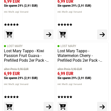
6,99 EUR
6,99 EUR
Die Bewertung erfolgte ohne Abgabe eines Kommentars
Sie sparen 29%
(2,91 EUR)
Sie sparen 29%
(2,91 EUR)
inkl. MwSt. zzgl. Versand
inkl. MwSt. zzgl. Versand
06.03.2025 — via
Trustedshops.de
Diana K.
verifizierter Onlinekauf.
LOST MARY
LOST MARY
Die Bewertung erfolgte ohne Abgabe eines Kommentars
Lost Mary Tappo - Kiwi
Lost Mary Tappo -
Passion Fruit Guava -
Watermelon Cherry -
Prefilled Pods 2er Pack -
Prefilled Pods 2er Pack -
2ml 20mg NicSalt
2ml 20mg NicSalt
alter Preis 9,90 EUR
alter Preis 9,90 EUR
03.03.2025 — via
Trustedshops.de
6,99 EUR
6,99 EUR
Ricardo K.
Sie sparen 29%
(2,91 EUR)
Sie sparen 29%
(2,91 EUR)
verifizierter Onlinekauf.
inkl. MwSt. zzgl. Versand
inkl. MwSt. zzgl. Versand
Die Bewertung erfolgte ohne Abgabe eines Kommentars