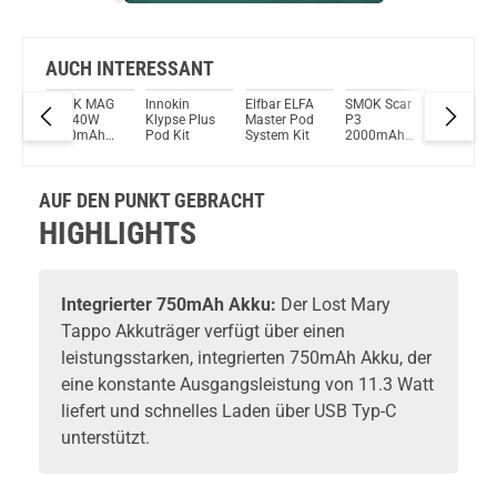
Bock auf was Neues?
Check das mal!
SMOK Novo Pro 2,0ml 1300mAh Pod System Kit Carbon/Silber
AUCH INTERESSANT
so
SMOK MAG
Innokin
Elfbar ELFA
SMOK Scar
Innokin
Du willst Kröten sparen?
2ml
3ml 40W
Klypse Plus
Master Pod
P3
2ml
Schau mal hier!
h
1300mAh
Pod Kit
System Kit
2000mAh
500mAh
Vsticking VIY 1,8ml 750mAh Pod System Kit Rose Gold
tem
Pod Kit
5,5ml Pod
Pod Sys
Kit
Kit
AUF DEN PUNKT GEBRACHT
HIGHLIGHTS
Integrierter 750mAh Akku:
Der Lost Mary
Tappo Akkuträger verfügt über einen
leistungsstarken, integrierten 750mAh Akku, der
eine konstante Ausgangsleistung von 11.3 Watt
liefert und schnelles Laden über USB Typ-C
unterstützt.