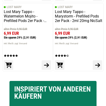
17.02.2025 — via
Trustedshops.de
Jörg Z.
LOST MARY
LOST MARY
Lost Mary Tappo -
Lost Mary Tappo -
verifizierter Onlinekauf.
Watermelon Mojito -
Marystorm - Prefilled Pods
Die Bewertung erfolgte ohne Abgabe eines Kommentars
Prefilled Pods 2er Pack -
2er Pack - 2ml 20mg NicSalt
2ml 20mg NicSalt
alter Preis 9,90 EUR
alter Preis 9,90 EUR
6,99 EUR
6,99 EUR
Sie sparen 29%
(2,91 EUR)
Sie sparen 29%
(2,91 EUR)
14.02.2025 — via
Trustedshops.de
inkl. MwSt. zzgl. Versand
inkl. MwSt. zzgl. Versand
Dirk W.
verifizierter Onlinekauf.
Die Bewertung erfolgte ohne Abgabe eines Kommentars
02.02.2025 — via
Trustedshops.de
prev
next
Patricia P.
INSPIRIERT VON ANDEREN
KÄUFERN
verifizierter Onlinekauf.
Die Bewertung erfolgte ohne Abgabe eines Kommentars