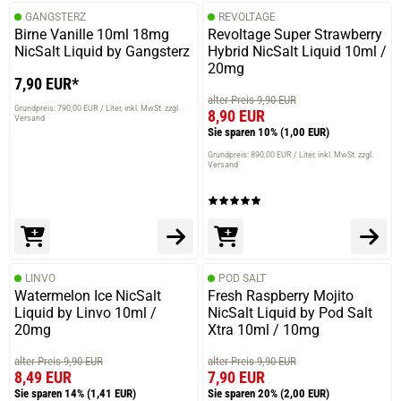
GANGSTERZ
REVOLTAGE
Birne Vanille 10ml 18mg
Revoltage Super Strawberry
NicSalt Liquid by Gangsterz
Hybrid NicSalt Liquid 10ml /
20mg
25.11.2024 — via
Trustedshops.de
7,90 EUR*
Jennifer S.
alter Preis 9,90 EUR
Grundpreis: 790,00 EUR / Liter
inkl. MwSt. zzgl.
8,90 EUR
Versand
verifizierter Onlinekauf.
Sie sparen 10%
(1,00 EUR)
Die Bewertung erfolgte ohne Abgabe eines Kommentars
Grundpreis: 890,00 EUR / Liter
inkl. MwSt. zzgl.
Versand
22.10.2024 — via
Trustedshops.de
Ellen H.
verifizierter Onlinekauf.
LINVO
POD SALT
Watermelon Ice NicSalt
Fresh Raspberry Mojito
Die Bewertung erfolgte ohne Abgabe eines Kommentars
Liquid by Linvo 10ml /
NicSalt Liquid by Pod Salt
20mg
Xtra 10ml / 10mg
alter Preis 9,90 EUR
alter Preis 9,90 EUR
8,49 EUR
7,90 EUR
21.10.2024 — via
Trustedshops.de
Sie sparen 14%
(1,41 EUR)
Sie sparen 20%
(2,00 EUR)
Rüdiger M.