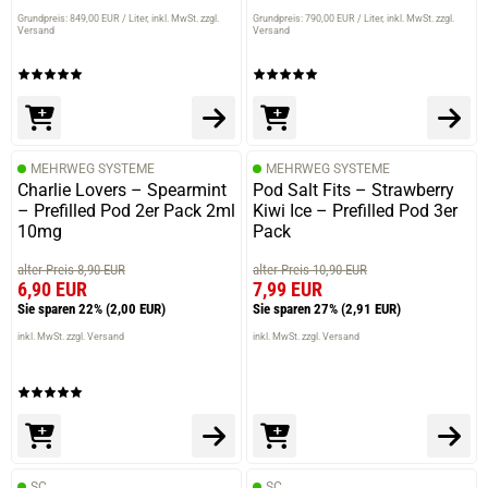
Grundpreis: 849,00 EUR / Liter
inkl. MwSt. zzgl.
Grundpreis: 790,00 EUR / Liter
inkl. MwSt. zzgl.
verifizierter Onlinekauf.
Versand
Versand
Feines kleines Mod. Funktioniert gut mit den
wiederbefüllbaren pads von elfbar.
MEHRWEG SYSTEME
MEHRWEG SYSTEME
19.10.2024 — via
Trustedshops.de
Charlie Lovers – Spearmint
Pod Salt Fits – Strawberry
Lars J.
– Prefilled Pod 2er Pack 2ml
Kiwi Ice – Prefilled Pod 3er
10mg
Pack
verifizierter Onlinekauf.
Die Bewertung erfolgte ohne Abgabe eines Kommentars
alter Preis 8,90 EUR
alter Preis 10,90 EUR
6,90 EUR
7,99 EUR
Sie sparen 22%
(2,00 EUR)
Sie sparen 27%
(2,91 EUR)
inkl. MwSt. zzgl. Versand
inkl. MwSt. zzgl. Versand
18.10.2024 — via
Trustedshops.de
Manuela Z.
verifizierter Onlinekauf.
Die Bewertung erfolgte ohne Abgabe eines Kommentars
SC
SC