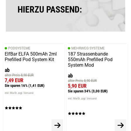
HIERZU PASSEND:
12.12.2025 — via
Trustedshops.de
Jannek S.
verifizierter Onlinekauf.
PODSYSTEME
MEHRWEG SYSTEME
Qualität gleichbleibend und bin immer zufrieden. Deutlich
ElfBar ELFA 500mAh 2ml
187 Strassenbande
billiger als im Laden oder andere Shops.
Prefilled Pod System Kit
550mAh Prefilled Pod
System Mod
ab
ab
alter Preis 8,90 EUR
7,49 EUR
alter Preis 8,90 EUR
05.12.2025 — via
Trustedshops.de
5,90 EUR
Sie sparen 16%
(1,41 EUR)
Andre S.
Sie sparen 34%
(3,00 EUR)
inkl. MwSt. zzgl. Versand
verifizierter Onlinekauf.
inkl. MwSt. zzgl. Versand
Die Bewertung erfolgte ohne Abgabe eines Kommentars