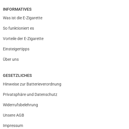
Die Bewertung erfolgte ohne Abgabe eines Kommentars
INFORMATIVES
Was ist die E-Zigarette
So funktioniert es
01.04.2025 — via
Trustedshops.de
Bianca P.
Vorteile der E-Zigarette
verifizierter Onlinekauf.
Einsteigertipps
Die Bewertung erfolgte ohne Abgabe eines Kommentars
Über uns
GESETZLICHES
31.03.2025 — via
Trustedshops.de
Ingrid M.
Hinweise zur Batterieverordnung
verifizierter Onlinekauf.
Privatsphäre und Datenschutz
Die Bewertung erfolgte ohne Abgabe eines Kommentars
Widerrufsbelehrung
Unsere AGB
Impressum
27.03.2025 — via
Trustedshops.de