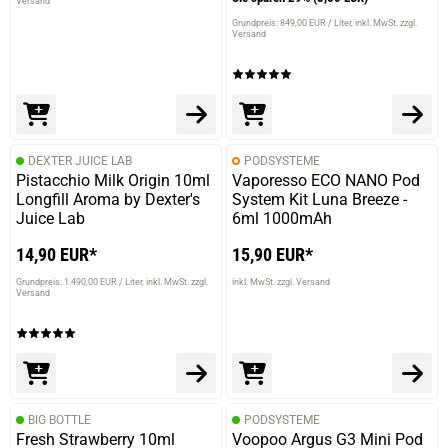
Versand
Grundpreis: 849,00 EUR / Liter
inkl. MwSt. zzgl.
Versand
09.05.2025 — via
Trustedshops.de
Ivette H.
verifizierter Onlinekauf.
Die Bewertung erfolgte ohne Abgabe eines Kommentars
DEXTER JUICE LAB
PODSYSTEME
Pistacchio Milk Origin 10ml
Vaporesso ECO NANO Pod
Longfill Aroma by Dexter's
System Kit Luna Breeze -
Juice Lab
6ml 1000mAh
01.05.2025 — via
Trustedshops.de
14,90 EUR*
15,90 EUR*
Monique K.
Grundpreis: 1.490,00 EUR / Liter
inkl. MwSt. zzgl.
inkl. MwSt. zzgl. Versand
Versand
verifizierter Onlinekauf.
Die Bewertung erfolgte ohne Abgabe eines Kommentars
01.05.2025 — via
Trustedshops.de
BIG BOTTLE
PODSYSTEME
Fresh Strawberry 10ml
Thomas F.
Voopoo Argus G3 Mini Pod