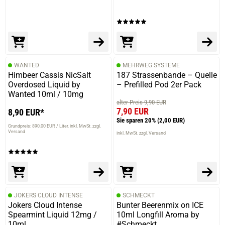
08.06.2025 — via
Trustedshops.de
Nadine W.
verifizierter Onlinekauf.
Die Bewertung erfolgte ohne Abgabe eines Kommentars
WANTED
MEHRWEG SYSTEME
Himbeer Cassis NicSalt
187 Strassenbande – Quelle
Overdosed Liquid by
– Prefilled Pod 2er Pack
Wanted 10ml / 10mg
alter Preis 9,90 EUR
7,90 EUR
8,90 EUR*
07.06.2025 — via
Trustedshops.de
Sie sparen 20%
(2,00 EUR)
Bianca P.
Grundpreis: 890,00 EUR / Liter
inkl. MwSt. zzgl.
Versand
inkl. MwSt. zzgl. Versand
verifizierter Onlinekauf.
Die Bewertung erfolgte ohne Abgabe eines Kommentars
JOKERS CLOUD INTENSE
SCHMECKT
02.06.2025 — via
Trustedshops.de
Jokers Cloud Intense
Bunter Beerenmix on ICE
Christian G.
Spearmint Liquid 12mg /
10ml Longfill Aroma by
10ml
#Schmeckt
verifizierter Onlinekauf.