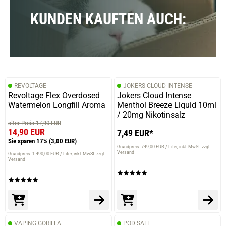
KUNDEN KAUFTEN AUCH:
30.07.2025 — via
Trustedshops.de
Janine S.
verifizierter Onlinekauf.
Die Bewertung erfolgte ohne Abgabe eines Kommentars
REVOLTAGE
JOKERS CLOUD INTENSE
Revoltage Flex Overdosed
Jokers Cloud Intense
03.07.2025 — via
Trustedshops.de
Watermelon Longfill Aroma
Menthol Breeze Liquid 10ml
Harald S.
/ 20mg Nikotinsalz
alter Preis 17,90 EUR
verifizierter Onlinekauf.
14,90 EUR
7,49 EUR*
Alles bestens
Sie sparen 17%
(3,00 EUR)
Grundpreis: 749,00 EUR / Liter
inkl. MwSt. zzgl.
Versand
Grundpreis: 1.490,00 EUR / Liter
inkl. MwSt. zzgl.
Versand
02.07.2025 — via
Trustedshops.de
Andre S.
verifizierter Onlinekauf.
VAPING GORILLA
POD SALT
Die Bewertung erfolgte ohne Abgabe eines Kommentars