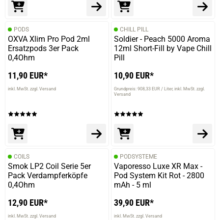
manuela h.
verifizierter Onlinekauf.
PODS
CHILL PILL
Die Bewertung erfolgte ohne Abgabe eines Kommentars
OXVA Xlim Pro Pod 2ml
Soldier - Peach 5000 Aroma
Ersatzpods 3er Pack
12ml Short-Fill by Vape Chill
0,4Ohm
Pill
11,90 EUR*
10,90 EUR*
13.06.2025 — via
Trustedshops.de
Robin W.
inkl. MwSt. zzgl. Versand
Grundpreis: 908,33 EUR / Liter
inkl. MwSt. zzgl.
Versand
verifizierter Onlinekauf.
Die Bewertung erfolgte ohne Abgabe eines Kommentars
COILS
PODSYSTEME
13.06.2025 — via
Trustedshops.de
Smok LP2 Coil Serie 5er
Vaporesso Luxe XR Max -
Heiko S.
Pack Verdampferköpfe
Pod System Kit Rot - 2800
0,4Ohm
mAh - 5 ml
verifizierter Onlinekauf.
Die Bewertung erfolgte ohne Abgabe eines Kommentars
12,90 EUR*
39,90 EUR*
inkl. MwSt. zzgl. Versand
inkl. MwSt. zzgl. Versand