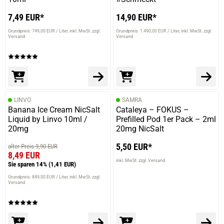
Die Bewertung erfolgte ohne Abgabe eines Kommentars
7,49 EUR*
14,90 EUR*
Grundpreis: 749,00 EUR / Liter
inkl. MwSt. zzgl.
Grundpreis: 1.490,00 EUR / Liter
inkl. MwSt. zzgl.
Versand
Versand
20.05.2025 — via
Trustedshops.de
Sandra F.
verifizierter Onlinekauf.
Schmeckt sehr lecker
LINVO
SAMRA
Banana Ice Cream NicSalt
Cataleya – FOKUS –
Liquid by Linvo 10ml /
Prefilled Pod 1er Pack – 2ml
20mg
20mg NicSalt
19.05.2025 — via
Trustedshops.de
5,50 EUR*
alter Preis 9,90 EUR
8,49 EUR
Kerstin A.
inkl. MwSt. zzgl. Versand
Sie sparen 14%
(1,41 EUR)
verifizierter Onlinekauf.
Grundpreis: 849,00 EUR / Liter
inkl. MwSt. zzgl.
Die Bewertung erfolgte ohne Abgabe eines Kommentars
Versand