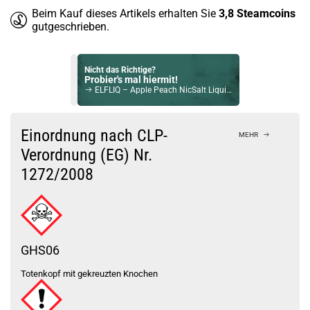
Beim Kauf dieses Artikels erhalten Sie
3,8
Steamcoins
gutgeschrieben.
Nicht das Richtige?
Probier's mal hiermit!
ELFLIQ – Apple Peach NicSalt Liquid by ElfBar 10ml / 20mg
Bock auf was Neues?
Check das mal!
Einordnung nach CLP-
MEHR
Aspire Zelos M80 Box Mod Silber
Verordnung (EG) Nr.
1272/2008
Du willst Kröten sparen?
Schau mal hier!
OneVape Air MOD 60 1500mAh 6,0ml Pod Kit Rot
GHS06
Totenkopf mit gekreuzten Knochen