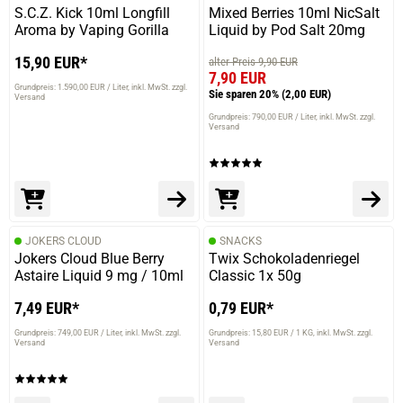
S.C.Z. Kick 10ml Longfill
Mixed Berries 10ml NicSalt
Aroma by Vaping Gorilla
Liquid by Pod Salt 20mg
15,90 EUR*
alter Preis 9,90 EUR
7,90 EUR
22.06.2025 — via
Trustedshops.de
Grundpreis: 1.590,00 EUR / Liter
inkl. MwSt. zzgl.
Sie sparen 20%
(2,00 EUR)
Versand
Nicola B.
Grundpreis: 790,00 EUR / Liter
inkl. MwSt. zzgl.
Versand
verifizierter Onlinekauf.
Top 1 a
18.06.2025 — via
Trustedshops.de
JOKERS CLOUD
SNACKS
Klaus S.
Jokers Cloud Blue Berry
Twix Schokoladenriegel
Astaire Liquid 9 mg / 10ml
Classic 1x 50g
verifizierter Onlinekauf.
7,49 EUR*
0,79 EUR*
Die Bewertung erfolgte ohne Abgabe eines Kommentars
Grundpreis: 749,00 EUR / Liter
inkl. MwSt. zzgl.
Grundpreis: 15,80 EUR / 1 KG
inkl. MwSt. zzgl.
Versand
Versand
17.06.2025 — via
Trustedshops.de