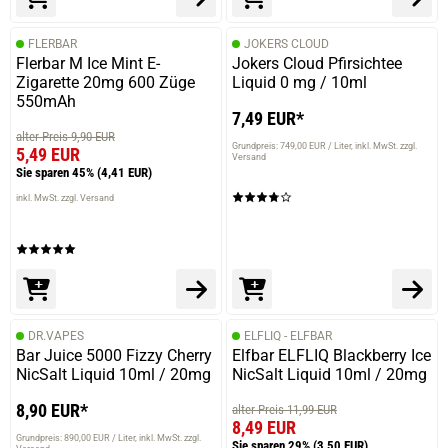
14.05.2025 — via
Trustedshops.de
Ralph A.
FLERBAR
JOKERS CLOUD
Flerbar M Ice Mint E-
Jokers Cloud Pfirsichtee
verifizierter Onlinekauf.
Zigarette 20mg 600 Züge
Liquid 0 mg / 10ml
Die Bewertung erfolgte ohne Abgabe eines Kommentars
550mAh
7,49 EUR*
alter Preis 9,90 EUR
Grundpreis: 749,00 EUR / Liter
inkl. MwSt. zzgl.
5,49 EUR
Versand
Sie sparen 45%
(4,41 EUR)
11.05.2025 — via
Trustedshops.de
inkl. MwSt. zzgl. Versand
Rico V.
verifizierter Onlinekauf.
Die Bewertung erfolgte ohne Abgabe eines Kommentars
DR.VAPES
ELFLIQ - ELFBAR
Bar Juice 5000 Fizzy Cherry
Elfbar ELFLIQ Blackberry Ice
10.05.2025 — via
Trustedshops.de
NicSalt Liquid 10ml / 20mg
Aline M.
NicSalt Liquid 10ml / 20mg
verifizierter Onlinekauf.
8,90 EUR*
alter Preis 11,99 EUR
8,49 EUR
Die Bewertung erfolgte ohne Abgabe eines Kommentars
Grundpreis: 890,00 EUR / Liter
inkl. MwSt. zzgl.
Sie sparen 29%
(3,50 EUR)