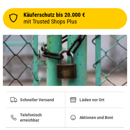
17.04.2025 — via
Trustedshops.de
Käuferschutz bis 20.000 €
Thorsten S.
mit Trusted Shops Plus
verifizierter Onlinekauf.
Die Bewertung erfolgte ohne Abgabe eines Kommentars
15.04.2025 — via
Trustedshops.de
Christian S.
verifizierter Onlinekauf.
Passt wie immer
Schneller Versand
Läden vor Ort
08.04.2025 — via
Trustedshops.de
Telefonisch
Kerstin A.
Aktionen und Boni
erreichbar
verifizierter Onlinekauf.