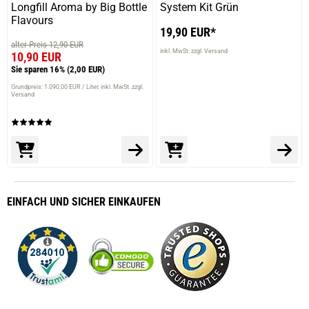
Longfill Aroma by Big Bottle
System Kit Grün
verifizierter Onlinekauf.
Flavours
19,90 EUR*
Super
alter Preis 12,90 EUR
inkl. MwSt. zzgl. Versand
10,90 EUR
Sie sparen 16%
(2,00 EUR)
Grundpreis: 1.090,00 EUR / Liter
inkl. MwSt. zzgl.
Versand
26.04.2025 — via
Trustedshops.de
Ramona B.
verifizierter Onlinekauf.
Schmeckt gut nach Banane.
EINFACH
UND SICHER
EINKAUFEN
25.04.2025 — via
Trustedshops.de
Werner H.
verifizierter Onlinekauf.
Die Bewertung erfolgte ohne Abgabe eines Kommentars