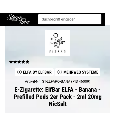
E-Zigarette
Mehrweg Systeme
ElfBar ELFA - Banana - Prefilled Pods 2er Pack - 2ml 20mg NicSalt
Steam time
ELFA BY ELFBAR
MEHRWEG SYSTEME
Artikel-Nr.: ST-ELFAPO-BANA (PID 46009)
E-Zigarette: ElfBar ELFA - Banana -
Prefilled Pods 2er Pack - 2ml 20mg
NicSalt