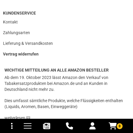
Christian G.
KUNDENSERVICE
verifizierter Onlinekauf.
Die Bewertung erfolgte ohne Abgabe eines Kommentars
Kontakt
Zahlungsarten
Lieferung & Versandkosten
25.03.2025 — via
Trustedshops.de
Vertrag widerrufen
Matthias M.
verifizierter Onlinekauf.
WICHTIGE MITTEILUNG AN ALLE AMAZON BESTELLER
Die Bewertung erfolgte ohne Abgabe eines Kommentars
Ab dem 19. Oktober 2023 lässt Amazon den Verkauf von
Tabakersatzprodukten bei Amazon.de und an Kunden in
Deutschland nicht mehr zu.
11.03.2025 — via
Trustedshops.de
Dies umfasst sämtliche Produkte, welche Flüssigkeiten enthalten
Jessica K.
(Liquids, Aromen, Basen, Einweggeräte)
tomaten
fer- und Versandkosten
verifizierter Onlinekauf.
weiterlesen
Die Bewertung erfolgte ohne Abgabe eines Kommentars
0