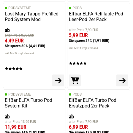
15.10.2025 — via
Trustedshops.de
Walter S.
PODSYSTEME
PODS
Lost Mary Tappo Prefilled
Elfbar ELFA Refillable Pod
verifizierter Onlinekauf.
Pod System Mod
Leer-Pod 2er Pack
Die Bewertung erfolgte ohne Abgabe eines Kommentars
ab
alter Preis 7,90 EUR
5,99 EUR
alter Preis 8,90 EUR
4,49 EUR
Sie sparen 24%
(1,91 EUR)
Sie sparen 50%
(4,41 EUR)
inkl. MwSt. zzgl. Versand
13.10.2025 — via
Trustedshops.de
inkl. MwSt. zzgl. Versand
Ralph A.
verifizierter Onlinekauf.
Die Bewertung erfolgte ohne Abgabe eines Kommentars
PODSYSTEME
PODS
ElfBar ELFA Turbo Pod
ElfBar ELFA Turbo Pod
13.10.2025 — via
Trustedshops.de
System Kit
Ersatzpod 2er Pack
Ralph A.
ab
ab
verifizierter Onlinekauf.
alter Preis 13,90 EUR
alter Preis 7,90 EUR
Die Bewertung erfolgte ohne Abgabe eines Kommentars
11,99 EUR
6,99 EUR
Sie sparen 14%
(1,91 EUR)
Sie sparen 12%
(0,91 EUR)