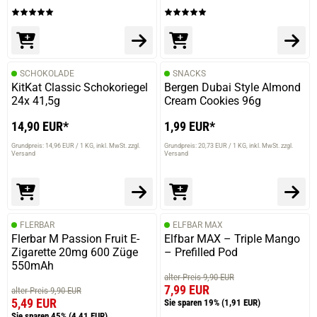
SCHOKOLADE
SNACKS
KitKat Classic Schokoriegel
Bergen Dubai Style Almond
24x 41,5g
Cream Cookies 96g
14,90 EUR*
1,99 EUR*
Grundpreis: 14,96 EUR / 1 KG
inkl. MwSt. zzgl.
Grundpreis: 20,73 EUR / 1 KG
inkl. MwSt. zzgl.
Versand
Versand
FLERBAR
ELFBAR MAX
Flerbar M Passion Fruit E-
Elfbar MAX – Triple Mango
Zigarette 20mg 600 Züge
– Prefilled Pod
550mAh
alter Preis 9,90 EUR
7,99 EUR
alter Preis 9,90 EUR
5,49 EUR
Sie sparen 19%
(1,91 EUR)
Sie sparen 45%
(4,41 EUR)