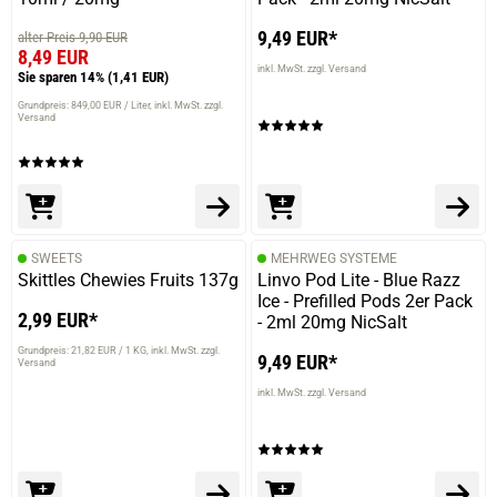
9,49 EUR*
alter Preis 9,90 EUR
8,49 EUR
inkl. MwSt. zzgl. Versand
Sie sparen 14%
(1,41 EUR)
Grundpreis: 849,00 EUR / Liter
inkl. MwSt. zzgl.
Versand
SWEETS
MEHRWEG SYSTEME
Skittles Chewies Fruits 137g
Linvo Pod Lite - Blue Razz
Ice - Prefilled Pods 2er Pack
2,99 EUR*
- 2ml 20mg NicSalt
Grundpreis: 21,82 EUR / 1 KG
inkl. MwSt. zzgl.
9,49 EUR*
Versand
inkl. MwSt. zzgl. Versand