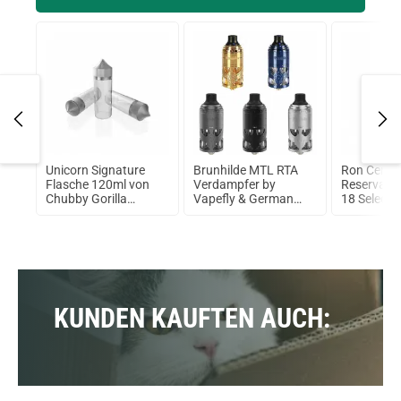
 AIO
Unicorn Signature
Brunhilde MTL RTA
Ron Cente
Flasche 120ml von
Verdampfer by
Reserva de
Chubby Gorilla
Vapefly & German
18 Selecc
Schwarz + schwarze
103
Rum 40% 
Kappe
KUNDEN KAUFTEN AUCH: