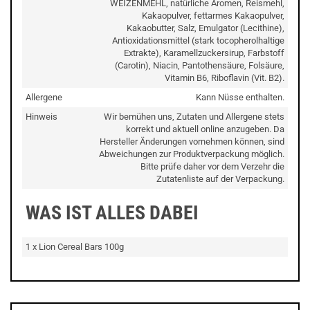
WEIZENMEHL, natürliche Aromen, Reismehl,
Kakaopulver, fettarmes Kakaopulver,
Kakaobutter, Salz, Emulgator (Lecithine),
Antioxidationsmittel (stark tocopherolhaltige
Extrakte), Karamellzuckersirup, Farbstoff
(Carotin), Niacin, Pantothensäure, Folsäure,
Vitamin B6, Riboflavin (Vit. B2).
Allergene
Kann Nüsse enthalten.
Hinweis
Wir bemühen uns, Zutaten und Allergene stets
korrekt und aktuell online anzugeben. Da
Hersteller Änderungen vornehmen können, sind
Abweichungen zur Produktverpackung möglich.
Bitte prüfe daher vor dem Verzehr die
Zutatenliste auf der Verpackung.
WAS IST ALLES DABEI
1 x Lion Cereal Bars 100g