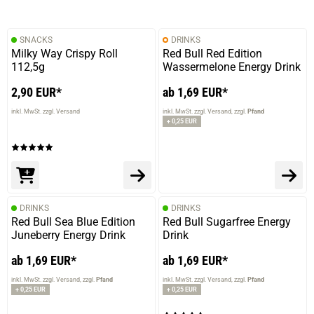
SNACKS
DRINKS
Milky Way Crispy Roll
Red Bull Red Edition
112,5g
Wassermelone Energy Drink
2,90 EUR*
ab 1,69 EUR*
inkl. MwSt. zzgl. Versand
inkl. MwSt. zzgl. Versand
zzgl.
Pfand
+ 0,25 EUR
DRINKS
DRINKS
Red Bull Sea Blue Edition
Red Bull Sugarfree Energy
Juneberry Energy Drink
Drink
ab 1,69 EUR*
ab 1,69 EUR*
inkl. MwSt. zzgl. Versand
zzgl.
Pfand
inkl. MwSt. zzgl. Versand
zzgl.
Pfand
+ 0,25 EUR
+ 0,25 EUR