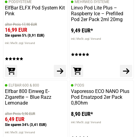
PODSYSTEME
MEHRWEG SYSTEME
ElfBar ELFX Pod System Kit
Linvo Pod Lite Plus –
Pink
Raspberry Ice – Prefilled
Pod 2er Pack 2ml 20mg
alter Preis 17,90 EUR
16,99 EUR
9,49 EUR*
Sie sparen 5%
(0,91 EUR)
inkl. MwSt. zzgl. Versand
inkl. MwSt. zzgl. Versand
ELFBAR 600 & 800
PODS
Elfbar 800 Einweg E-
Vaporesso ECO NANO Plus
Zigarette – Blue Razz
Pod Ersatzpod 2er Pack
Lemonade
0,8Ohm
8,90 EUR*
alter Preis 9,90 EUR
6,49 EUR
inkl. MwSt. zzgl. Versand
Sie sparen 34%
(3,41 EUR)
inkl. MwSt. zzgl. Versand