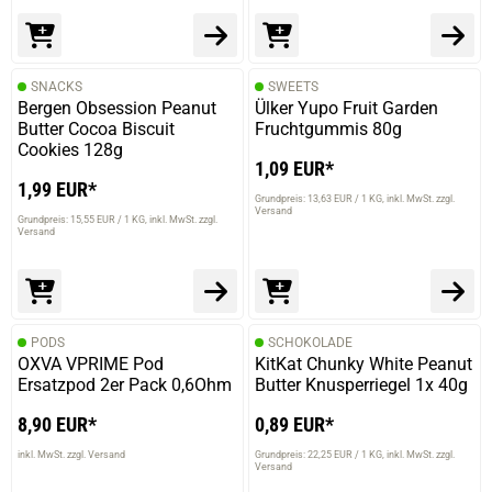
SNACKS
SWEETS
Bergen Obsession Peanut
Ülker Yupo Fruit Garden
Butter Cocoa Biscuit
Fruchtgummis 80g
Cookies 128g
1,09 EUR*
1,99 EUR*
Grundpreis: 13,63 EUR / 1 KG
inkl. MwSt. zzgl.
Versand
Grundpreis: 15,55 EUR / 1 KG
inkl. MwSt. zzgl.
Versand
prev
next
PODS
SCHOKOLADE
OXVA VPRIME Pod
KitKat Chunky White Peanut
Ersatzpod 2er Pack 0,6Ohm
Butter Knusperriegel 1x 40g
8,90 EUR*
0,89 EUR*
inkl. MwSt. zzgl. Versand
Grundpreis: 22,25 EUR / 1 KG
inkl. MwSt. zzgl.
Versand