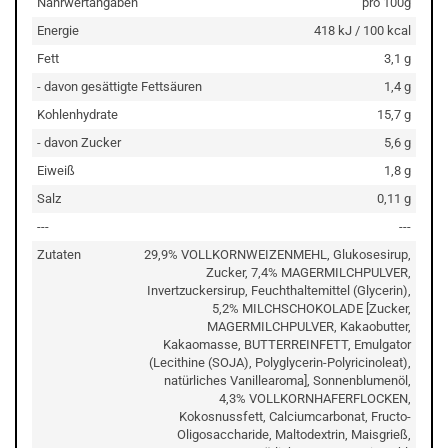
Nährwertangaben
pro 100g
Energie
418 kJ / 100 kcal
Fett
3,1 g
- davon gesättigte Fettsäuren
1,4 g
Kohlenhydrate
15,7 g
- davon Zucker
5,6 g
Eiweiß
1,8 g
Salz
0,11 g
---
---
Zutaten
29,9% VOLLKORNWEIZENMEHL, Glukosesirup,
Zucker, 7,4% MAGERMILCHPULVER,
Invertzuckersirup, Feuchthaltemittel (Glycerin),
5,2% MILCHSCHOKOLADE [Zucker,
MAGERMILCHPULVER, Kakaobutter,
Kakaomasse, BUTTERREINFETT, Emulgator
(Lecithine (SOJA), Polyglycerin-Polyricinoleat),
natürliches Vanillearoma], Sonnenblumenöl,
4,3% VOLLKORNHAFERFLOCKEN,
Kokosnussfett, Calciumcarbonat, Fructo-
Oligosaccharide, Maltodextrin, Maisgrieß,