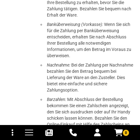
Ihre Bestellung zu erhalten, bevor Sie die
Zahlung tätigen. Bezahlen Sie bequem nach
Erhalt der Ware.
Banküberweisung (Vorkasse):
Wenn Sie sich
für die Zahlung per Banküberweisung
entscheiden, erhalten Sie nach Abschluss
Ihrer Bestellung alle notwendigen
Informationen, um den Betrag im Voraus zu
überweisen.
Nachnahme:
Bei der Zahlung per Nachnahme
bezahlen Sie den Betrag bequem bei
Lieferung der Ware an den Zusteller. Dies
bietet eine einfache und sichere
Zahlungsoption.
Barzahlen:
Mit Abschluss der Bestellung
bekommen Sie einen Zahlschein angezeigt,
den Sie sich ausdrucken oder auf Ihr Handy
schicken lassen können. Bezahlen Sie den
tomaten
fer- und Versandkosten
Online-Einkauf mit Hilfe des Zahlscheins an
der Kasse einer Barzahlen.de-Partnerfiliale.
0