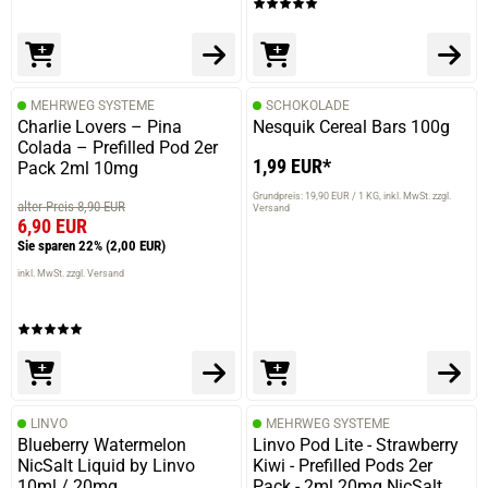
MEHRWEG SYSTEME
SCHOKOLADE
Charlie Lovers – Pina
Nesquik Cereal Bars 100g
Colada – Prefilled Pod 2er
1,99 EUR*
Pack 2ml 10mg
Grundpreis: 19,90 EUR / 1 KG
inkl. MwSt. zzgl.
alter Preis 8,90 EUR
Versand
6,90 EUR
Sie sparen 22%
(2,00 EUR)
inkl. MwSt. zzgl. Versand
LINVO
MEHRWEG SYSTEME
Blueberry Watermelon
Linvo Pod Lite - Strawberry
NicSalt Liquid by Linvo
Kiwi - Prefilled Pods 2er
10ml / 20mg
Pack - 2ml 20mg NicSalt