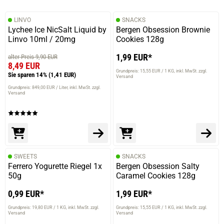
LINVO
SNACKS
Lychee Ice NicSalt Liquid by
Bergen Obsession Brownie
Linvo 10ml / 20mg
Cookies 128g
1,99 EUR*
alter Preis 9,90 EUR
8,49 EUR
Grundpreis: 15,55 EUR / 1 KG
inkl. MwSt. zzgl.
Sie sparen 14%
(1,41 EUR)
Versand
Grundpreis: 849,00 EUR / Liter
inkl. MwSt. zzgl.
Versand
SWEETS
SNACKS
Ferrero Yogurette Riegel 1x
Bergen Obsession Salty
50g
Caramel Cookies 128g
0,99 EUR*
1,99 EUR*
Grundpreis: 19,80 EUR / 1 KG
inkl. MwSt. zzgl.
Grundpreis: 15,55 EUR / 1 KG
inkl. MwSt. zzgl.
Versand
Versand