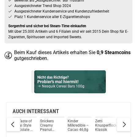
Bewertet als „Ausgezeichnet” auf Trustami
Ausgezeichneter Trend Shop 2024
Ausgezeichneter Kundenservice und Kundenzufriedenheit
Platz 1 Kundenservice aller E-Zigarettenshops
Sorgenfrei und sicher bei Steam-Time einkaufen
Mit über 25.000 Artikeln und 6 Filialen sind wir seit 2015 Dein Shop für E-
Zigaretten, Spirituosen und Imported Sweets.
Beim Kauf dieses Artikels erhalten Sie
0,9
Steamcoins
gutgeschrieben.
Nicht das Richtige?
Probier's mal hiermit!
Nesquik Cereal Bars 100g
Bock auf was Neues?
Check das mal!
Monster Assault Energy Drink 12x 500ml
AUCH INTERESSANT
i
Elit Taste of
Snickers
Kinder
Zetti
Que Dub
Du willst Kröten sparen?
Dubai Style
Creamy
Milkredible –
Knusperflocken
Style
Schau mal hier!
e
Chocolate –
Peanut
Cacao 46,8g
Klassik
Chocola
HorizonTech Magico 6,5ml Pod Rainbow
Pistachio
Butter
Kadayif 