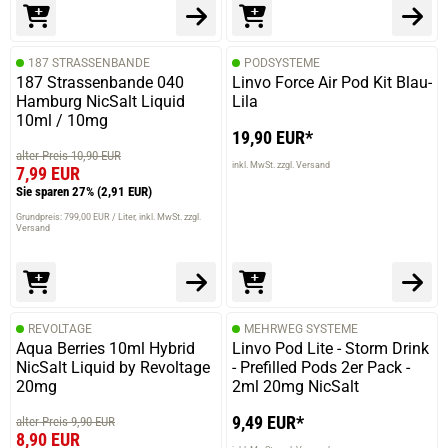
187 STRASSENBANDE
PODSYSTEME
187 Strassenbande 040
Linvo Force Air Pod Kit Blau-
Hamburg NicSalt Liquid
Lila
10ml / 10mg
19,90 EUR*
alter Preis 10,90 EUR
inkl. MwSt. zzgl. Versand
7,99 EUR
Sie sparen 27%
(2,91 EUR)
Grundpreis: 799,00 EUR / Liter
inkl. MwSt. zzgl.
Versand
REVOLTAGE
MEHRWEG SYSTEME
Aqua Berries 10ml Hybrid
Linvo Pod Lite - Storm Drink
NicSalt Liquid by Revoltage
- Prefilled Pods 2er Pack -
20mg
2ml 20mg NicSalt
9,49 EUR*
alter Preis 9,90 EUR
8,90 EUR