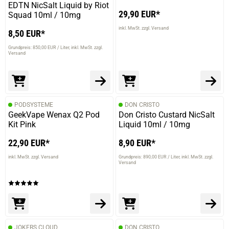
EDTN NicSalt Liquid by Riot
29,90 EUR*
Squad 10ml / 10mg
inkl. MwSt. zzgl. Versand
8,50 EUR*
Grundpreis: 850,00 EUR / Liter
inkl. MwSt. zzgl.
Versand
PODSYSTEME
DON CRISTO
GeekVape Wenax Q2 Pod
Don Cristo Custard NicSalt
Kit Pink
Liquid 10ml / 10mg
22,90 EUR*
8,90 EUR*
inkl. MwSt. zzgl. Versand
Grundpreis: 890,00 EUR / Liter
inkl. MwSt. zzgl.
Versand
JOKERS CLOUD
DON CRISTO