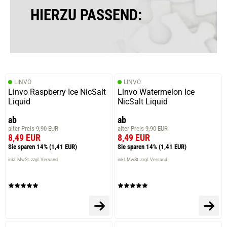
HIERZU PASSEND:
LINVO
LINVO
Linvo Raspberry Ice NicSalt
Linvo Watermelon Ice
Liquid
NicSalt Liquid
ab
ab
alter Preis 9,90 EUR
alter Preis 9,90 EUR
prev
next
8,49 EUR
8,49 EUR
Sie sparen 14%
(1,41 EUR)
Sie sparen 14%
(1,41 EUR)
inkl. MwSt. zzgl. Versand
inkl. MwSt. zzgl. Versand