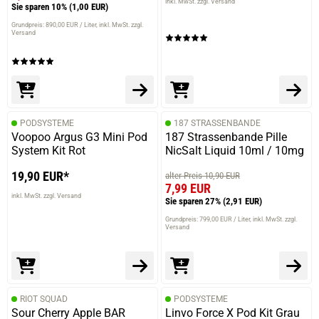
inkl. MwSt. zzgl. Versand
Sie sparen 10%
(1,00 EUR)
Grundpreis: 890,00 EUR / Liter
inkl. MwSt. zzgl.
Versand
PODSYSTEME
187 STRASSENBANDE
Voopoo Argus G3 Mini Pod
187 Strassenbande Pille
System Kit Rot
NicSalt Liquid 10ml / 10mg
19,90 EUR*
alter Preis 10,90 EUR
7,99 EUR
inkl. MwSt. zzgl. Versand
Sie sparen 27%
(2,91 EUR)
Grundpreis: 799,00 EUR / Liter
inkl. MwSt. zzgl.
Versand
RIOT SQUAD
PODSYSTEME
Sour Cherry Apple BAR
Linvo Force X Pod Kit Grau