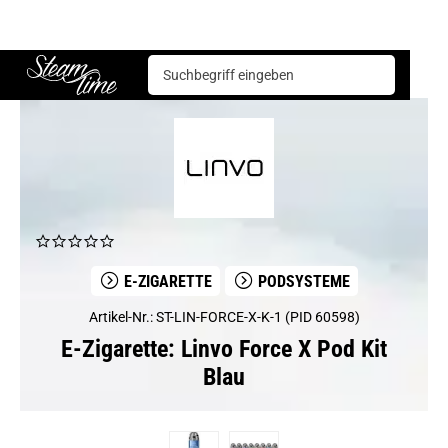
E-Zigarette
Podsysteme
Linvo Force X Pod Kit Blau
Steam time
E-ZIGARETTE
PODSYSTEME
Artikel-Nr.: ST-LIN-FORCE-X-K-1 (PID 60598)
E-Zigarette: Linvo Force X Pod Kit
Blau