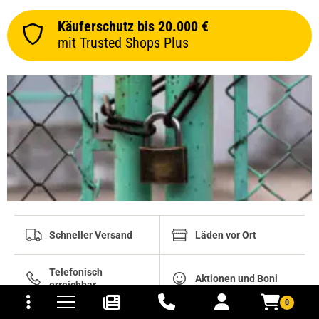
Käuferschutz bis 20.000 €
mit Trusted Shops Plus
Schneller Versand
Läden vor Ort
Telefonisch
tomaten
fer- und Versandkosten
Aktionen und Boni
erreichbar
0