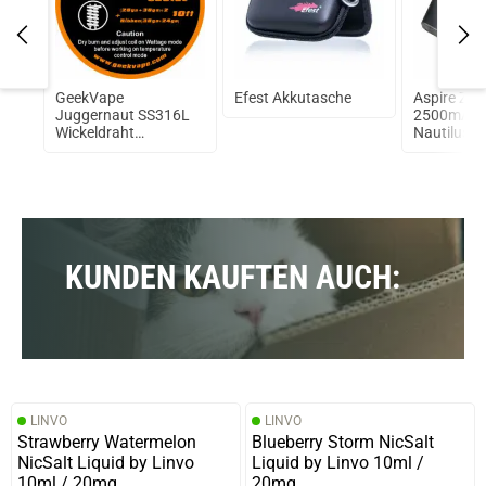
GeekVape
Efest Akkutasche
Aspire Zel
Juggernaut SS316L
2500mAh i
Wickeldraht
Nautilus 2 
(3,30€/1m)
KUNDEN KAUFTEN AUCH:
LINVO
LINVO
Strawberry Watermelon
Blueberry Storm NicSalt
NicSalt Liquid by Linvo
Liquid by Linvo 10ml /
10ml / 20mg
20mg