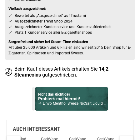
Vielfach ausgzeichnet:
Bewertet als „Ausgezeichnet” auf Trustami
Ausgezeichneter Trend Shop 2024
Ausgezeichneter Kundenservice und Kundenzufriedenheit
Platz 1 Kundenservice aller E-Zigarettenshops
Sorgenfrei und sicher bei Steam-Time einkaufen
Mit über 25.000 Artikeln und 6 Filialen sind wir seit 2015 Dein Shop für E-
Zigaretten, Spirituosen und Imported Sweets.
Beim Kauf dieses Artikels erhalten Sie
14,2
Steamcoins
gutgeschrieben.
Nicht das Richtige?
Probier's mal hiermit!
Linvo Menthol Breeze NicSalt Liquid 10ml / 10mg
Bock auf was Neues?
Check das mal!
HorizonTech Magico 6,5ml 1370mAh Pod System Kit Schwarz
AUCH INTERESSANT
so
DotMod
GeekVape
GeekVape
GeekVape
Teslacig