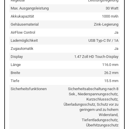
Regelbar
Leistungsregelung
Max. Ausgangsleistung
30 Watt
Akkukapazität
1000 mAh
Gehäusematerial
Zink-Legierung
AirFlow Control
Ja
Lademöglichkeit
USB Typ-C 5V / 1A
Zugautomatik
Ja
Display
1.47 Zoll HD Touch-Display
Länge
116.0 mm
Breite
26.2 mm
Tiefe
15.5 mm
Sicherheitsfunktionen
Sicherheitsabschaltung nach 8
Sek., Niederspannungsschutz,
Kurzschlussschutz,
Überladungsschutz, Schutz vor zu
geringem und zu hohem
Widerstand,
Tiefentladungsschutz,
Überhitzungsschutz