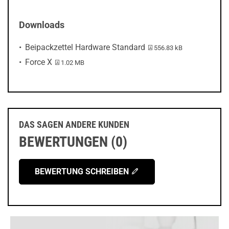
Downloads
PDF-Datei:
Beipackzettel Hardware Standard
556.83 kB
PDF-Datei:
Force X
1.02 MB
DAS SAGEN ANDERE KUNDEN
BEWERTUNGEN (0)
BEWERTUNG SCHREIBEN