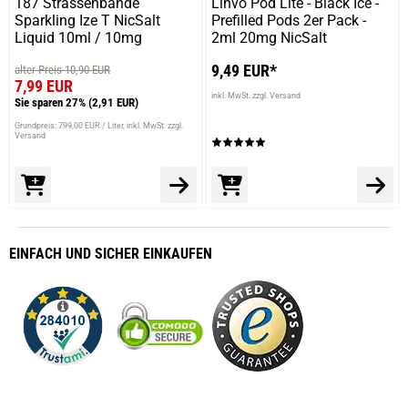
187 Strassenbande
Linvo Pod Lite - Black Ice -
Sparkling Ize T NicSalt
Prefilled Pods 2er Pack -
Liquid 10ml / 10mg
2ml 20mg NicSalt
9,49 EUR*
alter Preis 10,90 EUR
7,99 EUR
inkl. MwSt. zzgl. Versand
Sie sparen 27%
(2,91 EUR)
Grundpreis: 799,00 EUR / Liter
inkl. MwSt. zzgl.
Versand
EINFACH
UND SICHER
EINKAUFEN