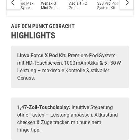
Du willst Kröten sparen?
dotPod Max
Wenax Q
Aegis 1 FC
S30 Pro Pod
WYE 2m
Schau mal hier!
Pod System
Mini 2ml
2ml
System Kit
430mAh
Ijoy Luna 1,4ml 350mAh Pod System Kit Rot
h
Kit
1000mAh
550mAh
Pod Kit
tem
Pod System
Pod System
Kit
Kit
AUF DEN PUNKT GEBRACHT
HIGHLIGHTS
Linvo Force X Pod Kit:
Premium-Pod-System
mit HD-Touchscreen, 1000 mAh Akku & 5–30 W
Leistung – maximale Kontrolle & stilvoller
Genuss.
1,47-Zoll-Touchdisplay:
Intuitive Steuerung
ohne Tasten – Leistung anpassen, Akkustand
checken & Züge tracken mit nur einem
Fingertipp.