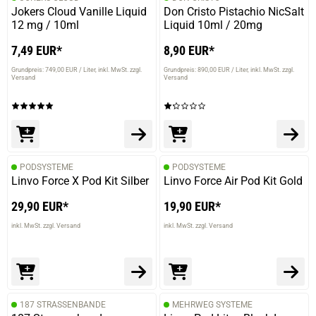
Jokers Cloud Vanille Liquid
Don Cristo Pistachio NicSalt
12 mg / 10ml
Liquid 10ml / 20mg
7,49 EUR*
8,90 EUR*
Grundpreis: 749,00 EUR / Liter
inkl. MwSt. zzgl.
Grundpreis: 890,00 EUR / Liter
inkl. MwSt. zzgl.
Versand
Versand
PODSYSTEME
PODSYSTEME
Linvo Force X Pod Kit Silber
Linvo Force Air Pod Kit Gold
29,90 EUR*
19,90 EUR*
inkl. MwSt. zzgl. Versand
inkl. MwSt. zzgl. Versand
187 STRASSENBANDE
MEHRWEG SYSTEME