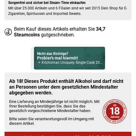
Sorgenfrei und sicher bei Steam-Time einkaufen
Mit über 25.000 Artikeln und 6 Filialen sind wir seit 2015 Dein Shop für E-
Zigaretten, Spirituosen und Imported Sweets.
Beim Kauf dieses Artikels erhalten Sie
34,7
Steamcoins
gutgeschrieben.
Nicht das Richtige?
Probier's mal hiermit!
Kilchoman Uniquely Single Cask 2014 Islay Single Malt Scotch Whisky 53,6% Vol. 700ml
Bock auf was Neues?
Check das mal!
Ab 18! Dieses Produkt enthält Alkohol und darf nicht
Appleton Estate Signature Blend Rum 40% Vol. 700ml
an Personen unter dem gesetzlichen Mindestalter
abgegeben werden.
Du willst Kröten sparen?
Eine Lieferung an Minderjährige ist nicht möglich. Mit
Schau mal hier!
Ihrer Bestellung bestätigen Sie, dass Sie das
Asvape Touch Pod System 1,5ml 500mAh Kit Gold
gesetzlich vorgeschriebene Mindestalter haben.
Bitte seien Sie verantwortungsvoll im Umgang mit
diesem Artikel.