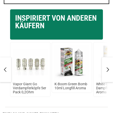
INSPIRIERT VON ANDEREN
KÄUFERN
Vapor Giant Go
K-Boom Green Bomb
White Que
Verdampferköpfe 5er
10ml Longfill Aroma
Dampflion
Pack 0,2Ohm
Aroma