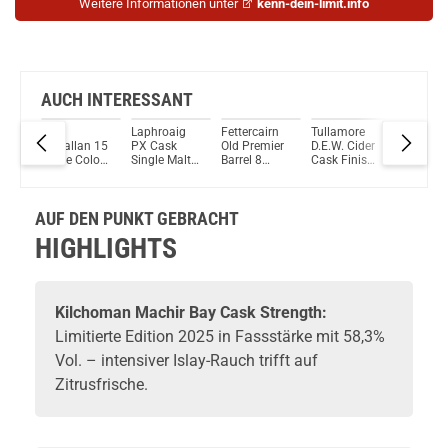
Weitere Informationen unter
kenn-dein-limit.info
AUCH INTERESSANT
The
Laphroaig
Fettercairn
Tullamore
Ardbeg 
tch
Macallan 15
PX Cask
Old Premier
D.E.W. Cider
Jahre Tr
Jahre Colour
Single Malt
Barrel 8
Cask Finish
Bhan Ba
Collection
Scotch
Jahre Single
Irish
6 Single
Single Malt
Whisky 48%
Malt Scotch
Whiskey
Scotch
l.
Scotch
Vol. 1000ml
Whisky 46%
40% Vol.
Whisky
AUF DEN PUNKT GEBRACHT
Whisky 43%
Vol. 700ml
500ml
46,2% Vo
Vol. 700ml
700ml
HIGHLIGHTS
Kilchoman
Machir Bay Cask Strength:
Limitierte Edition 2025 in Fassstärke mit 58,3%
Vol. – intensiver Islay-Rauch trifft auf
Zitrusfrische.