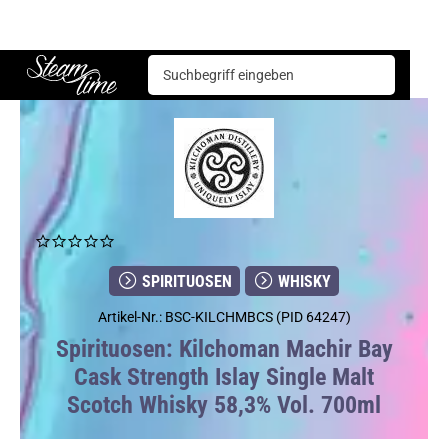
Spirituosen
Whisky
Kilchoman Machir Bay Cask Strength Islay Single Malt Scotch Whisky 58,3% Vol. 700ml
Steam time
SPIRITUOSEN
WHISKY
Artikel-Nr.: BSC-KILCHMBCS (PID 64247)
Spirituosen: Kilchoman Machir Bay
Cask Strength Islay Single Malt
Scotch Whisky 58,3% Vol. 700ml