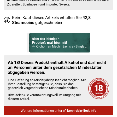
Zigaretten, Spirituosen und Imported Sweets.
Beim Kauf dieses Artikels erhalten Sie
42,8
Steamcoins
gutgeschrieben.
Nicht das Richtige?
Probier's mal hiermit!
Kilchoman Machir Bay Islay Single Malt Scotch Whisky 46% Vol. 700ml
Bock auf was Neues?
Check das mal!
Ab 18! Dieses Produkt enthält Alkohol und darf nicht
Dictador Ortodoxy Colombian Aged Gin White 43% Vol. 700ml
an Personen unter dem gesetzlichen Mindestalter
abgegeben werden.
Du willst Kröten sparen?
Eine Lieferung an Minderjährige ist nicht möglich. Mit
Schau mal hier!
Ihrer Bestellung bestätigen Sie, dass Sie das
OVNS JC02 1ml 650mAh Pod System Kit Milky Way
gesetzlich vorgeschriebene Mindestalter haben.
Bitte seien Sie verantwortungsvoll im Umgang mit
diesem Artikel.
Weitere Informationen unter
kenn-dein-limit.info