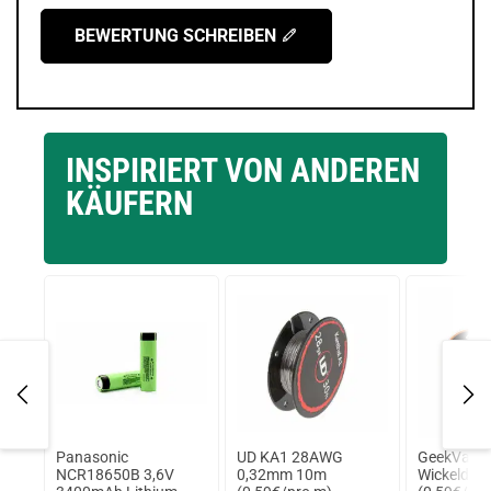
BEWERTUNG SCHREIBEN
INSPIRIERT VON ANDEREN
KÄUFERN
6
Panasonic
UD KA1 28AWG
GeekVape
NCR18650B 3,6V
0,32mm 10m
Wickeldra