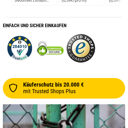
3400mAh Lithium
(0,59€/pro m)
(0,59€/1m
Ionen Akku
EINFACH
UND SICHER
EINKAUFEN
Käuferschutz bis 20.000 €
mit Trusted Shops Plus