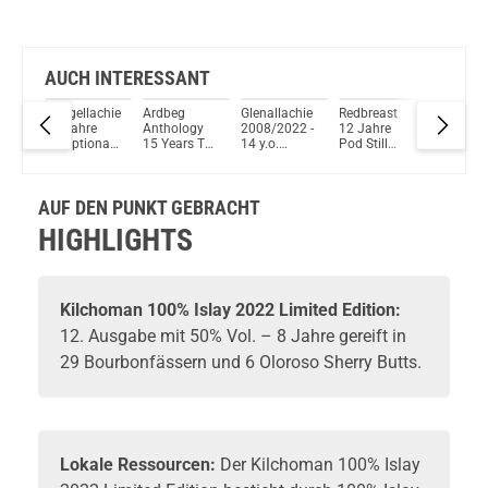
AUCH INTERESSANT
rn
Craigellachie
Ardbeg
Glenallachie
Redbreast
Togouch
d
11 Jahre
Anthology
2008/2022 -
12 Jahre
Jahre
alt
Exceptional
15 Years The
14 y.o.
Pod Still
Japanes
Cask Series
Beithir's Tale
#3037359+3037369
Irish
Blended
l.
Single Malt
Single Malt
– Octave
Whiskey
Whisky
Scotch
Scotch
Small Batch
40% vol.
43,8% Vo
AUF DEN PUNKT GEBRACHT
Whisky
Whisky 46%
(Duncan
700ml
700ml
 Oak
62,1% Vol.
Vol. 700ml
Taylor)
HIGHLIGHTS
2022
700ml
Kirsch Single
Malt Whisky
53,8% Vol.
700ml
Kilchoman
100% Islay 2022 Limited Edition:
12. Ausgabe mit 50% Vol. – 8 Jahre gereift in
29 Bourbonfässern und 6 Oloroso Sherry Butts.
Lokale Ressourcen:
Der Kilchoman 100% Islay