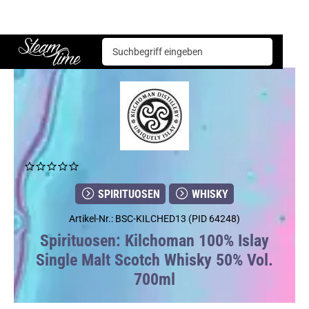
Spirituosen
Whisky
Kilchoman 100% Islay Single Malt Scotch Whisky 50% Vol. 700ml
Steam time
SPIRITUOSEN
WHISKY
Artikel-Nr.: BSC-KILCHED13 (PID 64248)
Spirituosen: Kilchoman 100% Islay
Single Malt Scotch Whisky 50% Vol.
700ml