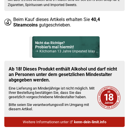
Zigaretten, Spirituosen und Imported Sweets.
Beim Kauf dieses Artikels erhalten Sie
40,4
Steamcoins
gutgeschrieben.
Nicht das Richtige?
Probier's mal hiermit!
Kilchoman 13 Jahre Unpeated Islay Single Malt Scotch Whisky 54,5% Vol. 700ml
Bock auf was Neues?
Check das mal!
Ab 18! Dieses Produkt enthält Alkohol und darf nicht
Hayman´s Gently Cask Rested Gin 41,3% 700ml
an Personen unter dem gesetzlichen Mindestalter
abgegeben werden.
Du willst Kröten sparen?
Eine Lieferung an Minderjährige ist nicht möglich. Mit
Schau mal hier!
Ihrer Bestellung bestätigen Sie, dass Sie das
Dovpo Ayce Pro Pod System Kit Schwarz
gesetzlich vorgeschriebene Mindestalter haben.
Bitte seien Sie verantwortungsvoll im Umgang mit
diesem Artikel.
Weitere Informationen unter
kenn-dein-limit.info