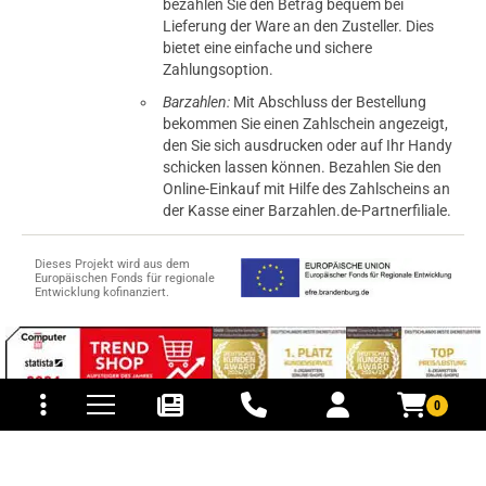
bezahlen Sie den Betrag bequem bei
Lieferung der Ware an den Zusteller. Dies
bietet eine einfache und sichere
Zahlungsoption.
Barzahlen:
Mit Abschluss der Bestellung
bekommen Sie einen Zahlschein angezeigt,
den Sie sich ausdrucken oder auf Ihr Handy
schicken lassen können. Bezahlen Sie den
Online-Einkauf mit Hilfe des Zahlscheins an
der Kasse einer Barzahlen.de-Partnerfiliale.
Dieses Projekt wird aus dem
Europäischen Fonds für regionale
Entwicklung kofinanziert.
tomaten
fer- und Versandkosten
0
© 2015-2026 PB-ViGoods GmbH
*Preise inkl. Mehrwertsteuer, zzgl.
Versandkosten
.