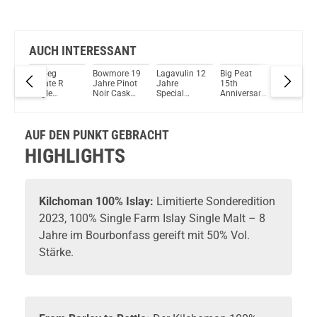
AUCH INTERESSANT
s 30
Ardbeg
Bowmore 19
Lagavulin 12
Big Peat
Lagavul
ew
Private R
Jahre Pinot
Jahre
15th
Distillers
n
Single
Noir Cask
Special
Anniversary
Edition 
e
Oloroso
Finish Single
Release
Edition Islay
Single M
y
Cask No.
Malt Scotch
2025 Single
Blended Malt
Scotch
n
1565 51%
Whisky 43%
Malt Scotch
Scotch
Whisky 
alt
AUF DEN PUNKT GEBRACHT
Vol. 700ml
Vol. 700ml
Whisky
Whisky 50%
Vol. 70
56,5% Vol.
Vol. 700ml
HIGHLIGHTS
700ml
l.
Kilchoman
100% Islay:
Limitierte Sonderedition
2023, 100% Single Farm Islay Single Malt – 8
Jahre im Bourbonfass gereift mit 50% Vol.
Stärke.