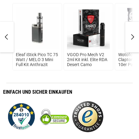
.5S+
Eleaf iStick Pico TC 75
VGOD Pro Mech V2
Wotofo Fu
Watt / MELO 3 Mini
2ml Kit inkl. Elite RDA
Clapton Pr
Full Kit Anthrazit
Desert Camo
10er Pack
Fertigwick
EINFACH
UND SICHER
EINKAUFEN