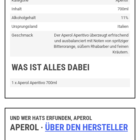
Kategorie
Aperitif
Inhalt
700ml
Alkoholgehalt
11%
Ursprungsland
Italien
Geschmack
Der Aperol Aperitivo überzeugt erfrischend
und ausbalanciert mit Noten von spritziger
Bitterorange, süßem Rhabarber und feinen
Kräutern.
WAS IST ALLES DABEI
1 x Aperol Aperitivo 700ml
UND WER HATS ERFUNDEN, APEROL
APEROL ·
ÜBER DEN HERSTELLER