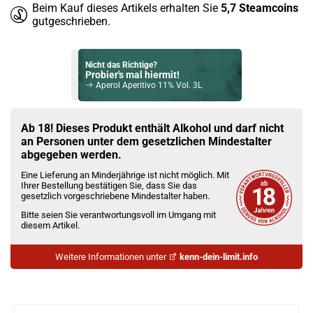
Beim Kauf dieses Artikels erhalten Sie
5,7
Steamcoins
gutgeschrieben.
Nicht das Richtige?
Probier's mal hiermit!
Aperol Aperitivo 11% Vol. 3L
Bock auf was Neues?
Check das mal!
Ab 18! Dieses Produkt enthält Alkohol und darf nicht
Compass Box Spice Tree Blended Malt Whisky 46% Vol. 700ml
an Personen unter dem gesetzlichen Mindestalter
abgegeben werden.
Du willst Kröten sparen?
Eine Lieferung an Minderjährige ist nicht möglich. Mit
Schau mal hier!
Ihrer Bestellung bestätigen Sie, dass Sie das
Dovpo Ayce Pro Pod System Kit Silber
gesetzlich vorgeschriebene Mindestalter haben.
Bitte seien Sie verantwortungsvoll im Umgang mit
diesem Artikel.
Weitere Informationen unter
kenn-dein-limit.info