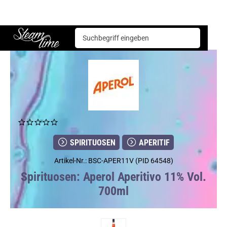
Spirituosen
Aperitif
Aperol Aperitivo 11% Vol. 700ml
Steam time
SPIRITUOSEN
APERITIF
Artikel-Nr.: BSC-APER11V (PID 64548)
Spirituosen: Aperol Aperitivo 11% Vol.
700ml