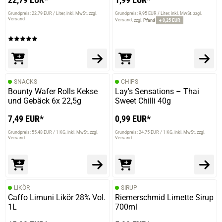
Grundpreis: 22,79 EUR / Liter
inkl. MwSt. zzgl.
Grundpreis: 9,95 EUR / Liter
inkl. MwSt. zzgl.
Versand
Versand
zzgl.
Pfand
+ 0,25 EUR
SNACKS
CHIPS
Bounty Wafer Rolls Kekse
Lay's Sensations – Thai
und Gebäck 6x 22,5g
Sweet Chilli 40g
7,49 EUR*
0,99 EUR*
Grundpreis: 55,48 EUR / 1 KG
inkl. MwSt. zzgl.
Grundpreis: 24,75 EUR / 1 KG
inkl. MwSt. zzgl.
Versand
Versand
LIKÖR
SIRUP
Caffo Limuni Likör 28% Vol.
Riemerschmid Limette Sirup
1L
700ml