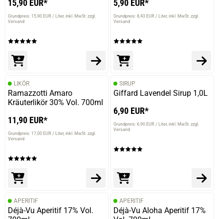
15,90 EUR*
5,90 EUR*
Grundpreis: 15,90 EUR / Liter
inkl. MwSt. zzgl.
Grundpreis: 8,43 EUR / Liter
inkl. MwSt. zzgl.
Versand
Versand
LIKÖR
SIRUP
Ramazzotti Amaro
Giffard Lavendel Sirup 1,0L
Kräuterlikör 30% Vol. 700ml
6,90 EUR*
11,90 EUR*
Grundpreis: 6,90 EUR / Liter
inkl. MwSt. zzgl.
Versand
Grundpreis: 17,00 EUR / Liter
inkl. MwSt. zzgl.
Versand
APERITIF
APERITIF
Déjà-Vu Aperitif 17% Vol.
Déjà-Vu Aloha Aperitif 17%