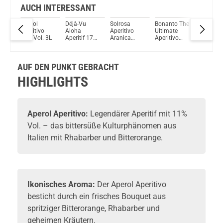
AUCH INTERESSANT
Aperol
Déjà-Vu
Solrosa
Bonanto The
The
ritif
Aperitivo
Aloha
Aperitivo
Ultimate
Illusioni
11% Vol. 3L
Aperitif 17%
Aranica
Aperitivo
Azzurin
Vol. 700ml
Rossa 15%
22% Vol.
Aperitiv
Vol. 700ml
750ml
11% Vol.
700ml
AUF DEN PUNKT GEBRACHT
HIGHLIGHTS
Aperol
Aperitivo:
Legendärer
Aperitif
mit 11%
Vol. – das bittersüße Kulturphänomen aus
Italien mit Rhabarber und Bitterorange.
Ikonisches Aroma:
Der Aperol Aperitivo
besticht durch ein frisches Bouquet aus
spritziger Bitterorange, Rhabarber und
geheimen Kräutern.