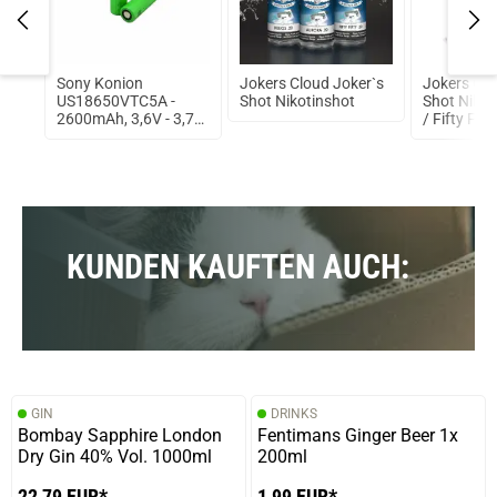
Hole
Sony Konion
Jokers Cloud Joker`s
Jokers Clo
ml
US18650VTC5A -
Shot Nikotinshot
Shot Nikot
2600mAh, 3,6V - 3,7V
/ Fifty Fift
Flat Top 35A
ungeschützt
KUNDEN KAUFTEN AUCH:
GIN
DRINKS
Bombay Sapphire London
Fentimans Ginger Beer 1x
Dry Gin 40% Vol. 1000ml
200ml
22,79 EUR*
1,99 EUR*