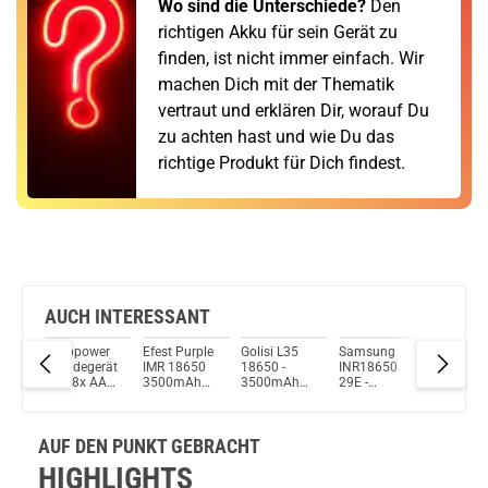
Wo sind die Unterschiede?
Den
richtigen Akku für sein Gerät zu
finden, ist nicht immer einfach. Wir
machen Dich mit der Thematik
vertraut und erklären Dir, worauf Du
zu achten hast und wie Du das
richtige Produkt für Dich findest.
AUCH INTERESSANT
4
Keeppower
Efest Purple
Golisi L35
Samsung
Efest Pu
t
I8 Ladegerät
IMR 18650
18650 -
INR18650
IMR1850
inkl. 8x AA
3500mAh
3500mAh
29E -
1000mA
1.5V
3,6V - 3,7V
3,7V Flat
2900mAh
15A (Plu
3600mWh
Li-Ionen
Top 10A
3,7V Lithium
flach)
Li-Ion Akku
(FlatTop)
ungeschützt
Ionen Akku
ungesch
AUF DEN PUNKT GEBRACHT
ungeschützt
HIGHLIGHTS