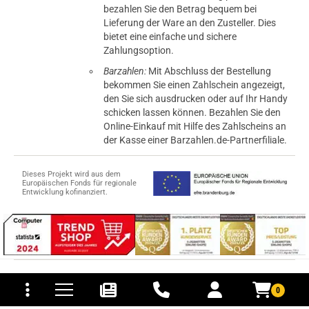
bezahlen Sie den Betrag bequem bei
Lieferung der Ware an den Zusteller. Dies
bietet eine einfache und sichere
Zahlungsoption.
Barzahlen:
Mit Abschluss der Bestellung
bekommen Sie einen Zahlschein angezeigt,
den Sie sich ausdrucken oder auf Ihr Handy
schicken lassen können. Bezahlen Sie den
Online-Einkauf mit Hilfe des Zahlscheins an
der Kasse einer Barzahlen.de-Partnerfiliale.
Dieses Projekt wird aus dem
Europäischen Fonds für regionale
Entwicklung kofinanziert.
tomaten
fer- und Versandkosten
© 2015-2026 PB-ViGoods GmbH
0
*Preise inkl. Mehrwertsteuer, zzgl.
Versandkosten
.