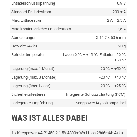
Entladeschlussspannung
0,9 V
Standard-Entladestrom
200 mA
Max. Entladestrom
2 A – 2,5 A
Max. kontinuierlicher Entladestrom
2,5 A
Abmessungen
Ø 14,2 × 50,6 mm
Gewicht /Akku
20 g
Betriebstemperatur
Laden 0 °C – +45 °C, Entladen -20 °C
– +60 °C
Lagerung (max. 1 Monat)
-20 °C – +50 °C
Lagerung (max. 3 Monate)
-20 °C – +40 °C
Lagerung (über 1 Jahr)
-20 °C – +25 °C
Sicherheitsfeatures
Integrierte Schutzschaltung (PCM)
Ladegeräte Empfehlung
Keeppower i4 / i8 kompatibel
WAS IST ALLES DABEI
1 x Keeppower AA P1450I2 1.5V 4300mWh Li-Ion 2866mAh Akku