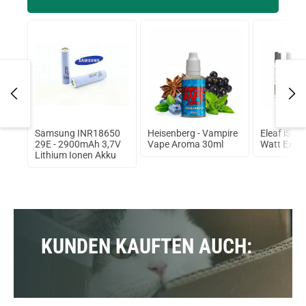
omb
Samsung INR18650
Heisenberg - Vampire
Eleaf iStic
ma
29E - 2900mAh 3,7V
Vape Aroma 30ml
Watt Expre
Lithium Ionen Akku
KUNDEN KAUFTEN AUCH: