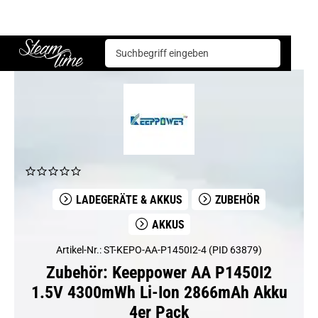
Zubehör
Ladegeräte & Akkus
Akkus
Keeppower AA P1450I2 1.5V 4300mWh Li-Ion 2866mAh Akku 4er Pack
Steam time
LADEGERÄTE & AKKUS
ZUBEHÖR
AKKUS
Artikel-Nr.: ST-KEPO-AA-P1450I2-4 (PID 63879)
Zubehör: Keeppower AA P1450I2
1.5V 4300mWh Li-Ion 2866mAh Akku
4er Pack