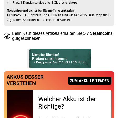
Platz 1 Kundenservice aller E-Zigarettenshops
Sorgenfrei und sicher bei Steam-Time einkaufen
Mit über 25.000 Artikeln und 6 Filialen sind wir seit 2015 Dein Shop für E-
Zigaretten, Spirituosen und Imported Sweets.
Beim Kauf dieses Artikels erhalten Sie
5,7
Steamcoins
gutgeschrieben.
Nicht das Richtige?
Probier's mal hiermit!
Keeppower AA P1450I3 1.5V 4700mWh Li-Ion 3133mAh Akku 4er Pack
Bock auf was Neues?
AKKUS BESSER
Check das mal!
ZUM AKKU-LEITFADEN
VERSTEHEN
XTAR AA 1.5V 4150mWh Li-Ion Akku 2500mAh 4er Pack
Du willst Kröten sparen?
Welcher Akku ist der
Schau mal hier!
OneVape Air MOD 60 1500mAh 6,0ml Pod Kit Blau
Richtige?