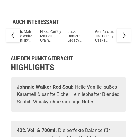
AUCH INTERESSANT
Säntis Malt
Nikka Coffey
Jack
Glenfarclas
Cardhu 
e
Snow White
Malt Single
Daniel's
The Family
Jahre Si
 –
IX Whisky
Grain
Legacy
Casks
Malt Sco
48% Vol.
Whisky 45%
Edition No.3
Vintage
Whisky 
500ml
Vol. 700ml
Tennessee
1980 Single
Vol. 70
Whiskey
Malt Scotch
AUF DEN PUNKT GEBRACHT
43% Vol.
Whisky
43%
700ml
46,7% Vol.
HIGHLIGHTS
ml
700ml
Johnnie Walker
Red Soul:
Helle Vanille, süßes
Karamell & sanfte Eiche – ein lebhafter Blended
Scotch Whisky ohne rauchige Noten.
40% Vol. & 700ml:
Die perfekte Balance für