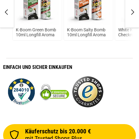
K-Boom Green Bomb
K-Boom Salty Bomb
White King
n
10ml Longfill Aroma
10ml Longfill Aroma
Checkmat
EINFACH
UND SICHER
EINKAUFEN
Käuferschutz bis 20.000 €
mit Trusted Shops Plus