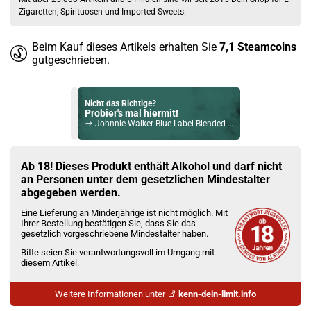
Zigaretten, Spirituosen und Imported Sweets.
Beim Kauf dieses Artikels erhalten Sie
7,1
Steamcoins
gutgeschrieben.
Nicht das Richtige?
Probier's mal hiermit!
Johnnie Walker Blue Label Blended Scotch Whisky 40% Vol. 700ml
Bock auf was Neues?
Check das mal!
Ab 18! Dieses Produkt enthält Alkohol und darf nicht
Rum Malecon 25 Jahre Reserva Superior Rum 40% Vol. 700ml
an Personen unter dem gesetzlichen Mindestalter
abgegeben werden.
Du willst Kröten sparen?
Eine Lieferung an Minderjährige ist nicht möglich. Mit
Schau mal hier!
Ihrer Bestellung bestätigen Sie, dass Sie das
Dovpo Ayce Pro Pod System Kit Schwarz
gesetzlich vorgeschriebene Mindestalter haben.
Bitte seien Sie verantwortungsvoll im Umgang mit
diesem Artikel.
Weitere Informationen unter
kenn-dein-limit.info