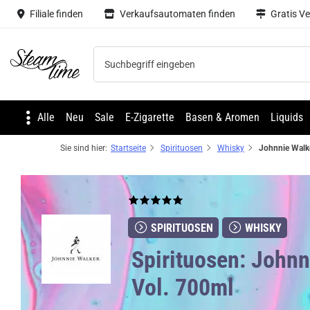
Filiale finden
Verkaufsautomaten finden
Gratis V
Steam time
Alle
Neu
Sale
E-Zigarette
Basen & Aromen
Liquids
Sie sind hier:
Startseite
Spirituosen
Whisky
SPIRITUOSEN
WHISKY
Spirituosen: John
Vol. 700ml