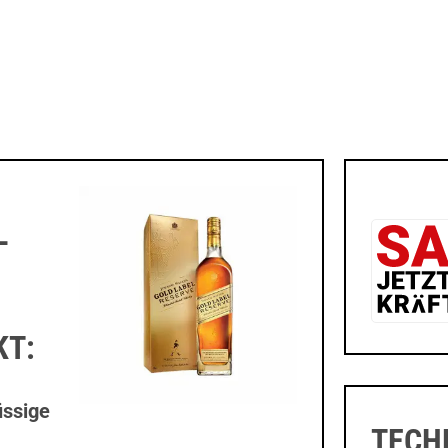
L
KT:
üssige
TECH