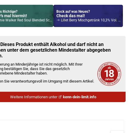
s Richtige?
Bock auf was Neues?
's mal hiermit!
Check das mal!
alker Red Soul Blended Scotch Whisky 40% Vol. 700ml
Lillet Berry Mischgetränk 10,3% Vol. 3x 200ml
Kröten sparen?
l hier!
yce Pro Pod System Kit Silber
 Dieses Produkt enthält Alkohol und darf nicht an
en unter dem gesetzlichen Mindestalter abgegeben
n.
erung an Minderjährige ist nicht möglich. Mit Ihrer
ng bestätigen Sie, dass Sie das gesetzlich
riebene Mindestalter haben.
ien Sie verantwortungsvoll im Umgang mit diesem Artikel.
Weitere Informationen unter
kenn-dein-limit.info