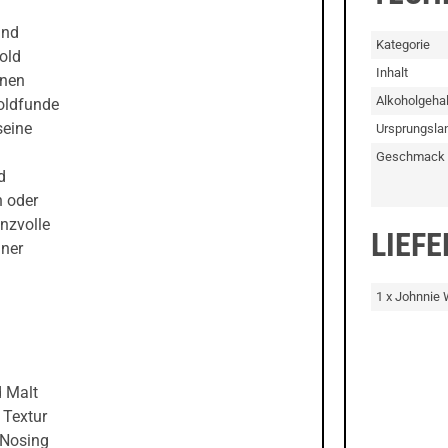
und
Kategorie
old
Inhalt
inen
Alkoholgehal
oldfunde
seine
Ursprungsla
Geschmack
d
n oder
anzvolle
LIEF
iner
1 x Johnnie 
d Malt
 Textur
 Nosing