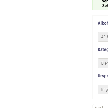
ve
Se
Alkoh
40 
Kate
Ble
Ursp
Eng
Anzahl