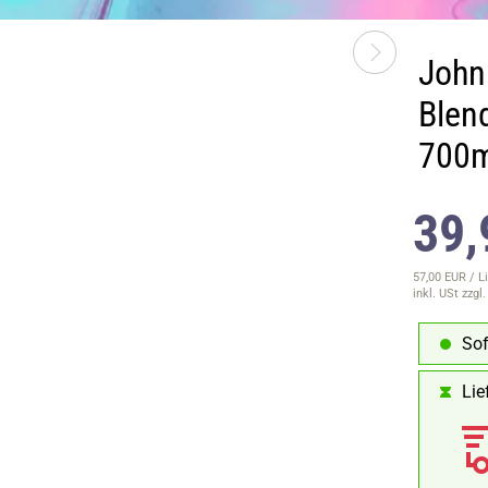
John
Blen
700m
39,
57,00 EUR / Li
inkl. USt
zzgl
Sof
Lie