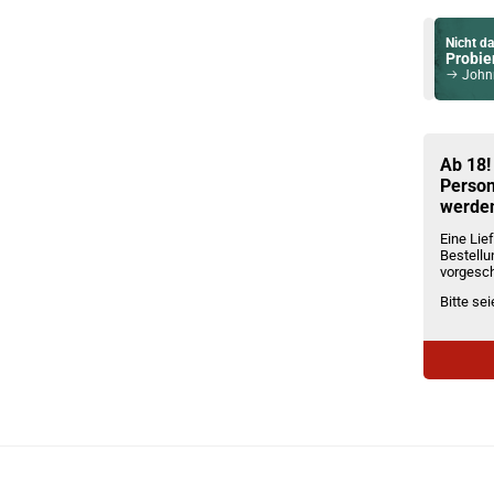
Nicht da
Probier
Johnnie W
Du willst 
Schau ma
Dovpo A
Ab 18!
Person
werde
Eine Lief
Bestellu
vorgesch
Bitte se