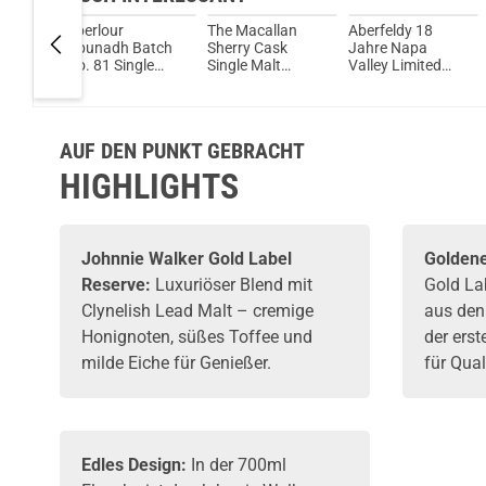
’s
Aberlour
The Macallan
Aberfeldy 18
h
A'bunadh Batch
Sherry Cask
Jahre Napa
raight
No. 81 Single
Single Malt
Valley Limited
% Vol.
Malt Scotch
Scotch Whisky 12
Edition Single
Whisky 61,6%
Jahre 40% Vol.
Malt Whisky 43%
Vol. 700ml
700ml inkl.
Vol. 700ml
Geschenkverpackung
AUF DEN PUNKT GEBRACHT
HIGHLIGHTS
Johnnie Walker
Gold Label
Goldene
Reserve:
Luxuriöser Blend mit
Gold La
Clynelish Lead Malt – cremige
aus den
Honignoten, süßes Toffee und
der ers
milde Eiche für Genießer.
für Qual
Edles Design:
In der 700ml