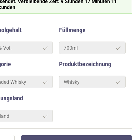
rsendet.
Verbleibende Zeit:
9 Stunden 17 Minuten 10
kunden
olgehalt
Füllmenge
% Vol.
700ml
gorie
Produktbezeichnung
nded Whisky
Whisky
rungsland
land