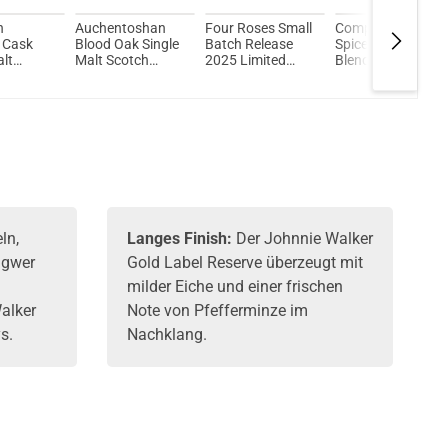
n
Auchentoshan
Four Roses Small
Compass Box
 Cask
Blood Oak Single
Batch Release
Spice Tree
alt
Malt Scotch
2025 Limited
Blended Malt
Whisky
Whisky 46% Vol.
Edition Kentucky
Whisky 46% Vol.
 700ml
700ml
Straight Bourbon
700ml
Whiskey 54,5%
Vol. 700ml
ln,
Langes Finish:
Der Johnnie Walker
ngwer
Gold Label Reserve überzeugt mit
milder Eiche und einer frischen
alker
Note von Pfefferminze im
ys
.
Nachklang.