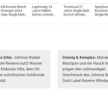
Kilchoman Batch
Laphroaig 14
Tomintoul 21
Speybur
Strength 2024
Jahre Willem
Jahre Single Malt
Bourbon
Islay Single Malt
Dafoe Limited
Scotch Whisky
Single M
Scotch Whisky
Edition Single
40% Vol. 700ml
Scotch 
57% Vol. 700ml
Malt Scotch
40% Vol.
Whisky 53,7%
Vol. 700ml
s Erbe:
Johnnie Walker
Cremig & Komplex:
Mande
bel Reserve nutzt Wasser
Marzipan und ein Hauch I
 Kildonan Hills, dem Ort
prägen den vollmundigen
ten schottischen Goldfunde
Geschmack des Johnnie W
ität.
Gold Label Reserve
Whisk