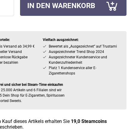
IN DEN WARENKORB
rteile:
Vielfach ausgzeichnet:
is Versand ab 34,99 €
Bewertet als „Ausgezeichnet” auf Trustami
eller Versand
Ausgezeichneter Trend Shop 2024
tenlose Rückgabe
Ausgezeichneter Kundenservice und
er bezahlen
Kundenzufriedenheit
Platz 1 Kundenservice aller E-
Zigarettenshops
rei und sicher bei Steam-Time einkaufen
 25.000 Artikeln und 6 Filialen sind wir
5 Dein Shop für E-Zigaretten, Spirituosen
orted Sweets.
 Kauf dieses Artikels erhalten Sie
19,0
Steamcoins
eschrieben.