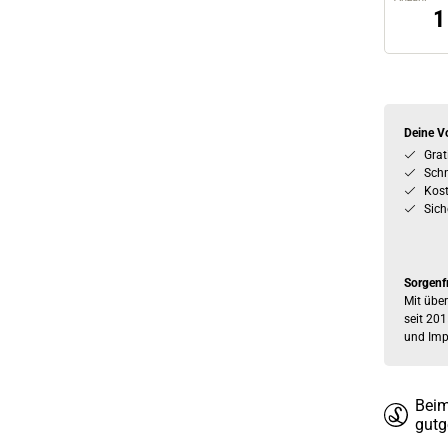
Deine Vo
Grat
Schn
Kos
Sich
Sorgenf
Mit über
seit 201
und Imp
Beim
gutg