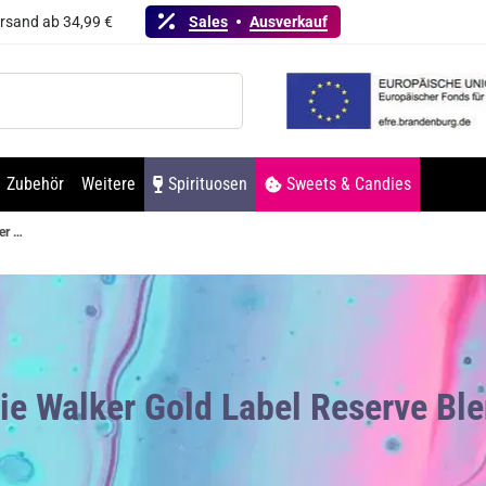
ersand ab 34,99 €
Sales
Ausverkauf
Zubehör
Weitere
Spirituosen
Sweets & Candies
Johnnie Walker Gold Label Reserve Blended Scotch Whisky 40% Vol. 700ml
nie Walker Gold Label Reserve B