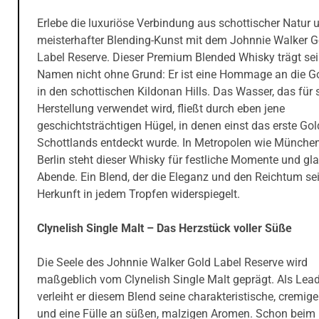
Erlebe die luxuriöse Verbindung aus schottischer Natur 
meisterhafter Blending-Kunst mit dem Johnnie Walker G
Label Reserve. Dieser Premium Blended Whisky trägt se
Namen nicht ohne Grund: Er ist eine Hommage an die G
in den schottischen Kildonan Hills. Das Wasser, das für 
Herstellung verwendet wird, fließt durch eben jene
geschichtsträchtigen Hügel, in denen einst das erste Gol
Schottlands entdeckt wurde. In Metropolen wie Münche
Berlin steht dieser Whisky für festliche Momente und gl
Abende. Ein Blend, der die Eleganz und den Reichtum se
Herkunft in jedem Tropfen widerspiegelt.
Clynelish Single Malt – Das Herzstück voller Süße
Die Seele des Johnnie Walker Gold Label Reserve wird
maßgeblich vom Clynelish Single Malt geprägt. Als Lea
verleiht er diesem Blend seine charakteristische, cremige
und eine Fülle an süßen, malzigen Aromen. Schon beim