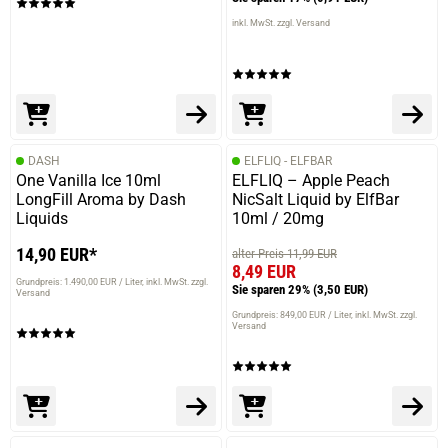
inkl. MwSt. zzgl. Versand
DASH
ELFLIQ - ELFBAR
One Vanilla Ice 10ml
ELFLIQ – Apple Peach
LongFill Aroma by Dash
NicSalt Liquid by ElfBar
Liquids
10ml / 20mg
14,90 EUR*
alter Preis 11,99 EUR
8,49 EUR
Grundpreis: 1.490,00 EUR / Liter
inkl. MwSt. zzgl.
Sie sparen 29%
(3,50 EUR)
Versand
Grundpreis: 849,00 EUR / Liter
inkl. MwSt. zzgl.
Versand