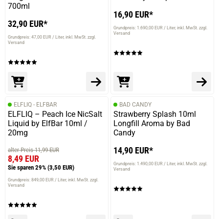
700ml
16,90 EUR*
32,90 EUR*
Grundpreis: 1.690,00 EUR / Liter
inkl. MwSt. zzgl.
Versand
Grundpreis: 47,00 EUR / Liter
inkl. MwSt. zzgl.
Versand
ELFLIQ - ELFBAR
BAD CANDY
ELFLIQ – Peach Ice NicSalt
Strawberry Splash 10ml
Liquid by ElfBar 10ml /
Longfill Aroma by Bad
20mg
Candy
14,90 EUR*
alter Preis 11,99 EUR
8,49 EUR
Grundpreis: 1.490,00 EUR / Liter
inkl. MwSt. zzgl.
Sie sparen 29%
(3,50 EUR)
Versand
Grundpreis: 849,00 EUR / Liter
inkl. MwSt. zzgl.
Versand