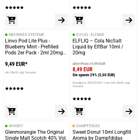
MEHRWEG SYSTEME
ELFLIQ - ELFBAR
Linvo Pod Lite Plus -
ELFLIQ – Cola NicSalt
Blueberry Mint - Prefilled
Liquid by ElfBar 10ml /
Pods 2er Pack - 2ml 20mg
20mg
NicSalt
9,49 EUR*
alter Preis 11,99 EUR
8,49 EUR
inkl. MwSt. zzgl. Versand
Sie sparen 29%
(3,50 EUR)
Grundpreis: 849,00 EUR / Liter
inkl. MwSt. zzgl.
Versand
WHISKY
DAMPFDIDAS
Glenmorangie The Original
Sweet Donut 10ml Longfill
Single Malt Scotch 40% Vol.
Aroma by Dampfdidas