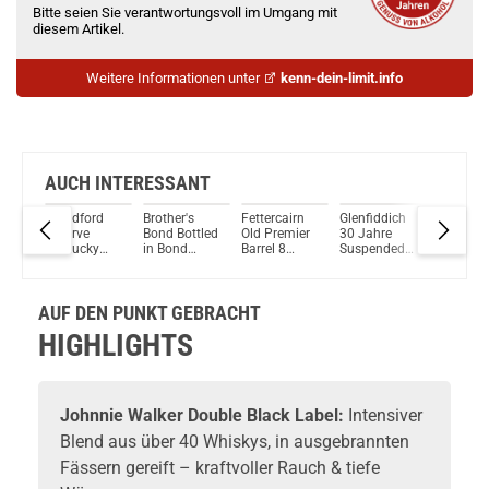
Bitte seien Sie verantwortungsvoll im Umgang mit
diesem Artikel.
Weitere Informationen unter
kenn-dein-limit.info
AUCH INTERESSANT
ddich
Woodford
Brother's
Fettercairn
Glenfiddich
Four Ro
Reserve
Bond Bottled
Old Premier
30 Jahre
Single Ba
e
Kentucky
in Bond
Barrel 8
Suspended
Bourbon
012
Straight
Straight
Jahre Single
Time Edition
Whiskey
alt
Double
Bourbon
Malt Scotch
2022 Single
50% Vol.
Oaked
Whiskey
Whisky 46%
Malt Scotch
700ml
AUF DEN PUNKT GEBRACHT
Whiskey
50% Vol.
Vol. 700ml
Whisky 43%
l.
43,2% Vol
700ml
Vol. 700ml
HIGHLIGHTS
700ml
Johnnie Walker
Double Black Label:
Intensiver
Blend aus über 40
Whiskys
, in ausgebrannten
Fässern gereift – kraftvoller Rauch & tiefe