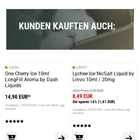
Ein sehr sehr guter Whisky\nVollmundig,\nEin bisschen
rauchig\nEin Genuss
KUNDEN KAUFTEN AUCH:
DASH
LINVO
One Cherry Ice 10ml
Lychee Ice NicSalt Liquid by
LongFill Aroma by Dash
Linvo 10ml / 20mg
Liquids
alter Preis 9,90 EUR
8,49 EUR
14,90 EUR*
Sie sparen 14%
(1,41 EUR)
Grundpreis: 1.490,00 EUR / Liter
inkl. MwSt. zzgl.
Versand
Grundpreis: 849,00 EUR / Liter
inkl. MwSt. zzgl.
Versand