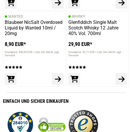
WANTED
WHISKY
Blaubeer NicSalt Overdosed
Glenfiddich Single Malt
Liquid by Wanted 10ml /
Scotch Whisky 12 Jahre
20mg
40% Vol. 700ml
8,90 EUR*
29,90 EUR*
Grundpreis: 890,00 EUR / Liter
inkl. MwSt. zzgl.
Grundpreis: 42,71 EUR / Liter
inkl. MwSt. zzgl.
Versand
Versand
EINFACH
UND SICHER
EINKAUFEN