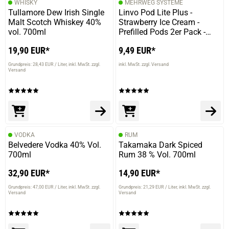
WHISKY
MEHRWEG SYSTEME
Tullamore Dew Irish Single
Linvo Pod Lite Plus -
Malt Scotch Whiskey 40%
Strawberry Ice Cream -
vol. 700ml
Prefilled Pods 2er Pack -
2ml 20mg NicSalt
19,90 EUR*
9,49 EUR*
Grundpreis: 28,43 EUR / Liter
inkl. MwSt. zzgl.
inkl. MwSt. zzgl. Versand
Versand
VODKA
RUM
Belvedere Vodka 40% Vol.
Takamaka Dark Spiced
700ml
Rum 38 % Vol. 700ml
32,90 EUR*
14,90 EUR*
Grundpreis: 47,00 EUR / Liter
inkl. MwSt. zzgl.
Grundpreis: 21,29 EUR / Liter
inkl. MwSt. zzgl.
Versand
Versand