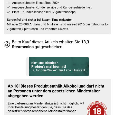
Ausgezeichneter Trend Shop 2024
Ausgezeichneter Kundenservice und Kundenzufriedenheit
Platz 1 Kundenservice aller E-Zigarettenshops
Sorgenfrei und sicher bei Steam-Time einkaufen
Mit über 25.000 Artikeln und 6 Filialen sind wir seit 2015 Dein Shop für E-
Zigaretten, Spirituosen und Imported Sweets.
Beim Kauf dieses Artikels erhalten Sie
13,3
Steamcoins
gutgeschrieben.
Nicht das Richtige?
Probier's mal hiermit!
Johnnie Walker Blue Label Elusive Umami Edition Blended Scotch Whisky 43% Vol. 700ml
Bock auf was Neues?
Check das mal!
Ab 18! Dieses Produkt enthält Alkohol und darf nicht
Keller’s Dry Distilled Gin vielseitiger Premium Gin aus 66 Botanicals 35% - 500ml
an Personen unter dem gesetzlichen Mindestalter
abgegeben werden.
Du willst Kröten sparen?
Eine Lieferung an Minderjährige ist nicht möglich. Mit
Schau mal hier!
Ihrer Bestellung bestätigen Sie, dass Sie das
Asvape Touch Pod System 1,5ml 500mAh Kit Rose-Gold
gesetzlich vorgeschriebene Mindestalter haben.