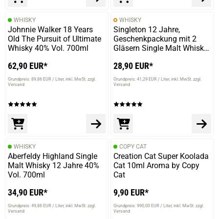
WHISKY
WHISKY
Johnnie Walker 18 Years
Singleton 12 Jahre,
Old The Pursuit of Ultimate
Geschenkpackung mit 2
Whisky 40% Vol. 700ml
Gläsern Single Malt Whisky
40% 700ml
62,90 EUR*
28,90 EUR*
Grundpreis: 89,86 EUR / Liter
inkl. MwSt. zzgl.
Grundpreis: 41,29 EUR / Liter
inkl. MwSt. zzgl.
Versand
Versand
WHISKY
COPY CAT
Aberfeldy Highland Single
Creation Cat Super Koolada
Malt Whisky 12 Jahre 40%
Cat 10ml Aroma by Copy
Vol. 700ml
Cat
34,90 EUR*
9,90 EUR*
Grundpreis: 49,86 EUR / Liter
inkl. MwSt. zzgl.
Grundpreis: 990,00 EUR / Liter
inkl. MwSt. zzgl.
Versand
Versand