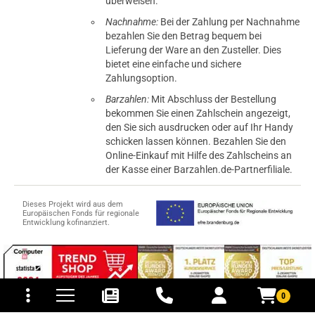
überweisen.
Nachnahme:
Bei der Zahlung per Nachnahme
bezahlen Sie den Betrag bequem bei
Lieferung der Ware an den Zusteller. Dies
bietet eine einfache und sichere
Zahlungsoption.
Barzahlen:
Mit Abschluss der Bestellung
bekommen Sie einen Zahlschein angezeigt,
den Sie sich ausdrucken oder auf Ihr Handy
schicken lassen können. Bezahlen Sie den
Online-Einkauf mit Hilfe des Zahlscheins an
der Kasse einer Barzahlen.de-Partnerfiliale.
Dieses Projekt wird aus dem
Europäischen Fonds für regionale
Entwicklung kofinanziert.
tomaten
fer- und Versandkosten
0
© 2015-2026 PB-ViGoods GmbH