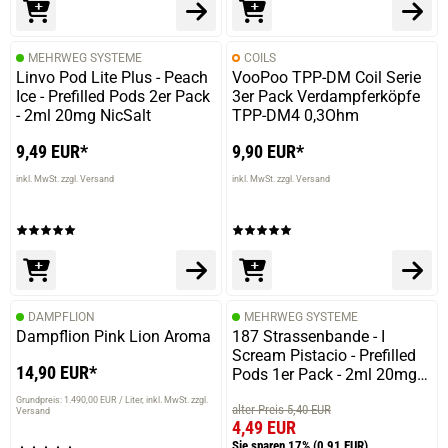
prev
next
MEHRWEG SYSTEME
COILS
Linvo Pod Lite Plus - Peach
VooPoo TPP-DM Coil Serie
Ice - Prefilled Pods 2er Pack
3er Pack Verdampferköpfe
- 2ml 20mg NicSalt
TPP-DM4 0,3Ohm
9,49 EUR*
9,90 EUR*
inkl. MwSt. zzgl. Versand
inkl. MwSt. zzgl. Versand
DAMPFLION
MEHRWEG SYSTEME
Dampflion Pink Lion Aroma
187 Strassenbande - I
Scream Pistacio - Prefilled
14,90 EUR*
Pods 1er Pack - 2ml 20mg
NicSalt
Grundpreis: 1.490,00 EUR / Liter
inkl. MwSt. zzgl.
alter Preis 5,40 EUR
Versand
4,49 EUR
Sie sparen 17%
(0,91 EUR)