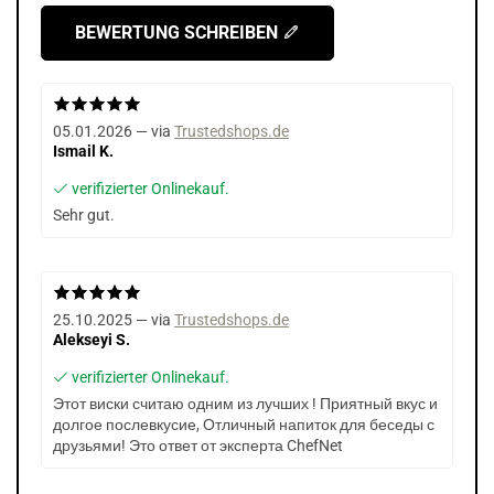
BEWERTUNG SCHREIBEN
05.01.2026 — via
Trustedshops.de
Ismail K.
verifizierter Onlinekauf.
Sehr gut.
25.10.2025 — via
Trustedshops.de
Alekseyi S.
verifizierter Onlinekauf.
Этот виски считаю одним из лучших ! Приятный вкус и
долгое послевкусие, Отличный напиток для беседы с
друзьями! Это ответ от эксперта ChefNet