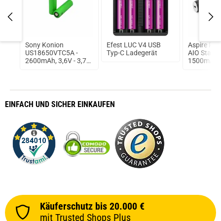
DA
Sony Konion
Efest LUC V4 USB
Aspire Po
r
US18650VTC5A -
Typ-C Ladegerät
AIO Starter
2600mAh, 3,6V - 3,7V
1500mAh
Flat Top 35A
ungeschützt
EINFACH
UND SICHER
EINKAUFEN
Käuferschutz bis 20.000 €
mit Trusted Shops Plus