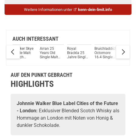
Weitere Informationen unter
kenn-dein-limit.info
AUCH INTERESSANT
an
Talisker Skye
Arran 25
Royal
Bruichladdich
Bruichla
slay
Single Malt
Years Old
Brackla 25
Octomore
Octomor
alt
Scotch
Single Malt
Jahre Single
16.4 Single
Single M
Whisky
Scotch
Malt Scotch
Malt Scotch
Scotch
46%
45,8% Vol.
Whisky 46%
Whisky 46%
Whisky
Whisky 
ml
700ml
Vol. 700ml
Vol. 700ml
62,6% Vol.
61,1% Vo
AUF DEN PUNKT GEBRACHT
700ml
700ml
HIGHLIGHTS
Johnnie Walker
Blue Label Cities of the Future
- London:
Exklusiver Blended Scotch Whisky als
Hommage an London mit Noten von Honig &
dunkler Schokolade.