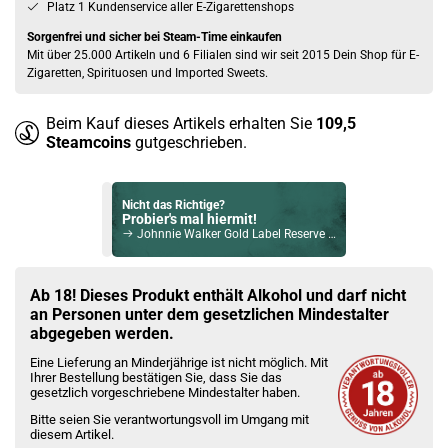
Platz 1 Kundenservice aller E-Zigarettenshops
Sorgenfrei und sicher bei Steam-Time einkaufen
Mit über 25.000 Artikeln und 6 Filialen sind wir seit 2015 Dein Shop für E-
Zigaretten, Spirituosen und Imported Sweets.
Beim Kauf dieses Artikels erhalten Sie
109,5
Steamcoins
gutgeschrieben.
Nicht das Richtige?
Probier's mal hiermit!
Johnnie Walker Gold Label Reserve Blended Scotch Whisky 40% Vol. 700ml
Bock auf was Neues?
Check das mal!
Ab 18! Dieses Produkt enthält Alkohol und darf nicht
Studer Swiss Highland Sloe Gin Cinnamon 26,6% Vol. 700ml
an Personen unter dem gesetzlichen Mindestalter
abgegeben werden.
Du willst Kröten sparen?
Eine Lieferung an Minderjährige ist nicht möglich. Mit
Schau mal hier!
Ihrer Bestellung bestätigen Sie, dass Sie das
Innokin Trine Pod System Kit Rot
gesetzlich vorgeschriebene Mindestalter haben.
Bitte seien Sie verantwortungsvoll im Umgang mit
diesem Artikel.