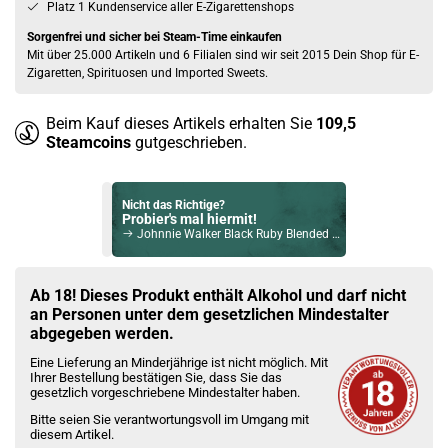
Platz 1 Kundenservice aller E-Zigarettenshops
Sorgenfrei und sicher bei Steam-Time einkaufen
Mit über 25.000 Artikeln und 6 Filialen sind wir seit 2015 Dein Shop für E-
Zigaretten, Spirituosen und Imported Sweets.
Beim Kauf dieses Artikels erhalten Sie
109,5
Steamcoins
gutgeschrieben.
Nicht das Richtige?
Probier's mal hiermit!
Johnnie Walker Black Ruby Blended Scotch Whisky 40% Vol. 700ml
Bock auf was Neues?
Check das mal!
Ab 18! Dieses Produkt enthält Alkohol und darf nicht
Bowmore 30 Jahre 2021 Single Malt Scotch Whisky 45,1% Vol. 700ml
an Personen unter dem gesetzlichen Mindestalter
abgegeben werden.
Du willst Kröten sparen?
Eine Lieferung an Minderjährige ist nicht möglich. Mit
Schau mal hier!
Ihrer Bestellung bestätigen Sie, dass Sie das
Ijoy Luna 1,4ml 350mAh Pod System Kit Rot
gesetzlich vorgeschriebene Mindestalter haben.
Bitte seien Sie verantwortungsvoll im Umgang mit
diesem Artikel.