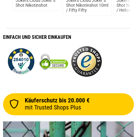
f
Jokers Cloud Joker`s
Jokers Cloud Joker`s
Jokers Clo
l
Shot Nikotinshot
Shot Nikotinshot 10ml
Shot Nikot
/ Fifty Fifty
/ Helios 2
EINFACH
UND SICHER
EINKAUFEN
Käuferschutz bis 20.000 €
mit Trusted Shops Plus