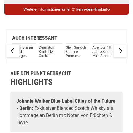
Weitere Informationen unter
kenn-dein-limit.info
AUCH INTERESSANT
e
Glenmorangie
Deanston
Glen Garioch
Aberlour 18
Tamdhu
Grand
Kentucky
8 Jahre
Jahre Single
Quercus
se
Vintage
Cask
Premier
Malt Scotch
Alba
rish
1997 Single
Matured
Barrel Single
Whisky 43%
Distinct
Malt Scotch
Single Malt
Malt Scotch
Vol. 700ml
Single M
Whisky 43%
Scotch
Whisky 46%
Scotch
AUF DEN PUNKT GEBRACHT
Vol. 700ml
Whisky 40%
Vol. 700ml
Whisky 
Vol. 700ml
Vol. 70
HIGHLIGHTS
Johnnie Walker
Blue Label Cities of the Future
- Berlin:
Exklusiver Blended Scotch Whisky als
Hommage an Berlin mit Noten von Früchten &
Eiche.