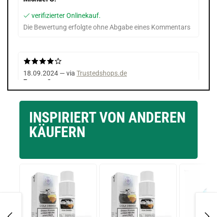
verifizierter Onlinekauf.
Die Bewertung erfolgte ohne Abgabe eines Kommentars
18.09.2024 — via
Trustedshops.de
Evgeny S.
verifizierter Onlinekauf.
Service
INSPIRIERT VON ANDEREN
KÄUFERN
13.04.2024 — via
Trustedshops.de
Adan Hussein I.
verifizierter Onlinekauf.
Ausgezeichneter Geschmack, wenn es aber ohne die
Versandkosten wäre