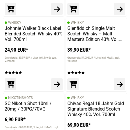
prev
next
WHISKY
WHISKY
Johnnie Walker Black Label
Glenfiddich Single Malt
Blended Scotch Whisky 40%
Scotch Whisky – Malt
Vol. 700ml
Master’s Edition 43% Vol.
700ml
24,90 EUR*
39,90 EUR*
Grundpreis: 35,57 EUR / Liter
inkl. MwSt. zzgl.
Grundpreis: 57,00 EUR / Liter
inkl. MwSt. zzgl.
Versand
Versand
NIKOTINSHOTS
WHISKY
SC Nikotin Shot 10ml /
Chivas Regal 18 Jahre Gold
20mg / 30PG/70VG
Signature Blended Scotch
Whisky 40% Vol. 700ml
6,90 EUR*
69,90 EUR*
Grundpreis: 690,00 EUR / Liter
inkl. MwSt. zzgl.