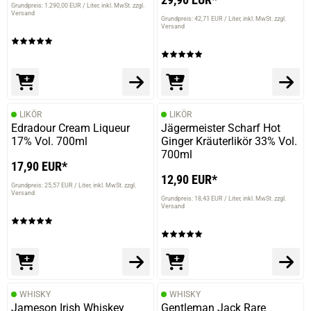
Grundpreis: 1.290,00 EUR / Liter
inkl. MwSt. zzgl.
Versand
Grundpreis: 42,71 EUR / Liter
inkl. MwSt. zzgl.
Versand
LIKÖR
LIKÖR
Edradour Cream Liqueur
Jägermeister Scharf Hot
17% Vol. 700ml
Ginger Kräuterlikör 33% Vol.
700ml
17,90 EUR*
12,90 EUR*
Grundpreis: 25,57 EUR / Liter
inkl. MwSt. zzgl.
Versand
Grundpreis: 18,43 EUR / Liter
inkl. MwSt. zzgl.
Versand
WHISKY
WHISKY
Jameson Irish Whiskey
Gentleman Jack Rare