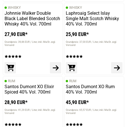
WHISKY
WHISKY
Johnnie Walker Double
Laphroaig Select Islay
Black Label Blended Scotch
Single Malt Scotch Whisky
Whisky 40% Vol. 700ml
40% Vol. 700ml
27,90 EUR*
25,90 EUR*
Grundpreis: 39,86 EUR / Liter
inkl. MwSt. zzgl.
Grundpreis: 37,00 EUR / Liter
inkl. MwSt. zzgl.
Versand
Versand
RUM
RUM
Santos Dumont XO Elixir
Santos Dumont XO Rum
Spiced 40% Vol. 700ml
40% Vol. 700ml
28,90 EUR*
45,90 EUR*
Grundpreis: 41,29 EUR / Liter
inkl. MwSt. zzgl.
Grundpreis: 65,57 EUR / Liter
inkl. MwSt. zzgl.
Versand
Versand