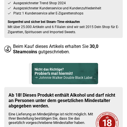
Ausgezeichneter Trend Shop 2024
Ausgezeichneter Kundenservice und Kundenzufriedenheit
Platz 1 Kundenservice aller E-Zigarettenshops
Sorgenfrei und sicher bei Steam-Time einkaufen
Mit über 25.000 Artikeln und 6 Filialen sind wir seit 2015 Dein Shop für E-
Zigaretten, Spirituosen und Imported Sweets.
Beim Kauf dieses Artikels erhalten Sie
30,0
Steamcoins
gutgeschrieben.
Nicht das Richtige?
Probier's mal hiermit!
Johnnie Walker Double Black Label Blended Scotch Whisky 40% Vol. 700ml
Bock auf was Neues?
Check das mal!
Ab 18! Dieses Produkt enthält Alkohol und darf nicht
Ron Malteco 10 Jahre Reserva Añeja Rum 40% Vol. 700ml
an Personen unter dem gesetzlichen Mindestalter
abgegeben werden.
Du willst Kröten sparen?
Eine Lieferung an Minderjährige ist nicht möglich. Mit
Schau mal hier!
Ihrer Bestellung bestätigen Sie, dass Sie das
Ijoy Luna 1,4ml 350mAh Pod System Kit Grün
gesetzlich vorgeschriebene Mindestalter haben.