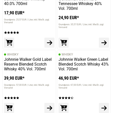
40.0% 700ml
Tennessee Whiskey 40%
Vol. 700ml
17,90 EUR*
24,90 EUR*
Grundpreis: 25,57 EUR / Liter
inkl. MwSt. zzgl.
Versand
Grundpreis: 35,57 EUR / Liter
inkl. MwSt. zzgl.
Versand
WHISKY
WHISKY
Johnnie Walker Gold Label
Johnnie Walker Green Label
Reserve Blended Scotch
Blended Scotch Whisky 43%
Whisky 40% Vol. 700ml
Vol. 700ml
39,90 EUR*
46,90 EUR*
Grundpreis: 57,00 EUR / Liter
inkl. MwSt. zzgl.
Grundpreis: 67,00 EUR / Liter
inkl. MwSt. zzgl.
Versand
Versand