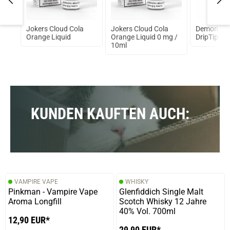
l
Jokers Cloud Cola
Jokers Cloud Cola
Demon Kill
Orange Liquid
Orange Liquid 0 mg /
DripTip 52
10ml
KUNDEN KAUFTEN AUCH:
VAMPIRE VAPE
WHISKY
Pinkman - Vampire Vape
Glenfiddich Single Malt
Aroma Longfill
Scotch Whisky 12 Jahre
40% Vol. 700ml
12,90 EUR*
29,90 EUR*