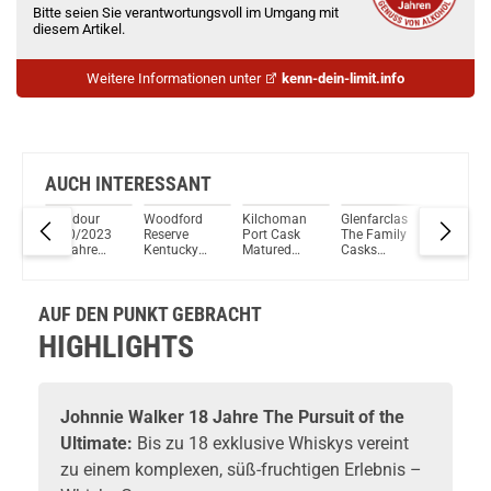
Bitte seien Sie verantwortungsvoll im Umgang mit
diesem Artikel.
Weitere Informationen unter
kenn-dein-limit.info
AUCH INTERESSANT
21
Edradour
Woodford
Kilchoman
Glenfarclas
Edradou
sing
2010/2023
Reserve
Port Cask
The Family
Jahre
No.
13 Jahre
Kentucky
Matured
Casks
2003/2
Whisky
Straight
2024 Islay
Vintage
Amaron
Pinot Noir
Wheat
Single Malt
1988 Single
Dal For
Cask St.
Whiskey
Scotch
Malt Scotch
Romano
AUF DEN PUNKT GEBRACHT
Michael
45,2% Vol.
Whisky 50%
Whisky
Cask #1
Eppan 48,2%
700ml
Vol. 700ml
49,5% Vol.
1005 Sin
HIGHLIGHTS
Vol. 700ml
700ml
Malt Sco
Whisky
50,8% Vo
700ml
Johnnie Walker
18 Jahre The Pursuit of the
Ultimate:
Bis zu 18 exklusive Whiskys vereint
zu einem komplexen, süß-fruchtigen Erlebnis –