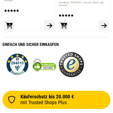
Versand
Grundpreis: 99,86 EUR / Liter
inkl. MwSt. zzgl.
Versand
EINFACH
UND SICHER
EINKAUFEN
Käuferschutz bis 20.000 €
mit Trusted Shops Plus