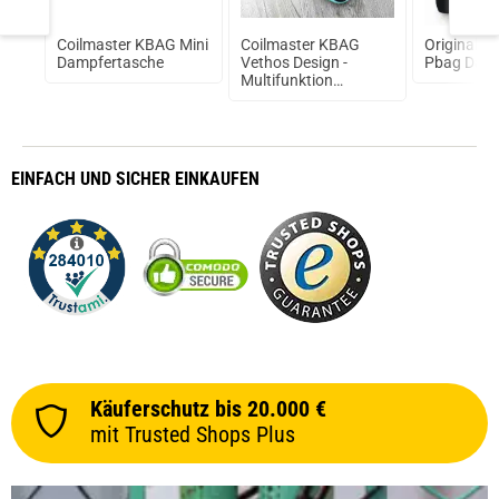
Coilmaster KBAG Mini
Coilmaster KBAG
Original C
u
Dampfertasche
Vethos Design -
Pbag Damp
Multifunktion
Dampfertasche für
Subtank uvm.
EINFACH
UND SICHER
EINKAUFEN
Käuferschutz bis 20.000 €
mit Trusted Shops Plus