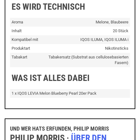
ES WIRD TECHNISCH
Aroma
Melone, Blaubeere
Inhalt
20 Stück
Kompatibel mit
IQOS ILUMA, IQOS ILUMA i
Produktart
Nikotinsticks
Tabakart
Tabakersatz (Substrat aus cellulosebasierten
Fasern)
WAS IST ALLES DABEI
1 x IQOS LEVIA Melon Blueberry Pearl 20er Pack
UND WER HATS ERFUNDEN, PHILIP MORRIS
PHILIP MORRIS ·
ÜBER DEN