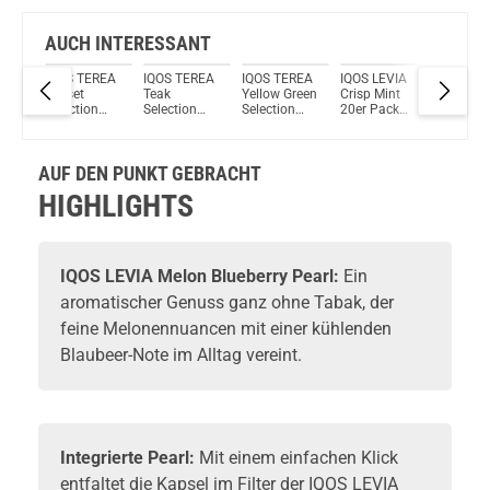
Bock auf was Neues?
Check das mal!
OXVA Xlim C 2ml 900mAh Pod System Kit Blau
AUCH INTERESSANT
IA
IQOS TEREA
IQOS TEREA
IQOS TEREA
IQOS LEVIA
IQOS LE
Du willst Kröten sparen?
0er
Russet
Teak
Yellow Green
Crisp Mint
Dark Ber
Schau mal hier!
Selection
Selection
Selection
20er Pack
20er Pa
Wotofo nexMINI Subohm 4,5ml Tank Verdampfer Silber
icks
20er Pack
20er Pack
20er Pack
Nikotinsticks
Nikotins
Tabaksticks
Tabaksticks
Tabaksticks
AUF DEN PUNKT GEBRACHT
HIGHLIGHTS
IQOS
LEVIA Melon Blueberry Pearl:
Ein
aromatischer Genuss ganz ohne Tabak, der
feine Melonennuancen mit einer kühlenden
Blaubeer-Note im Alltag vereint.
Integrierte Pearl:
Mit einem einfachen Klick
entfaltet die Kapsel im Filter der IQOS LEVIA