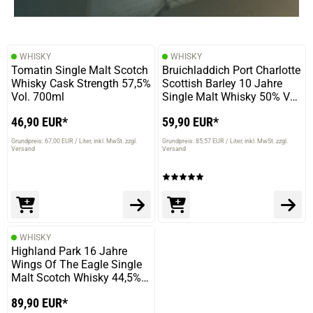
WHISKY
WHISKY
Tomatin Single Malt Scotch
Bruichladdich Port Charlotte
Whisky Cask Strength 57,5%
Scottish Barley 10 Jahre
Vol. 700ml
Single Malt Whisky 50% Vol.
700ml
46,90 EUR*
59,90 EUR*
Grundpreis: 67,00 EUR / Liter
inkl. MwSt. zzgl.
Grundpreis: 85,57 EUR / Liter
inkl. MwSt. zzgl.
Versand
Versand
WHISKY
Highland Park 16 Jahre
Wings Of The Eagle Single
Malt Scotch Whisky 44,5%
Vol. 700ml
89,90 EUR*