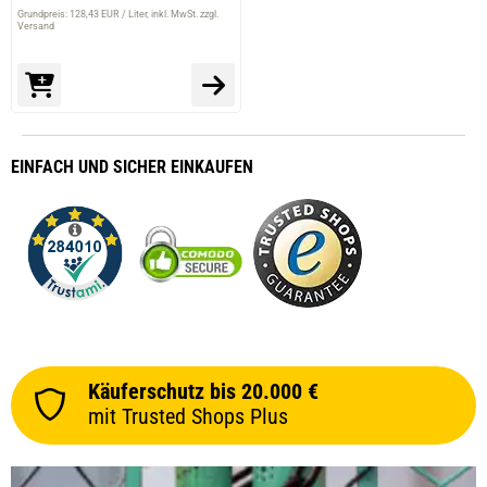
Grundpreis: 128,43 EUR / Liter
inkl. MwSt. zzgl.
Versand
EINFACH
UND SICHER
EINKAUFEN
Käuferschutz bis 20.000 €
mit Trusted Shops Plus