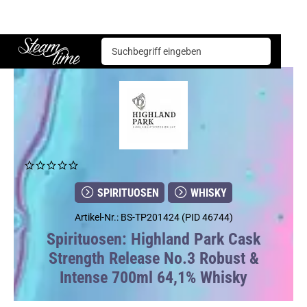
Spirituosen
Whisky
Highland Park Cask Strength Release No.3 Robust & Intense 700ml 64,1% Whisky
Steam time
SPIRITUOSEN
WHISKY
Artikel-Nr.: BS-TP201424 (PID 46744)
Spirituosen: Highland Park Cask
Strength Release No.3 Robust &
Intense 700ml 64,1% Whisky