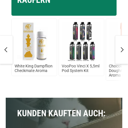
ana
White King Dampflion
VooPoo Vinci X 5,5ml
Chocolate
Checkmate Aroma
Pod System Kit
Doughnut 
Aroma by 
KUNDEN KAUFTEN AUCH: