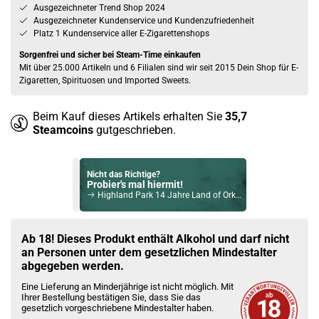
Ausgezeichneter Trend Shop 2024
Ausgezeichneter Kundenservice und Kundenzufriedenheit
Platz 1 Kundenservice aller E-Zigarettenshops
Sorgenfrei und sicher bei Steam-Time einkaufen
Mit über 25.000 Artikeln und 6 Filialen sind wir seit 2015 Dein Shop für E-
Zigaretten, Spirituosen und Imported Sweets.
Beim Kauf dieses Artikels erhalten Sie
35,7
Steamcoins
gutgeschrieben.
Nicht das Richtige?
Probier's mal hiermit!
Highland Park 14 Jahre Land of Orkney Single Malt Scotch Whisky 42,3% Vol. 700ml
Bock auf was Neues?
Check das mal!
Ab 18! Dieses Produkt enthält Alkohol und darf nicht
Doorly's XO Rum 43% Vol. 700ml
an Personen unter dem gesetzlichen Mindestalter
abgegeben werden.
Du willst Kröten sparen?
Eine Lieferung an Minderjährige ist nicht möglich. Mit
Schau mal hier!
Ihrer Bestellung bestätigen Sie, dass Sie das
Suorin Ace 2ml 1000mAh Pod Kit Weiss
gesetzlich vorgeschriebene Mindestalter haben.