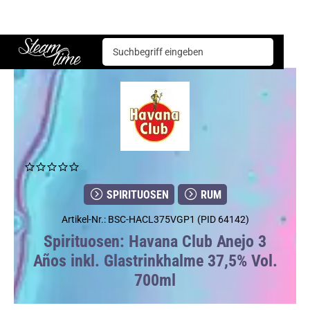
Spirituosen
Rum
Havana Club Anejo 3 Años inkl. Glastrinkhalme 37,5% Vol. 700ml
Steam time
SPIRITUOSEN
RUM
Artikel-Nr.: BSC-HACL375VGP1 (PID 64142)
Spirituosen: Havana Club Anejo 3
Años inkl. Glastrinkhalme 37,5% Vol.
700ml