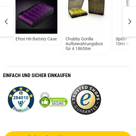
7
Efest H6 Battery Case
Chubby Gorilla
Spider La
Aufbewahrungsbox
10ml Aroma
für 4 18650er
EINFACH
UND SICHER
EINKAUFEN