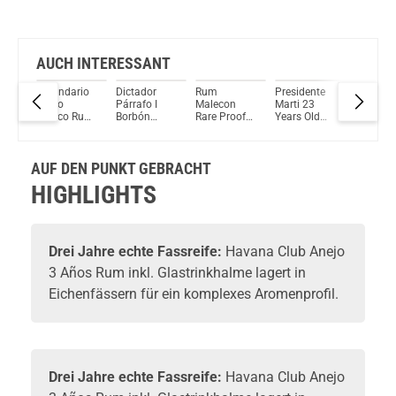
AUCH INTERESSANT
Legendario
Dictador
Rum
Presidente
Dictador
Anejo
Párrafo I
Malecon
Marti 23
Rima I
Blanco Rum
Borbón
Rare Proof
Years Old
America
d
40% Vol.
Vintage
20 Jahre
Rum 40%
Oak cas
700ml
2003 Rum
Rum 48,4%
Vol. 700ml
Vintage
,5%
50% Vol.
Vol. 700ml
1997 R
ml
AUF DEN PUNKT GEBRACHT
700ml
44% Vol.
700ml
HIGHLIGHTS
Drei Jahre echte Fassreife:
Havana Club
Anejo
3 Años
Rum
inkl. Glastrinkhalme lagert in
Eichenfässern für ein komplexes Aromenprofil.
Drei Jahre echte Fassreife:
Havana Club
Anejo