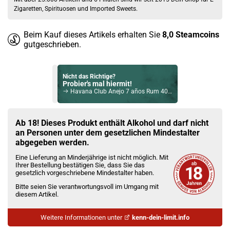
Zigaretten, Spirituosen und Imported Sweets.
Beim Kauf dieses Artikels erhalten Sie
8,0
Steamcoins
gutgeschrieben.
Nicht das Richtige?
Probier's mal hiermit!
Havana Club Anejo 7 años Rum 40% Vol. 700ml
Bock auf was Neues?
Check das mal!
Ab 18! Dieses Produkt enthält Alkohol und darf nicht
Tarquin’s Rhubarb & Raspberry Gin 38% - 700ml
an Personen unter dem gesetzlichen Mindestalter
abgegeben werden.
Du willst Kröten sparen?
Eine Lieferung an Minderjährige ist nicht möglich. Mit
Schau mal hier!
Ihrer Bestellung bestätigen Sie, dass Sie das
Ijoy Luna 1,4ml 350mAh Pod System Kit Grün
gesetzlich vorgeschriebene Mindestalter haben.
Bitte seien Sie verantwortungsvoll im Umgang mit
diesem Artikel.
Weitere Informationen unter
kenn-dein-limit.info