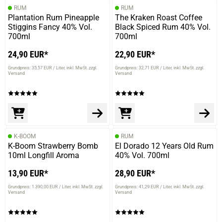
RUM
RUM
Plantation Rum Pineapple
The Kraken Roast Coffee
Stiggins Fancy 40% Vol.
Black Spiced Rum 40% Vol.
700ml
700ml
24,90 EUR*
22,90 EUR*
Grundpreis: 35,57 EUR / Liter
inkl. MwSt. zzgl.
Grundpreis: 32,71 EUR / Liter
inkl. MwSt. zzgl.
Versand
Versand
K-BOOM
RUM
K-Boom Strawberry Bomb
El Dorado 12 Years Old Rum
10ml Longfill Aroma
40% Vol. 700ml
13,90 EUR*
28,90 EUR*
Grundpreis: 1.390,00 EUR / Liter
inkl. MwSt. zzgl.
Grundpreis: 41,29 EUR / Liter
inkl. MwSt. zzgl.
Versand
Versand