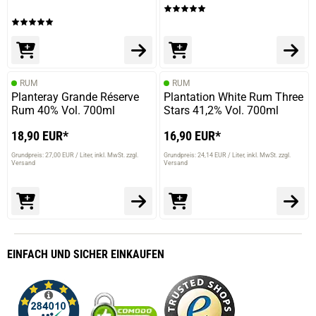
RUM
RUM
Planteray Grande Réserve
Plantation White Rum Three
Rum 40% Vol. 700ml
Stars 41,2% Vol. 700ml
18,90 EUR*
16,90 EUR*
Grundpreis: 27,00 EUR / Liter
inkl. MwSt. zzgl.
Grundpreis: 24,14 EUR / Liter
inkl. MwSt. zzgl.
Versand
Versand
EINFACH
UND SICHER
EINKAUFEN