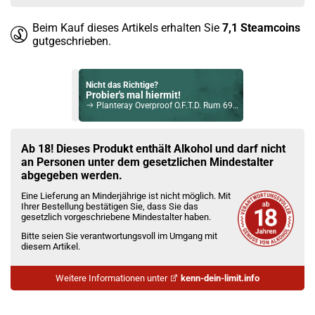
Beim Kauf dieses Artikels erhalten Sie
7,1
Steamcoins
gutgeschrieben.
Nicht das Richtige?
Probier's mal hiermit!
Planteray Overproof O.F.T.D. Rum 69% Vol. 700ml
Bock auf was Neues?
Check das mal!
Ab 18! Dieses Produkt enthält Alkohol und darf nicht
Bottega Raspberry Likör 15% Vol. 500ml
an Personen unter dem gesetzlichen Mindestalter
abgegeben werden.
Du willst Kröten sparen?
Eine Lieferung an Minderjährige ist nicht möglich. Mit
Schau mal hier!
Ihrer Bestellung bestätigen Sie, dass Sie das
Teslacigs Q 2,0ml 900mAh Pod System Kit Midnight Black
gesetzlich vorgeschriebene Mindestalter haben.
Bitte seien Sie verantwortungsvoll im Umgang mit
diesem Artikel.
Weitere Informationen unter
kenn-dein-limit.info