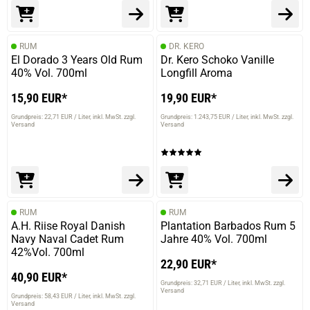
RUM
DR. KERO
El Dorado 3 Years Old Rum
Dr. Kero Schoko Vanille
40% Vol. 700ml
Longfill Aroma
15,90 EUR*
19,90 EUR*
Grundpreis: 22,71 EUR / Liter
inkl. MwSt. zzgl.
Grundpreis: 1.243,75 EUR / Liter
inkl. MwSt. zzgl.
Versand
Versand
RUM
RUM
A.H. Riise Royal Danish
Plantation Barbados Rum 5
Navy Naval Cadet Rum
Jahre 40% Vol. 700ml
prev
next
42%Vol. 700ml
22,90 EUR*
40,90 EUR*
Grundpreis: 32,71 EUR / Liter
inkl. MwSt. zzgl.
Versand
Grundpreis: 58,43 EUR / Liter
inkl. MwSt. zzgl.
Versand