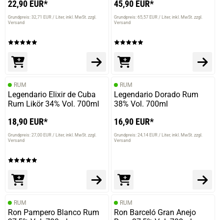
22,90 EUR*
45,90 EUR*
Grundpreis: 32,71 EUR / Liter
inkl. MwSt. zzgl.
Grundpreis: 65,57 EUR / Liter
inkl. MwSt. zzgl.
Versand
Versand
RUM
RUM
Legendario Elixir de Cuba
Legendario Dorado Rum
Rum Likör 34% Vol. 700ml
38% Vol. 700ml
18,90 EUR*
16,90 EUR*
Grundpreis: 27,00 EUR / Liter
inkl. MwSt. zzgl.
Grundpreis: 24,14 EUR / Liter
inkl. MwSt. zzgl.
Versand
Versand
RUM
RUM
Ron Pampero Blanco Rum
Ron Barceló Gran Anejo