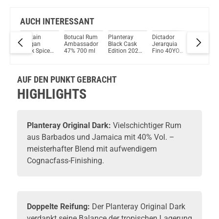
AUCH INTERESSANT
Captain
Botucal Rum
Planteray
Dictador
Eminent
Morgan
Ambassador
Black Cask
Jerarquia
Carta Or
d
Black Spiced
47% 700 ml
Edition 2025
Fino 40YO
Rum 40,
eux
Rum 40%
Rum 40%
Rum 43%
Vol. 70
 42%
Vol. 700ml
Vol. 700ml
Vol. 700ml
ml
AUF DEN PUNKT GEBRACHT
HIGHLIGHTS
Planteray
Original Dark:
Vielschichtiger
Rum
aus Barbados und Jamaica mit 40% Vol. –
meisterhafter Blend mit aufwendigem
Cognacfass-Finishing.
Doppelte Reifung:
Der Planteray Original Dark
verdankt seine Balance der tropischen Lagerung