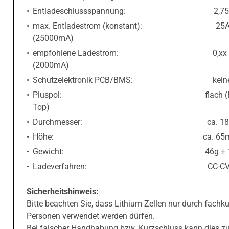
Entladeschlussspannung: 2,75
max. Entladestrom (konstant): 25
(25000mA)
empfohlene Ladestrom: 0,xx – 
(2000mA)
Schutzelektronik PCB/BMS: kein
Pluspol: flach (Fl
Top)
Durchmesser: ca. 18
Höhe: ca. 65m
Gewicht: 46g ± 1 
Ladeverfahren: CC-C
Sicherheitshinweis:
Bitte beachten Sie, dass Lithium Zellen nur durch fachk
Personen verwendet werden dürfen.
Bei falscher Handhabung bzw. Kurzschluss kann dies z