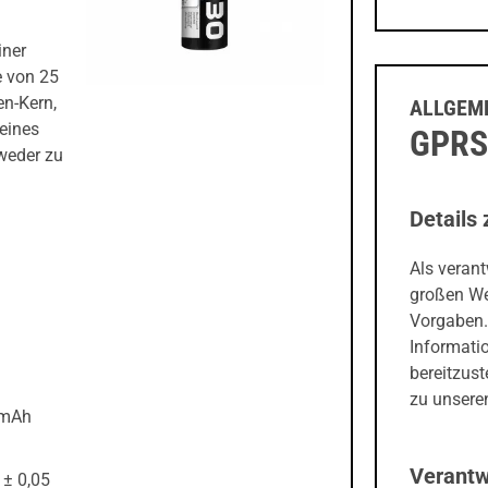
iner
e von 25
en-Kern,
ALLGEME
eines
GPRS
weder zu
Details 
Als veran
großen We
Vorgaben.
Informati
bereitzust
zu unseren
Ah
Verantw
0,05