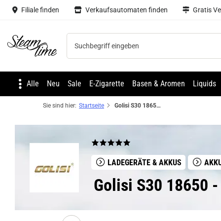
Filiale finden
Verkaufsautomaten finden
Gratis V
Steam time
Alle
Neu
Sale
E-Zigarette
Basen & Aromen
Liquids
Sie sind hier:
Startseite
Golisi S30 18650 - 3000mAh 3,7V Flat Top 35A ungeschützt
LADEGERÄTE & AKKUS
AKK
Golisi S30 18650 