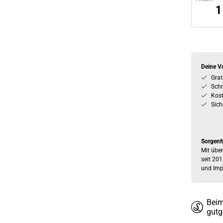
Deine Vo
Grat
Schn
Kos
Sich
Sorgenf
Mit über
seit 201
und Imp
Beim
gutg