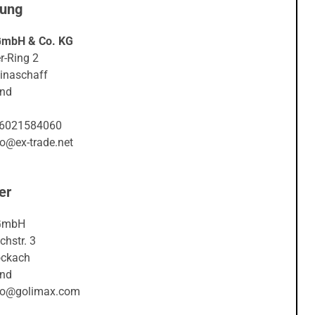
nung
GmbH & Co. KG
r-Ring 2
inaschaff
and
06021584060
fo@ex-trade.net
er
GmbH
hstr. 3
ockach
and
nfo@golimax.com