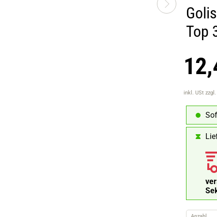
Goli
Top 
12,
inkl. USt
zzgl
Sof
Lie
ve
Se
Anzahl