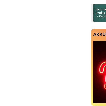
Nicht da
Probier
Golisi G2
AKKU