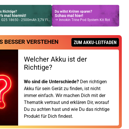
s Richtige?
Du willst Kröten sparen?
's mal hiermit!
Schau mal hier!
5 18650 - 2500mAh 3,7V Flat Top 20A ungeschützt
Innokin Trine Pod System Kit Rot
S BESSER VERSTEHEN
ZUM AKKU-LEITFADEN
Welcher Akku ist der
Richtige?
Wo sind die Unterschiede?
Den richtigen
Akku für sein Gerät zu finden, ist nicht
immer einfach. Wir machen Dich mit der
Thematik vertraut und erklären Dir, worauf
Du zu achten hast und wie Du das richtige
Produkt für Dich findest.