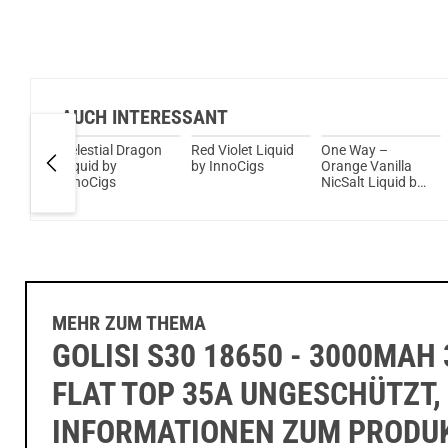
AUCH INTERESSANT
tivus
Celestial Dragon
Red Violet Liquid
One Way –
Liquid by
by InnoCigs
Orange Vanilla
InnoCigs
NicSalt Liquid by
InnoCigs
MEHR ZUM THEMA
GOLISI S30 18650 - 3000MAH 
FLAT TOP 35A UNGESCHÜTZT,
INFORMATIONEN ZUM PRODU