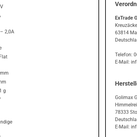
Verord
V
A
ExTrade 
Kreuzäcke
2,0A
63814 Ma
Deutschl
e
Telefon: 
at
E-Mail: in
mm
m
Herstell
g
Golimax 
V
Himmelreic
78333 St
Deutschl
undige
E-Mail: i
u