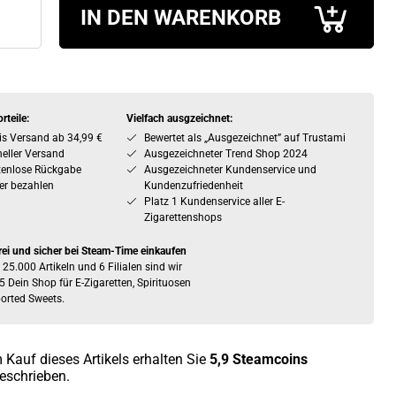
IN DEN WARENKORB
rteile:
Vielfach ausgzeichnet:
is Versand ab 34,99 €
Bewertet als „Ausgezeichnet” auf Trustami
eller Versand
Ausgezeichneter Trend Shop 2024
tenlose Rückgabe
Ausgezeichneter Kundenservice und
er bezahlen
Kundenzufriedenheit
Platz 1 Kundenservice aller E-
Zigarettenshops
rei und sicher bei Steam-Time einkaufen
 25.000 Artikeln und 6 Filialen sind wir
5 Dein Shop für E-Zigaretten, Spirituosen
orted Sweets.
 Kauf dieses Artikels erhalten Sie
5,9
Steamcoins
eschrieben.