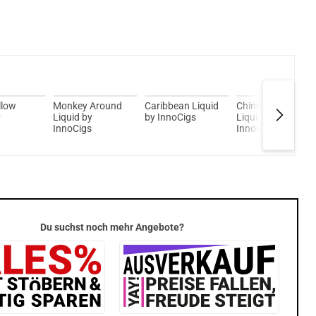
llow
Monkey Around
Caribbean Liquid
Chinese Green
y
Liquid by
by InnoCigs
Liquid by
InnoCigs
InnoCigs
Du suchst noch mehr Angebote?