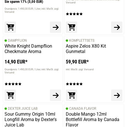
Sie sparen 17%
(3,00 EUR)
Versand
Grundpreis: 1.490,00 EUR / Liter
inkl. MwSt. zzgl.
Versand
DAMPFLION
KOMPLETTSETS
White Knight Dampflion
Aspire Zelos X80 Kit
Checkmate Aroma
Gunmetal
14,90 EUR*
59,90 EUR*
Grundpreis: 1.490,00 EUR / Liter
inkl. MwSt. zzgl.
inkl. MwSt. zzgl. Versand
Versand
DEXTER JUICE LAB
CANADA FLAVOR
Sour Gummy Origin 10ml
Double Mango 12ml
Longfill Aroma by Dexter's
Bottlefill Aroma by Canada
Juice Lab
Flavor