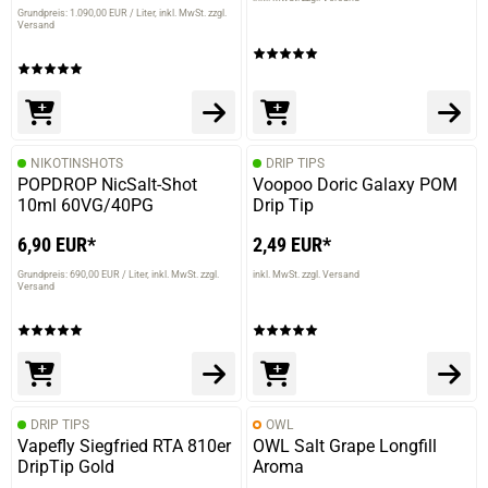
Grundpreis: 1.090,00 EUR / Liter
inkl. MwSt. zzgl.
Versand
NIKOTINSHOTS
DRIP TIPS
POPDROP NicSalt-Shot
Voopoo Doric Galaxy POM
10ml 60VG/40PG
Drip Tip
6,90 EUR*
2,49 EUR*
Grundpreis: 690,00 EUR / Liter
inkl. MwSt. zzgl.
inkl. MwSt. zzgl. Versand
Versand
DRIP TIPS
OWL
Vapefly Siegfried RTA 810er
OWL Salt Grape Longfill
DripTip Gold
Aroma