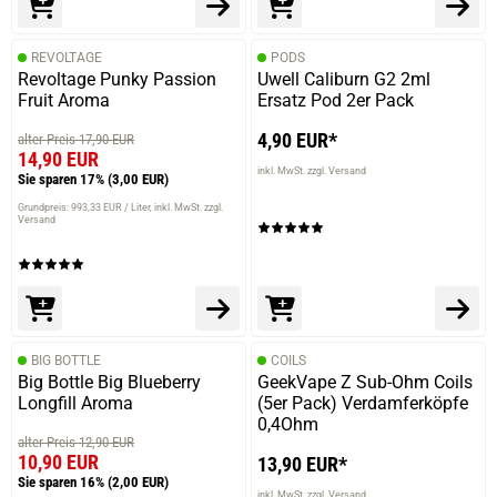
REVOLTAGE
PODS
Revoltage Punky Passion
Uwell Caliburn G2 2ml
Fruit Aroma
Ersatz Pod 2er Pack
4,90 EUR*
alter Preis 17,90 EUR
14,90 EUR
inkl. MwSt. zzgl. Versand
Sie sparen 17%
(3,00 EUR)
Grundpreis: 993,33 EUR / Liter
inkl. MwSt. zzgl.
Versand
BIG BOTTLE
COILS
Big Bottle Big Blueberry
GeekVape Z Sub-Ohm Coils
Longfill Aroma
(5er Pack) Verdamferköpfe
0,4Ohm
alter Preis 12,90 EUR
10,90 EUR
13,90 EUR*
Sie sparen 16%
(2,00 EUR)
inkl. MwSt. zzgl. Versand