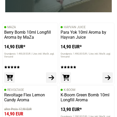
MAZA
HAYVAN JUICE
Berry Bomb 10ml Longfill
Para Yok 10ml Aroma by
Aroma by MaZa
Hayvan Juice
14,90 EUR*
14,90 EUR*
Grundpreis: 1.490,00 EUR / Liter
inkl. MwSt. zzgl.
Grundpreis: 1.490,00 EUR / Liter
inkl. MwSt. zzgl.
Versand
Versand
REVOLTAGE
K-BOOM
Revoltage Flex Lemon
K-Boom Green Bomb 10ml
Candy Aroma
Longfill Aroma
13,90 EUR*
alter Preis 17,90 EUR
14,90 EUR
Grundpreis: 1.390,00 EUR / Liter
inkl. MwSt. zzgl.