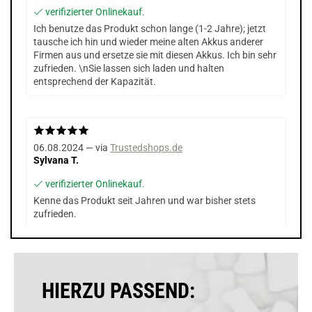
verifizierter Onlinekauf.
Ich benutze das Produkt schon lange (1-2 Jahre); jetzt
tausche ich hin und wieder meine alten Akkus anderer
Firmen aus und ersetze sie mit diesen Akkus. Ich bin sehr
zufrieden. \nSie lassen sich laden und halten
entsprechend der Kapazität.
06.08.2024 — via
Trustedshops.de
Sylvana T.
verifizierter Onlinekauf.
Kenne das Produkt seit Jahren und war bisher stets
zufrieden.
06.03.2023 — via
Trustedshops.de
HIERZU PASSEND:
Anja S.