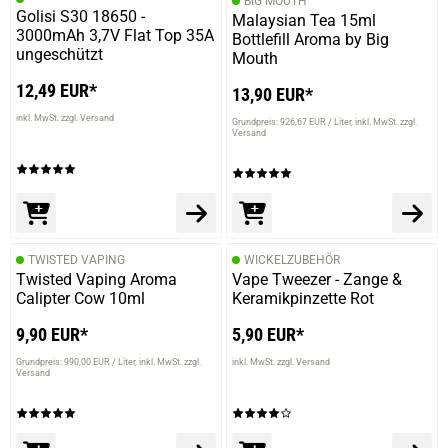
BIG MOUTH
Golisi S30 18650 -
Malaysian Tea 15ml
3000mAh 3,7V Flat Top 35A
Bottlefill Aroma by Big
ungeschützt
Mouth
12,49 EUR*
13,90 EUR*
inkl. MwSt. zzgl. Versand
Grundpreis: 926,67 EUR / Liter
inkl. MwSt. zzgl.
Versand
TWISTED VAPING
WICKELZUBEHÖR
Twisted Vaping Aroma
Vape Tweezer - Zange &
Calipter Cow 10ml
Keramikpinzette Rot
9,90 EUR*
5,90 EUR*
Grundpreis: 990,00 EUR / Liter
inkl. MwSt. zzgl.
inkl. MwSt. zzgl. Versand
Versand