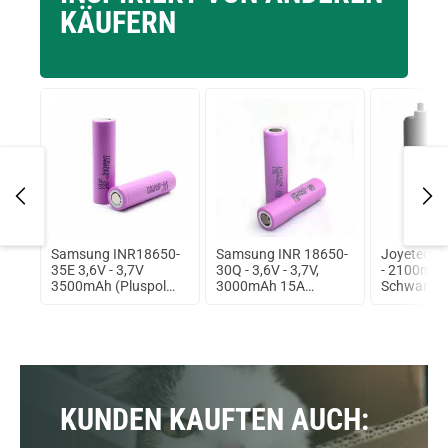
KÄUFERN
Samsung INR18650-
Samsung INR 18650-
Joyetech 
ml
35E 3,6V - 3,7V
30Q - 3,6V - 3,7V,
- 2100mAh
3500mAh (Pluspol
3000mAh 15A
Schwarz
flach)
ungeschützt Lithium
Ionen Akku
KUNDEN KAUFTEN AUCH: