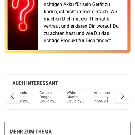
richtigen Akku für sein Gerät zu
finden, ist nicht immer einfach. Wir
machen Dich mit der Thematik
vertraut und erklären Dir, worauf Du
zu achten hast und wie Du das
richtige Produkt für Dich findest.
AUCH INTERESSANT
ffy
Cucumis
Celestial
White
Afternoon
Star
Sativus
Dragon
Glacier
Liquid by
Spangle
Liquid by
Liquid by
Liquid by
InnoCigs
Liquid b
InnoCigs
InnoCigs
InnoCigs
InnoCig
MEHR ZUM THEMA