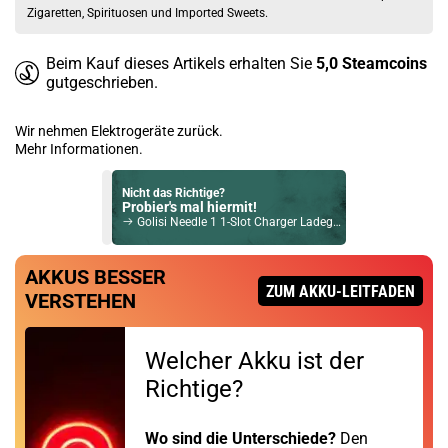
Zigaretten, Spirituosen und Imported Sweets.
Beim Kauf dieses Artikels erhalten Sie
5,0
Steamcoins
gutgeschrieben.
Wir nehmen Elektrogeräte zurück.
Mehr Informationen.
Nicht das Richtige?
Probier's mal hiermit!
Golisi Needle 1 1-Slot Charger Ladegerät
Du willst Kröten sparen?
AKKUS BESSER
Schau mal hier!
ZUM AKKU-LEITFADEN
VERSTEHEN
Innokin Trine Pod System Kit Rot
Welcher Akku ist der
Richtige?
Wo sind die Unterschiede?
Den