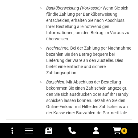
Banküberweisung (Vorkasse):
Wenn Sie sich
für die Zahlung per Banküberweisung
entscheiden, erhalten Sie nach Abschluss
Ihrer Bestellung alle notwendigen
Informationen, um den Betrag im Voraus zu
überweisen.
Nachnahme:
Bei der Zahlung per Nachnahme
bezahlen Sie den Betrag bequem bei
Lieferung der Ware an den Zusteller. Dies
bietet eine einfache und sichere
Zahlungsoption.
Barzahlen:
Mit Abschluss der Bestellung
bekommen Sie einen Zahlschein angezeigt,
den Sie sich ausdrucken oder auf Ihr Handy
schicken lassen können. Bezahlen Sie den
Online-Einkauf mit Hilfe des Zahlscheins an
der Kasse einer Barzahlen.de-Partnerfiliale.
tomaten
fer- und Versandkosten
Dieses Projekt wird aus dem
0
Europäischen Fonds für regionale
Entwicklung kofinanziert.