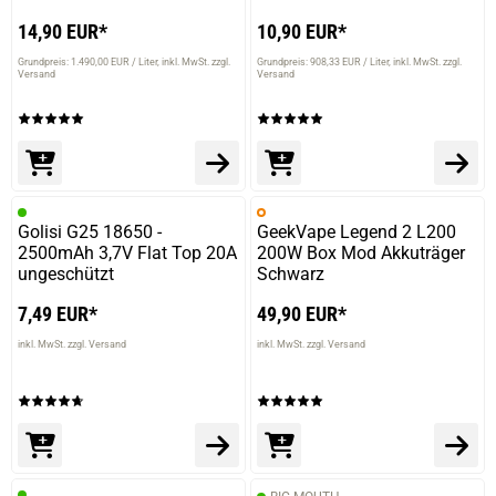
14,90 EUR*
10,90 EUR*
Grundpreis: 1.490,00 EUR / Liter
inkl. MwSt. zzgl.
Grundpreis: 908,33 EUR / Liter
inkl. MwSt. zzgl.
Versand
Versand
prev
next
Golisi G25 18650 -
GeekVape Legend 2 L200
2500mAh 3,7V Flat Top 20A
200W Box Mod Akkuträger
ungeschützt
Schwarz
7,49 EUR*
49,90 EUR*
inkl. MwSt. zzgl. Versand
inkl. MwSt. zzgl. Versand