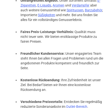
Umfangreiches Angebot:
Unser Sortiment umfasst
E-
Zigaretten
,
E-Liquids
,
Aromen
und
Verdampfer
aber
auch weitere Genussmittel wie
Spirituosen
,
Barzubehör
,
Importierte
Süßigkeiten
und mehr. Bei uns finden Sie
alles für ein vollständiges Genusserlebnis.
Faires Preis-Leistungs-Verhältnis:
Qualität muss
nicht teuer sein. Wir bieten erstklassige Produkte zu
fairen Preisen.
Freundlicher Kundenservice:
Unser engagiertes Team
steht Ihnen bei allen Fragen und Problemen rund um die
angebotenen Produkte kompetent und freundlich zur
Seite.
Kostenlose Rücksendung:
Ihre Zufriedenheit ist unser
Ziel. Bei Bedarf bieten wir Ihnen eine kostenlose
Rücksendung an.
Verschiedene Preisvorteile:
Entdecken Sie regelmäßig
reduzierte Sonderangebote im
Outlet-Bereich
.