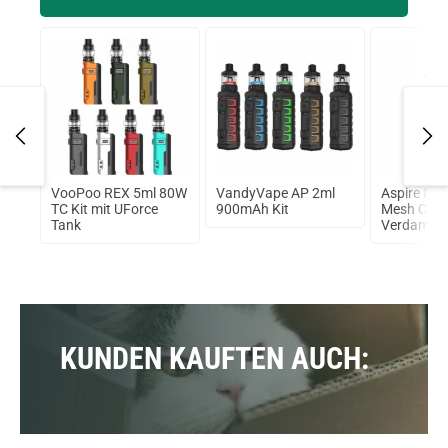
 80W
VooPoo REX 5ml 80W
VandyVape AP 2ml
Aspire Nau
TC Kit mit UForce
900mAh Kit
Mesh Coils
Tank
Verdampfe
KUNDEN KAUFTEN AUCH: