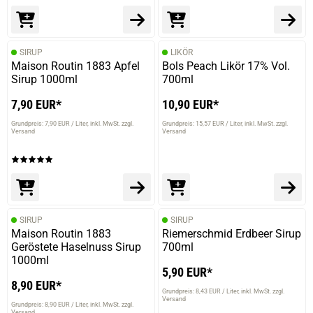
SIRUP
LIKÖR
Maison Routin 1883 Apfel
Bols Peach Likör 17% Vol.
Sirup 1000ml
700ml
7,90 EUR*
10,90 EUR*
Grundpreis: 7,90 EUR / Liter
inkl. MwSt. zzgl.
Grundpreis: 15,57 EUR / Liter
inkl. MwSt. zzgl.
Versand
Versand
SIRUP
SIRUP
Maison Routin 1883
Riemerschmid Erdbeer Sirup
Geröstete Haselnuss Sirup
700ml
1000ml
5,90 EUR*
8,90 EUR*
Grundpreis: 8,43 EUR / Liter
inkl. MwSt. zzgl.
Versand
Grundpreis: 8,90 EUR / Liter
inkl. MwSt. zzgl.
Versand