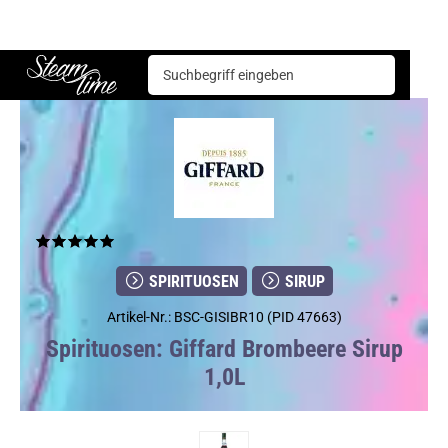
Spirituosen
Sirup
Giffard Brombeere Sirup 1,0L
Steam time
SPIRITUOSEN
SIRUP
Artikel-Nr.: BSC-GISIBR10 (PID 47663)
Spirituosen: Giffard Brombeere Sirup
1,0L