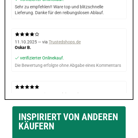
Sehr zu empfehlen!! Ware top und blitzschnelle
Lieferung. Danke für den reibungslosen Ablauf.
11.10.2025 — via
Trustedshops.de
Oskar B.
verifizierter Onlinekauf.
Die Bewertung erfolgte ohne Abgabe eines Kommentars
06.11.2024 — via
Trustedshops.de
Christian N.
verifizierter Onlinekauf.
INSPIRIERT VON ANDEREN
TOP!
KÄUFERN