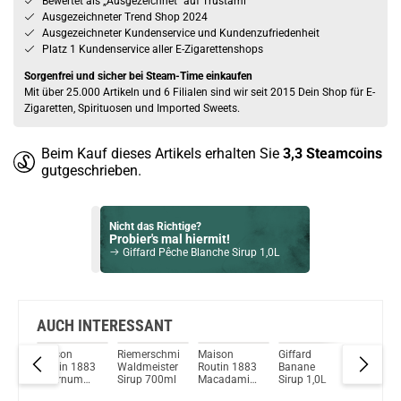
Bewertet als „Ausgezeichnet” auf Trustami
Ausgezeichneter Trend Shop 2024
Ausgezeichneter Kundenservice und Kundenzufriedenheit
Platz 1 Kundenservice aller E-Zigarettenshops
Sorgenfrei und sicher bei Steam-Time einkaufen
Mit über 25.000 Artikeln und 6 Filialen sind wir seit 2015 Dein Shop für E-
Zigaretten, Spirituosen und Imported Sweets.
Beim Kauf dieses Artikels erhalten Sie
3,3
Steamcoins
gutgeschrieben.
Nicht das Richtige?
Probier's mal hiermit!
Giffard Pêche Blanche Sirup 1,0L
Bock auf was Neues?
Check das mal!
Jack Daniel’s Tumbler Whiskybecher – Stilvoll genießen mit Charakter
AUCH INTERESSANT
Maison
Riemerschmid
Maison
Giffard
Monin
Du willst Kröten sparen?
Routin 1883
Waldmeister
Routin 1883
Banane
Curacao
Schau mal hier!
up
Falernum
Sirup 700ml
Macadamia
Sirup 1,0L
Blau Sir
Dovpo Ayce Pro Pod System Kit Pink
Sirup
Nuss Sirup
1000ml