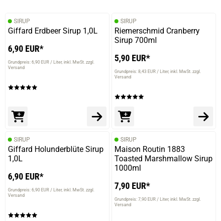
SIRUP
SIRUP
Giffard Erdbeer Sirup 1,0L
Riemerschmid Cranberry
Sirup 700ml
6,90 EUR*
5,90 EUR*
Grundpreis: 6,90 EUR / Liter
inkl. MwSt. zzgl.
Versand
Grundpreis: 8,43 EUR / Liter
inkl. MwSt. zzgl.
Versand
SIRUP
SIRUP
Giffard Holunderblüte Sirup
Maison Routin 1883
1,0L
Toasted Marshmallow Sirup
1000ml
6,90 EUR*
7,90 EUR*
Grundpreis: 6,90 EUR / Liter
inkl. MwSt. zzgl.
Versand
Grundpreis: 7,90 EUR / Liter
inkl. MwSt. zzgl.
Versand