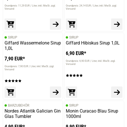
Grundpreis: 11,29 EUR / Liter
inkl. MwSt. zzgl.
Grundpreis: 24,14 EUR / Liter
inkl. MwSt. zzgl.
Versand
Versand
SIRUP
SIRUP
Giffard Wassermelone Sirup
Giffard Hibiskus Sirup 1,0L
1,0L
6,90 EUR*
7,90 EUR*
Grundpreis: 6,90 EUR / Liter
inkl. MwSt. zzgl.
Versand
Grundpreis: 7,90 EUR / Liter
inkl. MwSt. zzgl.
Versand
BARZUBEHÖR
SIRUP
Nordes Atlantik Galician Gin
Monin Curacao Blau Sirup
Glas Tumbler
1000ml
4,90 EUR*
9,90 EUR*