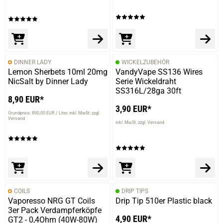
DINNER LADY
WICKELZUBEHÖR
Lemon Sherbets 10ml 20mg
VandyVape SS136 Wires
NicSalt by Dinner Lady
Serie Wickeldraht
SS316L/28ga 30ft
8,90 EUR*
3,90 EUR*
Grundpreis: 890,00 EUR / Liter
inkl. MwSt. zzgl.
Versand
inkl. MwSt. zzgl. Versand
COILS
DRIP TIPS
Vaporesso NRG GT Coils
Drip Tip 510er Plastic black
3er Pack Verdampferköpfe
4,90 EUR*
GT2 - 0,4Ohm (40W-80W)