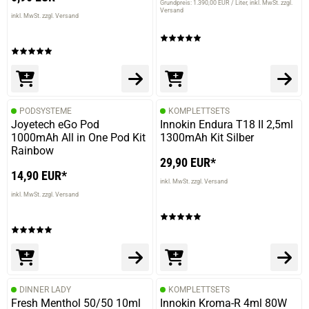
Grundpreis: 1.390,00 EUR / Liter
inkl. MwSt. zzgl.
Versand
inkl. MwSt. zzgl. Versand
PODSYSTEME
KOMPLETTSETS
Joyetech eGo Pod
Innokin Endura T18 II 2,5ml
1000mAh All in One Pod Kit
1300mAh Kit Silber
Rainbow
29,90 EUR*
14,90 EUR*
inkl. MwSt. zzgl. Versand
inkl. MwSt. zzgl. Versand
DINNER LADY
KOMPLETTSETS
Fresh Menthol 50/50 10ml
Innokin Kroma-R 4ml 80W