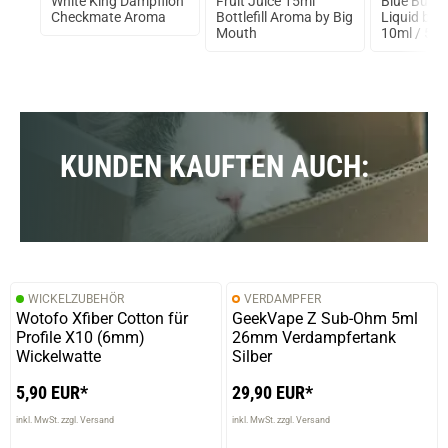
White King Dampflion
Fruit Juice 15ml
Blue Burst
Checkmate Aroma
Bottlefill Aroma by Big
Liquid by 
g
Mouth
10ml / 5m
KUNDEN KAUFTEN AUCH:
WICKELZUBEHÖR
VERDAMPFER
Wotofo Xfiber Cotton für
GeekVape Z Sub-Ohm 5ml
Profile X10 (6mm)
26mm Verdampfertank
Wickelwatte
Silber
5,90 EUR*
29,90 EUR*
inkl. MwSt. zzgl. Versand
inkl. MwSt. zzgl. Versand