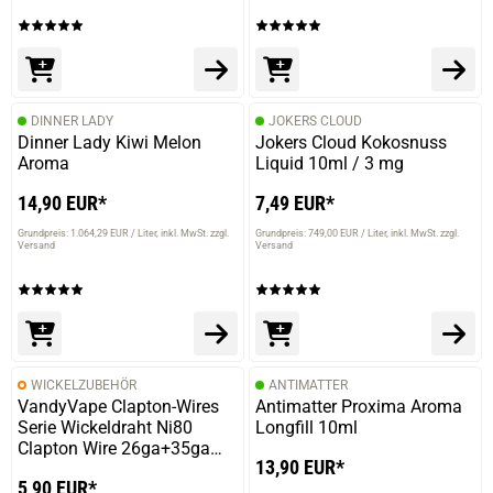
DINNER LADY
JOKERS CLOUD
Dinner Lady Kiwi Melon
Jokers Cloud Kokosnuss
Aroma
Liquid 10ml / 3 mg
14,90 EUR*
7,49 EUR*
Grundpreis: 1.064,29 EUR / Liter
inkl. MwSt. zzgl.
Grundpreis: 749,00 EUR / Liter
inkl. MwSt. zzgl.
Versand
Versand
WICKELZUBEHÖR
ANTIMATTER
VandyVape Clapton-Wires
Antimatter Proxima Aroma
Serie Wickeldraht Ni80
Longfill 10ml
Clapton Wire 26ga+35ga
13,90 EUR*
10ft
5,90 EUR*