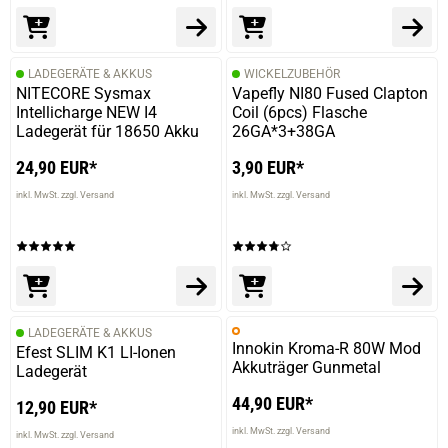
LADEGERÄTE & AKKUS
WICKELZUBEHÖR
NITECORE Sysmax
Vapefly NI80 Fused Clapton
Intellicharge NEW I4
Coil (6pcs) Flasche
Ladegerät für 18650 Akku
26GA*3+38GA
24,90 EUR*
3,90 EUR*
inkl. MwSt. zzgl. Versand
inkl. MwSt. zzgl. Versand
LADEGERÄTE & AKKUS
Innokin Kroma-R 80W Mod
Efest SLIM K1 LI-Ionen
Akkuträger Gunmetal
Ladegerät
44,90 EUR*
12,90 EUR*
inkl. MwSt. zzgl. Versand
inkl. MwSt. zzgl. Versand