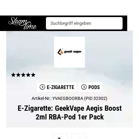
E-Zigarette
Pods
GeekVape Aegis Boost 2ml RBA-Pod 1er Pack
Steam time
E-ZIGARETTE
PODS
Artikel-Nr.: YVAEGBOORBA (PID 32302)
E-Zigarette: GeekVape Aegis Boost
2ml RBA-Pod 1er Pack