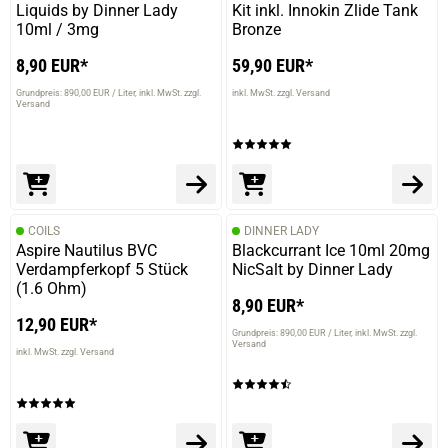
Liquids by Dinner Lady
Kit inkl. Innokin Zlide Tank
10ml / 3mg
Bronze
8,90 EUR*
59,90 EUR*
Grundpreis: 890,00 EUR / Liter
inkl. MwSt. zzgl.
inkl. MwSt. zzgl. Versand
Versand
COILS
DINNER LADY
Aspire Nautilus BVC
Blackcurrant Ice 10ml 20mg
Verdampferkopf 5 Stück
NicSalt by Dinner Lady
(1.6 Ohm)
8,90 EUR*
12,90 EUR*
Grundpreis: 890,00 EUR / Liter
inkl. MwSt. zzgl.
Versand
inkl. MwSt. zzgl. Versand