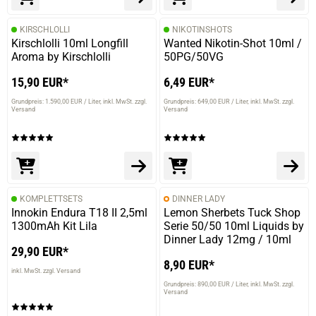
KIRSCHLOLLI
NIKOTINSHOTS
Kirschlolli 10ml Longfill
Wanted Nikotin-Shot 10ml /
Aroma by Kirschlolli
50PG/50VG
15,90 EUR*
6,49 EUR*
Grundpreis: 1.590,00 EUR / Liter
inkl. MwSt. zzgl.
Grundpreis: 649,00 EUR / Liter
inkl. MwSt. zzgl.
Versand
Versand
KOMPLETTSETS
DINNER LADY
Innokin Endura T18 II 2,5ml
Lemon Sherbets Tuck Shop
1300mAh Kit Lila
Serie 50/50 10ml Liquids by
Dinner Lady 12mg / 10ml
29,90 EUR*
8,90 EUR*
inkl. MwSt. zzgl. Versand
Grundpreis: 890,00 EUR / Liter
inkl. MwSt. zzgl.
Versand