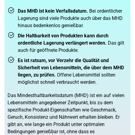
Du willst Kröten sparen?
Schau mal hier!
HorizonTech Magico 6,5ml Pod Rainbow
Das MHD ist kein Verfallsdatum.
Bei ordentlicher
Lagerung sind viele Produkte auch über das MHD
hinaus bedenkenlos genießbar.
Die Haltbarkeit von Produkten kann durch
ordentliche Lagerung verlängert werden.
Das gilt
auch für geöffnete Produkte.
Es ist ratsam, vor Verzehr die Qualität und
Sicherheit von Lebensmitteln, die über dem MHD
liegen, zu prüfen.
Offene Lebensmittel sollten
möglichst schnell verbraucht werden.
Das Mindesthaltbarkeitsdatum (MHD) ist ein auf vielen
Lebensmitteln angegebener Zeitpunkt, bis zu dem
spezifische Produkt-Eigenschaften wie Geschmack,
Geruch, Konsistenz und Nährwert erhalten bleiben. Er
gibt an, wie lange ein Produkt unter optimalen
Bedingungen genießbar ist, ohne dass es