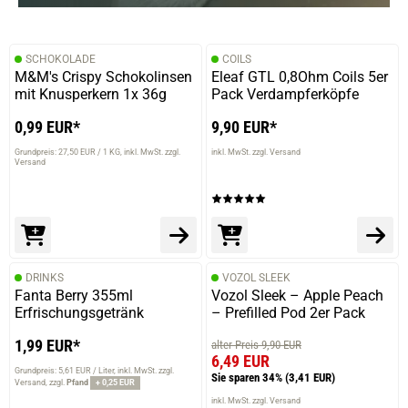
SCHOKOLADE
COILS
M&M's Crispy Schokolinsen
Eleaf GTL 0,8Ohm Coils 5er
mit Knusperkern 1x 36g
Pack Verdampferköpfe
0,99 EUR*
9,90 EUR*
Grundpreis: 27,50 EUR / 1 KG
inkl. MwSt. zzgl.
inkl. MwSt. zzgl. Versand
Versand
DRINKS
VOZOL SLEEK
Fanta Berry 355ml
Vozol Sleek – Apple Peach
Erfrischungsgetränk
– Prefilled Pod 2er Pack
1,99 EUR*
alter Preis 9,90 EUR
6,49 EUR
Grundpreis: 5,61 EUR / Liter
inkl. MwSt. zzgl.
Sie sparen 34%
(3,41 EUR)
Versand
zzgl.
Pfand
+ 0,25 EUR
inkl. MwSt. zzgl. Versand