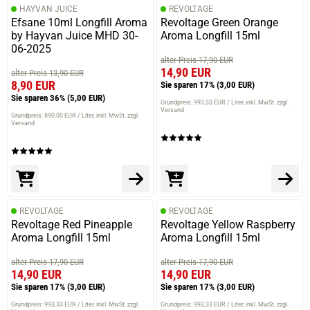
HAYVAN JUICE
REVOLTAGE
Efsane 10ml Longfill Aroma
Revoltage Green Orange
by Hayvan Juice MHD 30-
Aroma Longfill 15ml
06-2025
alter Preis 17,90 EUR
14,90 EUR
alter Preis 13,90 EUR
8,90 EUR
Sie sparen 17%
(3,00 EUR)
Sie sparen 36%
(5,00 EUR)
Grundpreis: 993,33 EUR / Liter
inkl. MwSt. zzgl.
Versand
Grundpreis: 890,00 EUR / Liter
inkl. MwSt. zzgl.
Versand
REVOLTAGE
REVOLTAGE
Revoltage Red Pineapple
Revoltage Yellow Raspberry
Aroma Longfill 15ml
Aroma Longfill 15ml
alter Preis 17,90 EUR
alter Preis 17,90 EUR
14,90 EUR
14,90 EUR
Sie sparen 17%
(3,00 EUR)
Sie sparen 17%
(3,00 EUR)
Grundpreis: 993,33 EUR / Liter
inkl. MwSt. zzgl.
Grundpreis: 993,33 EUR / Liter
inkl. MwSt. zzgl.