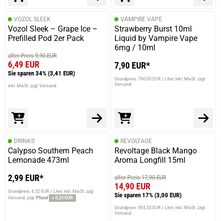
VOZOL SLEEK
VAMPIRE VAPE
Vozol Sleek – Grape Ice –
Strawberry Burst 10ml
Prefilled Pod 2er Pack
Liquid by Vampire Vape
6mg / 10ml
alter Preis 9,90 EUR
6,49 EUR
7,90 EUR*
Sie sparen 34%
(3,41 EUR)
Grundpreis: 790,00 EUR / Liter
inkl. MwSt. zzgl.
Versand
inkl. MwSt. zzgl. Versand
DRINKS
REVOLTAGE
Calypso Southern Peach
Revoltage Black Mango
Lemonade 473ml
Aroma Longfill 15ml
2,99 EUR*
alter Preis 17,90 EUR
14,90 EUR
Grundpreis: 6,32 EUR / Liter
inkl. MwSt. zzgl.
Sie sparen 17%
(3,00 EUR)
Versand
zzgl.
Pfand
+ 0,25 EUR
Grundpreis: 993,33 EUR / Liter
inkl. MwSt. zzgl.
Versand