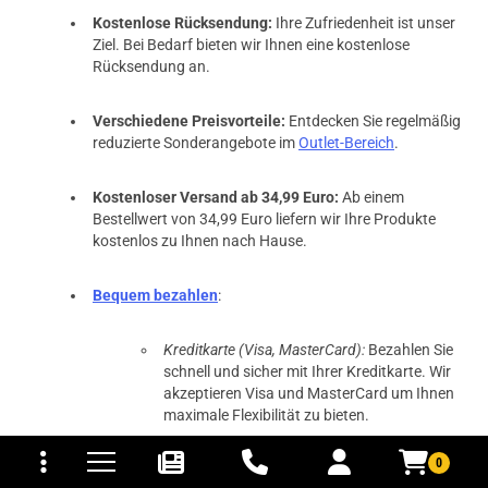
Kostenlose Rücksendung:
Ihre Zufriedenheit ist unser
Ziel. Bei Bedarf bieten wir Ihnen eine kostenlose
Rücksendung an.
Verschiedene Preisvorteile:
Entdecken Sie regelmäßig
reduzierte Sonderangebote im
Outlet-Bereich
.
Kostenloser Versand ab 34,99 Euro:
Ab einem
Bestellwert von 34,99 Euro liefern wir Ihre Produkte
kostenlos zu Ihnen nach Hause.
Bequem bezahlen
:
Kreditkarte (Visa, MasterCard):
Bezahlen Sie
schnell und sicher mit Ihrer Kreditkarte. Wir
akzeptieren Visa und MasterCard um Ihnen
maximale Flexibilität zu bieten.
tomaten
fer- und Versandkosten
PayPal:
Nutzen Sie den beliebten und
0
sicheren Online-Zahlungsdienst PayPal, um