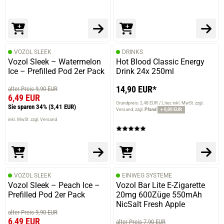
VOZOL SLEEK
DRINKS
Vozol Sleek – Watermelon
Hot Blood Classic Energy
Ice – Prefilled Pod 2er Pack
Drink 24x 250ml
14,90 EUR*
alter Preis 9,90 EUR
6,49 EUR
Grundpreis: 2,48 EUR / Liter
inkl. MwSt. zzgl.
Sie sparen 34%
(3,41 EUR)
Versand
zzgl.
Pfand
+ 6,00 EUR
inkl. MwSt. zzgl. Versand
VOZOL SLEEK
EINWEG SYSTEME
Vozol Sleek – Peach Ice –
Vozol Bar Lite E-Zigarette
Prefilled Pod 2er Pack
20mg 600Züge 550mAh
NicSalt Fresh Apple
alter Preis 9,90 EUR
6,49 EUR
alter Preis 7,90 EUR