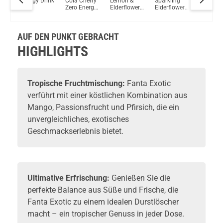
ltra
Energy Drink
Cola Cherry
Lemon &
Sparkling
Strawber
ry
Zero Energy
Elderflower
Elderflower
Cream S
Zero
Drink
Erfrischungsgetränk
12x 275ml
Zero Su
MHD 28-03-
330ml
2026
AUF DEN PUNKT GEBRACHT
HIGHLIGHTS
Tropische Fruchtmischung:
Fanta Exotic
verführt mit einer köstlichen Kombination aus
Mango, Passionsfrucht und Pfirsich, die ein
unvergleichliches, exotisches
Geschmackserlebnis bietet.
Ultimative Erfrischung:
Genießen Sie die
perfekte Balance aus Süße und Frische, die
Fanta Exotic zu einem idealen Durstlöscher
macht – ein tropischer Genuss in jeder Dose.