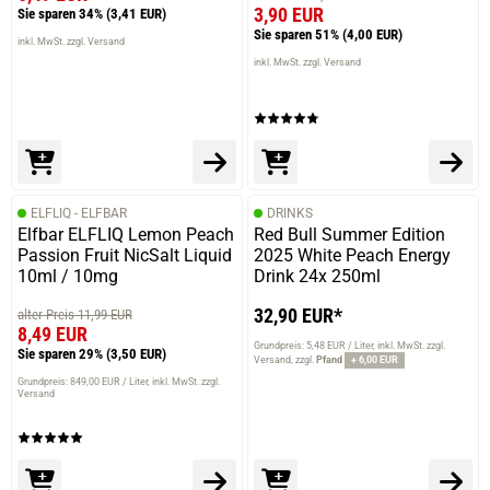
3,90 EUR
Sie sparen 34%
(3,41 EUR)
Sie sparen 51%
(4,00 EUR)
inkl. MwSt. zzgl. Versand
inkl. MwSt. zzgl. Versand
ELFLIQ - ELFBAR
DRINKS
Elfbar ELFLIQ Lemon Peach
Red Bull Summer Edition
Passion Fruit NicSalt Liquid
2025 White Peach Energy
10ml / 10mg
Drink 24x 250ml
prev
next
32,90 EUR*
alter Preis 11,99 EUR
8,49 EUR
Grundpreis: 5,48 EUR / Liter
inkl. MwSt. zzgl.
Sie sparen 29%
(3,50 EUR)
Versand
zzgl.
Pfand
+ 6,00 EUR
Grundpreis: 849,00 EUR / Liter
inkl. MwSt. zzgl.
Versand