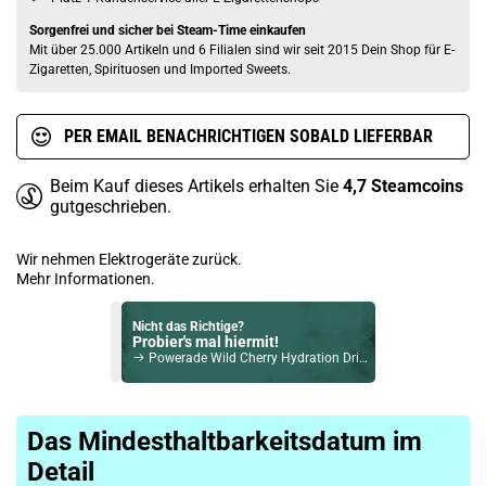
Sorgenfrei und sicher bei Steam-Time einkaufen
Mit über 25.000 Artikeln und 6 Filialen sind wir seit 2015 Dein Shop für E-
Zigaretten, Spirituosen und Imported Sweets.
PER EMAIL BENACHRICHTIGEN SOBALD LIEFERBAR
Beim Kauf dieses Artikels erhalten Sie
4,7
Steamcoins
gutgeschrieben.
Wir nehmen Elektrogeräte zurück.
Mehr Informationen.
Nicht das Richtige?
Probier's mal hiermit!
Powerade Wild Cherry Hydration Drink 500ml
Bock auf was Neues?
Check das mal!
Das Mindesthaltbarkeitsdatum im
Milka Choco Sticks 112g
Detail