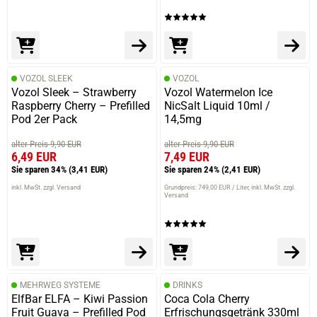
VOZOL SLEEK
VOZOL
Vozol Sleek – Strawberry
Vozol Watermelon Ice
Raspberry Cherry – Prefilled
NicSalt Liquid 10ml /
Pod 2er Pack
14,5mg
alter Preis 9,90 EUR
alter Preis 9,90 EUR
6,49 EUR
7,49 EUR
Sie sparen 34%
(3,41 EUR)
Sie sparen 24%
(2,41 EUR)
inkl. MwSt. zzgl. Versand
Grundpreis: 749,00 EUR / Liter
inkl. MwSt. zzgl.
Versand
MEHRWEG SYSTEME
DRINKS
ElfBar ELFA – Kiwi Passion
Coca Cola Cherry
Fruit Guava – Prefilled Pod
Erfrischungsgetränk 330ml