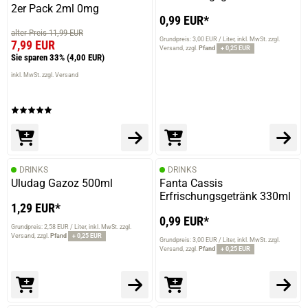
2er Pack 2ml 0mg
0,99 EUR*
alter Preis 11,99 EUR
Grundpreis: 3,00 EUR / Liter
inkl. MwSt. zzgl.
7,99 EUR
Versand
zzgl.
Pfand
+ 0,25 EUR
Sie sparen 33%
(4,00 EUR)
inkl. MwSt. zzgl. Versand
DRINKS
DRINKS
Uludag Gazoz 500ml
Fanta Cassis
Erfrischungsgetränk 330ml
1,29 EUR*
0,99 EUR*
Grundpreis: 2,58 EUR / Liter
inkl. MwSt. zzgl.
Versand
zzgl.
Pfand
+ 0,25 EUR
Grundpreis: 3,00 EUR / Liter
inkl. MwSt. zzgl.
Versand
zzgl.
Pfand
+ 0,25 EUR