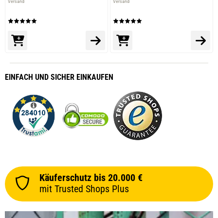
Versand
Versand
EINFACH
UND SICHER
EINKAUFEN
Käuferschutz bis 20.000 €
mit Trusted Shops Plus