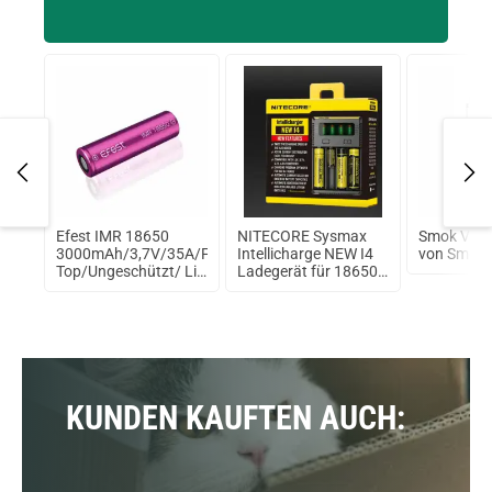
ine
Efest IMR 18650
NITECORE Sysmax
Smok Vape
3000mAh/3,7V/35A/Flat
Intellicharge NEW I4
von Smokt
Top/Ungeschützt/ Li-
Ladegerät für 18650
Ionen Akku
Akku
KUNDEN KAUFTEN AUCH: