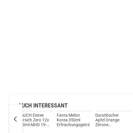
AUCH INTERESSANT
rgy
RAUCH Eistee
Fanta Melon
Durstlöscher
(0,5L)
Pfirsich Zero 12x
Korea 350ml
Apfel Orange
500ml MHD 19-
Erfrischungsgetränk
Zitrone
05-2026
Erfrischungsgetränk