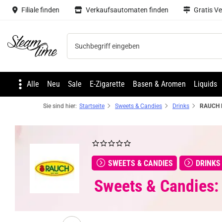
Filiale finden
Verkaufsautomaten finden
Gratis V
Steam time
Alle
Neu
Sale
E-Zigarette
Basen & Aromen
Liquids
Sie sind hier:
Startseite
Sweets & Candies
Drinks
SWEETS & CANDIES
DRINKS
Sweets & Candies: