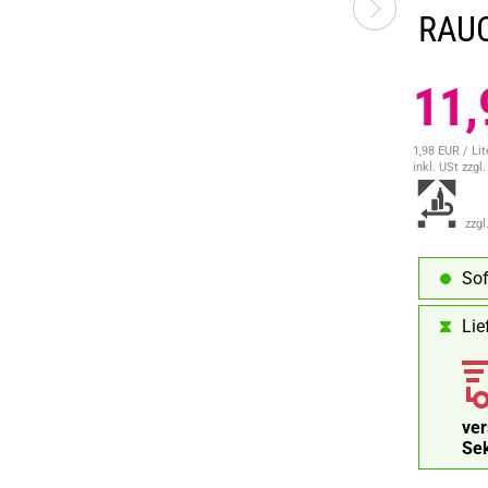
RAUC
11,
1,98 EUR / Lit
inkl. USt
zzgl
zzgl
Sof
Lie
ve
Se