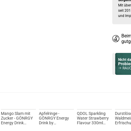
Sorgenf
Mit über
seit 201
und Imp
Beim
gutg
Nicht da
Probier
RAUCH
Du willst 
Schau ma
YiHi SX Auto
Mango Slam mit
Apfelringe -
QDOL Sparkling
Durstlös
Zucker - GÖNRGY
GÖNRGY Energy
Water Strawberry
Waldmei
Energy Drink
Drink by
Flavour 330ml
Erfrisch
500ml by
MontanaBlack
Erfrischungsgetränk