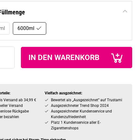
Füllmenge
ml
6000ml
IN DEN WARENKORB
rteile:
Vielfach ausgzeichnet:
is Versand ab 34,99 €
Bewertet als „Ausgezeichnet” auf Trustami
eller Versand
Ausgezeichneter Trend Shop 2024
tenlose Rückgabe
Ausgezeichneter Kundenservice und
er bezahlen
Kundenzufriedenheit
Platz 1 Kundenservice aller E-
Zigarettenshops