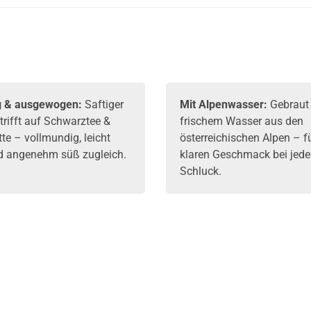
MontanaBlack
g & ausgewogen:
Saftiger
Mit Alpenwasser:
Gebraut
 trifft auf Schwarztee &
frischem Wasser aus den
te – vollmundig, leicht
österreichischen Alpen – fü
d angenehm süß zugleich.
klaren Geschmack bei jed
Schluck.