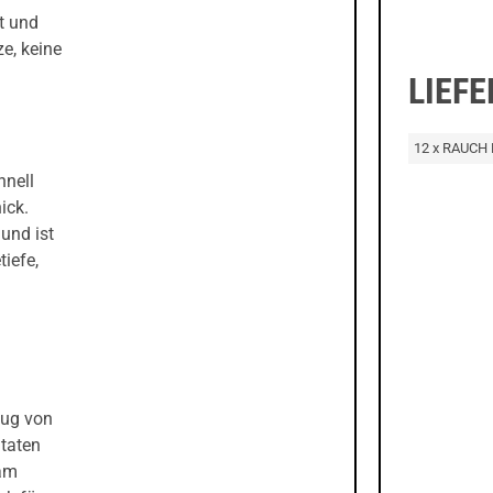
t und
e, keine
LIEF
12 x RAUCH 
hnell
ick.
und ist
tiefe,
nug von
taten
 am