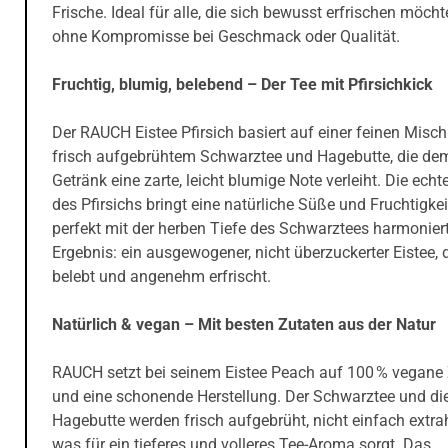
Frische. Ideal für alle, die sich bewusst erfrischen möch
ohne Kompromisse bei Geschmack oder Qualität.
Fruchtig, blumig, belebend – Der Tee mit Pfirsichkick
Der RAUCH Eistee Pfirsich basiert auf einer feinen Misc
frisch aufgebrühtem Schwarztee und Hagebutte, die de
Getränk eine zarte, leicht blumige Note verleiht. Die echt
des Pfirsichs bringt eine natürliche Süße und Fruchtigkeit
perfekt mit der herben Tiefe des Schwarztees harmonier
Ergebnis: ein ausgewogener, nicht überzuckerter Eistee, 
belebt und angenehm erfrischt.
Natürlich & vegan – Mit besten Zutaten aus der Natur
RAUCH setzt bei seinem Eistee Peach auf 100 % vegane
und eine schonende Herstellung. Der Schwarztee und di
Hagebutte werden frisch aufgebrüht, nicht einfach extrah
was für ein tieferes und volleres Tee-Aroma sorgt. Das