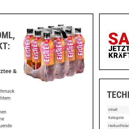
0ML,
KT:
rztee &
schmack
TECH
rühtem
Inhalt
hen
Kategorie
ne
tuende
Herkunftsla