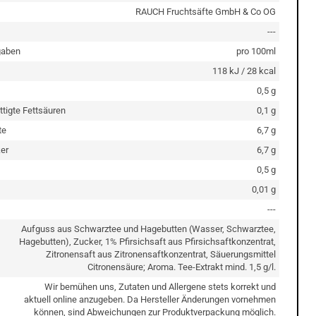
RAUCH Fruchtsäfte GmbH & Co OG
---
gaben
pro 100ml
118 kJ / 28 kcal
0,5 g
ttigte Fettsäuren
0,1 g
te
6,7 g
er
6,7 g
0,5 g
0,01 g
---
Aufguss aus Schwarztee und Hagebutten (Wasser, Schwarztee,
Hagebutten), Zucker, 1% Pfirsichsaft aus Pfirsichsaftkonzentrat,
Zitronensaft aus Zitronensaftkonzentrat, Säuerungsmittel
Citronensäure; Aroma. Tee-Extrakt mind. 1,5 g/l.
Wir bemühen uns, Zutaten und Allergene stets korrekt und
aktuell online anzugeben. Da Hersteller Änderungen vornehmen
können, sind Abweichungen zur Produktverpackung möglich.