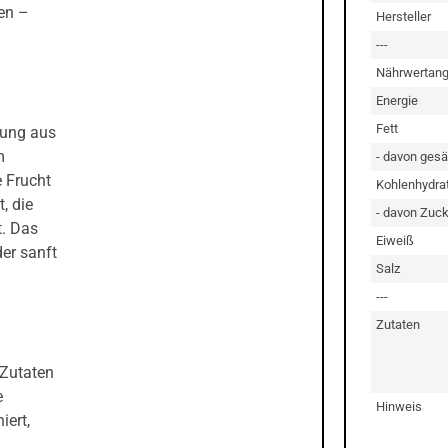
ten –
Hersteller
---
Nährwertan
Energie
Fett
hung aus
m
- davon gesä
e Frucht
Kohlenhydra
, die
- davon Zuck
t. Das
Eiweiß
der sanft
Salz
---
Zutaten
 Zutaten
e
Hinweis
iert,