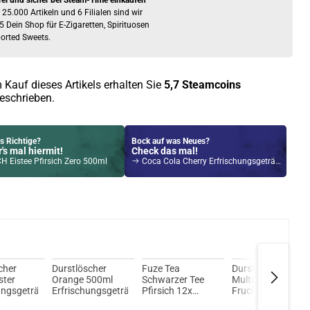
rei und sicher bei Steam-Time einkaufen
 25.000 Artikeln und 6 Filialen sind wir
5 Dein Shop für E-Zigaretten, Spirituosen
orted Sweets.
 Kauf dieses Artikels erhalten Sie
5,7
Steamcoins
eschrieben.
s Richtige?
Bock auf was Neues?
's mal hiermit!
Check das mal!
 Eistee Pfirsich Zero 500ml
Coca Cola Cherry Erfrischungsgetränk 24x 330ml
Kröten sparen?
l hier!
 Kit 1400mAh 3,5ml inkl. SX ADA Pod Tank Gunmetal
cher
Durstlöscher
Fuze Tea
Durstlöscher
ster
Orange 500ml
Schwarzer Tee
Multivitamin 12-
ungsgetränk
Erfrischungsgetränk
Pfirsich 12x
Frucht
400ml MHD 30-
Erfrischungsgetr