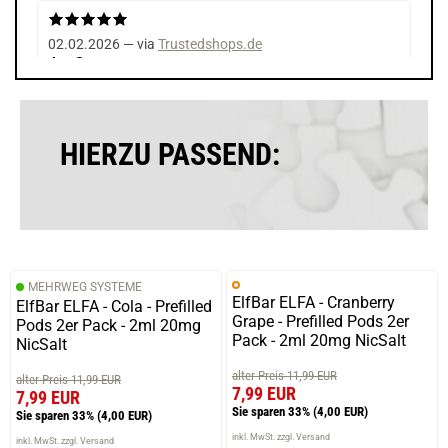
02.02.2026 — via
Trustedshops.de
Jan S.
verifizierter Onlinekauf.
Die Bewertung erfolgte ohne Abgabe eines Kommentars
HIERZU PASSEND:
05.10.2025 — via
Trustedshops.de
SELIM G.
verifizierter Onlinekauf.
MEHRWEG SYSTEME
Die Bewertung erfolgte ohne Abgabe eines Kommentars
ElfBar ELFA - Cranberry
ElfBar ELFA - Cola - Prefilled
Grape - Prefilled Pods 2er
Pods 2er Pack - 2ml 20mg
Pack - 2ml 20mg NicSalt
NicSalt
alter Preis 11,99 EUR
alter Preis 11,99 EUR
18.06.2025 — via
Trustedshops.de
7,99 EUR
7,99 EUR
Sandra M.
Sie sparen 33%
(4,00 EUR)
Sie sparen 33%
(4,00 EUR)
verifizierter Onlinekauf.
inkl. MwSt. zzgl. Versand
inkl. MwSt. zzgl. Versand