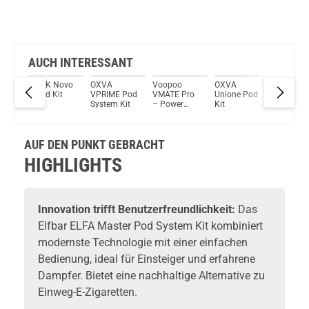
AUCH INTERESSANT
vo
SMOK Novo
OXVA
Voopoo
OXVA
SMOK
mAh
6 Pod Kit
VPRIME Pod
VMATE Pro
Unione Pod
Propod
tem
System Kit
– Power
Kit
800mAh
Edition Pod
2ml Pod
System Kit
System K
AUF DEN PUNKT GEBRACHT
HIGHLIGHTS
Innovation trifft Benutzerfreundlichkeit:
Das
Elfbar ELFA Master Pod System Kit kombiniert
modernste Technologie mit einer einfachen
Bedienung, ideal für Einsteiger und erfahrene
Dampfer. Bietet eine nachhaltige Alternative zu
Einweg-E-Zigaretten.