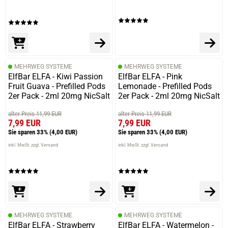
Die Bewertung erfolgte ohne Abgabe eines Kommentars
09.06.2025 — via
Trustedshops.de
Werner B.
MEHRWEG SYSTEME
MEHRWEG SYSTEME
ElfBar ELFA - Kiwi Passion
ElfBar ELFA - Pink
verifizierter Onlinekauf.
Fruit Guava - Prefilled Pods
Lemonade - Prefilled Pods
Es gibt nichts zu beanstanden
2er Pack - 2ml 20mg NicSalt
2er Pack - 2ml 20mg NicSalt
alter Preis 11,99 EUR
alter Preis 11,99 EUR
7,99 EUR
7,99 EUR
Sie sparen 33%
(4,00 EUR)
Sie sparen 33%
(4,00 EUR)
24.04.2025 — via
Trustedshops.de
inkl. MwSt. zzgl. Versand
inkl. MwSt. zzgl. Versand
Finn-Birger P.
verifizierter Onlinekauf.
Die Bewertung erfolgte ohne Abgabe eines Kommentars
MEHRWEG SYSTEME
MEHRWEG SYSTEME
ElfBar ELFA - Strawberry
ElfBar ELFA - Watermelon -