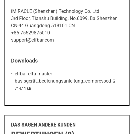
iMIRACLE (Shenzhen) Technology Co. Ltd
3rd Floor, Tianshu Building, No.6099, Ba Shenzhen
CN-44 Guangdong 518101 CN
+86 75529875010
support@elfbar.com
Downloads
elfbar elfa master
PDF-Datei:
basisgerät_bedienungsanleitung_compressed
714.11 kB
prev
next
DAS SAGEN ANDERE KUNDEN