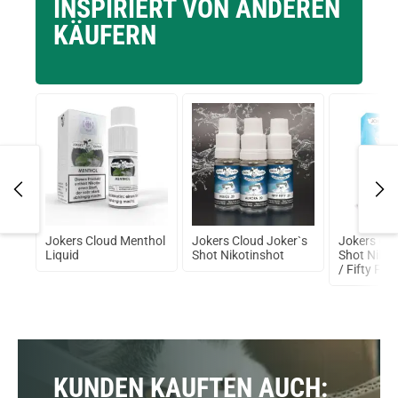
INSPIRIERT VON ANDEREN
KÄUFERN
Jokers Cloud Menthol
Jokers Cloud Joker`s
Jokers Clo
alt
Liquid
Shot Nikotinshot
Shot Nikot
%
/ Fifty Fift
KUNDEN KAUFTEN AUCH: