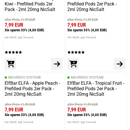
22.04.2025 — via
Trustedshops.de
Kiwi - Prefilled Pods 2er
Prefilled Pods 2er Pack -
Diana G.
Pack - 2ml 20mg NicSalt
2ml 20mg NicSalt
verifizierter Onlinekauf.
alter Preis 11,99 EUR
alter Preis 11,99 EUR
Die Bewertung erfolgte ohne Abgabe eines Kommentars
7,99 EUR
7,99 EUR
Sie sparen 33%
(4,00 EUR)
Sie sparen 33%
(4,00 EUR)
inkl. MwSt. zzgl. Versand
inkl. MwSt. zzgl. Versand
MEHRWEG SYSTEME
MEHRWEG SYSTEME
ElfBar ELFA - Apple Peach -
ElfBar ELFA - Tropical Fruit -
Prefilled Pods 2er Pack -
Prefilled Pods 2er Pack -
2ml 20mg NicSalt
2ml 20mg NicSalt
alter Preis 11,99 EUR
alter Preis 11,99 EUR
7,99 EUR
7,99 EUR
Sie sparen 33%
(4,00 EUR)
Sie sparen 33%
(4,00 EUR)
inkl. MwSt. zzgl. Versand
inkl. MwSt. zzgl. Versand