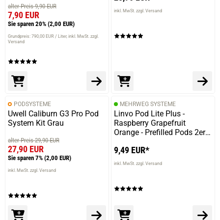
alter Preis 9,90 EUR
inkl. MwSt. zzgl. Versand
7,90 EUR
Sie sparen 20%
(2,00 EUR)
Grundpreis: 790,00 EUR / Liter
inkl. MwSt. zzgl.
Versand
PODSYSTEME
MEHRWEG SYSTEME
Uwell Caliburn G3 Pro Pod
Linvo Pod Lite Plus -
System Kit Grau
Raspberry Grapefruit
Orange - Prefilled Pods 2er
alter Preis 29,90 EUR
Pack - 2ml 20mg NicSalt
27,90 EUR
9,49 EUR*
Sie sparen 7%
(2,00 EUR)
inkl. MwSt. zzgl. Versand
inkl. MwSt. zzgl. Versand