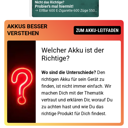
Nicht das Richtige?
Probier's mal hiermit!
ElfBar 600 E-Zigarette 600 Züge 550mAh Kiwi Passion Fruit Guava 20mg MHD 31-12-2023
Bock auf was Neues?
AKKUS BESSER
Check das mal!
ZUM AKKU-LEITFADEN
VERSTEHEN
Nevoks Feelin C1 2,8ml Pod 2er Pack Ersatzpods
Du willst Kröten sparen?
Welcher Akku ist der
Schau mal hier!
Asvape Touch Pod System 1,5ml 500mAh Kit Silber
Richtige?
Wo sind die Unterschiede?
Den
richtigen Akku für sein Gerät zu
finden, ist nicht immer einfach. Wir
machen Dich mit der Thematik
vertraut und erklären Dir, worauf Du
zu achten hast und wie Du das
richtige Produkt für Dich findest.