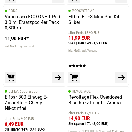
PODS
PODSYSTEME
Vaporesso ECO ONE T-Pod
Elfbar ELFX Mini Pod Kit
3.0 ml Ersatzpod 4er Pack
Silber
0,8Ohm
alter Preis 13,90 EUR
11,99 EUR
11,90 EUR*
Sie sparen 14%
(1,91 EUR)
inkl. MwSt. zzgl. Versand
inkl. MwSt. zzgl. Versand
ELFBAR 600 & 800
REVOLTAGE
Elfbar 800 Einweg E-
Revoltage Flex Overdosed
Zigarette – Cherry
Blue Razz Longfill Aroma
Nikotinfrei
alter Preis 17,90 EUR
14,90 EUR
alter Preis 9,90 EUR
6,49 EUR
Sie sparen 17%
(3,00 EUR)
Sie sparen 34%
(3,41 EUR)
Grundpreis: 1.490,00 EUR / Liter
inkl. MwSt. zzgl.