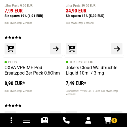
alter Preis 9,90 EUR
alter Preis 39,90 EUR
7,99 EUR
34,90 EUR
Sie sparen 19%
(1,91 EUR)
Sie sparen 13%
(5,00 EUR)
inkl. MwSt. zzgl. Versand
inkl. MwSt. zzgl. Versand
PODS
JOKERS CLOUD
OXVA VPRIME Pod
Jokers Cloud Waldfrüchte
Ersatzpod 2er Pack 0,6Ohm
Liquid 10ml / 3 mg
8,90 EUR*
7,49 EUR*
inkl. MwSt. zzgl. Versand
Grundpreis: 749,00 EUR / Liter
inkl. MwSt. zzgl.
Versand
tomaten
fer- und Versandkosten
0