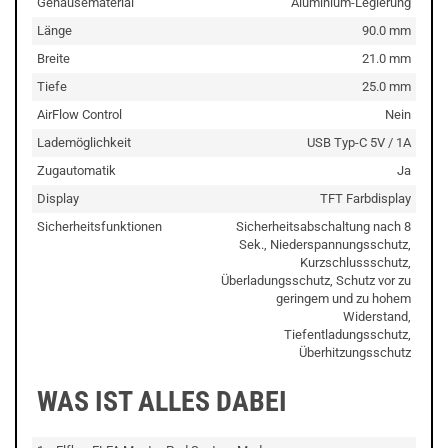
Gehäusematerial
Aluminium-Legierung
Länge
90.0 mm
Breite
21.0 mm
Tiefe
25.0 mm
AirFlow Control
Nein
Lademöglichkeit
USB Typ-C 5V / 1A
Zugautomatik
Ja
Display
TFT Farbdisplay
Sicherheitsfunktionen
Sicherheitsabschaltung nach 8
Sek., Niederspannungsschutz,
Kurzschlussschutz,
Überladungsschutz, Schutz vor zu
geringem und zu hohem
Widerstand,
Tiefentladungsschutz,
Überhitzungsschutz
WAS IST ALLES DABEI