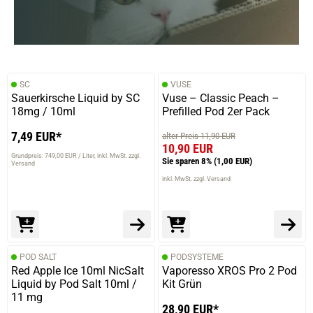
SC
VUSE
Sauerkirsche Liquid by SC
Vuse – Classic Peach –
18mg / 10ml
Prefilled Pod 2er Pack
7,49 EUR*
alter Preis 11,90 EUR
10,90 EUR
Grundpreis: 749,00 EUR / Liter
inkl. MwSt. zzgl.
Sie sparen 8%
(1,00 EUR)
Versand
inkl. MwSt. zzgl. Versand
POD SALT
PODSYSTEME
Red Apple Ice 10ml NicSalt
Vaporesso XROS Pro 2 Pod
Liquid by Pod Salt 10ml /
Kit Grün
11 mg
28,90 EUR*