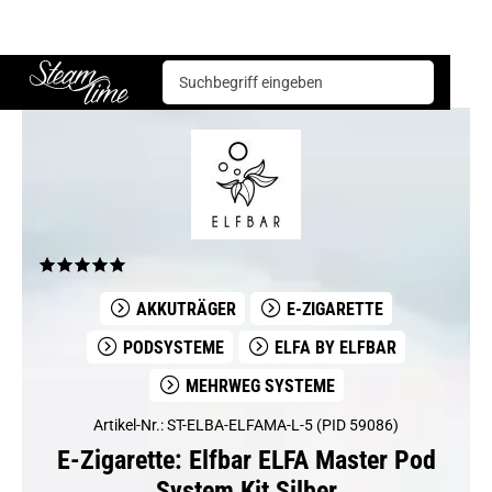
E-Zigarette
Podsysteme
Elfbar ELFA Master Pod System Kit Silber
Steam time
AKKUTRÄGER
E-ZIGARETTE
PODSYSTEME
ELFA BY ELFBAR
MEHRWEG SYSTEME
Artikel-Nr.: ST-ELBA-ELFAMA-L-5 (PID 59086)
E-Zigarette: Elfbar ELFA Master Pod
System Kit Silber