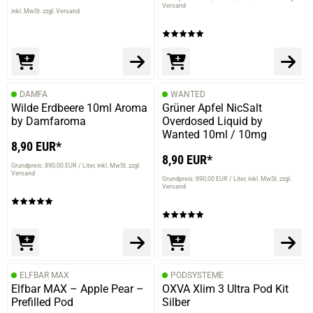
Versand
inkl. MwSt. zzgl. Versand
DAMFA
WANTED
Wilde Erdbeere 10ml Aroma
Grüner Apfel NicSalt
by Damfaroma
Overdosed Liquid by
Wanted 10ml / 10mg
8,90 EUR*
8,90 EUR*
Grundpreis: 890,00 EUR / Liter
inkl. MwSt. zzgl.
Versand
Grundpreis: 890,00 EUR / Liter
inkl. MwSt. zzgl.
Versand
ELFBAR MAX
PODSYSTEME
Elfbar MAX – Apple Pear –
OXVA Xlim 3 Ultra Pod Kit
Prefilled Pod
Silber