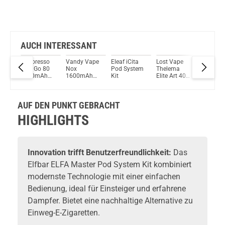
AUCH INTERESSANT
Vaporesso
Vandy Vape
Eleaf iCita
Lost Vape
Innokin 
 G3
GTX Go 80
Nox
Pod System
Thelema
Pod 2ml
O
3000mAh
1600mAh
Kit
Elite Art 40
800mAh 
tem
80W 5ml
Pod Kit
Kit
Pod System
Kit
AUF DEN PUNKT GEBRACHT
HIGHLIGHTS
Innovation trifft Benutzerfreundlichkeit:
Das
Elfbar ELFA Master Pod System Kit kombiniert
modernste Technologie mit einer einfachen
Bedienung, ideal für Einsteiger und erfahrene
Dampfer. Bietet eine nachhaltige Alternative zu
Einweg-E-Zigaretten.