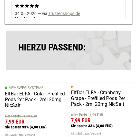
04.05.2026 — via
Trustedshops.de
Matthias S.
verifizierter Onlinekauf.
Die Bewertung erfolgte ohne Abgabe eines Kommentars
HIERZU PASSEND:
17.04.2026 — via
Trustedshops.de
Erik D.
verifizierter Onlinekauf.
MEHRWEG SYSTEME
Das neue Pod-System gefällt mir sehr gut.
ElfBar ELFA - Cranberry
ElfBar ELFA - Cola - Prefilled
Grape - Prefilled Pods 2er
Pods 2er Pack - 2ml 20mg
Pack - 2ml 20mg NicSalt
NicSalt
alter Preis 11,99 EUR
alter Preis 11,99 EUR
24.03.2026 — via
Trustedshops.de
7,99 EUR
7,99 EUR
Marco P.
Sie sparen 33%
(4,00 EUR)
Sie sparen 33%
(4,00 EUR)
verifizierter Onlinekauf.
inkl. MwSt. zzgl. Versand
inkl. MwSt. zzgl. Versand