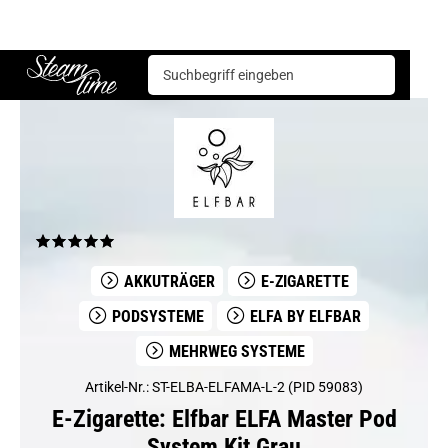
E-Zigarette
Podsysteme
Elfbar ELFA Master Pod System Kit Grau
Steam time
AKKUTRÄGER
E-ZIGARETTE
PODSYSTEME
ELFA BY ELFBAR
MEHRWEG SYSTEME
Artikel-Nr.: ST-ELBA-ELFAMA-L-2 (PID 59083)
E-Zigarette: Elfbar ELFA Master Pod
System Kit Grau