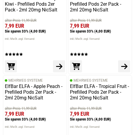
02.02.2026 — via
Trustedshops.de
Kiwi - Prefilled Pods 2er
Prefilled Pods 2er Pack -
Sandra H.
Pack - 2ml 20mg NicSalt
2ml 20mg NicSalt
verifizierter Onlinekauf.
alter Preis 11,99 EUR
alter Preis 11,99 EUR
Außenhülle hat nach wenigen Tagen schon
7,99 EUR
7,99 EUR
Gebrauchsspuren, kein gutes Material bzw guter Lack
Sie sparen 33%
(4,00 EUR)
Sie sparen 33%
(4,00 EUR)
inkl. MwSt. zzgl. Versand
inkl. MwSt. zzgl. Versand
18.10.2025 — via
Trustedshops.de
Gilbert K.
verifizierter Onlinekauf.
MEHRWEG SYSTEME
MEHRWEG SYSTEME
Bislang keine Probleme, tut was sie soll :-)
ElfBar ELFA - Apple Peach -
ElfBar ELFA - Tropical Fruit -
Prefilled Pods 2er Pack -
Prefilled Pods 2er Pack -
2ml 20mg NicSalt
2ml 20mg NicSalt
alter Preis 11,99 EUR
alter Preis 11,99 EUR
09.07.2025 — via
Trustedshops.de
7,99 EUR
7,99 EUR
Thomas B.
Sie sparen 33%
(4,00 EUR)
Sie sparen 33%
(4,00 EUR)
verifizierter Onlinekauf.
inkl. MwSt. zzgl. Versand
inkl. MwSt. zzgl. Versand
Die Bewertung erfolgte ohne Abgabe eines Kommentars