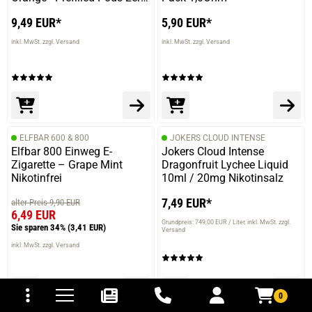
Pack - 2ml 20mg NicSalt
9,49 EUR*
5,90 EUR*
inkl. MwSt. zzgl. Versand
inkl. MwSt. zzgl. Versand
ELFBAR 600 & 800
JOKERS CLOUD INTENSE
Elfbar 800 Einweg E-
Jokers Cloud Intense
Zigarette – Grape Mint
Dragonfruit Lychee Liquid
Nikotinfrei
10ml / 20mg Nikotinsalz
7,49 EUR*
alter Preis 9,90 EUR
6,49 EUR
Grundpreis: 749,00 EUR / Liter
inkl. MwSt. zzgl.
Sie sparen 34%
(3,41 EUR)
Versand
inkl. MwSt. zzgl. Versand
tomaten
fer- und Versandkosten
0