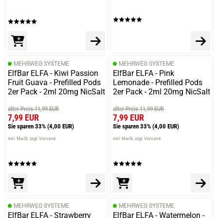
Die Bewertung erfolgte ohne Abgabe eines Kommentars
09.03.2026 — via
Trustedshops.de
Enrico N.
MEHRWEG SYSTEME
MEHRWEG SYSTEME
ElfBar ELFA - Kiwi Passion
ElfBar ELFA - Pink
verifizierter Onlinekauf.
Fruit Guava - Prefilled Pods
Lemonade - Prefilled Pods
Die Bewertung erfolgte ohne Abgabe eines Kommentars
2er Pack - 2ml 20mg NicSalt
2er Pack - 2ml 20mg NicSalt
alter Preis 11,99 EUR
alter Preis 11,99 EUR
7,99 EUR
7,99 EUR
Sie sparen 33%
(4,00 EUR)
Sie sparen 33%
(4,00 EUR)
02.02.2026 — via
Trustedshops.de
inkl. MwSt. zzgl. Versand
inkl. MwSt. zzgl. Versand
Philip J.
verifizierter Onlinekauf.
Die Bewertung erfolgte ohne Abgabe eines Kommentars
MEHRWEG SYSTEME
MEHRWEG SYSTEME
ElfBar ELFA - Strawberry
ElfBar ELFA - Watermelon -