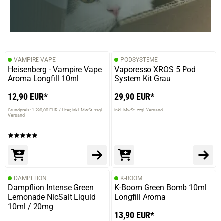
18.04.2025 — via
Trustedshops.de
Patrick B.
VAMPIRE VAPE
PODSYSTEME
verifizierter Onlinekauf.
Heisenberg - Vampire Vape
Vaporesso XROS 5 Pod
Aroma Longfill 10ml
System Kit Grau
Die Bewertung erfolgte ohne Abgabe eines Kommentars
12,90 EUR*
29,90 EUR*
Grundpreis: 1.290,00 EUR / Liter
inkl. MwSt. zzgl.
inkl. MwSt. zzgl. Versand
Versand
DAMPFLION
K-BOOM
Dampflion Intense Green
K-Boom Green Bomb 10ml
Lemonade NicSalt Liquid
Longfill Aroma
10ml / 20mg
13,90 EUR*