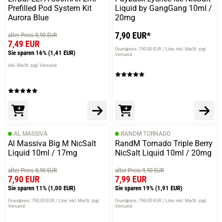
Prefilled Pod System Kit
Liquid by GangGang 10ml /
Aurora Blue
20mg
7,90 EUR*
alter Preis 8,90 EUR
7,49 EUR
Grundpreis: 790,00 EUR / Liter
inkl. MwSt. zzgl.
Sie sparen 16%
(1,41 EUR)
Versand
inkl. MwSt. zzgl. Versand
AL MASSIVA
RANDM TORNADO
Al Massiva Big M NicSalt
RandM Tornado Triple Berry
Liquid 10ml / 17mg
NicSalt Liquid 10ml / 20mg
alter Preis 8,90 EUR
alter Preis 9,90 EUR
7,90 EUR
7,99 EUR
Sie sparen 11%
(1,00 EUR)
Sie sparen 19%
(1,91 EUR)
Grundpreis: 790,00 EUR / Liter
inkl. MwSt. zzgl.
Grundpreis: 799,00 EUR / Liter
inkl. MwSt. zzgl.
Versand
Versand