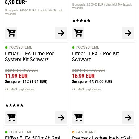
8,90 EUR*
Grundpreis: 1.390,00 EUR / Liter
inkl. MwSt. zzgl.
Versand
Grundpreis: 890,00 EUR / Liter
inkl. MwSt. zzgl.
Versand
PODSYSTEME
PODSYSTEME
ElfBar ELFA Turbo Pod
Elfbar ELFX 2 Pod Kit
System Kit Schwarz
Schwarz
alter Preis 13,90 EUR
alter Preis 17,99 EUR
11,99 EUR
16,99 EUR
Sie sparen 14%
(1,91 EUR)
Sie sparen 6%
(1,00 EUR)
inkl. MwSt. zzgl. Versand
inkl. MwSt. zzgl. Versand
PODSYSTEME
GANGGANG
ElfBar ELFA 500mAh 2ml
Payback Lychee Ice NicSalt