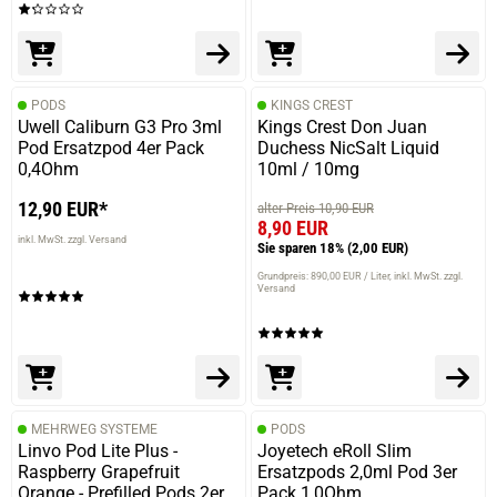
PODS
KINGS CREST
Uwell Caliburn G3 Pro 3ml
Kings Crest Don Juan
Pod Ersatzpod 4er Pack
Duchess NicSalt Liquid
0,4Ohm
10ml / 10mg
12,90 EUR*
alter Preis 10,90 EUR
8,90 EUR
inkl. MwSt. zzgl. Versand
Sie sparen 18%
(2,00 EUR)
Grundpreis: 890,00 EUR / Liter
inkl. MwSt. zzgl.
Versand
MEHRWEG SYSTEME
PODS
Linvo Pod Lite Plus -
Joyetech eRoll Slim
Raspberry Grapefruit
Ersatzpods 2,0ml Pod 3er
Orange - Prefilled Pods 2er
Pack 1,0Ohm