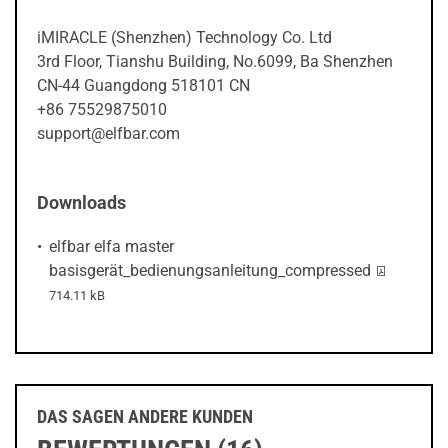
iMIRACLE (Shenzhen) Technology Co. Ltd
3rd Floor, Tianshu Building, No.6099, Ba Shenzhen
CN-44 Guangdong 518101 CN
+86 75529875010
support@elfbar.com
Downloads
elfbar elfa master
PDF-Datei:
basisgerät_bedienungsanleitung_compressed
714.11 kB
prev
next
DAS SAGEN ANDERE KUNDEN