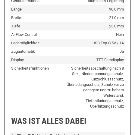
Gehäusematerial
Aluminium-Legierung
Länge
90.0 mm
Breite
21.0 mm
Tiefe
25.0 mm
AirFlow Control
Nein
Lademöglichkeit
USB Typ-C 5V / 1A
Zugautomatik
Ja
Display
TFT Farbdisplay
Sicherheitsfunktionen
Sicherheitsabschaltung nach 8
Sek., Niederspannungsschutz,
Kurzschlussschutz,
Überladungsschutz, Schutz vor zu
geringem und zu hohem
Widerstand,
Tiefentladungsschutz,
Überhitzungsschutz
WAS IST ALLES DABEI