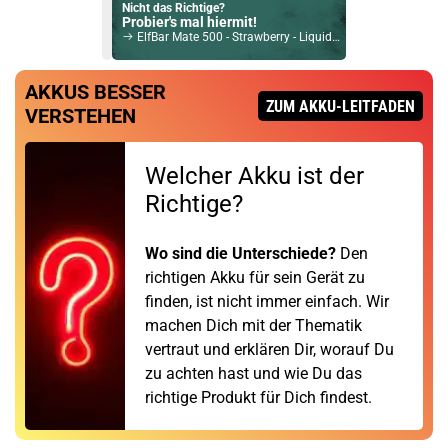
Nicht das Richtige?
Probier's mal hiermit!
ElfBar Mate 500 - Strawberry - Liquid NicSalt 20mg Prefilled Pod - 2er Pack
Bock auf was Neues?
AKKUS BESSER
Check das mal!
ZUM AKKU-LEITFADEN
VERSTEHEN
Digiflavor Drop RDA Verdampfertank Silber
Du willst Kröten sparen?
Welcher Akku ist der
Schau mal hier!
Suorin Trio85 5ml 85 W Pod System Kit Rot
Richtige?
Wo sind die Unterschiede?
Den
richtigen Akku für sein Gerät zu
finden, ist nicht immer einfach. Wir
machen Dich mit der Thematik
vertraut und erklären Dir, worauf Du
zu achten hast und wie Du das
richtige Produkt für Dich findest.